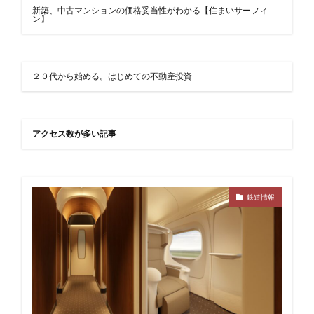
品川
品川区
品川浦
品川駅
商業施設
新築、中古マンションの価格妥当性がわかる【住まいサーフィ
ン】
噴水
四ツ谷
四ツ谷駅
国家戦略特区
国立
地下鉄
埼京線
埼玉国際先進医療センター
外環道
多摩センター
２０代から始める。はじめての不動産投資
多摩ニュータウン
多摩境
多摩都市モノレール
夢洲
大井町
大和ハウス
大学
大宮
アクセス数が多い記事
大宮区役所
大宮小学校
大宮駅
大山
大崎
大崎広小路
大崎駅
大手町
大森駅
大泉ジャンクション
大田区
大門
大阪メトロ
鉄道情報
大阪メトロ中央線
大阪モノレール
大阪市
大阪駅
天王洲アイル
学士会館
学校
宇都宮市
宮前区
小岩
小岩駅
小川町
小川駅
小平
小平市
小田急
小田急小田原線
小田急百貨店
小金井市
尻手
岐阜駅
岡崎市
川口
川口市
川口駅