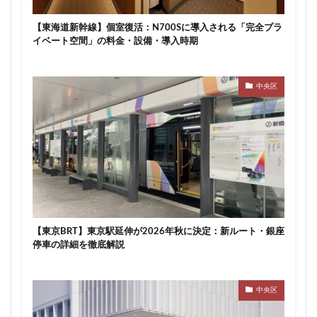
川崎市
川崎市役所
川越市
川越線
市
【東海道新幹線】個室復活：N700Sに導入される「完全プラ
市川
市川市
市川駅
市役所
帝国ホテル
イベート空間」の料金・設備・導入時期
帝国劇場
常磐線
常磐線快速
幕張豊砂
平井
平和島
広島駅
府中市
延伸
中央区
建て替え
後楽
御堂筋線
御成門
御殿場線
御茶ノ水
御茶ノ水駅
志茂
恵比寿
愛・地球博記念公園
愛宕神社
成田市
成田空港
戸越公園駅
所沢駅
扇島
改札
文京ガーデン
文京区
文化庁
新交通
新京成線
新大阪
新大阪駅
新宿
新宿グランドターミナル
新宿区
新宿駅
【東京BRT】東京駅延伸が2026年秋に決定：新ルート・銀座
新宿駅西口
新小岩
新幹線
新技術センター
停車の詳細を徹底解説
新松戸
新横浜
新横浜駅
新橋
新津田沼
新湾岸道路
新空港線
新綱島
新線
中央区
新豊洲
新路線
新金貨物線
新鎌ヶ谷駅