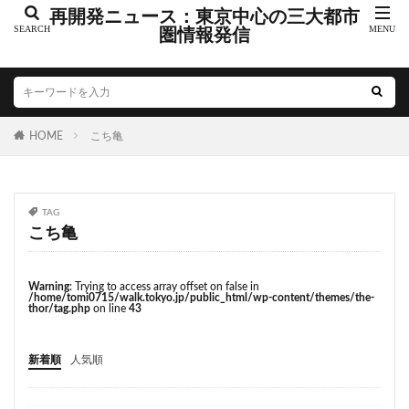
こちら葛飾区亀有公園前派出所
こち亀
さいたま市
再開発ニュース：東京中心の三大都市
さいたま新都心
圏情報発信
ささしまライブ
そごう
そごう柏
つくばエクスプレス
つくば市
ひばりヶ丘
まちづくり
みなとみらい
みなとアクルス
ゆうぽうと
ゆめが丘
HOME
こち亀
ららぽーと豊洲
ららテラス
アクセス線
アジア大会
アニメ
アリーナ
アンダーパス
アーバンネット名古屋ネクスタビル
イオン
TAG
イオンモール
イオンモール取手
イコカ
こち亀
イマーシブフォート東京
エクセレント ザ タワー
エスコンフィールド北海道
オフィス
オフィスビル
Warning
: Trying to access array offset on false in
/home/tomi0715/walk.tokyo.jp/public_html/wp-content/themes/the-
カジノ
ガード下
キャナルシティ博多
thor/tag.php
on line
43
キャプテン翼
キャンパス
クロス向ヶ丘遊園
新着順
人気順
グラングリーン大阪
グランスタ
グリーン車
サッカースタジアム
サブカルチャー
サーキット