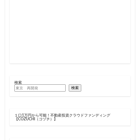
住居
信越本線
兜町
入曽駅
八丁堀
八重洲
公園
六本木
六本木ヒルズ
六本木七丁目
六町
再整備
再開発
分譲マンション
勝どき
北区
北千住
北参道
北品川
北大阪急行
北小金
北広島市
北海道新幹線
北綾瀬
北陸新幹線
区役所
医療機関
十三駅
十条
千代田区
千住大橋
千歳烏山
千種区
千葉パルコ
千葉市
千葉駅
千駄ヶ谷
千鳥町
南北線
検索
南武線
南渡田地区
南砂町
南船橋
検索
南葛SC
博多駅
厚木駅
原宿
取手駅
台東区
名古屋
名古屋城
名古屋市
１口1万円から可能！不動産投資クラウドファンディング
名古屋市営地下鉄
名古屋駅
名古屋高速
【COZUCHI（コヅチ）】
名城公園
名店
名鉄
名鉄百貨店
名鉄神宮前
名駅
向ヶ丘遊園
和光市