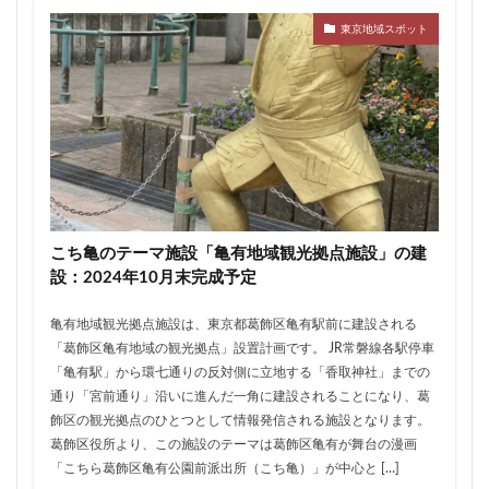
ザ 豊海タワー マリン&スカイ
シャポー新小岩
東京地域スポット
ジブリパーク
スタジアム
スタートアップ
ステーションAi
スマートシティ
ソニーパーク
タワマン
タワーマンション
テーマパーク
トヨタ
トヨタ自動車
ニュウマン高輪
ニュー新橋ビル
ハイアット
ハラカド
バイパス
バス
バスターミナル
バリアフリー
ヒューリック
ヒルトン
ブルーライン
こち亀のテーマ施設「亀有地域観光拠点施設」の建
プロ野球
ベルク
ホテル
ホテルオークラ東京
設：2024年10月末完成予定
ホーム増設
ボールパーク
ポンテグランデTOKYO
亀有地域観光拠点施設は、東京都葛飾区亀有駅前に建設される
マンション
ミナモア
モバイルICOCA
「葛飾区亀有地域の観光拠点」設置計画です。 JR常磐線各駅停車
ヨドバシカメラ
ライブハウス
ラウンドアバウト
「亀有駅」から環七通りの反対側に立地する「香取神社」までの
通り「宮前通り」沿いに進んだ一角に建設されることになり、葛
リニア
ルミネ
ロータリー
三井不動産
飾区の観光拠点のひとつとして情報発信される施設となります。
三井住友銀行
三島駅
三河安城
三河島駅
葛飾区役所より、この施設のテーマは葛飾区亀有が舞台の漫画
三田
三田駅
三菱UFJ銀行
三越
「こちら葛飾区亀有公園前派出所（こち亀）」が中心と […]