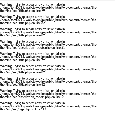
東京駅 再開発
Warning
: Trying to access array offset on false in
/home/tomi0715/walk.tokyo.jp/public_html/wp-content/themes/the-
thor/inc/seo/title.php
on line
79
Warning
: Trying to access array offset on false in
/home/tomi0715/walk.tokyo.jp/public_html/wp-content/themes/the-
thor/inc/seo/title.php
on line
82
タグ
Warning
: Trying to access array offset on false in
/home/tomi0715/walk.tokyo.jp/public_html/wp-content/themes/the-
thor/inc/seo/title.php
on line
82
AI
Air BicCamera
Apple
BRT
Warning
: Trying to access array offset on false in
/home/tomi0715/walk.tokyo.jp/public_html/wp-content/themes/the-
Bunkamura
CeeU Yokohama
COIWA PARKs
thor/inc/seo/description_robots.php
on line
51
Warning
: Trying to access array offset on false in
DeNA
ICOCA
IR
JFE
JP
/home/tomi0715/walk.tokyo.jp/public_html/wp-content/themes/the-
thor/inc/seo/title.php
on line
79
JPタワー大阪
JR
JR九州
JR南武線
Warning
: Trying to access array offset on false in
/home/tomi0715/walk.tokyo.jp/public_html/wp-content/themes/the-
JR奈良線
JR東日本
JR相模線
JR西日本
thor/inc/seo/title.php
on line
82
KABUTO ONE
KAMISEYA PARK
KK線
LRT
Warning
: Trying to access array offset on false in
/home/tomi0715/walk.tokyo.jp/public_html/wp-content/themes/the-
thor/inc/seo/title.php
on line
82
LVMH
minamoa
N700S
OHGISHIMA2050
Warning
: Trying to access array offset on false in
Park-PFI
SMC
SRT
STATION Ai
/home/tomi0715/walk.tokyo.jp/public_html/wp-content/themes/the-
thor/inc/seo/description_robots.php
on line
51
うめきた
うめきた再開発
お台場
Warning
: Trying to access array offset on false in
/home/tomi0715/walk.tokyo.jp/public_html/wp-content/themes/the-
お台場海浜公園
かわまちづくり
thor/inc/seo/ogp.php
on line
117