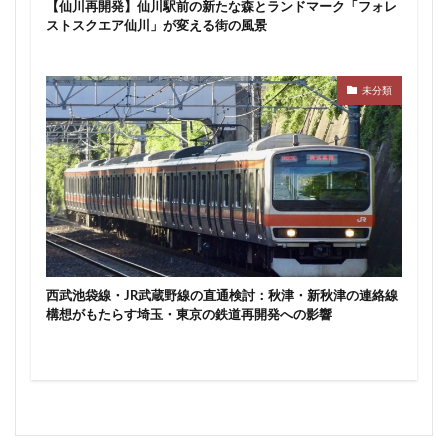
【仙川再開発】仙川駅前の新たな森とランドマーク「フォレ
東京ワールドゲート
東京工業大学
東京消防庁
ストスクエア仙川」が変える街の風景
東京駅
東京高速道路
東名
東名高速
東名高速道路
東埼玉道路
東川口
東急
未分類
東急プラザ赤坂
東急不動産
東急大井町線
東急新横浜線
東急池上線
東急田園都市線
東急百貨店
東日本銀行
東映会館
東村山駅
東武アーバンパークライン
東武スカイツリーライン
東武東上線
東武鉄道
東池袋
東海市
東海道新幹線
東海道線
東神奈川
東葉高速鉄道
東西線
東銀座
東陽町
西武池袋線・JR武蔵野線の直通検討：秋津・新秋津の連絡線
構想がもたらす埼玉・東京の鉄道再開発への影響
東陽町駅
松戸
松戸駅
板橋区
板橋駅
柏の葉キャンパス
柏市
栄
栄広場
桜新町
梅田
森ビル
横浜
横浜中央郵便局
横浜国際園芸博覧会
横浜市
横浜駅
横須賀市
橋
櫛田神社前