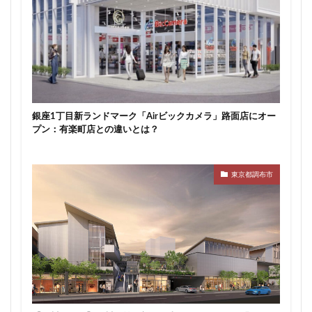
新駅
新高島
新高島平
日本サッカー協会
日本一
日本橋
日本橋兜町
日本郵政
日比谷
日比谷公園
日比谷線
早稲田
早稲田大学
明治公園
明治大学
明治神宮前
明治通り
星が丘
春日部
春日部駅
晴海
銀座1丁目新ランドマーク「Airビックカメラ」路面店にオー
晴海線
月島
有料道路
有明
有楽町
プン：有楽町店との違いとは？
有楽町線
朝潮運河
木造
本八幡
本郷三丁目
札幌駅
杉並区
東京
東京都調布市
東京BRT
東京インター
東京オリンピック2020
東京ガス
東京スカイツリー
東京ミッドタウン八重洲
東京メトロ
東京メトロ半蔵門線
東京メトロ南北線
東京メトロ日比谷線
東京メトロ有楽町線
東京メトロ東西線
東京メトロ銀座線
東京モノレール
東京ヤクルトスワローズ