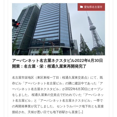
ザ 豊海タワー マリン&スカイ
シャポー新小岩
愛知県名古屋市
ジブリパーク
スタジアム
スタートアップ
ステーションAi
スマートシティ
ソニーパーク
タワマン
タワーマンション
テーマパーク
トヨタ
トヨタ自動車
ニュウマン高輪
ニュー新橋ビル
ハイアット
ハラカド
バイパス
バス
バスターミナル
バリアフリー
ヒューリック
ヒルトン
ブルーライン
アーバンネット名古屋ネクスタビル2022年6月30日
プロ野球
ベルク
ホテル
ホテルオークラ東京
開業：名古屋・栄：桜通久屋東再開発完了
ホーム増設
ボールパーク
ポンテグランデTOKYO
名古屋市栄地区（東区東桜一丁目：桜通久屋東交差点）にて、既
マンション
ミナモア
モバイルICOCA
存ビル「アーバンネット名古屋ビル」の隣に建設中であった「ア
ヨドバシカメラ
ライブハウス
ラウンドアバウト
ーバンネット名古屋ネクスタビル」が2022年6月30日にオープン
をしました。 桜通久屋東の交差点で行われていた「アーバンネッ
リニア
ルミネ
ロータリー
三井不動産
ト名古屋ビル」と「アーバンネット名古屋ネクスタビル」一帯で
三井住友銀行
三島駅
三河安城
三河島駅
の再開発事業が完了しました。 セントラルパーク地下街とも直接
三田
三田駅
三菱UFJ銀行
三越
接続され、天候が悪い日でも地下鉄駅から直接 […]