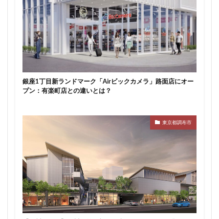
新駅
新高島
新高島平
日本サッカー協会
日本一
日本橋
日本橋兜町
日本郵政
日比谷
日比谷公園
日比谷線
早稲田
早稲田大学
明治公園
明治大学
明治神宮前
明治通り
星が丘
春日部
春日部駅
晴海
銀座1丁目新ランドマーク「Airビックカメラ」路面店にオー
晴海線
月島
有料道路
有明
有楽町
プン：有楽町店との違いとは？
有楽町線
朝潮運河
木造
本八幡
本郷三丁目
札幌駅
杉並区
東京
東京都調布市
東京BRT
東京インター
東京オリンピック2020
東京ガス
東京スカイツリー
東京ミッドタウン八重洲
東京メトロ
東京メトロ半蔵門線
東京メトロ南北線
東京メトロ日比谷線
東京メトロ有楽町線
東京メトロ東西線
東京メトロ銀座線
東京モノレール
東京ヤクルトスワローズ