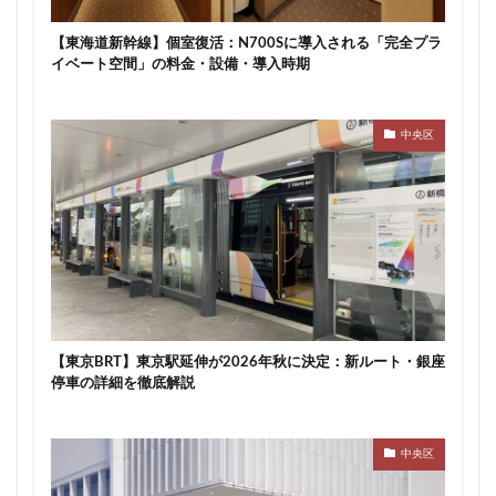
川崎市
川崎市役所
川越市
川越線
市
【東海道新幹線】個室復活：N700Sに導入される「完全プラ
市川
市川市
市川駅
市役所
帝国ホテル
イベート空間」の料金・設備・導入時期
帝国劇場
常磐線
常磐線快速
幕張豊砂
平井
平和島
広島駅
府中市
延伸
中央区
建て替え
後楽
御堂筋線
御成門
御殿場線
御茶ノ水
御茶ノ水駅
志茂
恵比寿
愛・地球博記念公園
愛宕神社
成田市
成田空港
戸越公園駅
所沢駅
扇島
改札
文京ガーデン
文京区
文化庁
新交通
新京成線
新大阪
新大阪駅
新宿
新宿グランドターミナル
新宿区
新宿駅
【東京BRT】東京駅延伸が2026年秋に決定：新ルート・銀座
新宿駅西口
新小岩
新幹線
新技術センター
停車の詳細を徹底解説
新松戸
新横浜
新横浜駅
新橋
新津田沼
新湾岸道路
新空港線
新綱島
新線
中央区
新豊洲
新路線
新金貨物線
新鎌ヶ谷駅