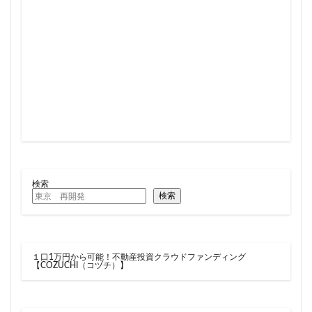
住居
信越本線
兜町
入曽駅
八丁堀
八重洲
公園
六本木
六本木ヒルズ
六本木七丁目
六町
再整備
再開発
分譲マンション
勝どき
北区
北千住
北参道
北品川
北大阪急行
北小金
北広島市
北海道新幹線
北綾瀬
北陸新幹線
区役所
医療機関
十三駅
十条
千代田区
千住大橋
千歳烏山
千種区
千葉パルコ
千葉市
千葉駅
千駄ヶ谷
千鳥町
南北線
検索
南武線
南渡田地区
南砂町
南船橋
検索
南葛SC
博多駅
厚木駅
原宿
取手駅
台東区
名古屋
名古屋城
名古屋市
１口1万円から可能！不動産投資クラウドファンディング
名古屋市営地下鉄
名古屋駅
名古屋高速
【COZUCHI（コヅチ）】
名城公園
名店
名鉄
名鉄百貨店
名鉄神宮前
名駅
向ヶ丘遊園
和光市