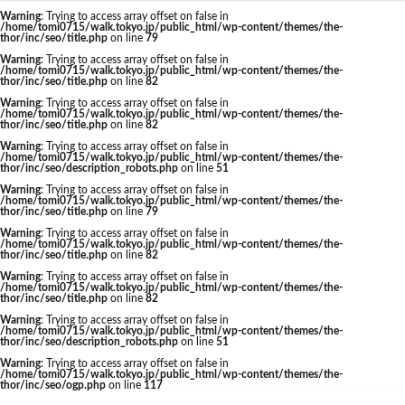
東京駅 再開発
Warning
: Trying to access array offset on false in
/home/tomi0715/walk.tokyo.jp/public_html/wp-content/themes/the-
thor/inc/seo/title.php
on line
79
Warning
: Trying to access array offset on false in
/home/tomi0715/walk.tokyo.jp/public_html/wp-content/themes/the-
thor/inc/seo/title.php
on line
82
タグ
Warning
: Trying to access array offset on false in
/home/tomi0715/walk.tokyo.jp/public_html/wp-content/themes/the-
thor/inc/seo/title.php
on line
82
AI
Air BicCamera
Apple
BRT
Warning
: Trying to access array offset on false in
/home/tomi0715/walk.tokyo.jp/public_html/wp-content/themes/the-
Bunkamura
CeeU Yokohama
COIWA PARKs
thor/inc/seo/description_robots.php
on line
51
Warning
: Trying to access array offset on false in
DeNA
ICOCA
IR
JFE
JP
/home/tomi0715/walk.tokyo.jp/public_html/wp-content/themes/the-
thor/inc/seo/title.php
on line
79
JPタワー大阪
JR
JR九州
JR南武線
Warning
: Trying to access array offset on false in
/home/tomi0715/walk.tokyo.jp/public_html/wp-content/themes/the-
JR奈良線
JR東日本
JR相模線
JR西日本
thor/inc/seo/title.php
on line
82
KABUTO ONE
KAMISEYA PARK
KK線
LRT
Warning
: Trying to access array offset on false in
/home/tomi0715/walk.tokyo.jp/public_html/wp-content/themes/the-
thor/inc/seo/title.php
on line
82
LVMH
minamoa
N700S
OHGISHIMA2050
Warning
: Trying to access array offset on false in
Park-PFI
SMC
SRT
STATION Ai
/home/tomi0715/walk.tokyo.jp/public_html/wp-content/themes/the-
thor/inc/seo/description_robots.php
on line
51
うめきた
うめきた再開発
お台場
Warning
: Trying to access array offset on false in
/home/tomi0715/walk.tokyo.jp/public_html/wp-content/themes/the-
お台場海浜公園
かわまちづくり
thor/inc/seo/ogp.php
on line
117