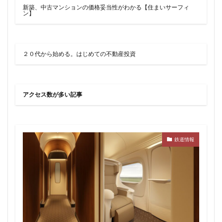
品川
品川区
品川浦
品川駅
商業施設
新築、中古マンションの価格妥当性がわかる【住まいサーフィ
ン】
噴水
四ツ谷
四ツ谷駅
国家戦略特区
国立
地下鉄
埼京線
埼玉国際先進医療センター
外環道
多摩センター
２０代から始める。はじめての不動産投資
多摩ニュータウン
多摩境
多摩都市モノレール
夢洲
大井町
大和ハウス
大学
大宮
アクセス数が多い記事
大宮区役所
大宮小学校
大宮駅
大山
大崎
大崎広小路
大崎駅
大手町
大森駅
大泉ジャンクション
大田区
大門
大阪メトロ
鉄道情報
大阪メトロ中央線
大阪モノレール
大阪市
大阪駅
天王洲アイル
学士会館
学校
宇都宮市
宮前区
小岩
小岩駅
小川町
小川駅
小平
小平市
小田急
小田急小田原線
小田急百貨店
小金井市
尻手
岐阜駅
岡崎市
川口
川口市
川口駅