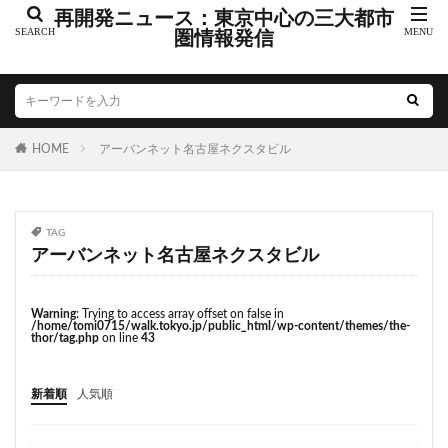
こちら葛飾区亀有公園前派出所
こち亀
さいたま市
再開発ニュース：東京中心の三大都市
さいたま新都心
圏情報発信
ささしまライブ
そごう
そごう柏
つくばエクスプレス
つくば市
ひばりヶ丘
まちづくり
みなとみらい
みなとアクルス
ゆうぽうと
ゆめが丘
HOME
アーバンネット名古屋ネクスタビル
ららぽーと豊洲
ららテラス
アクセス線
アジア大会
アニメ
アリーナ
アンダーパス
アーバンネット名古屋ネクスタビル
イオン
TAG
イオンモール
イオンモール取手
イコカ
アーバンネット名古屋ネクスタビル
イマーシブフォート東京
エクセレント ザ タワー
エスコンフィールド北海道
オフィス
オフィスビル
Warning
: Trying to access array offset on false in
/home/tomi0715/walk.tokyo.jp/public_html/wp-content/themes/the-
カジノ
ガード下
キャナルシティ博多
thor/tag.php
on line
43
キャプテン翼
キャンパス
クロス向ヶ丘遊園
新着順
人気順
グラングリーン大阪
グランスタ
グリーン車
サッカースタジアム
サブカルチャー
サーキット