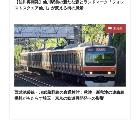
【仙川再開発】仙川駅前の新たな森とランドマーク「フォレ
東京ワールドゲート
東京工業大学
東京消防庁
ストスクエア仙川」が変える街の風景
東京駅
東京高速道路
東名
東名高速
東名高速道路
東埼玉道路
東川口
東急
未分類
東急プラザ赤坂
東急不動産
東急大井町線
東急新横浜線
東急池上線
東急田園都市線
東急百貨店
東日本銀行
東映会館
東村山駅
東武アーバンパークライン
東武スカイツリーライン
東武東上線
東武鉄道
東池袋
東海市
東海道新幹線
東海道線
東神奈川
東葉高速鉄道
東西線
東銀座
東陽町
西武池袋線・JR武蔵野線の直通検討：秋津・新秋津の連絡線
構想がもたらす埼玉・東京の鉄道再開発への影響
東陽町駅
松戸
松戸駅
板橋区
板橋駅
柏の葉キャンパス
柏市
栄
栄広場
桜新町
梅田
森ビル
横浜
横浜中央郵便局
横浜国際園芸博覧会
横浜市
横浜駅
横須賀市
橋
櫛田神社前