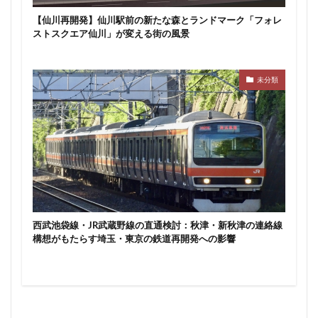
東京ワールドゲート
東京工業大学
東京消防庁
【仙川再開発】仙川駅前の新たな森とランドマーク「フォレ
ストスクエア仙川」が変える街の風景
東京駅
東京高速道路
東名
東名高速
東名高速道路
東埼玉道路
東川口
東急
東急プラザ赤坂
東急不動産
東急大井町線
未分類
東急新横浜線
東急池上線
東急田園都市線
東急百貨店
東日本銀行
東映会館
東村山駅
東武アーバンパークライン
東武スカイツリーライン
東武東上線
東武鉄道
東池袋
東海市
東海道新幹線
東海道線
東神奈川
東葉高速鉄道
東西線
東銀座
東陽町
西武池袋線・JR武蔵野線の直通検討：秋津・新秋津の連絡線
東陽町駅
松戸
松戸駅
板橋区
板橋駅
構想がもたらす埼玉・東京の鉄道再開発への影響
柏の葉キャンパス
柏市
栄
栄広場
桜新町
梅田
森ビル
横浜
横浜中央郵便局
横浜国際園芸博覧会
横浜市
横浜駅
横須賀市
橋
櫛田神社前