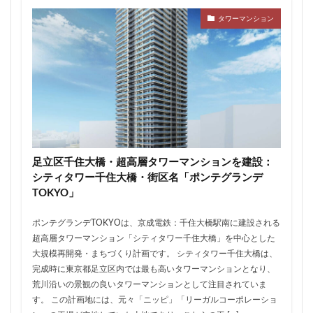
ザ 豊海タワー マリン&スカイ
シャポー新小岩
タワーマンション
ジブリパーク
スタジアム
スタートアップ
ステーションAi
スマートシティ
ソニーパーク
タワマン
タワーマンション
テーマパーク
トヨタ
トヨタ自動車
ニュウマン高輪
ニュー新橋ビル
ハイアット
ハラカド
バイパス
バス
バスターミナル
バリアフリー
ヒューリック
ヒルトン
ブルーライン
足立区千住大橋・超高層タワーマンションを建設：
プロ野球
ベルク
ホテル
ホテルオークラ東京
シティタワー千住大橋・街区名「ポンテグランデ
TOKYO」
ホーム増設
ボールパーク
ポンテグランデTOKYO
マンション
ミナモア
モバイルICOCA
ポンテグランデTOKYOは、京成電鉄：千住大橋駅南に建設される
ヨドバシカメラ
ライブハウス
ラウンドアバウト
超高層タワーマンション「シティタワー千住大橋」を中心とした
大規模再開発・まちづくり計画です。 シティタワー千住大橋は、
リニア
ルミネ
ロータリー
三井不動産
完成時に東京都足立区内では最も高いタワーマンションとなり、
三井住友銀行
三島駅
三河安城
三河島駅
荒川沿いの景観の良いタワーマンションとして注目されていま
三田
三田駅
三菱UFJ銀行
三越
す。 この計画地には、元々「ニッピ」「リーガルコーポレーショ