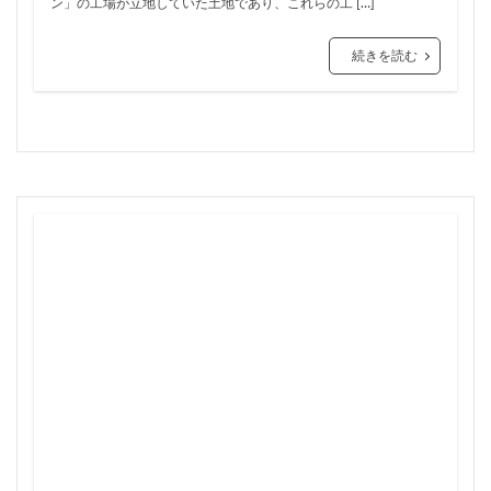
ン」の工場が立地していた土地であり、これらの工 […]
三軒茶屋
三郷市
上板橋
上瀬谷通信施設跡地
上野
上野動物園
上野東京ライン
上野駅
続きを読む
不動前
不動産
不動産投資
世田谷区
中央区
中央線
中央自動車道
中央道
中川
中川運河
中日ビル
中目黒
中野サンプラザ
中野区
中野区役所
中野駅
丸の内
丸の内TOEI
丸の内警察署
乃木坂
久屋大通
久屋大通公園
九条
九段下
亀有
五反田
五反田駅
井荻駅
交差点
交通
京急
京急大師線
京急川崎
京成松戸線
京成立石
京成線
京成高砂駅
京橋
京浜東北線
京王多摩川駅
京王線
京王電鉄
京葉線
京都市
京阪
今池
代々木
代々木公園
代官山
伊勢原市
伊勢原駅
伏見
住友不動産
住吉駅
住宅