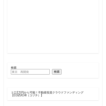
住居
信越本線
兜町
入曽駅
八丁堀
八重洲
公園
六本木
六本木ヒルズ
六本木七丁目
六町
再整備
再開発
分譲マンション
勝どき
北区
北千住
北参道
北品川
北大阪急行
北小金
北広島市
北海道新幹線
北綾瀬
北陸新幹線
区役所
医療機関
十三駅
十条
千代田区
千住大橋
千歳烏山
千種区
千葉パルコ
千葉市
千葉駅
千駄ヶ谷
千鳥町
南北線
南武線
南渡田地区
南砂町
南船橋
検索
検索
南葛SC
博多駅
厚木駅
原宿
取手駅
台東区
名古屋
名古屋城
名古屋市
名古屋市営地下鉄
名古屋駅
名古屋高速
１口1万円から可能！不動産投資クラウドファンディング
名城公園
名店
名鉄
名鉄百貨店
【COZUCHI（コヅチ）】
名鉄神宮前
名駅
向ヶ丘遊園
和光市