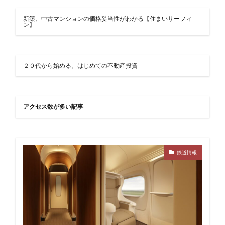
品川
品川区
品川浦
品川駅
商業施設
新築、中古マンションの価格妥当性がわかる【住まいサーフィ
噴水
四ツ谷
四ツ谷駅
国家戦略特区
ン】
国立
地下鉄
埼京線
埼玉国際先進医療センター
外環道
多摩センター
２０代から始める。はじめての不動産投資
多摩ニュータウン
多摩境
多摩都市モノレール
夢洲
大井町
大和ハウス
大学
大宮
大宮区役所
大宮小学校
大宮駅
大山
アクセス数が多い記事
大崎
大崎広小路
大崎駅
大手町
大森駅
大泉ジャンクション
大田区
大門
大阪メトロ
大阪メトロ中央線
大阪モノレール
大阪市
鉄道情報
大阪駅
天王洲アイル
学士会館
学校
宇都宮市
宮前区
小岩
小岩駅
小川町
小川駅
小平
小平市
小田急
小田急小田原線
小田急百貨店
小金井市
尻手
岐阜駅
岡崎市
川口
川口市
川口駅