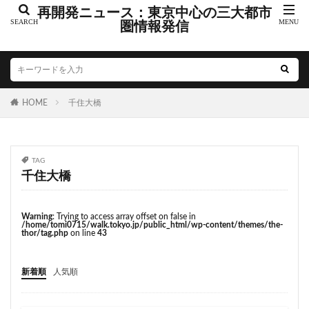
こちら葛飾区亀有公園前派出所
こち亀
さいたま市
再開発ニュース：東京中心の三大都市
さいたま新都心
圏情報発信
ささしまライブ
そごう
そごう柏
つくばエクスプレス
つくば市
ひばりヶ丘
まちづくり
みなとみらい
みなとアクルス
ゆうぽうと
ゆめが丘
HOME
千住大橋
ららぽーと豊洲
ららテラス
アクセス線
アジア大会
アニメ
アリーナ
アンダーパス
アーバンネット名古屋ネクスタビル
イオン
TAG
イオンモール
イオンモール取手
イコカ
千住大橋
イマーシブフォート東京
エクセレント ザ タワー
エスコンフィールド北海道
オフィス
オフィスビル
Warning
: Trying to access array offset on false in
/home/tomi0715/walk.tokyo.jp/public_html/wp-content/themes/the-
カジノ
ガード下
キャナルシティ博多
thor/tag.php
on line
43
キャプテン翼
キャンパス
クロス向ヶ丘遊園
新着順
人気順
グラングリーン大阪
グランスタ
グリーン車
サッカースタジアム
サブカルチャー
サーキット