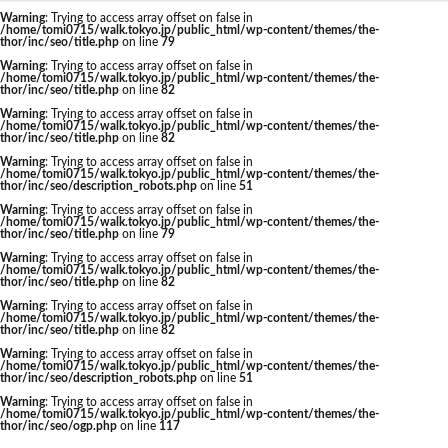
東京駅 再開発
Warning
: Trying to access array offset on false in
/home/tomi0715/walk.tokyo.jp/public_html/wp-content/themes/the-
thor/inc/seo/title.php
on line
79
Warning
: Trying to access array offset on false in
/home/tomi0715/walk.tokyo.jp/public_html/wp-content/themes/the-
thor/inc/seo/title.php
on line
82
タグ
Warning
: Trying to access array offset on false in
/home/tomi0715/walk.tokyo.jp/public_html/wp-content/themes/the-
thor/inc/seo/title.php
on line
82
AI
Air BicCamera
Apple
BRT
Warning
: Trying to access array offset on false in
/home/tomi0715/walk.tokyo.jp/public_html/wp-content/themes/the-
Bunkamura
CeeU Yokohama
COIWA PARKs
thor/inc/seo/description_robots.php
on line
51
Warning
: Trying to access array offset on false in
DeNA
ICOCA
IR
JFE
JP
/home/tomi0715/walk.tokyo.jp/public_html/wp-content/themes/the-
thor/inc/seo/title.php
on line
79
JPタワー大阪
JR
JR九州
JR南武線
Warning
: Trying to access array offset on false in
/home/tomi0715/walk.tokyo.jp/public_html/wp-content/themes/the-
JR奈良線
JR東日本
JR相模線
JR西日本
thor/inc/seo/title.php
on line
82
KABUTO ONE
KAMISEYA PARK
KK線
LRT
Warning
: Trying to access array offset on false in
/home/tomi0715/walk.tokyo.jp/public_html/wp-content/themes/the-
thor/inc/seo/title.php
on line
82
LVMH
minamoa
N700S
OHGISHIMA2050
Warning
: Trying to access array offset on false in
Park-PFI
SMC
SRT
STATION Ai
/home/tomi0715/walk.tokyo.jp/public_html/wp-content/themes/the-
thor/inc/seo/description_robots.php
on line
51
うめきた
うめきた再開発
お台場
Warning
: Trying to access array offset on false in
/home/tomi0715/walk.tokyo.jp/public_html/wp-content/themes/the-
お台場海浜公園
かわまちづくり
thor/inc/seo/ogp.php
on line
117