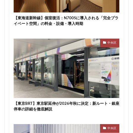
川崎市
川崎市役所
川越市
川越線
市
市川
市川市
市川駅
市役所
帝国ホテル
【東海道新幹線】個室復活：N700Sに導入される「完全プラ
帝国劇場
常磐線
常磐線快速
幕張豊砂
イベート空間」の料金・設備・導入時期
平井
平和島
広島駅
府中市
延伸
建て替え
後楽
御堂筋線
御成門
中央区
御殿場線
御茶ノ水
御茶ノ水駅
志茂
恵比寿
愛・地球博記念公園
愛宕神社
成田市
成田空港
戸越公園駅
所沢駅
扇島
改札
文京ガーデン
文京区
文化庁
新交通
新京成線
新大阪
新大阪駅
新宿
新宿グランドターミナル
新宿区
新宿駅
新宿駅西口
新小岩
新幹線
新技術センター
【東京BRT】東京駅延伸が2026年秋に決定：新ルート・銀座
停車の詳細を徹底解説
新松戸
新横浜
新横浜駅
新橋
新津田沼
新湾岸道路
新空港線
新綱島
新線
中央区
新豊洲
新路線
新金貨物線
新鎌ヶ谷駅