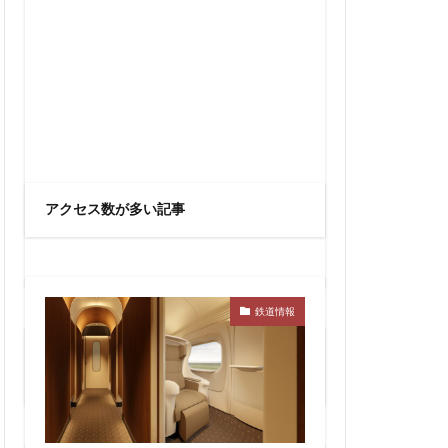
線
兜町
六町
再整備
大阪急行
北小金
十条
千駄ヶ谷
駅
厚木駅
名古屋駅
アクセス数が多い記事
向ヶ丘遊園
四ツ谷駅
多摩センター
鉄道情報
大学
大宮
大手町
大森駅
検索
検索
レール
大阪市
岩駅
小川町
尻手