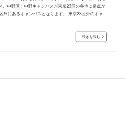
ス、中野区：中野キャンパスが東京23区の各地に拠点が
市
川口
川口市
川口駅
川崎市
川崎市役所
川越市
区外にあるキャンパスとなります。 東京23区外のキャ
市川駅
市役所
帝国ホテル
帝国劇場
常磐線
常磐
広島駅
府中市
延伸
建て替え
後楽
御堂筋線
茶ノ水
御茶ノ水駅
志茂
恵比寿
愛・地球博記念公園
愛
続きを読む
越公園駅
所沢駅
扇島
改札
文京ガーデン
文京区
大阪
新大阪駅
新宿
新宿グランドターミナル
新宿区
新
線
新技術センター
新松戸
新横浜
新横浜駅
新橋
新空港線
新綱島
新線
新豊洲
新路線
新金貨物線
島平
日本サッカー協会
日本一
日本橋
日本橋兜町
日本
日比谷線
早稲田
早稲田大学
明治公園
明治大学
明治神
部
春日部駅
晴海
晴海線
月島
有料道路
有明
潮運河
木造
本八幡
本郷三丁目
札幌駅
杉並区
東
東京オリンピック2020
東京ガス
東京スカイツリー
東京ミッド
東京メトロ半蔵門線
東京メトロ南北線
東京メトロ日比谷線
東京メ
東京メトロ銀座線
東京モノレール
東京ヤクルトスワローズ