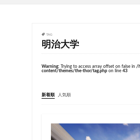
サッカースタジア
ジブリパーク
タワマン
タ
ニュー新橋ビル
TAG
明治大学
ヒューリック
ホーム増設
ヨドバシカメラ
Warning
: Trying to access array offset on false in
/
content/themes/the-thor/tag.php
on line
43
三井住友銀行
三軒茶屋
三
上野駅
不動
新着順
人気順
中央道
中川
中野駅
丸の
九段下
亀有
京急川崎
京
京王線
京王