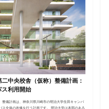
勢原駅
伏見
住友不動産
住吉駅
住宅
住居
信越本
堀
八重洲
公園
六本木
六本木ヒルズ
六本木七丁目
マンション
勝どき
北区
北千住
北参道
北品川
北
海道新幹線
北綾瀬
北陸新幹線
区役所
医療機関
十三駅
住大橋
千歳烏山
千種区
千葉パルコ
千葉市
千葉駅
線
南武線
南渡田地区
南砂町
南船橋
南葛SC
博多
台東区
名古屋
名古屋城
名古屋市
名古屋市営地下鉄
名城公園
名店
名鉄
名鉄百貨店
名鉄神宮前
名駅
品川区
品川浦
品川駅
商業施設
噴水
四ツ谷
国立
地下鉄
埼京線
埼玉国際先進医療センター
外環道
多摩境
多摩都市モノレール
夢洲
大井町
大和ハウス
第二中央校舎（仮称）整備計画：
大宮小学校
大宮駅
大山
大崎
大崎広小路
大崎駅
パス利用開始
ン
大田区
大門
大阪メトロ
大阪メトロ中央線
大阪モノ
洲アイル
学士会館
学校
宇都宮市
宮前区
小岩
小
）整備計画は、神奈川県川崎市の明治大学生田キャンパ
小平市
小田急
小田急小田原線
小田急百貨店
小金井市
パス全体の改修を行う計画です。 明治大学は本部のある