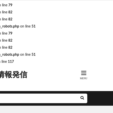
 line
79
 line
82
 line
82
n_robots.php
on line
51
ARKs
DeNA
 line
79
R奈良線
JR東日本
 line
82
MH
minamoa
 line
82
n_robots.php
on line
51
前派出所
 line
117
とアクルス
情報発信
アニメ
ル
ナルシティ博多
グリーン車