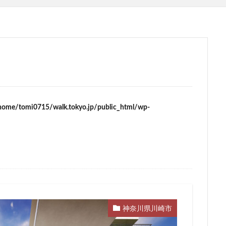
ム
サブカルチャー
サーキット
ザ 豊海タワー マリン&スカイ
スタジアム
スタートアップ
ステーションAi
スマートシティ
ワーマンション
テーマパーク
トヨタ
トヨタ自動車
ニュウマ
ハイアット
ハラカド
バイパス
バス
バスターミナル
ヒルトン
ブルーライン
プロ野球
ベルク
ホテル
ホテ
ボールパーク
ポンテグランデTOKYO
マンション
ミナモア
ライブハウス
ラウンドアバウト
リニア
ルミネ
ロータリ
home/tomi0715/walk.tokyo.jp/public_html/wp-
三島駅
三河安城
三河島駅
三田
三田駅
三菱UFJ銀行
郷市
上板橋
上瀬谷通信施設跡地
上野
上野動物園
上野
前
不動産
不動産投資
世田谷区
中央区
中央線
中
中川運河
中日ビル
中目黒
中野サンプラザ
中野区
内
丸の内TOEI
丸の内警察署
乃木坂
久屋大通
久屋大通
五反田
五反田駅
井荻駅
交差点
交通
京急
成松戸線
京成立石
京成線
京成高砂駅
京橋
京浜東北線
神奈川県川崎市
電鉄
京葉線
京都市
京阪
今池
代々木
代々木公園