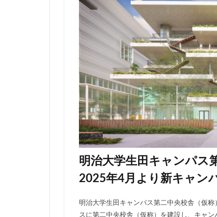
伊勢原市
伊
入曽駅
八丁
再開発
分譲
北広島市
北
千代田区
千
千鳥町
南北
原宿
取手駅
名古屋高速
和光市
品川
国家戦略特区
多摩ニュータウン
明治大学生田キャンパス
大宮区役所
2025年4月より新キャン
大泉ジャンクショ
大阪駅
天王
明治大学生田キャンパス第二中央校舎（仮称
小川駅
小平
スに第二中央校舎（仮称）を建設し、キャン