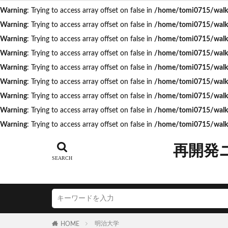
Warning
: Trying to access array offset on false in
/home/tomi0715/walk.t
Warning
: Trying to access array offset on false in
/home/tomi0715/walk.t
タグ
Warning
: Trying to access array offset on false in
/home/tomi0715/walk.t
Warning
: Trying to access array offset on false in
/home/tomi0715/walk.t
AI
Air BicCa
Warning
: Trying to access array offset on false in
/home/tomi0715/walk.t
ICOCA
IR
Warning
: Trying to access array offset on false in
/home/tomi0715/walk.t
JR相模線
J
Warning
: Trying to access array offset on false in
/home/tomi0715/walk.t
N700S
OHG
Warning
: Trying to access array offset on false in
/home/tomi0715/walk.t
うめきた再開発
Warning
: Trying to access array offset on false in
/home/tomi0715/walk.
こち亀
さい
つくばエクスプレ
再開発
ゆうぽうと
アリーナ
ア
イオンモール取手
エスコンフィール
キャプテン翼
明治大学
HOME