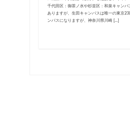
千代田区：御茶ノ水や杉並区：和泉キャンパ
岐阜駅
岡崎
ありますが、生田キャンパスは唯一の東京23
市川
市川市
ンパスになりますが、神奈川県川崎 […]
平井
平和島
御殿場線
御
成田空港
戸
新京成線
新
新小岩
新幹
新湾岸道路
新高島
新高
日比谷公園
星が丘
春日
有楽町線
朝
東京インター
東京メトロ
東京メトロ東西線