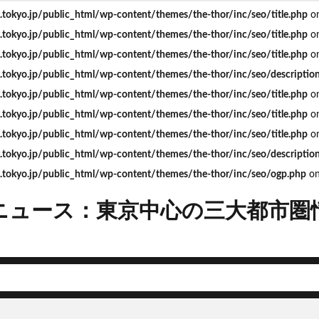
okyo.jp/public_html/wp-content/themes/the-thor/inc/seo/title.php
on
okyo.jp/public_html/wp-content/themes/the-thor/inc/seo/title.php
on
okyo.jp/public_html/wp-content/themes/the-thor/inc/seo/title.php
on
okyo.jp/public_html/wp-content/themes/the-thor/inc/seo/descriptio
mera
Apple
BRT
Bunkamura
CeeU Yokohama
COIWA P
okyo.jp/public_html/wp-content/themes/the-thor/inc/seo/title.php
on
JFE
JP
JPタワー大阪
JR
JR九州
JR南武線
J
okyo.jp/public_html/wp-content/themes/the-thor/inc/seo/title.php
on
R西日本
KABUTO ONE
KAMISEYA PARK
KK線
LRT
LV
okyo.jp/public_html/wp-content/themes/the-thor/inc/seo/title.php
on
ISHIMA2050
Park-PFI
SMC
SRT
STATION Ai
うめきた
okyo.jp/public_html/wp-content/themes/the-thor/inc/seo/descriptio
お台場
お台場海浜公園
かわまちづくり
こちら葛飾区亀有公園
tokyo.jp/public_html/wp-content/themes/the-thor/inc/seo/ogp.php
on
たま市
さいたま新都心
ささしまライブ
そごう
そごう柏
ス
つくば市
ひばりヶ丘
まちづくり
みなとみらい
みな
ニュース：東京中心の三大都市圏
ゆめが丘
ららぽーと豊洲
ららテラス
アクセス線
アジア大会
ンダーパス
アーバンネット名古屋ネクスタビル
イオン
イオンモー
イコカ
イマーシブフォート東京
エクセレント ザ タワー
ド北海道
オフィス
オフィスビル
カジノ
ガード下
キャ
キャンパス
クロス向ヶ丘遊園
グラングリーン大阪
グランスタ