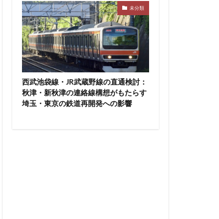
未分類
神宮前
神宮外苑
積水ハウス
等々力
築地
田エアポートライン
市
船橋駅
西武池袋線・JR武蔵野線の直通検討：
蔵前
蕨
秋津・新秋津の連絡線構想がもたらす
区
表参道
埼玉・東京の鉄道再開発への影響
西武拝島線
布
調布市
豊洲駅
豊海
辻堂駅
追浜
都市開発
関内
関内駅
青森駅
駅ナカ