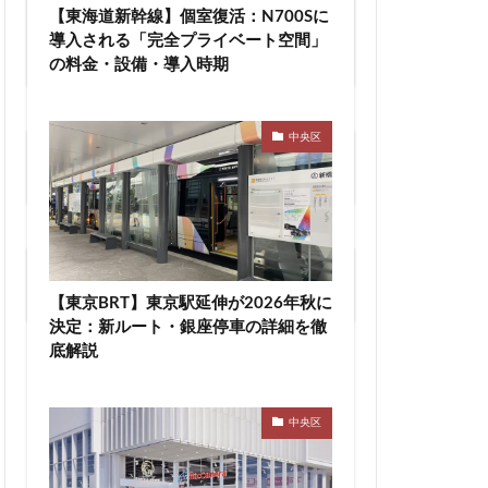
【東海道新幹線】個室復活：N700Sに
川越線
市
１口1万円から可能！不動産投資クラウド
導入される「完全プライベート空間」
ファンディング【COZUCHI（コヅチ）】
線快速
幕張豊砂
の料金・設備・導入時期
御成門
宕神社
成田市
中央区
文化庁
新交通
新築、中古マンションの価格妥当性がわ
かる【住まいサーフィン】
宿駅
新宿駅西口
新津田沼
新鎌ヶ谷駅
新駅
２０代から始める。はじめての不動産投
郵政
日比谷
資
【東京BRT】東京駅延伸が2026年秋に
宮前
明治通り
決定：新ルート・銀座停車の詳細を徹
底解説
有楽町
京
東京BRT
タウン八重洲
中央区
トロ有楽町線
東京ワールドゲート