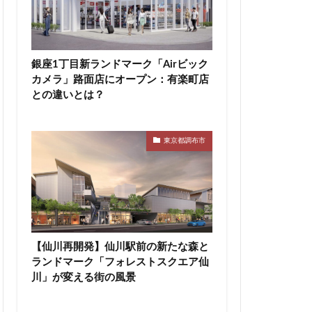
高速道路
東急新横浜線
銀座1丁目新ランドマーク「Airビック
カメラ」路面店にオープン：有楽町店
袋
東海市
との違いとは？
町
東陽町駅
桜新町
駅
横須賀市
東京都調布市
線
水戸駅
尻大橋
池袋
津田沼公園
浦安
浦安市
渋谷マルイ
【仙川再開発】仙川駅前の新たな森と
ランドマーク「フォレストスクエア仙
災
熱田神宮
川」が変える街の風景
町
町おこし
目黒駅
相模大野