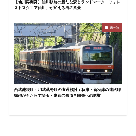
【仙川再開発】仙川駅前の新たな森とランドマーク「フォレ
東京ワールドゲート
東京工業大学
東京消防庁
ストスクエア仙川」が変える街の風景
東京駅
東京高速道路
東名
東名高速
東名高速道路
東埼玉道路
東川口
東急
未分類
東急プラザ赤坂
東急不動産
東急大井町線
東急新横浜線
東急池上線
東急田園都市線
東急百貨店
東日本銀行
東映会館
東村山駅
東武アーバンパークライン
東武スカイツリーライン
東武東上線
東武鉄道
東池袋
東海市
東海道新幹線
東海道線
東神奈川
東葉高速鉄道
東西線
東銀座
東陽町
西武池袋線・JR武蔵野線の直通検討：秋津・新秋津の連絡線
構想がもたらす埼玉・東京の鉄道再開発への影響
東陽町駅
松戸
松戸駅
板橋区
板橋駅
柏の葉キャンパス
柏市
栄
栄広場
桜新町
梅田
森ビル
横浜
横浜中央郵便局
横浜国際園芸博覧会
横浜市
横浜駅
横須賀市
橋
櫛田神社前