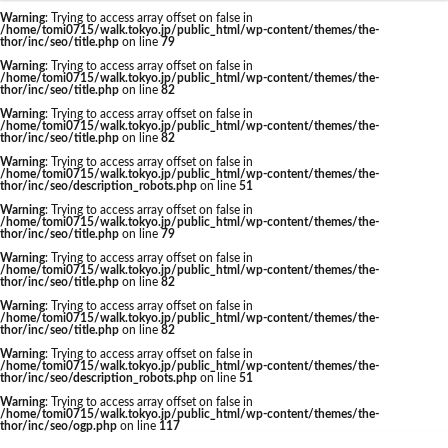
東京駅 再開発
Warning
: Trying to access array offset on false in
/home/tomi0715/walk.tokyo.jp/public_html/wp-content/themes/the-
thor/inc/seo/title.php
on line
79
Warning
: Trying to access array offset on false in
/home/tomi0715/walk.tokyo.jp/public_html/wp-content/themes/the-
thor/inc/seo/title.php
on line
82
タグ
Warning
: Trying to access array offset on false in
/home/tomi0715/walk.tokyo.jp/public_html/wp-content/themes/the-
thor/inc/seo/title.php
on line
82
AI
Air BicCamera
Apple
BRT
Warning
: Trying to access array offset on false in
/home/tomi0715/walk.tokyo.jp/public_html/wp-content/themes/the-
Bunkamura
CeeU Yokohama
COIWA PARKs
thor/inc/seo/description_robots.php
on line
51
Warning
: Trying to access array offset on false in
DeNA
ICOCA
IR
JFE
JP
/home/tomi0715/walk.tokyo.jp/public_html/wp-content/themes/the-
thor/inc/seo/title.php
on line
79
JPタワー大阪
JR
JR九州
JR南武線
Warning
: Trying to access array offset on false in
/home/tomi0715/walk.tokyo.jp/public_html/wp-content/themes/the-
JR奈良線
JR東日本
JR相模線
JR西日本
thor/inc/seo/title.php
on line
82
KABUTO ONE
KAMISEYA PARK
KK線
LRT
Warning
: Trying to access array offset on false in
/home/tomi0715/walk.tokyo.jp/public_html/wp-content/themes/the-
thor/inc/seo/title.php
on line
82
LVMH
minamoa
N700S
OHGISHIMA2050
Warning
: Trying to access array offset on false in
Park-PFI
SMC
SRT
STATION Ai
/home/tomi0715/walk.tokyo.jp/public_html/wp-content/themes/the-
thor/inc/seo/description_robots.php
on line
51
うめきた
うめきた再開発
お台場
Warning
: Trying to access array offset on false in
/home/tomi0715/walk.tokyo.jp/public_html/wp-content/themes/the-
お台場海浜公園
かわまちづくり
thor/inc/seo/ogp.php
on line
117