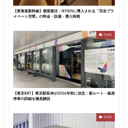
川崎市
川崎市役所
川越市
川越線
市
【東海道新幹線】個室復活：N700Sに導入される「完全プラ
市川
市川市
市川駅
市役所
帝国ホテル
イベート空間」の料金・設備・導入時期
帝国劇場
常磐線
常磐線快速
幕張豊砂
平井
平和島
広島駅
府中市
延伸
中央区
建て替え
後楽
御堂筋線
御成門
御殿場線
御茶ノ水
御茶ノ水駅
志茂
恵比寿
愛・地球博記念公園
愛宕神社
成田市
成田空港
戸越公園駅
所沢駅
扇島
改札
文京ガーデン
文京区
文化庁
新交通
新京成線
新大阪
新大阪駅
新宿
新宿グランドターミナル
新宿区
新宿駅
【東京BRT】東京駅延伸が2026年秋に決定：新ルート・銀座
新宿駅西口
新小岩
新幹線
新技術センター
停車の詳細を徹底解説
新松戸
新横浜
新横浜駅
新橋
新津田沼
新湾岸道路
新空港線
新綱島
新線
中央区
新豊洲
新路線
新金貨物線
新鎌ヶ谷駅