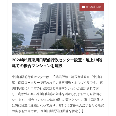
ザ 豊海タワー マリン&スカイ
シャポー新小岩
埼玉県川口市
ジブリパーク
スタジアム
スタートアップ
ステーションAi
スマートシティ
ソニーパーク
タワマン
タワーマンション
テーマパーク
トヨタ
トヨタ自動車
ニュウマン高輪
ニュー新橋ビル
ハイアット
ハラカド
バイパス
バス
バスターミナル
バリアフリー
ヒューリック
ヒルトン
ブルーライン
2024年5月東川口駅前行政センター設置：地上18階
プロ野球
ベルク
ホテル
ホテルオークラ東京
建ての複合マンションを建設
ホーム増設
ボールパーク
ポンテグランデTOKYO
東川口駅前行政センターは、JR武蔵野線・埼玉高速鉄道「東川口
マンション
ミナモア
モバイルICOCA
駅」南口ロータリーで行われている再開発・まちづくりです。 東
ヨドバシカメラ
ライブハウス
ラウンドアバウト
川口駅前に川口市の行政施設と高層マンションが建設されてお
り、利便性の高い東川口駅前の立地を活かしたまちづくり計画と
リニア
ルミネ
ロータリー
三井不動産
なります。 複合マンションは約60mの高さとなり、東川口駅前で
三井住友銀行
三島駅
三河安城
三河島駅
は特に目立つ建物となっており、1階には交番も入居するため治安
三田
三田駅
三菱UFJ銀行
三越
の良さも注目です。 東川口駅周辺は閑静な住宅 […]