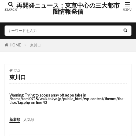
こちら葛飾区亀有公園前派出所
こち亀
さいたま市
再開発ニュース：東京中心の三大都市
さいたま新都心
圏情報発信
ささしまライブ
そごう
そごう柏
つくばエクスプレス
つくば市
ひばりヶ丘
まちづくり
みなとみらい
みなとアクルス
ゆうぽうと
ゆめが丘
HOME
東川口
ららぽーと豊洲
ららテラス
アクセス線
アジア大会
アニメ
アリーナ
アンダーパス
アーバンネット名古屋ネクスタビル
イオン
TAG
イオンモール
イオンモール取手
イコカ
東川口
イマーシブフォート東京
エクセレント ザ タワー
エスコンフィールド北海道
オフィス
オフィスビル
Warning
: Trying to access array offset on false in
/home/tomi0715/walk.tokyo.jp/public_html/wp-content/themes/the-
カジノ
ガード下
キャナルシティ博多
thor/tag.php
on line
43
キャプテン翼
キャンパス
クロス向ヶ丘遊園
新着順
人気順
グラングリーン大阪
グランスタ
グリーン車
サッカースタジアム
サブカルチャー
サーキット