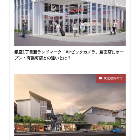
新駅
新高島
新高島平
日本サッカー協会
日本一
日本橋
日本橋兜町
日本郵政
日比谷
日比谷公園
日比谷線
早稲田
早稲田大学
明治公園
明治大学
明治神宮前
明治通り
星が丘
春日部
春日部駅
晴海
銀座1丁目新ランドマーク「Airビックカメラ」路面店にオー
晴海線
月島
有料道路
有明
有楽町
プン：有楽町店との違いとは？
有楽町線
朝潮運河
木造
本八幡
本郷三丁目
札幌駅
杉並区
東京
東京都調布市
東京BRT
東京インター
東京オリンピック2020
東京ガス
東京スカイツリー
東京ミッドタウン八重洲
東京メトロ
東京メトロ半蔵門線
東京メトロ南北線
東京メトロ日比谷線
東京メトロ有楽町線
東京メトロ東西線
東京メトロ銀座線
東京モノレール
東京ヤクルトスワローズ