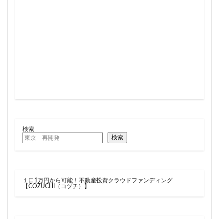
住居
信越本線
兜町
入曽駅
八丁堀
八重洲
公園
六本木
六本木ヒルズ
六本木七丁目
六町
再整備
再開発
分譲マンション
勝どき
北区
北千住
北参道
北品川
北大阪急行
北小金
北広島市
北海道新幹線
北綾瀬
北陸新幹線
区役所
医療機関
十三駅
十条
千代田区
千住大橋
千歳烏山
千種区
千葉パルコ
千葉市
千葉駅
千駄ヶ谷
千鳥町
南北線
検索
南武線
南渡田地区
南砂町
南船橋
検索
南葛SC
博多駅
厚木駅
原宿
取手駅
台東区
名古屋
名古屋城
名古屋市
１口1万円から可能！不動産投資クラウドファンディング
名古屋市営地下鉄
名古屋駅
名古屋高速
【COZUCHI（コヅチ）】
名城公園
名店
名鉄
名鉄百貨店
名鉄神宮前
名駅
向ヶ丘遊園
和光市