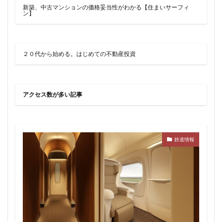
品川
品川区
品川浦
品川駅
商業施設
新築、中古マンションの価格妥当性がわかる【住まいサーフィ
ン】
噴水
四ツ谷
四ツ谷駅
国家戦略特区
国立
地下鉄
埼京線
埼玉国際先進医療センター
外環道
多摩センター
２０代から始める。はじめての不動産投資
多摩ニュータウン
多摩境
多摩都市モノレール
夢洲
大井町
大和ハウス
大学
大宮
アクセス数が多い記事
大宮区役所
大宮小学校
大宮駅
大山
大崎
大崎広小路
大崎駅
大手町
大森駅
大泉ジャンクション
大田区
大門
大阪メトロ
鉄道情報
大阪メトロ中央線
大阪モノレール
大阪市
大阪駅
天王洲アイル
学士会館
学校
宇都宮市
宮前区
小岩
小岩駅
小川町
小川駅
小平
小平市
小田急
小田急小田原線
小田急百貨店
小金井市
尻手
岐阜駅
岡崎市
川口
川口市
川口駅