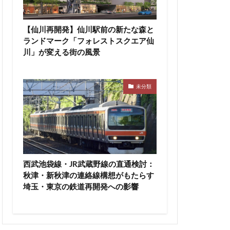
高尾山
高級ホテル
【仙川再開発】仙川駅前の新たな森と
ランドマーク「フォレストスクエア仙
輪ゲートウェイ
川」が変える街の風景
沼
麹町
未分類
西武池袋線・JR武蔵野線の直通検討：
秋津・新秋津の連絡線構想がもたらす
埼玉・東京の鉄道再開発への影響