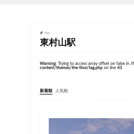
サッカースタジア
ジブリパーク
タワマン
タ
ニュー新橋ビル
TAG
東村山駅
ヒューリック
ホーム増設
ヨドバシカメラ
Warning
: Trying to access array offset on false in
/
content/themes/the-thor/tag.php
on line
43
三井住友銀行
三軒茶屋
三
上野駅
不動
新着順
人気順
中央道
中川
中野駅
丸の
九段下
亀有
京急川崎
京
京王線
京王