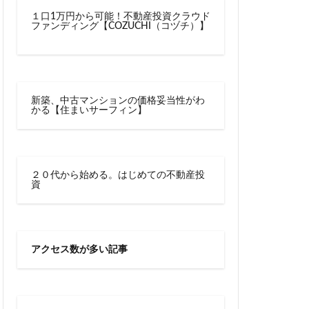
川越線
市
１口1万円から可能！不動産投資クラウド
ファンディング【COZUCHI（コヅチ）】
線快速
幕張豊砂
御成門
宕神社
成田市
文化庁
新交通
新築、中古マンションの価格妥当性がわ
かる【住まいサーフィン】
宿駅
新宿駅西口
新津田沼
新鎌ヶ谷駅
新駅
２０代から始める。はじめての不動産投
郵政
日比谷
資
宮前
明治通り
有楽町
京
東京BRT
アクセス数が多い記事
タウン八重洲
トロ有楽町線
東京ワールドゲート