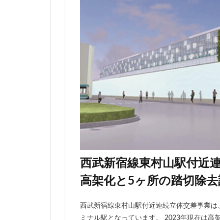
伊勢原市
伊
入曽駅
八丁
再開発
分譲
北広島市
北
千代田区
千
千鳥町
南北
原宿
取手駅
名古屋高速
和光市
品川
国家戦略特区
多摩ニュータウン
西武新宿線東村山駅付近連
大宮区役所
高架化と5ヶ所の踏切除去
大泉ジャンクショ
大阪駅
天王
西武新宿線東村山駅付近連続立体交差事業は
小川駅
小平
ミナル駅となっています。 2023年現在は