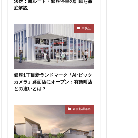
決定：新ルート・銀座停車の詳細を徹
底解説
神宮前
神宮外苑
積水ハウス
等々力
築地
中央区
田エアポートライン
市
船橋駅
蔵前
蕨
区
表参道
西武拝島線
銀座1丁目新ランドマーク「Airビック
カメラ」路面店にオープン：有楽町店
布
調布市
との違いとは？
豊洲駅
豊海
辻堂駅
追浜
都市開発
東京都調布市
関内
関内駅
青森駅
駅ナカ