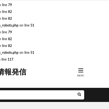
 line
79
 line
82
 line
82
n_robots.php
on line
51
ARKs
DeNA
 line
79
R奈良線
JR東日本
 line
82
MH
minamoa
 line
82
n_robots.php
on line
51
前派出所
 line
117
とアクルス
情報発信
アニメ
ル
ナルシティ博多
グリーン車