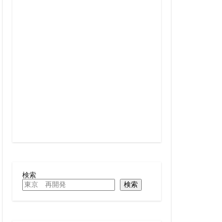
線
兜町
六町
再整備
大阪急行
北小金
十条
千駄ヶ谷
駅
厚木駅
名古屋駅
向ヶ丘遊園
四ツ谷駅
多摩センター
大学
大宮
大手町
大森駅
検索
検索
レール
大阪市
岩駅
小川町
尻手