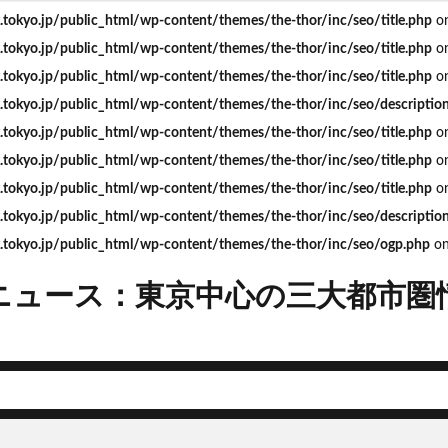
okyo.jp/public_html/wp-content/themes/the-thor/inc/seo/title.php
on
okyo.jp/public_html/wp-content/themes/the-thor/inc/seo/title.php
on
okyo.jp/public_html/wp-content/themes/the-thor/inc/seo/title.php
on
okyo.jp/public_html/wp-content/themes/the-thor/inc/seo/descriptio
mera
Apple
BRT
Bunkamura
CeeU Yokohama
COIWA P
okyo.jp/public_html/wp-content/themes/the-thor/inc/seo/title.php
on
JFE
JP
JPタワー大阪
JR
JR九州
JR南武線
J
okyo.jp/public_html/wp-content/themes/the-thor/inc/seo/title.php
on
R西日本
KABUTO ONE
KAMISEYA PARK
KK線
LRT
LV
okyo.jp/public_html/wp-content/themes/the-thor/inc/seo/title.php
on
ISHIMA2050
Park-PFI
SMC
SRT
STATION Ai
うめきた
okyo.jp/public_html/wp-content/themes/the-thor/inc/seo/descriptio
お台場
お台場海浜公園
かわまちづくり
こちら葛飾区亀有公園
tokyo.jp/public_html/wp-content/themes/the-thor/inc/seo/ogp.php
on
たま市
さいたま新都心
ささしまライブ
そごう
そごう柏
ス
つくば市
ひばりヶ丘
まちづくり
みなとみらい
みな
ニュース：東京中心の三大都市圏
ゆめが丘
ららぽーと豊洲
ららテラス
アクセス線
アジア大会
ンダーパス
アーバンネット名古屋ネクスタビル
イオン
イオンモー
イコカ
イマーシブフォート東京
エクセレント ザ タワー
ド北海道
オフィス
オフィスビル
カジノ
ガード下
キャ
キャンパス
クロス向ヶ丘遊園
グラングリーン大阪
グランスタ