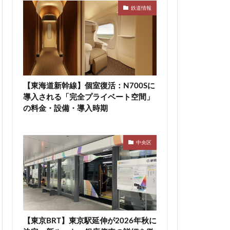
鉄道情報
高速道路
東急新横浜線
袋
東海市
町
東陽町駅
【東海道新幹線】個室復活：N700Sに
桜新町
導入される「完全プライベート空間」
駅
横須賀市
の料金・設備・導入時期
線
水戸駅
尻大橋
池袋
中央区
津田沼公園
浦安
浦安市
渋谷マルイ
災
熱田神宮
町
町おこし
【東京BRT】東京駅延伸が2026年秋に
目黒駅
相模大野