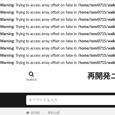
Warning
: Trying to access array offset on false in
/home/tomi0715/walk.t
Warning
: Trying to access array offset on false in
/home/tomi0715/walk.t
タグ
Warning
: Trying to access array offset on false in
/home/tomi0715/walk.t
Warning
: Trying to access array offset on false in
/home/tomi0715/walk.t
AI
Air BicCa
Warning
: Trying to access array offset on false in
/home/tomi0715/walk.t
ICOCA
IR
Warning
: Trying to access array offset on false in
/home/tomi0715/walk.t
JR相模線
J
Warning
: Trying to access array offset on false in
/home/tomi0715/walk.t
N700S
OHG
Warning
: Trying to access array offset on false in
/home/tomi0715/walk.t
うめきた再開発
Warning
: Trying to access array offset on false in
/home/tomi0715/walk.
こち亀
さい
つくばエクスプレ
再開発
ゆうぽうと
アリーナ
ア
イオンモール取手
エスコンフィール
キャプテン翼
東村山駅
HOME