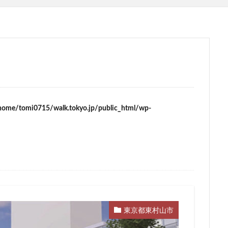
ム
サブカルチャー
サーキット
ザ 豊海タワー マリン&スカイ
スタジアム
スタートアップ
ステーションAi
スマートシティ
ワーマンション
テーマパーク
トヨタ
トヨタ自動車
ニュウマ
ハイアット
ハラカド
バイパス
バス
バスターミナル
ヒルトン
ブルーライン
プロ野球
ベルク
ホテル
ホテ
ボールパーク
ポンテグランデTOKYO
マンション
ミナモア
ライブハウス
ラウンドアバウト
リニア
ルミネ
ロータリ
home/tomi0715/walk.tokyo.jp/public_html/wp-
三島駅
三河安城
三河島駅
三田
三田駅
三菱UFJ銀行
郷市
上板橋
上瀬谷通信施設跡地
上野
上野動物園
上野
前
不動産
不動産投資
世田谷区
中央区
中央線
中
中川運河
中日ビル
中目黒
中野サンプラザ
中野区
内
丸の内TOEI
丸の内警察署
乃木坂
久屋大通
久屋大通
五反田
五反田駅
井荻駅
交差点
交通
京急
成松戸線
京成立石
京成線
京成高砂駅
京橋
京浜東北線
東京都東村山市
電鉄
京葉線
京都市
京阪
今池
代々木
代々木公園