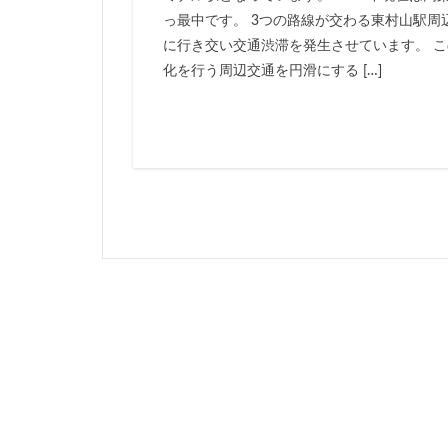
っ最中です。 3つの路線が交わる東村山駅周
岐阜駅
岡崎
に行き交い交通渋滞を発生させています。 こ
市川
市川市
化を行う周辺交通を円滑にする […]
平井
平和島
御殿場線
御
成田空港
戸
新京成線
新
新小岩
新幹
新湾岸道路
新高島
新高
日比谷公園
星が丘
春日
有楽町線
朝
東京インター
東京メトロ
東京メトロ東西線