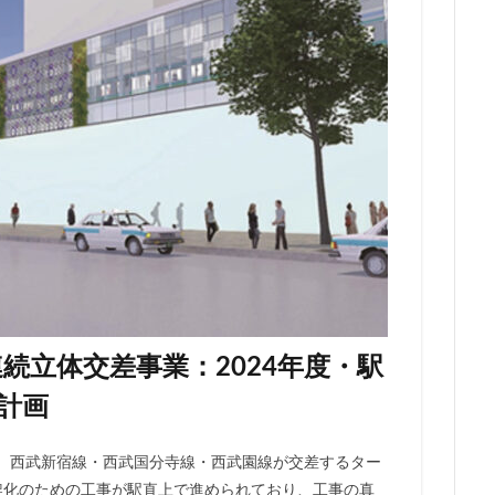
勢原駅
伏見
住友不動産
住吉駅
住宅
住居
信越本
堀
八重洲
公園
六本木
六本木ヒルズ
六本木七丁目
マンション
勝どき
北区
北千住
北参道
北品川
北
海道新幹線
北綾瀬
北陸新幹線
区役所
医療機関
十三駅
住大橋
千歳烏山
千種区
千葉パルコ
千葉市
千葉駅
線
南武線
南渡田地区
南砂町
南船橋
南葛SC
博多
台東区
名古屋
名古屋城
名古屋市
名古屋市営地下鉄
名城公園
名店
名鉄
名鉄百貨店
名鉄神宮前
名駅
品川区
品川浦
品川駅
商業施設
噴水
四ツ谷
国立
地下鉄
埼京線
埼玉国際先進医療センター
外環道
多摩境
多摩都市モノレール
夢洲
大井町
大和ハウス
続立体交差事業：2024年度・駅
大宮小学校
大宮駅
大山
大崎
大崎広小路
大崎駅
計画
ン
大田区
大門
大阪メトロ
大阪メトロ中央線
大阪モノ
洲アイル
学士会館
学校
宇都宮市
宮前区
小岩
小
、西武新宿線・西武国分寺線・西武園線が交差するター
小平市
小田急
小田急小田原線
小田急百貨店
小金井市
高架化のための工事が駅直上で進められており、工事の真