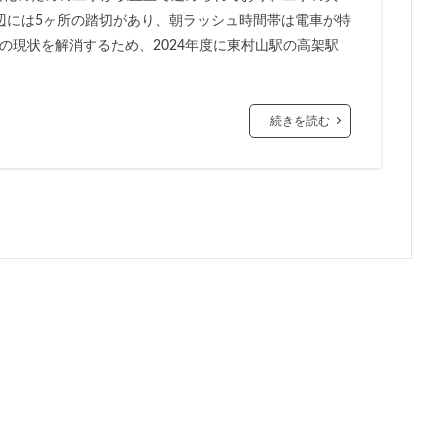
辺には5ヶ所の踏切があり、朝ラッシュ時間帯は電車が特
市
川口
川口市
川口駅
川崎市
川崎市役所
川越市
の現状を解消するため、2024年度に東村山駅の高架駅
市川駅
市役所
帝国ホテル
帝国劇場
常磐線
常磐
広島駅
府中市
延伸
建て替え
後楽
御堂筋線
茶ノ水
御茶ノ水駅
志茂
恵比寿
愛・地球博記念公園
愛
続きを読む
越公園駅
所沢駅
扇島
改札
文京ガーデン
文京区
大阪
新大阪駅
新宿
新宿グランドターミナル
新宿区
新
線
新技術センター
新松戸
新横浜
新横浜駅
新橋
新空港線
新綱島
新線
新豊洲
新路線
新金貨物線
島平
日本サッカー協会
日本一
日本橋
日本橋兜町
日本
日比谷線
早稲田
早稲田大学
明治公園
明治大学
明治神
部
春日部駅
晴海
晴海線
月島
有料道路
有明
潮運河
木造
本八幡
本郷三丁目
札幌駅
杉並区
東
東京オリンピック2020
東京ガス
東京スカイツリー
東京ミッド
東京メトロ半蔵門線
東京メトロ南北線
東京メトロ日比谷線
東京メ
東京メトロ銀座線
東京モノレール
東京ヤクルトスワローズ