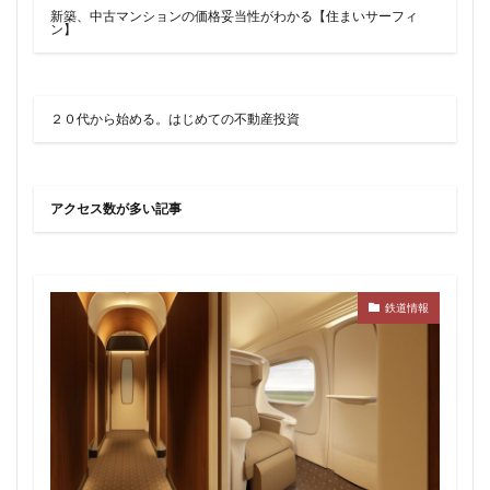
品川
品川区
品川浦
品川駅
商業施設
新築、中古マンションの価格妥当性がわかる【住まいサーフィ
ン】
噴水
四ツ谷
四ツ谷駅
国家戦略特区
国立
地下鉄
埼京線
埼玉国際先進医療センター
外環道
多摩センター
２０代から始める。はじめての不動産投資
多摩ニュータウン
多摩境
多摩都市モノレール
夢洲
大井町
大和ハウス
大学
大宮
アクセス数が多い記事
大宮区役所
大宮小学校
大宮駅
大山
大崎
大崎広小路
大崎駅
大手町
大森駅
大泉ジャンクション
大田区
大門
大阪メトロ
鉄道情報
大阪メトロ中央線
大阪モノレール
大阪市
大阪駅
天王洲アイル
学士会館
学校
宇都宮市
宮前区
小岩
小岩駅
小川町
小川駅
小平
小平市
小田急
小田急小田原線
小田急百貨店
小金井市
尻手
岐阜駅
岡崎市
川口
川口市
川口駅