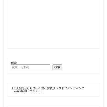
住居
信越本線
兜町
入曽駅
八丁堀
八重洲
公園
六本木
六本木ヒルズ
六本木七丁目
六町
再整備
再開発
分譲マンション
勝どき
北区
北千住
北参道
北品川
北大阪急行
北小金
北広島市
北海道新幹線
北綾瀬
北陸新幹線
区役所
医療機関
十三駅
十条
千代田区
千住大橋
千歳烏山
千種区
千葉パルコ
千葉市
千葉駅
千駄ヶ谷
千鳥町
南北線
検索
南武線
南渡田地区
南砂町
南船橋
検索
南葛SC
博多駅
厚木駅
原宿
取手駅
台東区
名古屋
名古屋城
名古屋市
１口1万円から可能！不動産投資クラウドファンディング
名古屋市営地下鉄
名古屋駅
名古屋高速
【COZUCHI（コヅチ）】
名城公園
名店
名鉄
名鉄百貨店
名鉄神宮前
名駅
向ヶ丘遊園
和光市