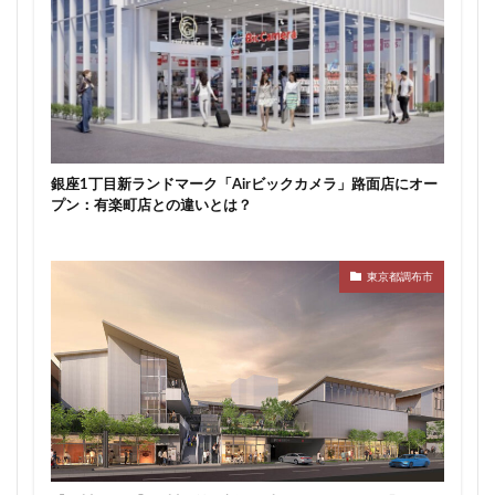
新駅
新高島
新高島平
日本サッカー協会
日本一
日本橋
日本橋兜町
日本郵政
日比谷
日比谷公園
日比谷線
早稲田
早稲田大学
明治公園
明治大学
明治神宮前
明治通り
星が丘
春日部
春日部駅
晴海
銀座1丁目新ランドマーク「Airビックカメラ」路面店にオー
晴海線
月島
有料道路
有明
有楽町
プン：有楽町店との違いとは？
有楽町線
朝潮運河
木造
本八幡
本郷三丁目
札幌駅
杉並区
東京
東京都調布市
東京BRT
東京インター
東京オリンピック2020
東京ガス
東京スカイツリー
東京ミッドタウン八重洲
東京メトロ
東京メトロ半蔵門線
東京メトロ南北線
東京メトロ日比谷線
東京メトロ有楽町線
東京メトロ東西線
東京メトロ銀座線
東京モノレール
東京ヤクルトスワローズ