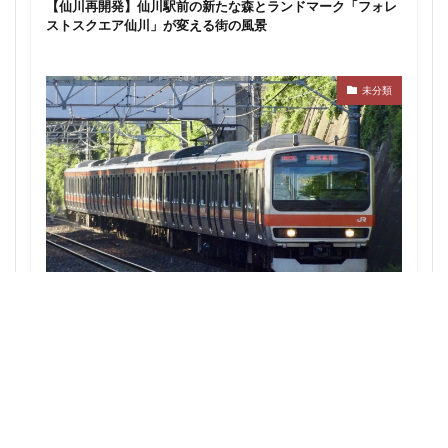
【仙川再開発】仙川駅前の新たな森とランドマーク「フォレ
東京ワールドゲート
東京工業大学
東京消防庁
ストスクエア仙川」が変える街の風景
東京駅
東京高速道路
東名
東名高速
東名高速道路
東埼玉道路
東川口
東急
未分類
東急プラザ赤坂
東急不動産
東急大井町線
東急新横浜線
東急池上線
東急田園都市線
東急百貨店
東日本銀行
東映会館
東村山駅
東武アーバンパークライン
東武スカイツリーライン
東武東上線
東武鉄道
東池袋
東海市
東海道新幹線
東海道線
東神奈川
東葉高速鉄道
東西線
東銀座
東陽町
西武池袋線・JR武蔵野線の直通検討：秋津・新秋津の連絡線
構想がもたらす埼玉・東京の鉄道再開発への影響
東陽町駅
松戸
松戸駅
板橋区
板橋駅
柏の葉キャンパス
柏市
栄
栄広場
桜新町
梅田
森ビル
横浜
横浜中央郵便局
横浜国際園芸博覧会
横浜市
横浜駅
横須賀市
橋
櫛田神社前