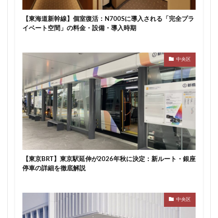
川崎市
川崎市役所
川越市
川越線
市
【東海道新幹線】個室復活：N700Sに導入される「完全プラ
市川
市川市
市川駅
市役所
帝国ホテル
イベート空間」の料金・設備・導入時期
帝国劇場
常磐線
常磐線快速
幕張豊砂
平井
平和島
広島駅
府中市
延伸
中央区
建て替え
後楽
御堂筋線
御成門
御殿場線
御茶ノ水
御茶ノ水駅
志茂
恵比寿
愛・地球博記念公園
愛宕神社
成田市
成田空港
戸越公園駅
所沢駅
扇島
改札
文京ガーデン
文京区
文化庁
新交通
新京成線
新大阪
新大阪駅
新宿
新宿グランドターミナル
新宿区
新宿駅
【東京BRT】東京駅延伸が2026年秋に決定：新ルート・銀座
新宿駅西口
新小岩
新幹線
新技術センター
停車の詳細を徹底解説
新松戸
新横浜
新横浜駅
新橋
新津田沼
新湾岸道路
新空港線
新綱島
新線
中央区
新豊洲
新路線
新金貨物線
新鎌ヶ谷駅