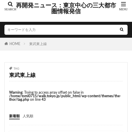
こちら葛飾区亀有公園前派出所
こち亀
さいたま市
再開発ニュース：東京中心の三大都市
さいたま新都心
圏情報発信
ささしまライブ
そごう
そごう柏
つくばエクスプレス
つくば市
ひばりヶ丘
まちづくり
みなとみらい
みなとアクルス
ゆうぽうと
ゆめが丘
HOME
東武東上線
ららぽーと豊洲
ららテラス
アクセス線
アジア大会
アニメ
アリーナ
アンダーパス
アーバンネット名古屋ネクスタビル
イオン
TAG
イオンモール
イオンモール取手
イコカ
東武東上線
イマーシブフォート東京
エクセレント ザ タワー
エスコンフィールド北海道
オフィス
オフィスビル
Warning
: Trying to access array offset on false in
/home/tomi0715/walk.tokyo.jp/public_html/wp-content/themes/the-
カジノ
ガード下
キャナルシティ博多
thor/tag.php
on line
43
キャプテン翼
キャンパス
クロス向ヶ丘遊園
新着順
人気順
グラングリーン大阪
グランスタ
グリーン車
サッカースタジアム
サブカルチャー
サーキット