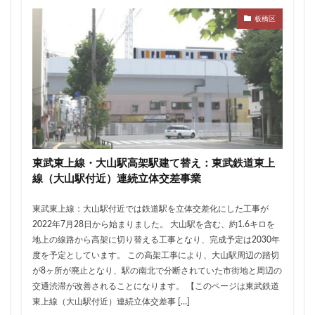
ザ 豊海タワー マリン&スカイ
シャポー新小岩
板橋区
ジブリパーク
スタジアム
スタートアップ
ステーションAi
スマートシティ
ソニーパーク
タワマン
タワーマンション
テーマパーク
トヨタ
トヨタ自動車
ニュウマン高輪
ニュー新橋ビル
ハイアット
ハラカド
バイパス
バス
バスターミナル
バリアフリー
ヒューリック
ヒルトン
ブルーライン
東武東上線・大山駅高架駅建て替え：東武鉄道東上
プロ野球
ベルク
ホテル
ホテルオークラ東京
線（大山駅付近）連続立体交差事業
ホーム増設
ボールパーク
ポンテグランデTOKYO
東武東上線：大山駅付近では鉄道駅を立体交差化にした工事が
マンション
ミナモア
モバイルICOCA
2022年7月28日から始まりました。 大山駅を含む、約1.6キロを
ヨドバシカメラ
ライブハウス
ラウンドアバウト
地上の線路から高架に切り替える工事となり、完成予定は2030年
度を予定としています。 この高架工事により、大山駅周辺の踏切
リニア
ルミネ
ロータリー
三井不動産
が8ヶ所が廃止となり、駅の南北で分断されていた市街地と周辺の
三井住友銀行
三島駅
三河安城
三河島駅
交通渋滞が改善されることになります。 【このページは東武鉄道
三田
三田駅
三菱UFJ銀行
三越
東上線（大山駅付近）連続立体交差事 […]