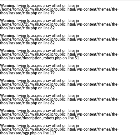
東京駅 再開発
Warning
: Trying to access array offset on false in
/home/tomi0715/walk.tokyo.jp/public_html/wp-content/themes/the-
thor/inc/seo/title.php
on line
79
Warning
: Trying to access array offset on false in
/home/tomi0715/walk.tokyo.jp/public_html/wp-content/themes/the-
thor/inc/seo/title.php
on line
82
タグ
Warning
: Trying to access array offset on false in
/home/tomi0715/walk.tokyo.jp/public_html/wp-content/themes/the-
thor/inc/seo/title.php
on line
82
AI
Air BicCamera
Apple
BRT
Warning
: Trying to access array offset on false in
/home/tomi0715/walk.tokyo.jp/public_html/wp-content/themes/the-
Bunkamura
CeeU Yokohama
COIWA PARKs
thor/inc/seo/description_robots.php
on line
51
Warning
: Trying to access array offset on false in
DeNA
ICOCA
IR
JFE
JP
/home/tomi0715/walk.tokyo.jp/public_html/wp-content/themes/the-
thor/inc/seo/title.php
on line
79
JPタワー大阪
JR
JR九州
JR南武線
Warning
: Trying to access array offset on false in
/home/tomi0715/walk.tokyo.jp/public_html/wp-content/themes/the-
JR奈良線
JR東日本
JR相模線
JR西日本
thor/inc/seo/title.php
on line
82
KABUTO ONE
KAMISEYA PARK
KK線
LRT
Warning
: Trying to access array offset on false in
/home/tomi0715/walk.tokyo.jp/public_html/wp-content/themes/the-
thor/inc/seo/title.php
on line
82
LVMH
minamoa
N700S
OHGISHIMA2050
Warning
: Trying to access array offset on false in
Park-PFI
SMC
SRT
STATION Ai
/home/tomi0715/walk.tokyo.jp/public_html/wp-content/themes/the-
thor/inc/seo/description_robots.php
on line
51
うめきた
うめきた再開発
お台場
Warning
: Trying to access array offset on false in
/home/tomi0715/walk.tokyo.jp/public_html/wp-content/themes/the-
お台場海浜公園
かわまちづくり
thor/inc/seo/ogp.php
on line
117