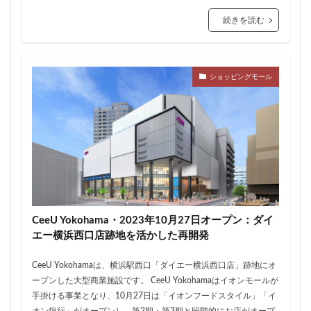
三軒茶屋
三郷市
上板橋
上瀬谷通信施設跡地
続きを読む
上野
上野動物園
上野東京ライン
上野駅
不動前
不動産
不動産投資
世田谷区
中央区
中央線
中央自動車道
中央道
ショッピングモール
中川
中川運河
中日ビル
中目黒
中野サンプラザ
中野区
中野区役所
中野駅
丸の内
丸の内TOEI
丸の内警察署
乃木坂
久屋大通
久屋大通公園
九条
九段下
亀有
五反田
五反田駅
井荻駅
交差点
交通
京急
京急大師線
京急川崎
京成松戸線
京成立石
京成線
京成高砂駅
CeeU Yokohama・2023年10月27日オープン：ダイ
エー横浜西口店跡地を活かした再開発
京橋
京浜東北線
京王多摩川駅
京王線
京王電鉄
京葉線
京都市
京阪
今池
CeeU Yokohamaは、横浜駅西口「ダイエー横浜西口店」跡地にオ
代々木
代々木公園
代官山
伊勢原市
ープンした大型商業施設です。 CeeU Yokohamaはイオンモールが
手掛ける事業となり、10月27日は「イオンフードスタイル」「イ
伊勢原駅
伏見
住友不動産
住吉駅
住宅
オン銀行」がオープンし、第2期・第3期と段階的にお店がオープ