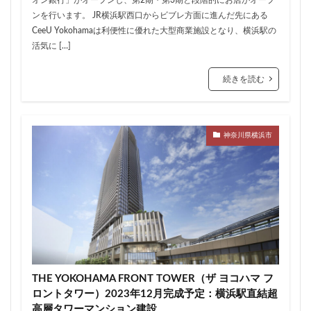
住居
信越本線
兜町
入曽駅
八丁堀
ンを行います。 JR横浜駅西口からビブレ方面に進んだ先にある
八重洲
公園
六本木
六本木ヒルズ
CeeU Yokohamaは利便性に優れた大型商業施設となり、横浜駅の
活気に […]
六本木七丁目
六町
再整備
再開発
分譲マンション
勝どき
北区
北千住
続きを読む
北参道
北品川
北大阪急行
北小金
北広島市
北海道新幹線
北綾瀬
北陸新幹線
区役所
医療機関
十三駅
十条
千代田区
神奈川県横浜市
千住大橋
千歳烏山
千種区
千葉パルコ
千葉市
千葉駅
千駄ヶ谷
千鳥町
南北線
南武線
南渡田地区
南砂町
南船橋
南葛SC
博多駅
厚木駅
原宿
取手駅
台東区
名古屋
名古屋城
名古屋市
名古屋市営地下鉄
名古屋駅
名古屋高速
THE YOKOHAMA FRONT TOWER（ザ ヨコハマ フ
名城公園
名店
名鉄
名鉄百貨店
ロントタワー）2023年12月完成予定：横浜駅直結超
名鉄神宮前
名駅
向ヶ丘遊園
和光市
高層タワーマンション建設