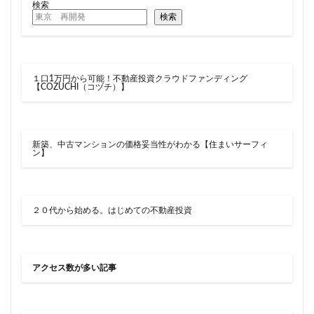
検索
新駅
新高島
新高島平
日本サッカー協会
検索
日本一
日本橋
日本橋兜町
日本郵政
日比谷
日比谷公園
日比谷線
早稲田
早稲田大学
明治公園
明治大学
明治神宮前
１口1万円から可能！不動産投資クラウドファンディング
【COZUCHI（コヅチ）】
明治通り
星が丘
春日部
春日部駅
晴海
晴海線
月島
有料道路
有明
有楽町
有楽町線
朝潮運河
木造
本八幡
新築、中古マンションの価格妥当性がわかる【住まいサーフィ
ン】
本郷三丁目
札幌駅
杉並区
東京
東京BRT
東京インター
東京オリンピック2020
東京ガス
東京スカイツリー
２０代から始める。はじめての不動産投資
東京ミッドタウン八重洲
東京メトロ
東京メトロ半蔵門線
東京メトロ南北線
東京メトロ日比谷線
東京メトロ有楽町線
アクセス数が多い記事
東京メトロ東西線
東京メトロ銀座線
東京モノレール
東京ヤクルトスワローズ