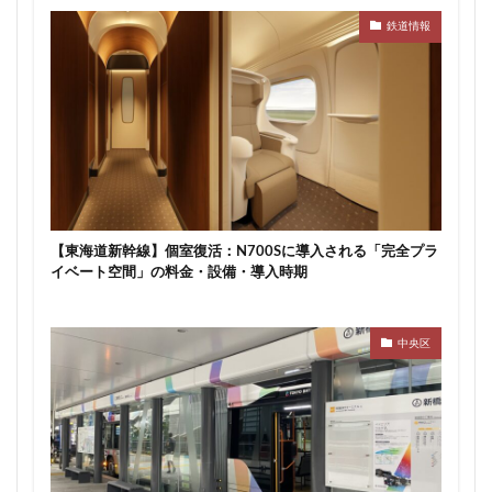
東京ワールドゲート
東京工業大学
東京消防庁
鉄道情報
東京駅
東京高速道路
東名
東名高速
東名高速道路
東埼玉道路
東川口
東急
東急プラザ赤坂
東急不動産
東急大井町線
東急新横浜線
東急池上線
東急田園都市線
東急百貨店
東日本銀行
東映会館
東村山駅
東武アーバンパークライン
東武スカイツリーライン
【東海道新幹線】個室復活：N700Sに導入される「完全プラ
東武東上線
東武鉄道
東池袋
東海市
イベート空間」の料金・設備・導入時期
東海道新幹線
東海道線
東神奈川
東葉高速鉄道
東西線
東銀座
東陽町
中央区
東陽町駅
松戸
松戸駅
板橋区
板橋駅
柏の葉キャンパス
柏市
栄
栄広場
桜新町
梅田
森ビル
横浜
横浜中央郵便局
横浜国際園芸博覧会
横浜市
横浜駅
横須賀市
橋
櫛田神社前