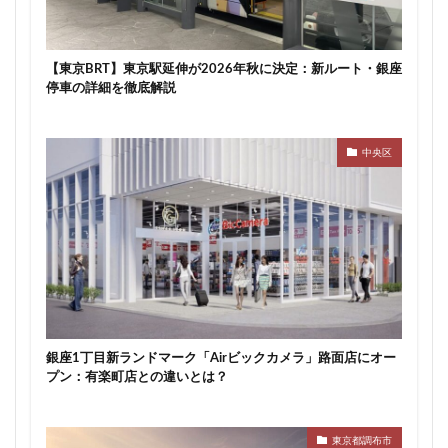
武蔵小山
武蔵小杉
武蔵小杉駅
武蔵小金井駅
武蔵野線
水戸駅
水族館
永田町
汐留
【東京BRT】東京駅延伸が2026年秋に決定：新ルート・銀座
江戸川区
江戸川区役所
江東区
池下駅
停車の詳細を徹底解説
池尻大橋
池袋
池袋東口
池袋駅
沖縄県
沼津駅
泉岳寺
津田沼
津田沼パルコ
中央区
津田沼公園
流山市
浅草
浅草橋
浜松市
浜松町
浦和
浦和美園
浦和駅
浦安
浦安市
海の森公園
海浜幕張
海老名市
海老名駅
渋谷
渋谷スクランブルスクエア
渋谷マルイ
渋谷区
渋谷駅
温泉旅館
港区
港南
湘南新宿ライン
瀬谷区
火災
熱田神宮
物流
王子
球場
銀座1丁目新ランドマーク「Airビックカメラ」路面店にオー
プン：有楽町店との違いとは？
瑞穂陸上競技場
環状2号線
環状4号線
生田
田町
町おこし
町田
番町
病院
登戸
白金
白金高輪
白金高輪駅
目黒区
東京都調布市