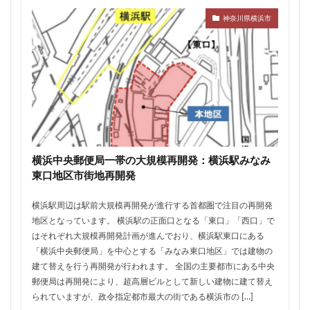
ザ 豊海タワー マリン&スカイ
シャポー新小岩
神奈川県横浜市
ジブリパーク
スタジアム
スタートアップ
ステーションAi
スマートシティ
ソニーパーク
タワマン
タワーマンション
テーマパーク
トヨタ
トヨタ自動車
ニュウマン高輪
ニュー新橋ビル
ハイアット
ハラカド
バイパス
バス
バスターミナル
バリアフリー
ヒューリック
ヒルトン
ブルーライン
横浜中央郵便局一帯の大規模再開発：横浜駅みなみ
プロ野球
ベルク
ホテル
ホテルオークラ東京
東口地区市街地再開発
ホーム増設
ボールパーク
ポンテグランデTOKYO
横浜駅周辺は駅前大規模再開発が進行する首都圏で注目の再開発
マンション
ミナモア
モバイルICOCA
地区となっています。 横浜駅の正面口となる「東口」「西口」で
ヨドバシカメラ
ライブハウス
ラウンドアバウト
はそれぞれ大規模再開発計画が進んでおり、横浜駅東口にある
「横浜中央郵便局」を中心とする「みなみ東口地区」では建物の
リニア
ルミネ
ロータリー
三井不動産
建て替えを行う再開発が行われます。 全国の主要都市にある中央
三井住友銀行
三島駅
三河安城
三河島駅
郵便局は再開発により、超高層ビルとして新しい建物に建て替え
三田
三田駅
三菱UFJ銀行
三越
られていますが、政令指定都市最大の街である横浜市の […]