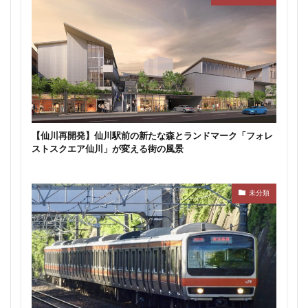
目黒駅
相模大野
相鉄
真央リンク
矢川駅
知立駅
石神井公園
研究学園
神保町
神宮前
神宮外苑
神田
神谷町
福岡市営地下鉄
福岡市営地下鉄七隈線
秋葉原
稲城市
積水ハウス
立体交差
立体交差化
立川市
竹ノ塚
竹芝
第２六本木ヒルズ
【仙川再開発】仙川駅前の新たな森とランドマーク「フォレ
笹塚
等々力
築地
築地市場
綾瀬
ストスクエア仙川」が変える街の風景
総武線
練馬区
美術館
羽田イノベーションシティ
羽田エアポートライン
未分類
羽田空港
習志野市
習志野市役所
臨海副都心
自由が丘
船堀駅
船橋市
船橋駅
芝公園
芝浦
茅場町
荒川区
葛西
葛西臨海公園
葛飾区
蒲田
蔵前
蕨
藤沢
藤沢市
虎の門病院
虎ノ門
虎ノ門ヒルズ
行徳
行政
行政区
表参道
西九州新幹線