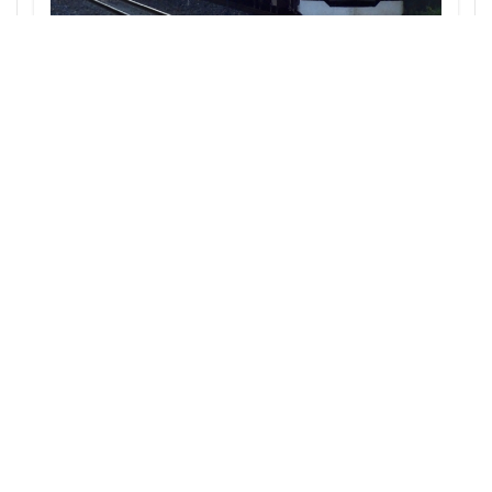
西千葉
西国立駅
西大島
西新宿
西武池袋線・JR武蔵野線の直通検討：秋津・新秋津の連絡線
西日暮里
西早稲田
西武拝島線
西武新宿線
構想がもたらす埼玉・東京の鉄道再開発への影響
西武柳沢駅
西武池袋線
西武百貨店
西武線
西荻窪
西麻布
調布市
諏訪通り
警察署
警視庁
豊岡だるま
豊島区
豊島園
豊洲市場
豊洲駅
豊海
赤坂
赤坂見附
赤羽
超高層ビル
超高層マンション
越中島
足立区
辻堂駅
追浜
道玄坂
道路
那覇市
郵船ビル
都営三田線
都営大江戸線
都営浅草線
都市開発
野田市
金町
鈴木町
鉄道
銀座
銀座線
鎌倉市
鎌倉市役所
関内
関内駅
阪急
鉄道情報
東京23区地域別
都市再開発
阪急阪神不動産
阪神高速
阿佐ヶ谷
雑司が谷
Copyright 2022 TOKYO Urban development
青山
青山一丁目
青森駅
青海
順天堂大学
顔認証
飯田橋
飯田橋駅