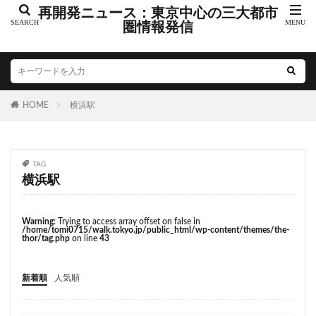
こちら葛飾区亀有公園前派出所
こち亀
さいたま市
再開発ニュース：東京中心の三大都市
さいたま新都心
圏情報発信
ささしまライブ
そごう
そごう柏
つくばエクスプレス
つくば市
ひばりヶ丘
まちづくり
みなとみらい
みなとアクルス
ゆうぽうと
ゆめが丘
HOME
横浜駅
ららぽーと豊洲
ららテラス
アクセス線
アジア大会
アニメ
アリーナ
アンダーパス
アーバンネット名古屋ネクスタビル
イオン
TAG
イオンモール
イオンモール取手
イコカ
横浜駅
イマーシブフォート東京
エクセレント ザ タワー
エスコンフィールド北海道
オフィス
オフィスビル
Warning
: Trying to access array offset on false in
/home/tomi0715/walk.tokyo.jp/public_html/wp-content/themes/the-
カジノ
ガード下
キャナルシティ博多
thor/tag.php
on line
43
キャプテン翼
キャンパス
クロス向ヶ丘遊園
新着順
人気順
グラングリーン大阪
グランスタ
グリーン車
サッカースタジアム
サブカルチャー
サーキット