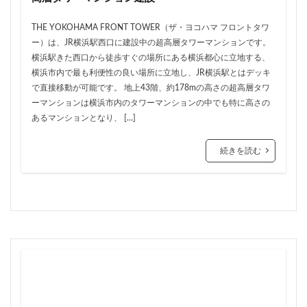
品川
品川区
品川浦
品川駅
商業施設
THE YOKOHAMA FRONT TOWER（ザ・ヨコハマ フロントタワ
噴水
四ツ谷
四ツ谷駅
国家戦略特区
ー）は、JR横浜駅西口に建設中の超高層タワーマンションです。
国立
地下鉄
埼京線
横浜駅きた西口から徒歩すぐの場所にある横浜都心に立地する、
埼玉国際先進医療センター
外環道
多摩センター
横浜市内で最も利便性の良い場所に立地し、JR横浜駅とはデッキ
で直接移動が可能です。 地上43階、約178mの高さの超高層タワ
多摩ニュータウン
多摩境
多摩都市モノレール
ーマンションは横浜市内のタワーマンションの中でも特に高さの
夢洲
大井町
大和ハウス
大学
大宮
あるマンションとなり、 […]
大宮区役所
大宮小学校
大宮駅
大山
続きを読む
大崎
大崎広小路
大崎駅
大手町
大森駅
大泉ジャンクション
大田区
大門
大阪メトロ
大阪メトロ中央線
大阪モノレール
大阪市
大阪駅
天王洲アイル
学士会館
学校
宇都宮市
宮前区
小岩
小岩駅
小川町
小川駅
小平
小平市
小田急
小田急小田原線
小田急百貨店
小金井市
尻手
岐阜駅
岡崎市
川口
川口市
川口駅