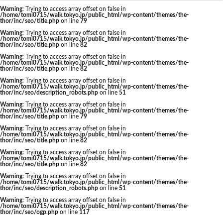
東京駅 再開発
Warning
: Trying to access array offset on false in
/home/tomi0715/walk.tokyo.jp/public_html/wp-content/themes/the-
thor/inc/seo/title.php
on line
79
Warning
: Trying to access array offset on false in
/home/tomi0715/walk.tokyo.jp/public_html/wp-content/themes/the-
thor/inc/seo/title.php
on line
82
タグ
Warning
: Trying to access array offset on false in
/home/tomi0715/walk.tokyo.jp/public_html/wp-content/themes/the-
thor/inc/seo/title.php
on line
82
AI
Air BicCamera
Apple
BRT
Warning
: Trying to access array offset on false in
/home/tomi0715/walk.tokyo.jp/public_html/wp-content/themes/the-
Bunkamura
CeeU Yokohama
COIWA PARKs
thor/inc/seo/description_robots.php
on line
51
Warning
: Trying to access array offset on false in
DeNA
ICOCA
IR
JFE
JP
/home/tomi0715/walk.tokyo.jp/public_html/wp-content/themes/the-
thor/inc/seo/title.php
on line
79
JPタワー大阪
JR
JR九州
JR南武線
Warning
: Trying to access array offset on false in
/home/tomi0715/walk.tokyo.jp/public_html/wp-content/themes/the-
JR奈良線
JR東日本
JR相模線
JR西日本
thor/inc/seo/title.php
on line
82
KABUTO ONE
KAMISEYA PARK
KK線
LRT
Warning
: Trying to access array offset on false in
/home/tomi0715/walk.tokyo.jp/public_html/wp-content/themes/the-
thor/inc/seo/title.php
on line
82
LVMH
minamoa
N700S
OHGISHIMA2050
Warning
: Trying to access array offset on false in
Park-PFI
SMC
SRT
STATION Ai
/home/tomi0715/walk.tokyo.jp/public_html/wp-content/themes/the-
thor/inc/seo/description_robots.php
on line
51
うめきた
うめきた再開発
お台場
Warning
: Trying to access array offset on false in
/home/tomi0715/walk.tokyo.jp/public_html/wp-content/themes/the-
お台場海浜公園
かわまちづくり
thor/inc/seo/ogp.php
on line
117