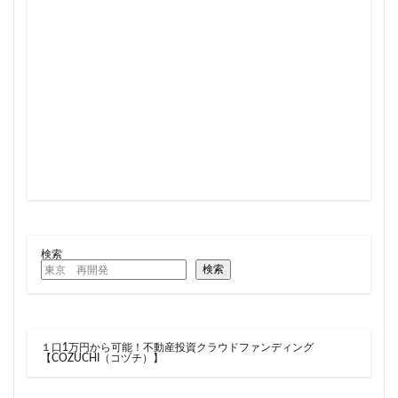
住居
信越本線
兜町
入曽駅
八丁堀
八重洲
公園
六本木
六本木ヒルズ
六本木七丁目
六町
再整備
再開発
分譲マンション
勝どき
北区
北千住
北参道
北品川
北大阪急行
北小金
北広島市
北海道新幹線
北綾瀬
北陸新幹線
区役所
医療機関
十三駅
十条
千代田区
千住大橋
千歳烏山
千種区
千葉パルコ
千葉市
千葉駅
千駄ヶ谷
千鳥町
南北線
南武線
南渡田地区
南砂町
南船橋
検索
検索
南葛SC
博多駅
厚木駅
原宿
取手駅
台東区
名古屋
名古屋城
名古屋市
名古屋市営地下鉄
名古屋駅
名古屋高速
１口1万円から可能！不動産投資クラウドファンディング
名城公園
名店
名鉄
名鉄百貨店
【COZUCHI（コヅチ）】
名鉄神宮前
名駅
向ヶ丘遊園
和光市