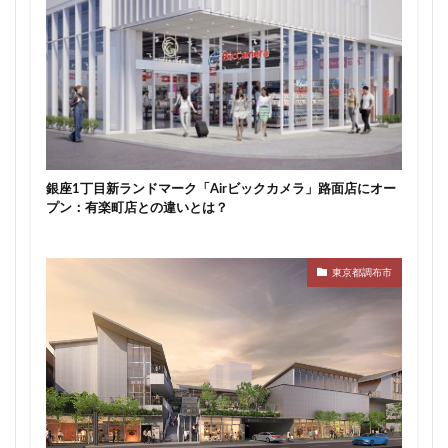
新駅
新高島
新高島平
日本サッカー協会
日本一
日本橋
日本橋兜町
日本郵政
日比谷
日比谷公園
日比谷線
早稲田
早稲田大学
明治公園
明治大学
明治神宮前
明治通り
星が丘
春日部
春日部駅
晴海
晴海線
月島
有料道路
有明
有楽町
銀座1丁目新ランドマーク「Airビックカメラ」路面店にオー
有楽町線
朝潮運河
木造
本八幡
プン：有楽町店との違いとは？
本郷三丁目
札幌駅
杉並区
東京
東京BRT
東京インター
東京オリンピック2020
東京都調布市
東京ガス
東京スカイツリー
東京ミッドタウン八重洲
東京メトロ
東京メトロ半蔵門線
東京メトロ南北線
東京メトロ日比谷線
東京メトロ有楽町線
東京メトロ東西線
東京メトロ銀座線
東京モノレール
東京ヤクルトスワローズ