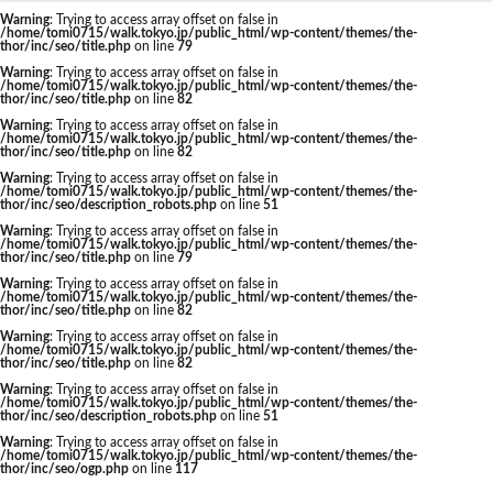
東京駅 再開発
Warning
: Trying to access array offset on false in
/home/tomi0715/walk.tokyo.jp/public_html/wp-content/themes/the-
thor/inc/seo/title.php
on line
79
Warning
: Trying to access array offset on false in
/home/tomi0715/walk.tokyo.jp/public_html/wp-content/themes/the-
thor/inc/seo/title.php
on line
82
タグ
Warning
: Trying to access array offset on false in
/home/tomi0715/walk.tokyo.jp/public_html/wp-content/themes/the-
thor/inc/seo/title.php
on line
82
AI
Air BicCamera
Apple
BRT
Warning
: Trying to access array offset on false in
/home/tomi0715/walk.tokyo.jp/public_html/wp-content/themes/the-
Bunkamura
CeeU Yokohama
COIWA PARKs
thor/inc/seo/description_robots.php
on line
51
Warning
: Trying to access array offset on false in
DeNA
ICOCA
IR
JFE
JP
/home/tomi0715/walk.tokyo.jp/public_html/wp-content/themes/the-
thor/inc/seo/title.php
on line
79
JPタワー大阪
JR
JR九州
JR南武線
Warning
: Trying to access array offset on false in
/home/tomi0715/walk.tokyo.jp/public_html/wp-content/themes/the-
JR奈良線
JR東日本
JR相模線
JR西日本
thor/inc/seo/title.php
on line
82
KABUTO ONE
KAMISEYA PARK
KK線
LRT
Warning
: Trying to access array offset on false in
/home/tomi0715/walk.tokyo.jp/public_html/wp-content/themes/the-
thor/inc/seo/title.php
on line
82
LVMH
minamoa
N700S
OHGISHIMA2050
Warning
: Trying to access array offset on false in
Park-PFI
SMC
SRT
STATION Ai
/home/tomi0715/walk.tokyo.jp/public_html/wp-content/themes/the-
thor/inc/seo/description_robots.php
on line
51
うめきた
うめきた再開発
お台場
Warning
: Trying to access array offset on false in
/home/tomi0715/walk.tokyo.jp/public_html/wp-content/themes/the-
お台場海浜公園
かわまちづくり
thor/inc/seo/ogp.php
on line
117