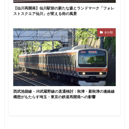
東京ワールドゲート
東京工業大学
東京消防庁
【仙川再開発】仙川駅前の新たな森とランドマーク「フォレ
ストスクエア仙川」が変える街の風景
東京駅
東京高速道路
東名
東名高速
東名高速道路
東埼玉道路
東川口
東急
東急プラザ赤坂
東急不動産
東急大井町線
未分類
東急新横浜線
東急池上線
東急田園都市線
東急百貨店
東日本銀行
東映会館
東村山駅
東武アーバンパークライン
東武スカイツリーライン
東武東上線
東武鉄道
東池袋
東海市
東海道新幹線
東海道線
東神奈川
東葉高速鉄道
東西線
東銀座
東陽町
西武池袋線・JR武蔵野線の直通検討：秋津・新秋津の連絡線
東陽町駅
松戸
松戸駅
板橋区
板橋駅
構想がもたらす埼玉・東京の鉄道再開発への影響
柏の葉キャンパス
柏市
栄
栄広場
桜新町
梅田
森ビル
横浜
横浜中央郵便局
横浜国際園芸博覧会
横浜市
横浜駅
横須賀市
橋
櫛田神社前