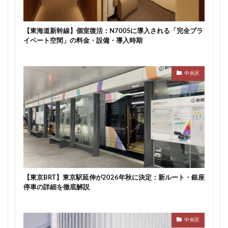
川崎市
川崎市役所
川越市
川越線
市
市川
市川市
市川駅
市役所
帝国ホテル
【東海道新幹線】個室復活：N700Sに導入される「完全プラ
帝国劇場
常磐線
常磐線快速
幕張豊砂
イベート空間」の料金・設備・導入時期
平井
平和島
広島駅
府中市
延伸
建て替え
後楽
御堂筋線
御成門
中央区
御殿場線
御茶ノ水
御茶ノ水駅
志茂
恵比寿
愛・地球博記念公園
愛宕神社
成田市
成田空港
戸越公園駅
所沢駅
扇島
改札
文京ガーデン
文京区
文化庁
新交通
新京成線
新大阪
新大阪駅
新宿
新宿グランドターミナル
新宿区
新宿駅
新宿駅西口
新小岩
新幹線
新技術センター
【東京BRT】東京駅延伸が2026年秋に決定：新ルート・銀座
停車の詳細を徹底解説
新松戸
新横浜
新横浜駅
新橋
新津田沼
新湾岸道路
新空港線
新綱島
新線
中央区
新豊洲
新路線
新金貨物線
新鎌ヶ谷駅