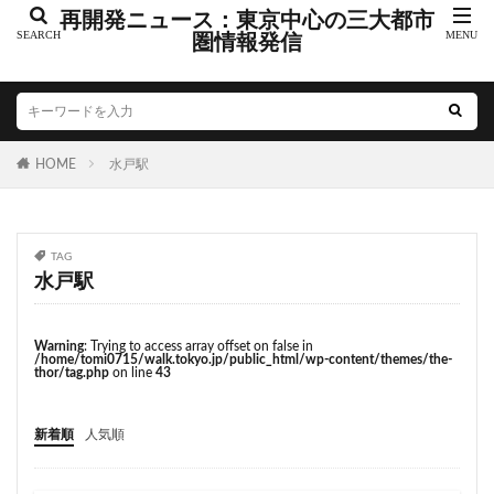
こちら葛飾区亀有公園前派出所
こち亀
さいたま市
再開発ニュース：東京中心の三大都市
さいたま新都心
圏情報発信
ささしまライブ
そごう
そごう柏
つくばエクスプレス
つくば市
ひばりヶ丘
まちづくり
みなとみらい
みなとアクルス
ゆうぽうと
ゆめが丘
HOME
水戸駅
ららぽーと豊洲
ららテラス
アクセス線
アジア大会
アニメ
アリーナ
アンダーパス
アーバンネット名古屋ネクスタビル
イオン
TAG
イオンモール
イオンモール取手
イコカ
水戸駅
イマーシブフォート東京
エクセレント ザ タワー
エスコンフィールド北海道
オフィス
オフィスビル
Warning
: Trying to access array offset on false in
/home/tomi0715/walk.tokyo.jp/public_html/wp-content/themes/the-
カジノ
ガード下
キャナルシティ博多
thor/tag.php
on line
43
キャプテン翼
キャンパス
クロス向ヶ丘遊園
新着順
人気順
グラングリーン大阪
グランスタ
グリーン車
サッカースタジアム
サブカルチャー
サーキット