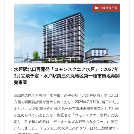
ザ 豊海タワー マリン&スカイ
シャポー新小岩
茨城県水戸市
ジブリパーク
スタジアム
スタートアップ
ステーションAi
スマートシティ
ソニーパーク
タワマン
タワーマンション
テーマパーク
トヨタ
トヨタ自動車
ニュウマン高輪
ニュー新橋ビル
ハイアット
ハラカド
バイパス
バス
バスターミナル
バリアフリー
ヒューリック
ヒルトン
ブルーライン
水戸駅北口再開発「コモンスクエア水戸」：2027年
プロ野球
ベルク
ホテル
ホテルオークラ東京
2月完成予定・水戸駅前三の丸地区第一種市街地再開
発事業
ホーム増設
ボールパーク
ポンテグランデTOKYO
マンション
ミナモア
モバイルICOCA
茨城県の県庁所在地「水戸市」の中心駅「JR水戸駅前」では北口
ヨドバシカメラ
ライブハウス
ラウンドアバウト
方面で再開発計画が進められており、2024年7月1日に着工いたし
ました。 水戸駅前三の丸地区第一種市街地再開発事業として計画
リニア
ルミネ
ロータリー
三井不動産
が進められていましたが、街区名が「コモンスクエア水戸」に決
三井住友銀行
三島駅
三河安城
三河島駅
定し、住居棟の名称は「デュオヒルズ水戸三の丸タワー」に決定
三田
三田駅
三菱UFJ銀行
三越
いたしました。 デュオヒルズ水戸三の丸タワーは地上20階建て・