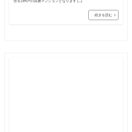
住宅184戸の高層マンションとなります […]
三軒茶屋
三郷市
上板橋
上瀬谷通信施設跡地
上野
上野動物園
上野東京ライン
上野駅
続きを読む
不動前
不動産
不動産投資
世田谷区
中央区
中央線
中央自動車道
中央道
中川
中川運河
中日ビル
中目黒
中野サンプラザ
中野区
中野区役所
中野駅
丸の内
丸の内TOEI
丸の内警察署
乃木坂
久屋大通
久屋大通公園
九条
九段下
亀有
五反田
五反田駅
井荻駅
交差点
交通
京急
京急大師線
京急川崎
京成松戸線
京成立石
京成線
京成高砂駅
京橋
京浜東北線
京王多摩川駅
京王線
京王電鉄
京葉線
京都市
京阪
今池
代々木
代々木公園
代官山
伊勢原市
伊勢原駅
伏見
住友不動産
住吉駅
住宅