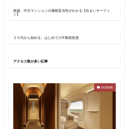
品川
品川区
品川浦
品川駅
商業施設
新築、中古マンションの価格妥当性がわかる【住まいサーフィ
噴水
四ツ谷
四ツ谷駅
国家戦略特区
ン】
国立
地下鉄
埼京線
埼玉国際先進医療センター
外環道
多摩センター
２０代から始める。はじめての不動産投資
多摩ニュータウン
多摩境
多摩都市モノレール
夢洲
大井町
大和ハウス
大学
大宮
大宮区役所
大宮小学校
大宮駅
大山
アクセス数が多い記事
大崎
大崎広小路
大崎駅
大手町
大森駅
大泉ジャンクション
大田区
大門
大阪メトロ
大阪メトロ中央線
大阪モノレール
大阪市
鉄道情報
大阪駅
天王洲アイル
学士会館
学校
宇都宮市
宮前区
小岩
小岩駅
小川町
小川駅
小平
小平市
小田急
小田急小田原線
小田急百貨店
小金井市
尻手
岐阜駅
岡崎市
川口
川口市
川口駅