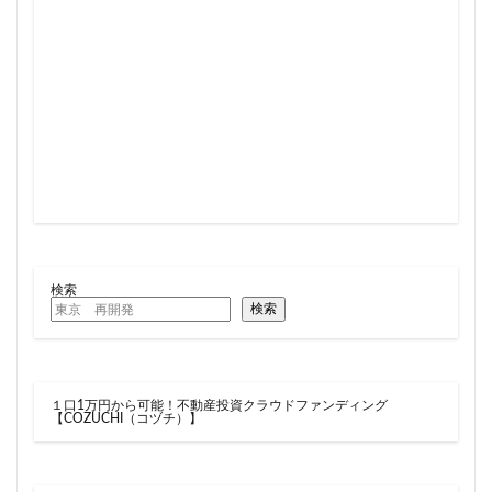
住居
信越本線
兜町
入曽駅
八丁堀
八重洲
公園
六本木
六本木ヒルズ
六本木七丁目
六町
再整備
再開発
分譲マンション
勝どき
北区
北千住
北参道
北品川
北大阪急行
北小金
北広島市
北海道新幹線
北綾瀬
北陸新幹線
区役所
医療機関
十三駅
十条
千代田区
千住大橋
千歳烏山
千種区
千葉パルコ
千葉市
千葉駅
千駄ヶ谷
千鳥町
南北線
検索
南武線
南渡田地区
南砂町
南船橋
検索
南葛SC
博多駅
厚木駅
原宿
取手駅
台東区
名古屋
名古屋城
名古屋市
１口1万円から可能！不動産投資クラウドファンディング
名古屋市営地下鉄
名古屋駅
名古屋高速
【COZUCHI（コヅチ）】
名城公園
名店
名鉄
名鉄百貨店
名鉄神宮前
名駅
向ヶ丘遊園
和光市