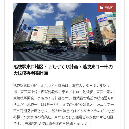
ザ 豊海タワー マリン&スカイ
シャポー新小岩
豊島区
ジブリパーク
スタジアム
スタートアップ
ステーションAi
スマートシティ
ソニーパーク
タワマン
タワーマンション
テーマパーク
トヨタ
トヨタ自動車
ニュウマン高輪
ニュー新橋ビル
ハイアット
ハラカド
バイパス
バス
バスターミナル
バリアフリー
ヒューリック
ヒルトン
ブルーライン
池袋駅東口地区・まちづくり計画：池袋東口一帯の
プロ野球
ベルク
ホテル
ホテルオークラ東京
大規模再開発計画
ホーム増設
ボールパーク
ポンテグランデTOKYO
池袋駅東口地区・まちづくり計画は、東京の大ターミナル駅：
マンション
ミナモア
モバイルICOCA
JR・東武東上線・西武池袋線・東京メトロ「池袋駅」東口一帯の
ヨドバシカメラ
ライブハウス
ラウンドアバウト
大規模再開発・まちづくり計画です。 西武百貨店前の明治通りを
挟んだ「池袋一丁目1番〜7番」までの地区を対象としたエリア一
リニア
ルミネ
ロータリー
三井不動産
帯の再開発計画となり、2023年時点ではビックカメラのビルなど
三井住友銀行
三島駅
三河安城
三河島駅
の様々な大きさの商業ビルを中心とした雑居ビルが集中する地区
三田
三田駅
三菱UFJ銀行
三越
です。 池袋駅周辺では街全体の再開発・まちづ […]