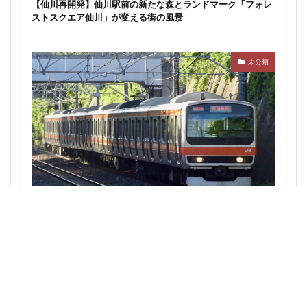
【仙川再開発】仙川駅前の新たな森とランドマーク「フォレ
東京ワールドゲート
東京工業大学
東京消防庁
ストスクエア仙川」が変える街の風景
東京駅
東京高速道路
東名
東名高速
東名高速道路
東埼玉道路
東川口
東急
未分類
東急プラザ赤坂
東急不動産
東急大井町線
東急新横浜線
東急池上線
東急田園都市線
東急百貨店
東日本銀行
東映会館
東村山駅
東武アーバンパークライン
東武スカイツリーライン
東武東上線
東武鉄道
東池袋
東海市
東海道新幹線
東海道線
東神奈川
東葉高速鉄道
東西線
東銀座
東陽町
西武池袋線・JR武蔵野線の直通検討：秋津・新秋津の連絡線
構想がもたらす埼玉・東京の鉄道再開発への影響
東陽町駅
松戸
松戸駅
板橋区
板橋駅
柏の葉キャンパス
柏市
栄
栄広場
桜新町
梅田
森ビル
横浜
横浜中央郵便局
横浜国際園芸博覧会
横浜市
横浜駅
横須賀市
橋
櫛田神社前