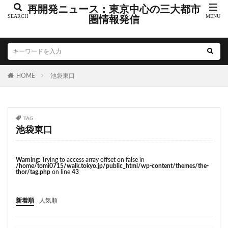
こちら葛飾区亀有公園前派出所
こち亀
さいたま市
再開発ニュース：東京中心の三大都市
さいたま新都心
圏情報発信
ささしまライブ
そごう
そごう柏
つくばエクスプレス
つくば市
ひばりヶ丘
まちづくり
みなとみらい
みなとアクルス
ゆうぽうと
ゆめが丘
HOME
池袋東口
ららぽーと豊洲
ららテラス
アクセス線
アジア大会
アニメ
アリーナ
アンダーパス
アーバンネット名古屋ネクスタビル
イオン
TAG
イオンモール
イオンモール取手
イコカ
池袋東口
イマーシブフォート東京
エクセレント ザ タワー
エスコンフィールド北海道
オフィス
オフィスビル
Warning
: Trying to access array offset on false in
/home/tomi0715/walk.tokyo.jp/public_html/wp-content/themes/the-
カジノ
ガード下
キャナルシティ博多
thor/tag.php
on line
43
キャプテン翼
キャンパス
クロス向ヶ丘遊園
新着順
人気順
グラングリーン大阪
グランスタ
グリーン車
サッカースタジアム
サブカルチャー
サーキット