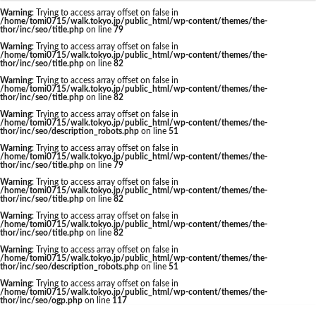
東京駅 再開発
Warning
: Trying to access array offset on false in
/home/tomi0715/walk.tokyo.jp/public_html/wp-content/themes/the-
thor/inc/seo/title.php
on line
79
Warning
: Trying to access array offset on false in
/home/tomi0715/walk.tokyo.jp/public_html/wp-content/themes/the-
thor/inc/seo/title.php
on line
82
タグ
Warning
: Trying to access array offset on false in
/home/tomi0715/walk.tokyo.jp/public_html/wp-content/themes/the-
thor/inc/seo/title.php
on line
82
AI
Air BicCamera
Apple
BRT
Warning
: Trying to access array offset on false in
/home/tomi0715/walk.tokyo.jp/public_html/wp-content/themes/the-
Bunkamura
CeeU Yokohama
COIWA PARKs
thor/inc/seo/description_robots.php
on line
51
Warning
: Trying to access array offset on false in
DeNA
ICOCA
IR
JFE
JP
/home/tomi0715/walk.tokyo.jp/public_html/wp-content/themes/the-
thor/inc/seo/title.php
on line
79
JPタワー大阪
JR
JR九州
JR南武線
Warning
: Trying to access array offset on false in
/home/tomi0715/walk.tokyo.jp/public_html/wp-content/themes/the-
JR奈良線
JR東日本
JR相模線
JR西日本
thor/inc/seo/title.php
on line
82
KABUTO ONE
KAMISEYA PARK
KK線
LRT
Warning
: Trying to access array offset on false in
/home/tomi0715/walk.tokyo.jp/public_html/wp-content/themes/the-
thor/inc/seo/title.php
on line
82
LVMH
minamoa
N700S
OHGISHIMA2050
Warning
: Trying to access array offset on false in
Park-PFI
SMC
SRT
STATION Ai
/home/tomi0715/walk.tokyo.jp/public_html/wp-content/themes/the-
thor/inc/seo/description_robots.php
on line
51
うめきた
うめきた再開発
お台場
Warning
: Trying to access array offset on false in
/home/tomi0715/walk.tokyo.jp/public_html/wp-content/themes/the-
お台場海浜公園
かわまちづくり
thor/inc/seo/ogp.php
on line
117