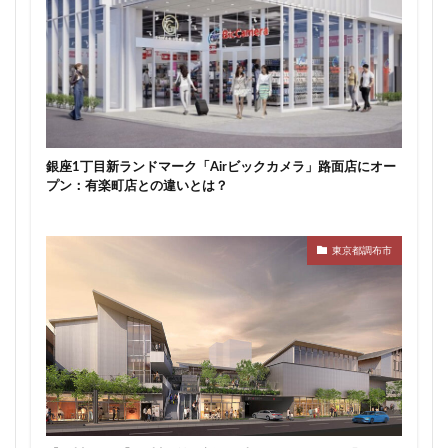
新駅
新高島
新高島平
日本サッカー協会
日本一
日本橋
日本橋兜町
日本郵政
日比谷
日比谷公園
日比谷線
早稲田
早稲田大学
明治公園
明治大学
明治神宮前
明治通り
星が丘
春日部
春日部駅
晴海
銀座1丁目新ランドマーク「Airビックカメラ」路面店にオー
晴海線
月島
有料道路
有明
有楽町
プン：有楽町店との違いとは？
有楽町線
朝潮運河
木造
本八幡
本郷三丁目
札幌駅
杉並区
東京
東京都調布市
東京BRT
東京インター
東京オリンピック2020
東京ガス
東京スカイツリー
東京ミッドタウン八重洲
東京メトロ
東京メトロ半蔵門線
東京メトロ南北線
東京メトロ日比谷線
東京メトロ有楽町線
東京メトロ東西線
東京メトロ銀座線
東京モノレール
東京ヤクルトスワローズ