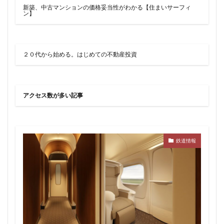
品川
品川区
品川浦
品川駅
商業施設
新築、中古マンションの価格妥当性がわかる【住まいサーフィ
ン】
噴水
四ツ谷
四ツ谷駅
国家戦略特区
国立
地下鉄
埼京線
埼玉国際先進医療センター
外環道
多摩センター
２０代から始める。はじめての不動産投資
多摩ニュータウン
多摩境
多摩都市モノレール
夢洲
大井町
大和ハウス
大学
大宮
アクセス数が多い記事
大宮区役所
大宮小学校
大宮駅
大山
大崎
大崎広小路
大崎駅
大手町
大森駅
大泉ジャンクション
大田区
大門
大阪メトロ
鉄道情報
大阪メトロ中央線
大阪モノレール
大阪市
大阪駅
天王洲アイル
学士会館
学校
宇都宮市
宮前区
小岩
小岩駅
小川町
小川駅
小平
小平市
小田急
小田急小田原線
小田急百貨店
小金井市
尻手
岐阜駅
岡崎市
川口
川口市
川口駅