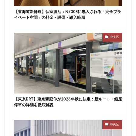
川崎市
川崎市役所
川越市
川越線
市
【東海道新幹線】個室復活：N700Sに導入される「完全プラ
市川
市川市
市川駅
市役所
帝国ホテル
イベート空間」の料金・設備・導入時期
帝国劇場
常磐線
常磐線快速
幕張豊砂
平井
平和島
広島駅
府中市
延伸
中央区
建て替え
後楽
御堂筋線
御成門
御殿場線
御茶ノ水
御茶ノ水駅
志茂
恵比寿
愛・地球博記念公園
愛宕神社
成田市
成田空港
戸越公園駅
所沢駅
扇島
改札
文京ガーデン
文京区
文化庁
新交通
新京成線
新大阪
新大阪駅
新宿
新宿グランドターミナル
新宿区
新宿駅
【東京BRT】東京駅延伸が2026年秋に決定：新ルート・銀座
新宿駅西口
新小岩
新幹線
新技術センター
停車の詳細を徹底解説
新松戸
新横浜
新横浜駅
新橋
新津田沼
新湾岸道路
新空港線
新綱島
新線
中央区
新豊洲
新路線
新金貨物線
新鎌ヶ谷駅