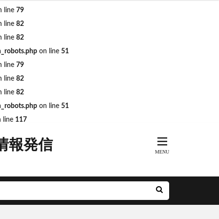
 line
79
 line
82
 line
82
n_robots.php
on line
51
ARKs
DeNA
 line
79
R奈良線
JR東日本
 line
82
MH
minamoa
 line
82
n_robots.php
on line
51
前派出所
 line
117
とアクルス
情報発信
アニメ
ル
ナルシティ博多
グリーン車