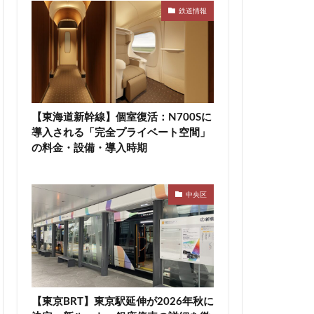
鉄道情報
高速道路
東急新横浜線
袋
東海市
町
東陽町駅
【東海道新幹線】個室復活：N700Sに
桜新町
導入される「完全プライベート空間」
駅
横須賀市
の料金・設備・導入時期
線
水戸駅
尻大橋
池袋
中央区
津田沼公園
浦安
浦安市
渋谷マルイ
災
熱田神宮
町
町おこし
【東京BRT】東京駅延伸が2026年秋に
目黒駅
相模大野