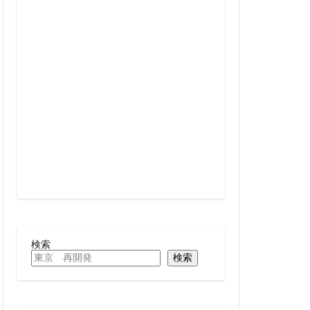
線
兜町
六町
再整備
大阪急行
北小金
十条
千駄ヶ谷
駅
厚木駅
名古屋駅
向ヶ丘遊園
四ツ谷駅
多摩センター
大学
大宮
大手町
大森駅
検索
検索
レール
大阪市
岩駅
小川町
尻手