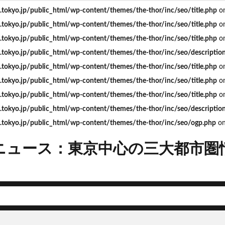
okyo.jp/public_html/wp-content/themes/the-thor/inc/seo/title.php
on
okyo.jp/public_html/wp-content/themes/the-thor/inc/seo/title.php
on
okyo.jp/public_html/wp-content/themes/the-thor/inc/seo/title.php
on
okyo.jp/public_html/wp-content/themes/the-thor/inc/seo/descriptio
mera
Apple
BRT
Bunkamura
CeeU Yokohama
COIWA P
okyo.jp/public_html/wp-content/themes/the-thor/inc/seo/title.php
on
JFE
JP
JPタワー大阪
JR
JR九州
JR南武線
J
okyo.jp/public_html/wp-content/themes/the-thor/inc/seo/title.php
on
R西日本
KABUTO ONE
KAMISEYA PARK
KK線
LRT
LV
okyo.jp/public_html/wp-content/themes/the-thor/inc/seo/title.php
on
ISHIMA2050
Park-PFI
SMC
SRT
STATION Ai
うめきた
okyo.jp/public_html/wp-content/themes/the-thor/inc/seo/descriptio
お台場
お台場海浜公園
かわまちづくり
こちら葛飾区亀有公園
tokyo.jp/public_html/wp-content/themes/the-thor/inc/seo/ogp.php
on
たま市
さいたま新都心
ささしまライブ
そごう
そごう柏
ス
つくば市
ひばりヶ丘
まちづくり
みなとみらい
みな
ニュース：東京中心の三大都市圏
ゆめが丘
ららぽーと豊洲
ららテラス
アクセス線
アジア大会
ンダーパス
アーバンネット名古屋ネクスタビル
イオン
イオンモー
イコカ
イマーシブフォート東京
エクセレント ザ タワー
ド北海道
オフィス
オフィスビル
カジノ
ガード下
キャ
キャンパス
クロス向ヶ丘遊園
グラングリーン大阪
グランスタ