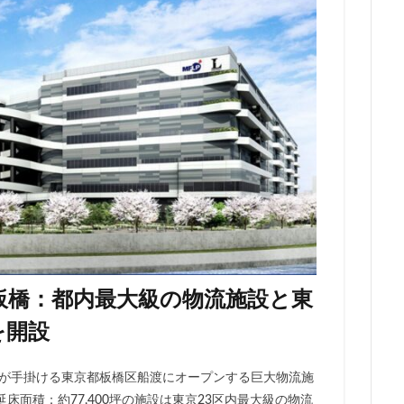
勢原駅
伏見
住友不動産
住吉駅
住宅
住居
信越本
堀
八重洲
公園
六本木
六本木ヒルズ
六本木七丁目
マンション
勝どき
北区
北千住
北参道
北品川
北
海道新幹線
北綾瀬
北陸新幹線
区役所
医療機関
十三駅
住大橋
千歳烏山
千種区
千葉パルコ
千葉市
千葉駅
線
南武線
南渡田地区
南砂町
南船橋
南葛SC
博多
台東区
名古屋
名古屋城
名古屋市
名古屋市営地下鉄
名城公園
名店
名鉄
名鉄百貨店
名鉄神宮前
名駅
品川区
品川浦
品川駅
商業施設
噴水
四ツ谷
国立
地下鉄
埼京線
埼玉国際先進医療センター
外環道
多摩境
多摩都市モノレール
夢洲
大井町
大和ハウス
T東京板橋：都内最大級の物流施設と東
大宮小学校
大宮駅
大山
大崎
大崎広小路
大崎駅
を開設
ン
大田区
大門
大阪メトロ
大阪メトロ中央線
大阪モノ
洲アイル
学士会館
学校
宇都宮市
宮前区
小岩
小
不動産が手掛ける東京都板橋区船渡にオープンする巨大物流施
小平市
小田急
小田急小田原線
小田急百貨店
小金井市
、延床面積：約77,400坪の施設は東京23区内最大級の物流