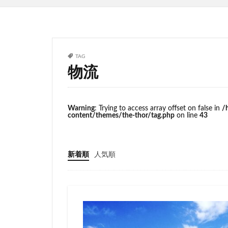
サッカースタジア
ジブリパーク
タワマン
タ
ニュー新橋ビル
TAG
物流
ヒューリック
ホーム増設
ヨドバシカメラ
Warning
: Trying to access array offset on false in
/
content/themes/the-thor/tag.php
on line
43
三井住友銀行
三軒茶屋
三
上野駅
不動
新着順
人気順
中央道
中川
中野駅
丸の
九段下
亀有
京急川崎
京
京王線
京王