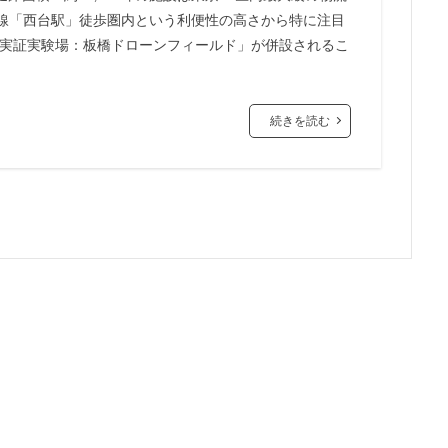
線「西台駅」徒歩圏内という利便性の高さから特に注目
市
川口
川口市
川口駅
川崎市
川崎市役所
川越市
る実証実験場：板橋ドローンフィールド」が併設されるこ
市川駅
市役所
帝国ホテル
帝国劇場
常磐線
常磐
広島駅
府中市
延伸
建て替え
後楽
御堂筋線
茶ノ水
御茶ノ水駅
志茂
恵比寿
愛・地球博記念公園
愛
続きを読む
越公園駅
所沢駅
扇島
改札
文京ガーデン
文京区
大阪
新大阪駅
新宿
新宿グランドターミナル
新宿区
新
線
新技術センター
新松戸
新横浜
新横浜駅
新橋
新空港線
新綱島
新線
新豊洲
新路線
新金貨物線
島平
日本サッカー協会
日本一
日本橋
日本橋兜町
日本
日比谷線
早稲田
早稲田大学
明治公園
明治大学
明治神
部
春日部駅
晴海
晴海線
月島
有料道路
有明
潮運河
木造
本八幡
本郷三丁目
札幌駅
杉並区
東
東京オリンピック2020
東京ガス
東京スカイツリー
東京ミッド
東京メトロ半蔵門線
東京メトロ南北線
東京メトロ日比谷線
東京メ
東京メトロ銀座線
東京モノレール
東京ヤクルトスワローズ