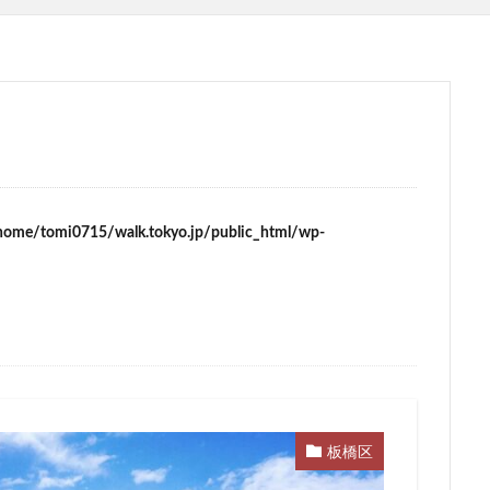
ム
サブカルチャー
サーキット
ザ 豊海タワー マリン&スカイ
スタジアム
スタートアップ
ステーションAi
スマートシティ
ワーマンション
テーマパーク
トヨタ
トヨタ自動車
ニュウマ
ハイアット
ハラカド
バイパス
バス
バスターミナル
ヒルトン
ブルーライン
プロ野球
ベルク
ホテル
ホテ
ボールパーク
ポンテグランデTOKYO
マンション
ミナモア
ライブハウス
ラウンドアバウト
リニア
ルミネ
ロータリ
home/tomi0715/walk.tokyo.jp/public_html/wp-
三島駅
三河安城
三河島駅
三田
三田駅
三菱UFJ銀行
郷市
上板橋
上瀬谷通信施設跡地
上野
上野動物園
上野
前
不動産
不動産投資
世田谷区
中央区
中央線
中
中川運河
中日ビル
中目黒
中野サンプラザ
中野区
内
丸の内TOEI
丸の内警察署
乃木坂
久屋大通
久屋大通
五反田
五反田駅
井荻駅
交差点
交通
京急
成松戸線
京成立石
京成線
京成高砂駅
京橋
京浜東北線
板橋区
電鉄
京葉線
京都市
京阪
今池
代々木
代々木公園