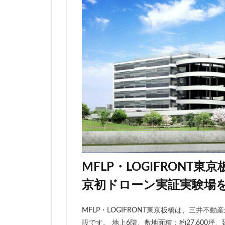
伊勢原市
伊
入曽駅
八丁
再開発
分譲
北広島市
北
千代田区
千
千鳥町
南北
原宿
取手駅
名古屋高速
和光市
品川
国家戦略特区
多摩ニュータウン
MFLP・LOGIFRON
大宮区役所
京初ドローン実証実験場
大泉ジャンクショ
大阪駅
天王
MFLP・LOGIFRONT東京板橋は、三井
小川駅
小平
設です。 地上6階、敷地面積：約27,600坪