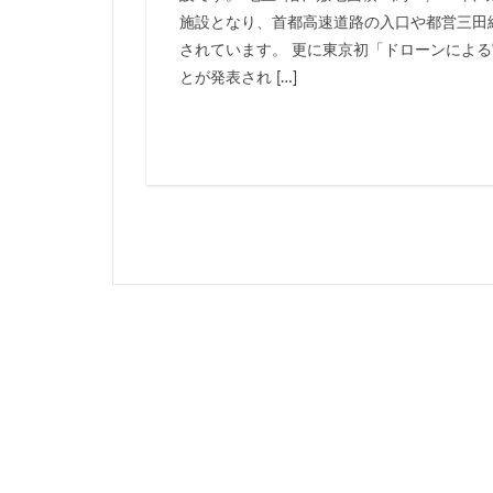
施設となり、首都高速道路の入口や都営三田
岐阜駅
岡崎
されています。 更に東京初「ドローンによ
市川
市川市
とが発表され […]
平井
平和島
御殿場線
御
成田空港
戸
新京成線
新
新小岩
新幹
新湾岸道路
新高島
新高
日比谷公園
星が丘
春日
有楽町線
朝
東京インター
東京メトロ
東京メトロ東西線