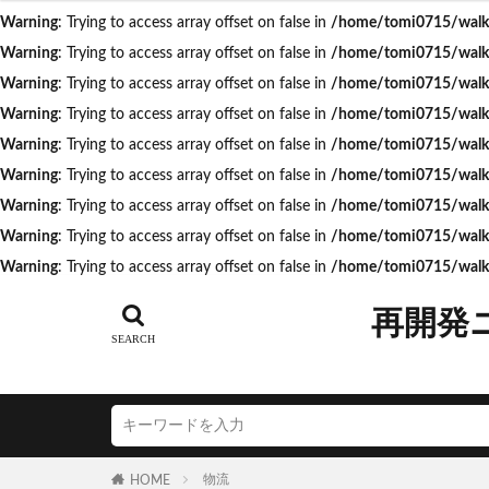
Warning
: Trying to access array offset on false in
/home/tomi0715/walk.t
Warning
: Trying to access array offset on false in
/home/tomi0715/walk.t
タグ
Warning
: Trying to access array offset on false in
/home/tomi0715/walk.t
Warning
: Trying to access array offset on false in
/home/tomi0715/walk.t
AI
Air BicCa
Warning
: Trying to access array offset on false in
/home/tomi0715/walk.t
ICOCA
IR
Warning
: Trying to access array offset on false in
/home/tomi0715/walk.t
JR相模線
J
Warning
: Trying to access array offset on false in
/home/tomi0715/walk.t
N700S
OHG
Warning
: Trying to access array offset on false in
/home/tomi0715/walk.t
うめきた再開発
Warning
: Trying to access array offset on false in
/home/tomi0715/walk.
こち亀
さい
つくばエクスプレ
再開発
ゆうぽうと
アリーナ
ア
イオンモール取手
エスコンフィール
キャプテン翼
物流
HOME