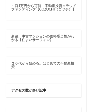
川越線
市
１口1万円から可能！不動産投資クラウド
ファンディング【COZUCHI（コヅチ）】
線快速
幕張豊砂
御成門
宕神社
成田市
文化庁
新交通
新築、中古マンションの価格妥当性がわ
かる【住まいサーフィン】
宿駅
新宿駅西口
新津田沼
新鎌ヶ谷駅
新駅
２０代から始める。はじめての不動産投
郵政
日比谷
資
宮前
明治通り
有楽町
京
東京BRT
アクセス数が多い記事
タウン八重洲
トロ有楽町線
東京ワールドゲート