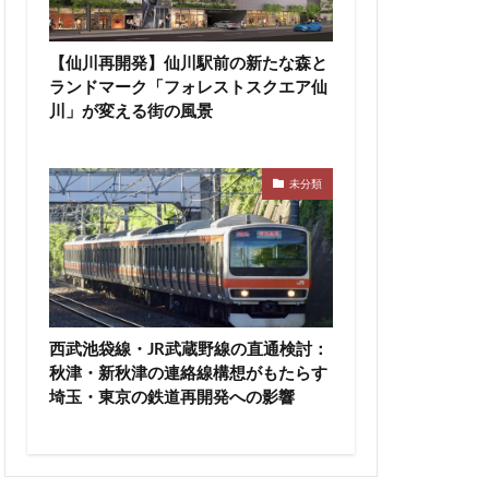
高尾山
高級ホテル
【仙川再開発】仙川駅前の新たな森と
ランドマーク「フォレストスクエア仙
輪ゲートウェイ
川」が変える街の風景
沼
麹町
未分類
西武池袋線・JR武蔵野線の直通検討：
秋津・新秋津の連絡線構想がもたらす
埼玉・東京の鉄道再開発への影響