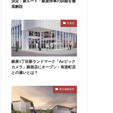
決定：新ルート・銀座停車の詳細を徹
底解説
神宮前
神宮外苑
積水ハウス
等々力
築地
中央区
田エアポートライン
市
船橋駅
蔵前
蕨
区
表参道
西武拝島線
銀座1丁目新ランドマーク「Airビック
カメラ」路面店にオープン：有楽町店
布
調布市
との違いとは？
豊洲駅
豊海
辻堂駅
追浜
都市開発
東京都調布市
関内
関内駅
青森駅
駅ナカ