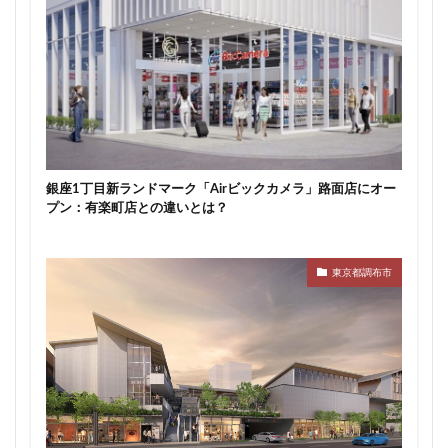
新駅
新高島
新高島平
日本サッカー協会
日本一
日本橋
日本橋兜町
日本郵政
日比谷
日比谷公園
日比谷線
早稲田
早稲田大学
明治公園
明治大学
明治神宮前
明治通り
星が丘
春日部
春日部駅
晴海
晴海線
月島
有料道路
有明
有楽町
銀座1丁目新ランドマーク「Airビックカメラ」路面店にオー
有楽町線
朝潮運河
木造
本八幡
プン：有楽町店との違いとは？
本郷三丁目
札幌駅
杉並区
東京
東京BRT
東京インター
東京オリンピック2020
東京都調布市
東京ガス
東京スカイツリー
東京ミッドタウン八重洲
東京メトロ
東京メトロ半蔵門線
東京メトロ南北線
東京メトロ日比谷線
東京メトロ有楽町線
東京メトロ東西線
東京メトロ銀座線
東京モノレール
東京ヤクルトスワローズ