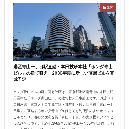
ザ 豊海タワー マリン&スカイ
シャポー新小岩
港区
ジブリパーク
スタジアム
スタートアップ
ステーションAi
スマートシティ
ソニーパーク
タワマン
タワーマンション
テーマパーク
トヨタ
トヨタ自動車
ニュウマン高輪
ニュー新橋ビル
ハイアット
ハラカド
バイパス
バス
バスターミナル
バリアフリー
ヒューリック
ヒルトン
ブルーライン
港区青山一丁目駅直結・本田技研本社「ホンダ青山
プロ野球
ベルク
ホテル
ホテルオークラ東京
ビル」の建て替え：2030年度に新しい高層ビルを完
成予定
ホーム増設
ボールパーク
ポンテグランデTOKYO
マンション
ミナモア
モバイルICOCA
ホンダ青山ビルの建て替え計画は、東京都港区南青山の本田技研
ヨドバシカメラ
ライブハウス
ラウンドアバウト
工業本社「ホンダ青山ビル」の建て替え工事計画です。 東京メト
ロ銀座線・東京メトロ半蔵門線・都営地下鉄大江戸線「青山一丁
リニア
ルミネ
ロータリー
三井不動産
目駅」に直結するホンダ青山ビルはとても利便性のよいオフィス
三井住友銀行
三島駅
三河安城
三河島駅
ビルとなり、都心の便利な街「青山一丁目」の大規模オフィスビ
三田
三田駅
三菱UFJ銀行
三越
ルのひとつです。 しかし1985年8月の竣工から38年が経過し、設