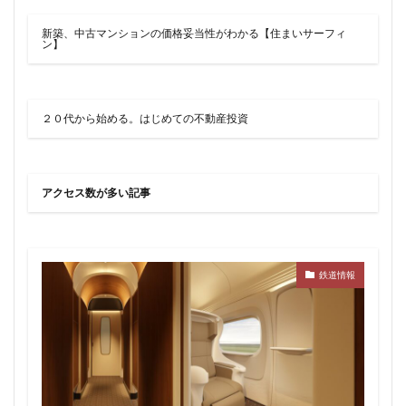
品川
品川区
品川浦
品川駅
商業施設
新築、中古マンションの価格妥当性がわかる【住まいサーフィ
噴水
四ツ谷
四ツ谷駅
国家戦略特区
ン】
国立
地下鉄
埼京線
埼玉国際先進医療センター
外環道
多摩センター
２０代から始める。はじめての不動産投資
多摩ニュータウン
多摩境
多摩都市モノレール
夢洲
大井町
大和ハウス
大学
大宮
大宮区役所
大宮小学校
大宮駅
大山
アクセス数が多い記事
大崎
大崎広小路
大崎駅
大手町
大森駅
大泉ジャンクション
大田区
大門
大阪メトロ
大阪メトロ中央線
大阪モノレール
大阪市
鉄道情報
大阪駅
天王洲アイル
学士会館
学校
宇都宮市
宮前区
小岩
小岩駅
小川町
小川駅
小平
小平市
小田急
小田急小田原線
小田急百貨店
小金井市
尻手
岐阜駅
岡崎市
川口
川口市
川口駅