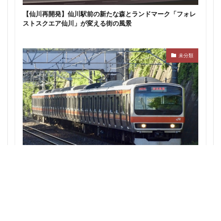
東京ワールドゲート
東京工業大学
東京消防庁
【仙川再開発】仙川駅前の新たな森とランドマーク「フォレ
ストスクエア仙川」が変える街の風景
東京駅
東京高速道路
東名
東名高速
東名高速道路
東埼玉道路
東川口
東急
東急プラザ赤坂
東急不動産
東急大井町線
未分類
東急新横浜線
東急池上線
東急田園都市線
東急百貨店
東日本銀行
東映会館
東村山駅
東武アーバンパークライン
東武スカイツリーライン
東武東上線
東武鉄道
東池袋
東海市
東海道新幹線
東海道線
東神奈川
東葉高速鉄道
東西線
東銀座
東陽町
西武池袋線・JR武蔵野線の直通検討：秋津・新秋津の連絡線
東陽町駅
松戸
松戸駅
板橋区
板橋駅
構想がもたらす埼玉・東京の鉄道再開発への影響
柏の葉キャンパス
柏市
栄
栄広場
桜新町
梅田
森ビル
横浜
横浜中央郵便局
横浜国際園芸博覧会
横浜市
横浜駅
横須賀市
橋
櫛田神社前