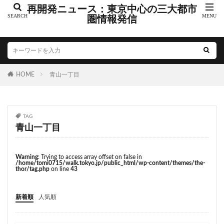
こちら葛飾区亀有公園前派出所
こち亀
さいたま市
再開発ニュース：東京中心の三大都市
さいたま新都心
圏情報発信
ささしまライブ
そごう
そごう柏
つくばエクスプレス
つくば市
ひばりヶ丘
まちづくり
みなとみらい
みなとアクルス
ゆうぽうと
ゆめが丘
HOME
青山一丁目
ららぽーと豊洲
ららテラス
アクセス線
アジア大会
アニメ
アリーナ
アンダーパス
アーバンネット名古屋ネクスタビル
イオン
TAG
イオンモール
イオンモール取手
イコカ
青山一丁目
イマーシブフォート東京
エクセレント ザ タワー
エスコンフィールド北海道
オフィス
オフィスビル
Warning
: Trying to access array offset on false in
/home/tomi0715/walk.tokyo.jp/public_html/wp-content/themes/the-
カジノ
ガード下
キャナルシティ博多
thor/tag.php
on line
43
キャプテン翼
キャンパス
クロス向ヶ丘遊園
新着順
人気順
グラングリーン大阪
グランスタ
グリーン車
サッカースタジアム
サブカルチャー
サーキット