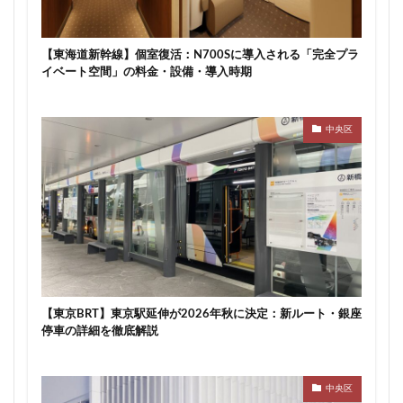
川崎市
川崎市役所
川越市
川越線
市
市川
市川市
市川駅
市役所
帝国ホテル
【東海道新幹線】個室復活：N700Sに導入される「完全プラ
帝国劇場
常磐線
常磐線快速
幕張豊砂
イベート空間」の料金・設備・導入時期
平井
平和島
広島駅
府中市
延伸
建て替え
後楽
御堂筋線
御成門
中央区
御殿場線
御茶ノ水
御茶ノ水駅
志茂
恵比寿
愛・地球博記念公園
愛宕神社
成田市
成田空港
戸越公園駅
所沢駅
扇島
改札
文京ガーデン
文京区
文化庁
新交通
新京成線
新大阪
新大阪駅
新宿
新宿グランドターミナル
新宿区
新宿駅
新宿駅西口
新小岩
新幹線
新技術センター
【東京BRT】東京駅延伸が2026年秋に決定：新ルート・銀座
停車の詳細を徹底解説
新松戸
新横浜
新横浜駅
新橋
新津田沼
新湾岸道路
新空港線
新綱島
新線
中央区
新豊洲
新路線
新金貨物線
新鎌ヶ谷駅