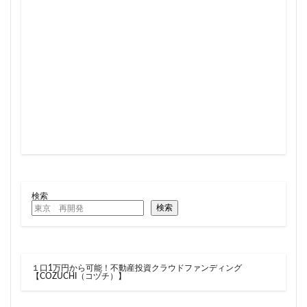
住居
信越本線
兜町
入曽駅
八丁堀
八重洲
公園
六本木
六本木ヒルズ
六本木七丁目
六町
再整備
再開発
分譲マンション
勝どき
北区
北千住
北参道
北品川
北大阪急行
北小金
北広島市
北海道新幹線
北綾瀬
北陸新幹線
区役所
医療機関
十三駅
十条
千代田区
千住大橋
千歳烏山
千種区
千葉パルコ
千葉市
千葉駅
千駄ヶ谷
千鳥町
南北線
南武線
南渡田地区
南砂町
南船橋
検索
検索
南葛SC
博多駅
厚木駅
原宿
取手駅
台東区
名古屋
名古屋城
名古屋市
名古屋市営地下鉄
名古屋駅
名古屋高速
１口1万円から可能！不動産投資クラウドファンディング
名城公園
名店
名鉄
名鉄百貨店
【COZUCHI（コヅチ）】
名鉄神宮前
名駅
向ヶ丘遊園
和光市