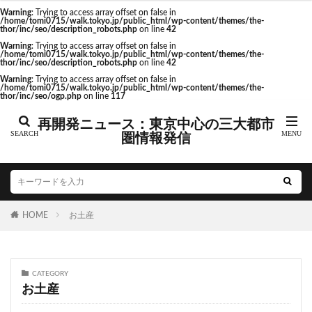
東京駅 再開発
Warning
: Trying to access array offset on false in
/home/tomi0715/walk.tokyo.jp/public_html/wp-content/themes/the-
thor/inc/seo/description_robots.php
on line
42
Warning
: Trying to access array offset on false in
/home/tomi0715/walk.tokyo.jp/public_html/wp-content/themes/the-
thor/inc/seo/description_robots.php
on line
42
タグ
Warning
: Trying to access array offset on false in
/home/tomi0715/walk.tokyo.jp/public_html/wp-content/themes/the-
thor/inc/seo/ogp.php
on line
117
AI
Air BicCamera
Apple
BRT
再開発ニュース：東京中心の三大都市
Bunkamura
CeeU Yokohama
COIWA PARKs
圏情報発信
DeNA
ICOCA
IR
JFE
JP
JPタワー大阪
JR
JR九州
JR南武線
JR奈良線
JR東日本
JR相模線
JR西日本
KABUTO ONE
KAMISEYA PARK
KK線
LRT
HOME
お土産
LVMH
minamoa
N700S
OHGISHIMA2050
Park-PFI
SMC
SRT
STATION Ai
うめきた
うめきた再開発
お台場
CATEGORY
お土産
お台場海浜公園
かわまちづくり