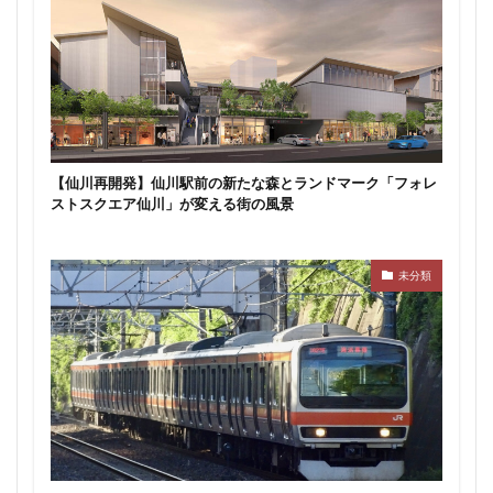
新駅
新高島
新高島平
日本サッカー協会
日本一
日本橋
日本橋兜町
日本郵政
日比谷
日比谷公園
日比谷線
早稲田
早稲田大学
明治公園
明治大学
明治神宮前
明治通り
星が丘
春日部
春日部駅
晴海
晴海線
月島
有料道路
有明
有楽町
【仙川再開発】仙川駅前の新たな森とランドマーク「フォレ
ストスクエア仙川」が変える街の風景
有楽町線
朝潮運河
木造
本八幡
本郷三丁目
札幌駅
杉並区
東京
未分類
東京BRT
東京インター
東京オリンピック2020
東京ガス
東京スカイツリー
東京ミッドタウン八重洲
東京メトロ
東京メトロ半蔵門線
東京メトロ南北線
東京メトロ日比谷線
東京メトロ有楽町線
東京メトロ東西線
東京メトロ銀座線
東京モノレール
東京ヤクルトスワローズ