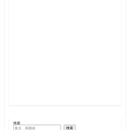
三軒茶屋
三郷市
上板橋
上瀬谷通信施設跡地
上野
上野動物園
上野東京ライン
上野駅
不動前
不動産
不動産投資
世田谷区
中央区
中央線
中央自動車道
中央道
中川
中川運河
中日ビル
中目黒
中野サンプラザ
中野区
中野区役所
中野駅
丸の内
丸の内TOEI
丸の内警察署
乃木坂
久屋大通
久屋大通公園
九条
九段下
亀有
五反田
五反田駅
井荻駅
交差点
交通
京急
京急大師線
京急川崎
京成松戸線
京成立石
京成線
京成高砂駅
京橋
京浜東北線
京王多摩川駅
京王線
京王電鉄
京葉線
京都市
京阪
今池
代々木
代々木公園
代官山
伊勢原市
検索
伊勢原駅
伏見
住友不動産
住吉駅
住宅
検索