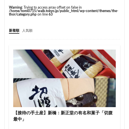
こちら葛飾区亀有公園前派出所
こち亀
さいたま市
Warning
: Trying to access array offset on false in
さいたま新都心
ささしまライブ
そごう
/home/tomi0715/walk.tokyo.jp/public_html/wp-content/themes/the-
thor/category.php
on line
63
そごう柏
つくばエクスプレス
つくば市
ひばりヶ丘
まちづくり
みなとみらい
新着順
人気順
みなとアクルス
ゆうぽうと
ゆめが丘
ららぽーと豊洲
ららテラス
アクセス線
アジア大会
アニメ
アリーナ
アンダーパス
アーバンネット名古屋ネクスタビル
イオン
イオンモール
イオンモール取手
イコカ
イマーシブフォート東京
エクセレント ザ タワー
エスコンフィールド北海道
オフィス
オフィスビル
カジノ
ガード下
キャナルシティ博多
キャプテン翼
キャンパス
クロス向ヶ丘遊園
【接待の手土産】新橋：新正堂の有名和菓子「切腹
グラングリーン大阪
グランスタ
グリーン車
最中」
サッカースタジアム
サブカルチャー
サーキット