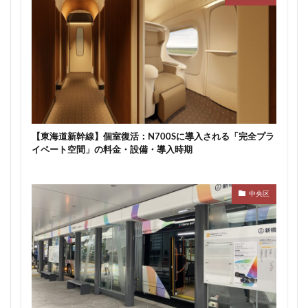
品川
品川区
品川浦
品川駅
商業施設
噴水
四ツ谷
四ツ谷駅
国家戦略特区
国立
地下鉄
埼京線
埼玉国際先進医療センター
外環道
多摩センター
多摩ニュータウン
多摩境
多摩都市モノレール
夢洲
大井町
大和ハウス
大学
大宮
大宮区役所
大宮小学校
大宮駅
大山
【東海道新幹線】個室復活：N700Sに導入される「完全プラ
イベート空間」の料金・設備・導入時期
大崎
大崎広小路
大崎駅
大手町
大森駅
大泉ジャンクション
大田区
大門
大阪メトロ
大阪メトロ中央線
大阪モノレール
大阪市
中央区
大阪駅
天王洲アイル
学士会館
学校
宇都宮市
宮前区
小岩
小岩駅
小川町
小川駅
小平
小平市
小田急
小田急小田原線
小田急百貨店
小金井市
尻手
岐阜駅
岡崎市
川口
川口市
川口駅