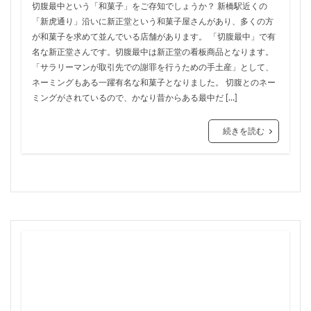
ザ 豊海タワー マリン&スカイ
シャポー新小岩
切腹最中という「和菓子」をご存知でしょうか？ 新橋駅近くの
「新虎通り」沿いに新正堂という和菓子屋さんがあり、多くの方
ジブリパーク
スタジアム
スタートアップ
が和菓子を求めて並んでいる店舗があります。 「切腹最中」で有
ステーションAi
スマートシティ
ソニーパーク
名な新正堂さんです。切腹最中は新正堂の看板商品となります。
タワマン
タワーマンション
テーマパーク
「サラリーマンが取引先での謝罪を行うための手土産」として、
ネーミングもある一躍有名な和菓子となりました。 切腹とのネー
トヨタ
トヨタ自動車
ニュウマン高輪
ミングがされているので、かなり昔からある最中だ […]
ニュー新橋ビル
ハイアット
ハラカド
バイパス
バス
バスターミナル
バリアフリー
続きを読む
ヒューリック
ヒルトン
ブルーライン
プロ野球
ベルク
ホテル
ホテルオークラ東京
ホーム増設
ボールパーク
ポンテグランデTOKYO
マンション
ミナモア
モバイルICOCA
ヨドバシカメラ
ライブハウス
ラウンドアバウト
リニア
ルミネ
ロータリー
三井不動産
三井住友銀行
三島駅
三河安城
三河島駅
三田
三田駅
三菱UFJ銀行
三越