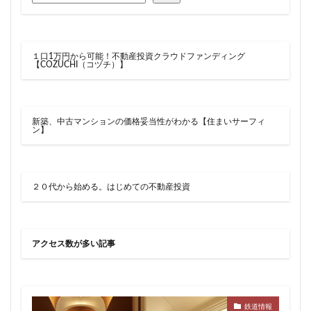
住居
信越本線
兜町
入曽駅
八丁堀
八重洲
公園
六本木
六本木ヒルズ
六本木七丁目
六町
再整備
再開発
１口1万円から可能！不動産投資クラウドファンディング
【COZUCHI（コヅチ）】
分譲マンション
勝どき
北区
北千住
北参道
北品川
北大阪急行
北小金
北広島市
北海道新幹線
北綾瀬
北陸新幹線
新築、中古マンションの価格妥当性がわかる【住まいサーフィ
ン】
区役所
医療機関
十三駅
十条
千代田区
千住大橋
千歳烏山
千種区
千葉パルコ
千葉市
千葉駅
千駄ヶ谷
千鳥町
南北線
２０代から始める。はじめての不動産投資
南武線
南渡田地区
南砂町
南船橋
南葛SC
博多駅
厚木駅
原宿
取手駅
台東区
名古屋
名古屋城
名古屋市
アクセス数が多い記事
名古屋市営地下鉄
名古屋駅
名古屋高速
名城公園
名店
名鉄
名鉄百貨店
名鉄神宮前
名駅
向ヶ丘遊園
和光市
鉄道情報