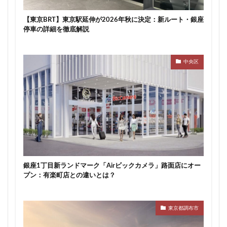
川崎市
川崎市役所
川越市
川越線
市
【東京BRT】東京駅延伸が2026年秋に決定：新ルート・銀座
市川
市川市
市川駅
市役所
帝国ホテル
停車の詳細を徹底解説
帝国劇場
常磐線
常磐線快速
幕張豊砂
平井
平和島
広島駅
府中市
延伸
中央区
建て替え
後楽
御堂筋線
御成門
御殿場線
御茶ノ水
御茶ノ水駅
志茂
恵比寿
愛・地球博記念公園
愛宕神社
成田市
成田空港
戸越公園駅
所沢駅
扇島
改札
文京ガーデン
文京区
文化庁
新交通
新京成線
新大阪
新大阪駅
新宿
新宿グランドターミナル
新宿区
新宿駅
銀座1丁目新ランドマーク「Airビックカメラ」路面店にオー
新宿駅西口
新小岩
新幹線
新技術センター
プン：有楽町店との違いとは？
新松戸
新横浜
新横浜駅
新橋
新津田沼
新湾岸道路
新空港線
新綱島
新線
東京都調布市
新豊洲
新路線
新金貨物線
新鎌ヶ谷駅