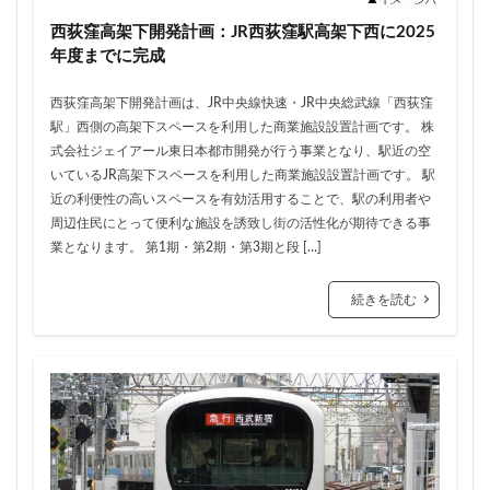
三軒茶屋
三郷市
上板橋
上瀬谷通信施設跡地
西荻窪高架下開発計画：JR西荻窪駅高架下西に2025
上野
上野動物園
上野東京ライン
上野駅
年度までに完成
不動前
不動産
不動産投資
世田谷区
西荻窪高架下開発計画は、JR中央線快速・JR中央総武線「西荻窪
中央区
中央線
中央自動車道
中央道
駅」西側の高架下スペースを利用した商業施設設置計画です。 株
中川
中川運河
中日ビル
中目黒
式会社ジェイアール東日本都市開発が行う事業となり、駅近の空
中野サンプラザ
中野区
中野区役所
中野駅
いているJR高架下スペースを利用した商業施設設置計画です。 駅
近の利便性の高いスペースを有効活用することで、駅の利用者や
丸の内
丸の内TOEI
丸の内警察署
乃木坂
周辺住民にとって便利な施設を誘致し街の活性化が期待できる事
久屋大通
久屋大通公園
九条
九段下
業となります。 第1期・第2期・第3期と段 […]
亀有
五反田
五反田駅
井荻駅
交差点
続きを読む
交通
京急
京急大師線
京急川崎
京成松戸線
京成立石
京成線
京成高砂駅
京橋
京浜東北線
京王多摩川駅
京王線
京王電鉄
京葉線
京都市
京阪
今池
代々木
代々木公園
代官山
伊勢原市
伊勢原駅
伏見
住友不動産
住吉駅
住宅