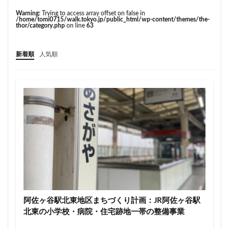
こちら葛飾区亀有公園前派出所
こち亀
さいたま市
Warning
: Trying to access array offset on false in
さいたま新都心
ささしまライブ
そごう
/home/tomi0715/walk.tokyo.jp/public_html/wp-content/themes/the-
thor/category.php
on line
63
そごう柏
つくばエクスプレス
つくば市
ひばりヶ丘
まちづくり
みなとみらい
新着順
人気順
みなとアクルス
ゆうぽうと
ゆめが丘
ららぽーと豊洲
ららテラス
アクセス線
アジア大会
アニメ
アリーナ
アンダーパス
アーバンネット名古屋ネクスタビル
イオン
イオンモール
イオンモール取手
イコカ
イマーシブフォート東京
エクセレント ザ タワー
エスコンフィールド北海道
オフィス
オフィスビル
カジノ
ガード下
キャナルシティ博多
キャプテン翼
キャンパス
クロス向ヶ丘遊園
阿佐ヶ谷駅北東地区まちづくり計画：JR阿佐ヶ谷駅
グラングリーン大阪
グランスタ
グリーン車
北東の小学校・病院・住宅跡地一帯の整備事業
サッカースタジアム
サブカルチャー
サーキット