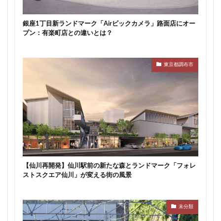
武蔵小山
武蔵小杉
武蔵小杉駅
武蔵小金井駅
銀座1丁目新ランドマーク「Airビックカメラ」路面店にオー
武蔵野線
水戸駅
水族館
永田町
汐留
プン：有楽町店との違いとは？
江戸川区
江戸川区役所
江東区
池下駅
池尻大橋
池袋
池袋東口
池袋駅
沖縄県
東京都調布市
沼津駅
泉岳寺
津田沼
津田沼パルコ
津田沼公園
流山市
浅草
浅草橋
浜松市
浜松町
浦和
浦和美園
浦和駅
浦安
浦安市
海の森公園
海浜幕張
海老名市
海老名駅
渋谷
渋谷スクランブルスクエア
渋谷マルイ
渋谷区
渋谷駅
温泉旅館
港区
港南
湘南新宿ライン
瀬谷区
火災
【仙川再開発】仙川駅前の新たな森とランドマーク「フォレ
熱田神宮
物流
王子
球場
ストスクエア仙川」が変える街の風景
瑞穂陸上競技場
環状2号線
環状4号線
生田
田町
町おこし
町田
番町
病院
未分類
登戸
白金
白金高輪
白金高輪駅
目黒区