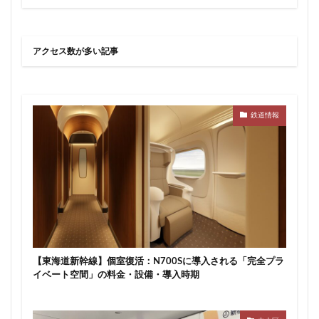
新駅
新高島
新高島平
日本サッカー協会
日本一
日本橋
日本橋兜町
日本郵政
アクセス数が多い記事
日比谷
日比谷公園
日比谷線
早稲田
早稲田大学
明治公園
明治大学
明治神宮前
明治通り
星が丘
春日部
春日部駅
晴海
鉄道情報
晴海線
月島
有料道路
有明
有楽町
有楽町線
朝潮運河
木造
本八幡
本郷三丁目
札幌駅
杉並区
東京
東京BRT
東京インター
東京オリンピック2020
東京ガス
東京スカイツリー
東京ミッドタウン八重洲
東京メトロ
東京メトロ半蔵門線
東京メトロ南北線
【東海道新幹線】個室復活：N700Sに導入される「完全プラ
東京メトロ日比谷線
東京メトロ有楽町線
イベート空間」の料金・設備・導入時期
東京メトロ東西線
東京メトロ銀座線
東京モノレール
東京ヤクルトスワローズ