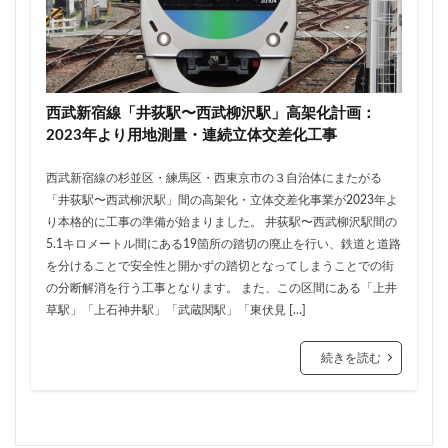
住居
信越本線
兜町
入曽駅
八丁堀
八重洲
公園
六本木
六本木ヒルズ
六本木七丁目
六町
再整備
再開発
分譲マンション
勝どき
北区
北千住
西武新宿線「井荻駅〜西武柳沢駅」高架化計画：
北参道
北品川
北大阪急行
北小金
2023年より用地測量・連続立体交差化工事
北広島市
北海道新幹線
北綾瀬
北陸新幹線
西武新宿線の杉並区・練馬区・西東京市の３自治体にまたがる
区役所
医療機関
十三駅
十条
千代田区
「井荻駅〜西武柳沢駅」間の高架化・立体交差化事業が2023年よ
千住大橋
千歳烏山
千種区
千葉パルコ
り本格的に工事の準備が始まりました。 井荻駅〜西武柳沢駅間の
5.1キロメートル間にある19箇所の踏切の廃止を行い、鉄道と道路
千葉市
千葉駅
千駄ヶ谷
千鳥町
南北線
を分けることで安全性と開かずの踏切となってしまうことでの街
南武線
南渡田地区
南砂町
南船橋
の分断解消を行う工事となります。 また、この区間にある「上井
草駅」「上石神井駅」「武蔵関駅」「東伏見 […]
南葛SC
博多駅
厚木駅
原宿
取手駅
台東区
名古屋
名古屋城
名古屋市
続きを読む
名古屋市営地下鉄
名古屋駅
名古屋高速
名城公園
名店
名鉄
名鉄百貨店
名鉄神宮前
名駅
向ヶ丘遊園
和光市