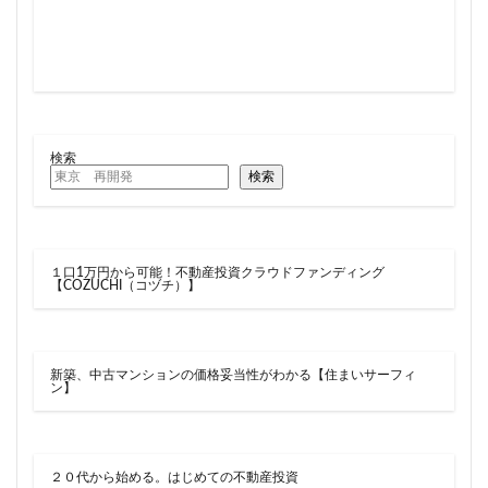
川崎市
川崎市役所
川越市
川越線
市
市川
市川市
市川駅
市役所
帝国ホテル
帝国劇場
常磐線
常磐線快速
幕張豊砂
平井
平和島
広島駅
府中市
延伸
建て替え
後楽
御堂筋線
御成門
検索
検索
御殿場線
御茶ノ水
御茶ノ水駅
志茂
恵比寿
愛・地球博記念公園
愛宕神社
成田市
成田空港
戸越公園駅
所沢駅
扇島
改札
１口1万円から可能！不動産投資クラウドファンディング
文京ガーデン
文京区
文化庁
新交通
【COZUCHI（コヅチ）】
新京成線
新大阪
新大阪駅
新宿
新宿グランドターミナル
新宿区
新宿駅
新築、中古マンションの価格妥当性がわかる【住まいサーフィ
新宿駅西口
新小岩
新幹線
新技術センター
ン】
新松戸
新横浜
新横浜駅
新橋
新津田沼
新湾岸道路
新空港線
新綱島
新線
新豊洲
新路線
新金貨物線
新鎌ヶ谷駅
２０代から始める。はじめての不動産投資