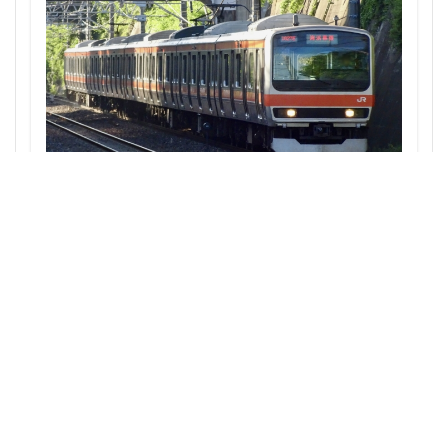
目黒駅
相模大野
相鉄
真央リンク
矢川駅
知立駅
石神井公園
研究学園
神保町
神宮前
神宮外苑
神田
神谷町
福岡市営地下鉄
福岡市営地下鉄七隈線
秋葉原
稲城市
積水ハウス
立体交差
立体交差化
立川市
竹ノ塚
竹芝
第２六本木ヒルズ
西武池袋線・JR武蔵野線の直通検討：秋津・新秋津の連絡線
構想がもたらす埼玉・東京の鉄道再開発への影響
笹塚
等々力
築地
築地市場
綾瀬
総武線
練馬区
美術館
羽田イノベーションシティ
羽田エアポートライン
羽田空港
習志野市
習志野市役所
臨海副都心
自由が丘
船堀駅
船橋市
船橋駅
芝公園
芝浦
茅場町
荒川区
葛西
葛西臨海公園
葛飾区
蒲田
蔵前
蕨
藤沢
藤沢市
虎の門病院
虎ノ門
虎ノ門ヒルズ
行徳
行政
行政区
表参道
西九州新幹線