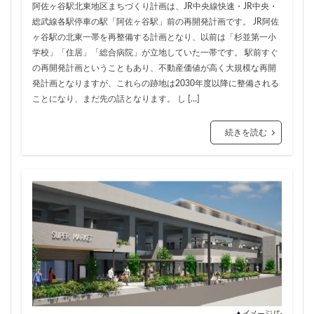
ザ 豊海タワー マリン&スカイ
シャポー新小岩
阿佐ヶ谷駅北東地区まちづくり計画は、JR中央線快速・JR中央・
総武線各駅停車の駅「阿佐ヶ谷駅」前の再開発計画です。 JR阿佐
ジブリパーク
スタジアム
スタートアップ
ヶ谷駅の北東一帯を再整備する計画となり、以前は「杉並第一小
ステーションAi
スマートシティ
ソニーパーク
学校」「住居」「総合病院」が立地していた一帯です。 駅前すぐ
タワマン
タワーマンション
テーマパーク
の再開発計画ということもあり、不動産価値が高く大規模な再開
発計画となりますが、これらの跡地は2030年度以降に整備される
トヨタ
トヨタ自動車
ニュウマン高輪
ことになり、まだ先の話となります。 し […]
ニュー新橋ビル
ハイアット
ハラカド
バイパス
バス
バスターミナル
バリアフリー
続きを読む
ヒューリック
ヒルトン
ブルーライン
プロ野球
ベルク
ホテル
ホテルオークラ東京
ホーム増設
ボールパーク
ポンテグランデTOKYO
マンション
ミナモア
モバイルICOCA
ヨドバシカメラ
ライブハウス
ラウンドアバウト
リニア
ルミネ
ロータリー
三井不動産
三井住友銀行
三島駅
三河安城
三河島駅
三田
三田駅
三菱UFJ銀行
三越