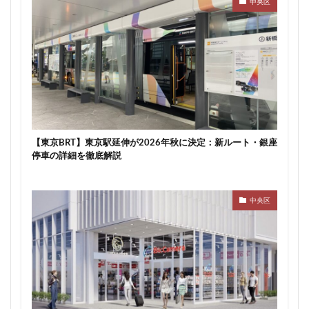
中央区
東京ワールドゲート
東京工業大学
東京消防庁
東京駅
東京高速道路
東名
東名高速
東名高速道路
東埼玉道路
東川口
東急
東急プラザ赤坂
東急不動産
東急大井町線
東急新横浜線
東急池上線
東急田園都市線
東急百貨店
東日本銀行
東映会館
東村山駅
東武アーバンパークライン
東武スカイツリーライン
【東京BRT】東京駅延伸が2026年秋に決定：新ルート・銀座
停車の詳細を徹底解説
東武東上線
東武鉄道
東池袋
東海市
東海道新幹線
東海道線
東神奈川
東葉高速鉄道
東西線
東銀座
東陽町
中央区
東陽町駅
松戸
松戸駅
板橋区
板橋駅
柏の葉キャンパス
柏市
栄
栄広場
桜新町
梅田
森ビル
横浜
横浜中央郵便局
横浜国際園芸博覧会
横浜市
横浜駅
横須賀市
橋
櫛田神社前