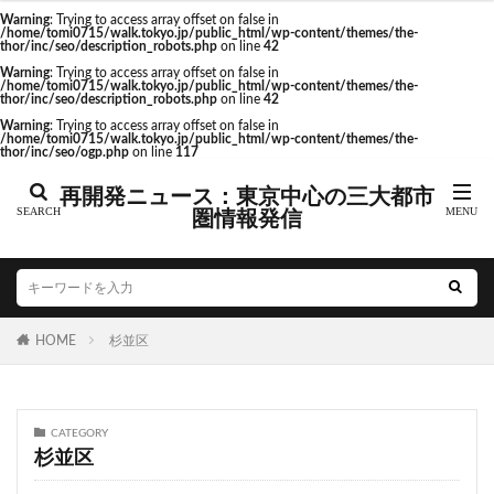
東京駅 再開発
Warning
: Trying to access array offset on false in
/home/tomi0715/walk.tokyo.jp/public_html/wp-content/themes/the-
thor/inc/seo/description_robots.php
on line
42
Warning
: Trying to access array offset on false in
/home/tomi0715/walk.tokyo.jp/public_html/wp-content/themes/the-
thor/inc/seo/description_robots.php
on line
42
タグ
Warning
: Trying to access array offset on false in
/home/tomi0715/walk.tokyo.jp/public_html/wp-content/themes/the-
thor/inc/seo/ogp.php
on line
117
AI
Air BicCamera
Apple
BRT
再開発ニュース：東京中心の三大都市
Bunkamura
CeeU Yokohama
COIWA PARKs
圏情報発信
DeNA
ICOCA
IR
JFE
JP
JPタワー大阪
JR
JR九州
JR南武線
JR奈良線
JR東日本
JR相模線
JR西日本
KABUTO ONE
KAMISEYA PARK
KK線
LRT
HOME
杉並区
LVMH
minamoa
N700S
OHGISHIMA2050
Park-PFI
SMC
SRT
STATION Ai
うめきた
うめきた再開発
お台場
CATEGORY
杉並区
お台場海浜公園
かわまちづくり