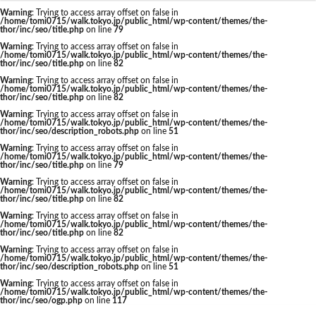
東京駅 再開発
Warning
: Trying to access array offset on false in
/home/tomi0715/walk.tokyo.jp/public_html/wp-content/themes/the-
thor/inc/seo/title.php
on line
79
Warning
: Trying to access array offset on false in
/home/tomi0715/walk.tokyo.jp/public_html/wp-content/themes/the-
thor/inc/seo/title.php
on line
82
タグ
Warning
: Trying to access array offset on false in
/home/tomi0715/walk.tokyo.jp/public_html/wp-content/themes/the-
thor/inc/seo/title.php
on line
82
AI
Air BicCamera
Apple
BRT
Warning
: Trying to access array offset on false in
/home/tomi0715/walk.tokyo.jp/public_html/wp-content/themes/the-
Bunkamura
CeeU Yokohama
COIWA PARKs
thor/inc/seo/description_robots.php
on line
51
Warning
: Trying to access array offset on false in
DeNA
ICOCA
IR
JFE
JP
/home/tomi0715/walk.tokyo.jp/public_html/wp-content/themes/the-
thor/inc/seo/title.php
on line
79
JPタワー大阪
JR
JR九州
JR南武線
Warning
: Trying to access array offset on false in
/home/tomi0715/walk.tokyo.jp/public_html/wp-content/themes/the-
JR奈良線
JR東日本
JR相模線
JR西日本
thor/inc/seo/title.php
on line
82
KABUTO ONE
KAMISEYA PARK
KK線
LRT
Warning
: Trying to access array offset on false in
/home/tomi0715/walk.tokyo.jp/public_html/wp-content/themes/the-
thor/inc/seo/title.php
on line
82
LVMH
minamoa
N700S
OHGISHIMA2050
Warning
: Trying to access array offset on false in
Park-PFI
SMC
SRT
STATION Ai
/home/tomi0715/walk.tokyo.jp/public_html/wp-content/themes/the-
thor/inc/seo/description_robots.php
on line
51
うめきた
うめきた再開発
お台場
Warning
: Trying to access array offset on false in
/home/tomi0715/walk.tokyo.jp/public_html/wp-content/themes/the-
お台場海浜公園
かわまちづくり
thor/inc/seo/ogp.php
on line
117