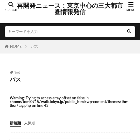
こちら葛飾区亀有公園前派出所
こち亀
さいたま市
再開発ニュース：東京中心の三大都市
さいたま新都心
圏情報発信
ささしまライブ
そごう
そごう柏
つくばエクスプレス
つくば市
ひばりヶ丘
まちづくり
みなとみらい
みなとアクルス
ゆうぽうと
ゆめが丘
HOME
バス
ららぽーと豊洲
ららテラス
アクセス線
アジア大会
アニメ
アリーナ
アンダーパス
アーバンネット名古屋ネクスタビル
イオン
TAG
イオンモール
イオンモール取手
イコカ
バス
イマーシブフォート東京
エクセレント ザ タワー
エスコンフィールド北海道
オフィス
オフィスビル
Warning
: Trying to access array offset on false in
/home/tomi0715/walk.tokyo.jp/public_html/wp-content/themes/the-
カジノ
ガード下
キャナルシティ博多
thor/tag.php
on line
43
キャプテン翼
キャンパス
クロス向ヶ丘遊園
新着順
人気順
グラングリーン大阪
グランスタ
グリーン車
サッカースタジアム
サブカルチャー
サーキット