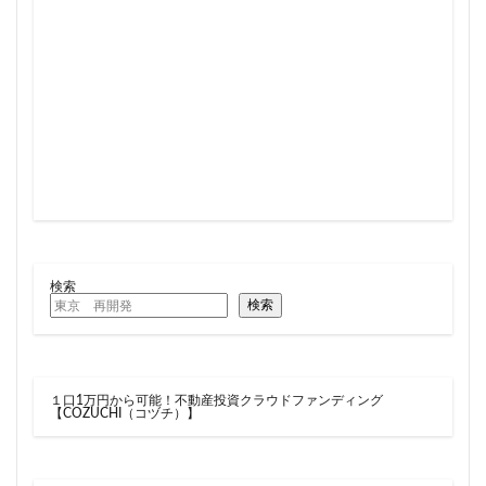
住居
信越本線
兜町
入曽駅
八丁堀
八重洲
公園
六本木
六本木ヒルズ
六本木七丁目
六町
再整備
再開発
分譲マンション
勝どき
北区
北千住
北参道
北品川
北大阪急行
北小金
北広島市
北海道新幹線
北綾瀬
北陸新幹線
区役所
医療機関
十三駅
十条
千代田区
千住大橋
千歳烏山
千種区
千葉パルコ
千葉市
千葉駅
千駄ヶ谷
千鳥町
南北線
検索
南武線
南渡田地区
南砂町
南船橋
検索
南葛SC
博多駅
厚木駅
原宿
取手駅
台東区
名古屋
名古屋城
名古屋市
１口1万円から可能！不動産投資クラウドファンディング
名古屋市営地下鉄
名古屋駅
名古屋高速
【COZUCHI（コヅチ）】
名城公園
名店
名鉄
名鉄百貨店
名鉄神宮前
名駅
向ヶ丘遊園
和光市