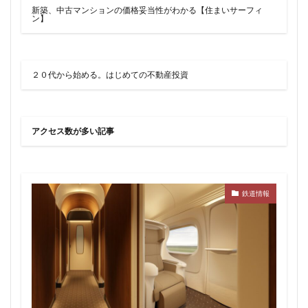
品川
品川区
品川浦
品川駅
商業施設
新築、中古マンションの価格妥当性がわかる【住まいサーフィ
ン】
噴水
四ツ谷
四ツ谷駅
国家戦略特区
国立
地下鉄
埼京線
埼玉国際先進医療センター
外環道
多摩センター
２０代から始める。はじめての不動産投資
多摩ニュータウン
多摩境
多摩都市モノレール
夢洲
大井町
大和ハウス
大学
大宮
アクセス数が多い記事
大宮区役所
大宮小学校
大宮駅
大山
大崎
大崎広小路
大崎駅
大手町
大森駅
大泉ジャンクション
大田区
大門
大阪メトロ
鉄道情報
大阪メトロ中央線
大阪モノレール
大阪市
大阪駅
天王洲アイル
学士会館
学校
宇都宮市
宮前区
小岩
小岩駅
小川町
小川駅
小平
小平市
小田急
小田急小田原線
小田急百貨店
小金井市
尻手
岐阜駅
岡崎市
川口
川口市
川口駅