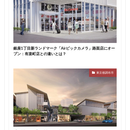
新駅
新高島
新高島平
日本サッカー協会
日本一
日本橋
日本橋兜町
日本郵政
日比谷
日比谷公園
日比谷線
早稲田
早稲田大学
明治公園
明治大学
明治神宮前
明治通り
星が丘
春日部
春日部駅
晴海
銀座1丁目新ランドマーク「Airビックカメラ」路面店にオー
晴海線
月島
有料道路
有明
有楽町
プン：有楽町店との違いとは？
有楽町線
朝潮運河
木造
本八幡
本郷三丁目
札幌駅
杉並区
東京
東京都調布市
東京BRT
東京インター
東京オリンピック2020
東京ガス
東京スカイツリー
東京ミッドタウン八重洲
東京メトロ
東京メトロ半蔵門線
東京メトロ南北線
東京メトロ日比谷線
東京メトロ有楽町線
東京メトロ東西線
東京メトロ銀座線
東京モノレール
東京ヤクルトスワローズ