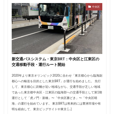
ザ 豊海タワー マリン&スカイ
シャポー新小岩
中央区
ジブリパーク
スタジアム
スタートアップ
ステーションAi
スマートシティ
ソニーパーク
タワマン
タワーマンション
テーマパーク
トヨタ
トヨタ自動車
ニュウマン高輪
ニュー新橋ビル
ハイアット
ハラカド
バイパス
バス
バスターミナル
バリアフリー
ヒューリック
ヒルトン
ブルーライン
新交通バスシステム・東京BRT：中央区と江東区の
プロ野球
ベルク
ホテル
ホテルオークラ東京
交通移動手段・運行ルート開始
ホーム増設
ボールパーク
ポンテグランデTOKYO
2020年より東京オリンピック2020に合わせ「東京都心から臨海副
マンション
ミナモア
モバイルICOCA
都心への輸送を目的とした東京BRT」が運行を始めました。 先行
ヨドバシカメラ
ライブハウス
ラウンドアバウト
して、東京都心に距離が近い地域ながら、交通手段が乏しい地域
であった東京都中央区・江東区の臨海部への交通手段として第1期
リニア
ルミネ
ロータリー
三井不動産
運行として「虎ノ門・新橋」〜「中央区勝どき」〜「中央区晴
三井住友銀行
三島駅
三河安城
三河島駅
海」の運行を始めています。 東京BRTは将来的には豊洲市場や有
三田
三田駅
三菱UFJ銀行
三越
明を経由して、東京ビッグサイトや東京 […]