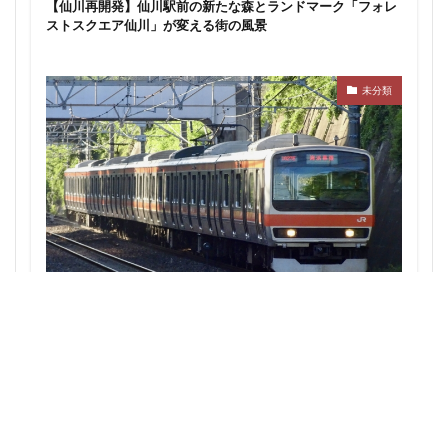
【仙川再開発】仙川駅前の新たな森とランドマーク「フォレ
東京ワールドゲート
東京工業大学
東京消防庁
ストスクエア仙川」が変える街の風景
東京駅
東京高速道路
東名
東名高速
東名高速道路
東埼玉道路
東川口
東急
未分類
東急プラザ赤坂
東急不動産
東急大井町線
東急新横浜線
東急池上線
東急田園都市線
東急百貨店
東日本銀行
東映会館
東村山駅
東武アーバンパークライン
東武スカイツリーライン
東武東上線
東武鉄道
東池袋
東海市
東海道新幹線
東海道線
東神奈川
東葉高速鉄道
東西線
東銀座
東陽町
西武池袋線・JR武蔵野線の直通検討：秋津・新秋津の連絡線
構想がもたらす埼玉・東京の鉄道再開発への影響
東陽町駅
松戸
松戸駅
板橋区
板橋駅
柏の葉キャンパス
柏市
栄
栄広場
桜新町
梅田
森ビル
横浜
横浜中央郵便局
横浜国際園芸博覧会
横浜市
横浜駅
横須賀市
橋
櫛田神社前