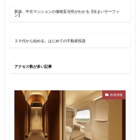
品川
品川区
品川浦
品川駅
商業施設
新築、中古マンションの価格妥当性がわかる【住まいサーフィ
噴水
四ツ谷
四ツ谷駅
国家戦略特区
ン】
国立
地下鉄
埼京線
埼玉国際先進医療センター
外環道
多摩センター
２０代から始める。はじめての不動産投資
多摩ニュータウン
多摩境
多摩都市モノレール
夢洲
大井町
大和ハウス
大学
大宮
大宮区役所
大宮小学校
大宮駅
大山
アクセス数が多い記事
大崎
大崎広小路
大崎駅
大手町
大森駅
大泉ジャンクション
大田区
大門
大阪メトロ
大阪メトロ中央線
大阪モノレール
大阪市
鉄道情報
大阪駅
天王洲アイル
学士会館
学校
宇都宮市
宮前区
小岩
小岩駅
小川町
小川駅
小平
小平市
小田急
小田急小田原線
小田急百貨店
小金井市
尻手
岐阜駅
岡崎市
川口
川口市
川口駅