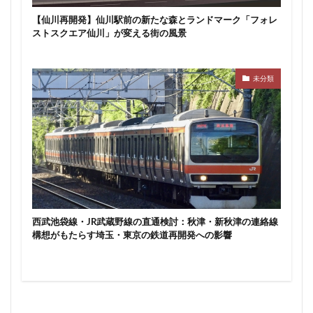
東京ワールドゲート
東京工業大学
東京消防庁
【仙川再開発】仙川駅前の新たな森とランドマーク「フォレ
ストスクエア仙川」が変える街の風景
東京駅
東京高速道路
東名
東名高速
東名高速道路
東埼玉道路
東川口
東急
東急プラザ赤坂
東急不動産
東急大井町線
未分類
東急新横浜線
東急池上線
東急田園都市線
東急百貨店
東日本銀行
東映会館
東村山駅
東武アーバンパークライン
東武スカイツリーライン
東武東上線
東武鉄道
東池袋
東海市
東海道新幹線
東海道線
東神奈川
東葉高速鉄道
東西線
東銀座
東陽町
西武池袋線・JR武蔵野線の直通検討：秋津・新秋津の連絡線
東陽町駅
松戸
松戸駅
板橋区
板橋駅
構想がもたらす埼玉・東京の鉄道再開発への影響
柏の葉キャンパス
柏市
栄
栄広場
桜新町
梅田
森ビル
横浜
横浜中央郵便局
横浜国際園芸博覧会
横浜市
横浜駅
横須賀市
橋
櫛田神社前