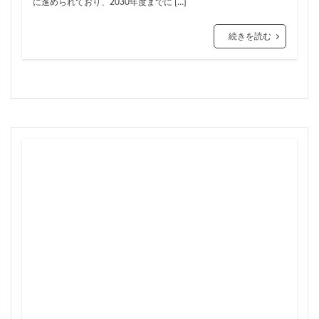
に進められており、2030年度までに […]
三軒茶屋
三郷市
上板橋
上瀬谷通信施設跡地
上野
上野動物園
上野東京ライン
上野駅
続きを読む
不動前
不動産
不動産投資
世田谷区
中央区
中央線
中央自動車道
中央道
中川
中川運河
中日ビル
中目黒
中野サンプラザ
中野区
中野区役所
中野駅
丸の内
丸の内TOEI
丸の内警察署
乃木坂
久屋大通
久屋大通公園
九条
九段下
亀有
五反田
五反田駅
井荻駅
交差点
交通
京急
京急大師線
京急川崎
京成松戸線
京成立石
京成線
京成高砂駅
京橋
京浜東北線
京王多摩川駅
京王線
京王電鉄
京葉線
京都市
京阪
今池
代々木
代々木公園
代官山
伊勢原市
伊勢原駅
伏見
住友不動産
住吉駅
住宅