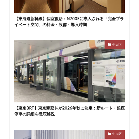
川崎市
川崎市役所
川越市
川越線
市
市川
市川市
市川駅
市役所
帝国ホテル
【東海道新幹線】個室復活：N700Sに導入される「完全プラ
帝国劇場
常磐線
常磐線快速
幕張豊砂
イベート空間」の料金・設備・導入時期
平井
平和島
広島駅
府中市
延伸
建て替え
後楽
御堂筋線
御成門
中央区
御殿場線
御茶ノ水
御茶ノ水駅
志茂
恵比寿
愛・地球博記念公園
愛宕神社
成田市
成田空港
戸越公園駅
所沢駅
扇島
改札
文京ガーデン
文京区
文化庁
新交通
新京成線
新大阪
新大阪駅
新宿
新宿グランドターミナル
新宿区
新宿駅
新宿駅西口
新小岩
新幹線
新技術センター
【東京BRT】東京駅延伸が2026年秋に決定：新ルート・銀座
停車の詳細を徹底解説
新松戸
新横浜
新横浜駅
新橋
新津田沼
新湾岸道路
新空港線
新綱島
新線
中央区
新豊洲
新路線
新金貨物線
新鎌ヶ谷駅