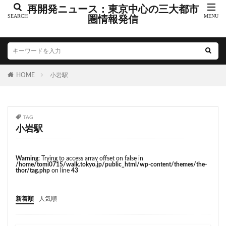
こちら葛飾区亀有公園前派出所
こち亀
さいたま市
再開発ニュース：東京中心の三大都市
さいたま新都心
圏情報発信
ささしまライブ
そごう
そごう柏
つくばエクスプレス
つくば市
ひばりヶ丘
まちづくり
みなとみらい
みなとアクルス
ゆうぽうと
ゆめが丘
HOME
小岩駅
ららぽーと豊洲
ららテラス
アクセス線
アジア大会
アニメ
アリーナ
アンダーパス
アーバンネット名古屋ネクスタビル
イオン
TAG
イオンモール
イオンモール取手
イコカ
小岩駅
イマーシブフォート東京
エクセレント ザ タワー
エスコンフィールド北海道
オフィス
オフィスビル
Warning
: Trying to access array offset on false in
/home/tomi0715/walk.tokyo.jp/public_html/wp-content/themes/the-
カジノ
ガード下
キャナルシティ博多
thor/tag.php
on line
43
キャプテン翼
キャンパス
クロス向ヶ丘遊園
新着順
人気順
グラングリーン大阪
グランスタ
グリーン車
サッカースタジアム
サブカルチャー
サーキット