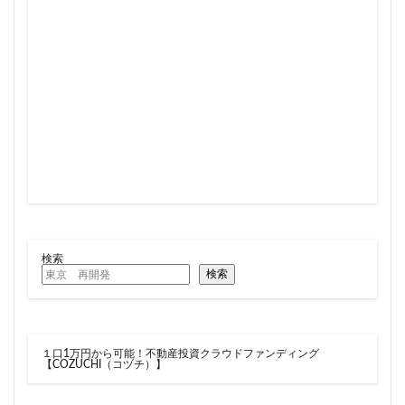
住居
信越本線
兜町
入曽駅
八丁堀
八重洲
公園
六本木
六本木ヒルズ
六本木七丁目
六町
再整備
再開発
分譲マンション
勝どき
北区
北千住
北参道
北品川
北大阪急行
北小金
北広島市
北海道新幹線
北綾瀬
北陸新幹線
区役所
医療機関
十三駅
十条
千代田区
千住大橋
千歳烏山
千種区
千葉パルコ
千葉市
千葉駅
千駄ヶ谷
千鳥町
南北線
南武線
南渡田地区
南砂町
南船橋
検索
検索
南葛SC
博多駅
厚木駅
原宿
取手駅
台東区
名古屋
名古屋城
名古屋市
名古屋市営地下鉄
名古屋駅
名古屋高速
１口1万円から可能！不動産投資クラウドファンディング
名城公園
名店
名鉄
名鉄百貨店
【COZUCHI（コヅチ）】
名鉄神宮前
名駅
向ヶ丘遊園
和光市