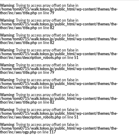
東京駅 再開発
Warning
: Trying to access array offset on false in
/home/tomi0715/walk.tokyo.jp/public_html/wp-content/themes/the-
thor/inc/seo/title.php
on line
79
Warning
: Trying to access array offset on false in
/home/tomi0715/walk.tokyo.jp/public_html/wp-content/themes/the-
thor/inc/seo/title.php
on line
82
タグ
Warning
: Trying to access array offset on false in
/home/tomi0715/walk.tokyo.jp/public_html/wp-content/themes/the-
thor/inc/seo/title.php
on line
82
AI
Air BicCamera
Apple
BRT
Warning
: Trying to access array offset on false in
/home/tomi0715/walk.tokyo.jp/public_html/wp-content/themes/the-
Bunkamura
CeeU Yokohama
COIWA PARKs
thor/inc/seo/description_robots.php
on line
51
Warning
: Trying to access array offset on false in
DeNA
ICOCA
IR
JFE
JP
/home/tomi0715/walk.tokyo.jp/public_html/wp-content/themes/the-
thor/inc/seo/title.php
on line
79
JPタワー大阪
JR
JR九州
JR南武線
Warning
: Trying to access array offset on false in
/home/tomi0715/walk.tokyo.jp/public_html/wp-content/themes/the-
JR奈良線
JR東日本
JR相模線
JR西日本
thor/inc/seo/title.php
on line
82
KABUTO ONE
KAMISEYA PARK
KK線
LRT
Warning
: Trying to access array offset on false in
/home/tomi0715/walk.tokyo.jp/public_html/wp-content/themes/the-
thor/inc/seo/title.php
on line
82
LVMH
minamoa
N700S
OHGISHIMA2050
Warning
: Trying to access array offset on false in
Park-PFI
SMC
SRT
STATION Ai
/home/tomi0715/walk.tokyo.jp/public_html/wp-content/themes/the-
thor/inc/seo/description_robots.php
on line
51
うめきた
うめきた再開発
お台場
Warning
: Trying to access array offset on false in
/home/tomi0715/walk.tokyo.jp/public_html/wp-content/themes/the-
お台場海浜公園
かわまちづくり
thor/inc/seo/ogp.php
on line
117