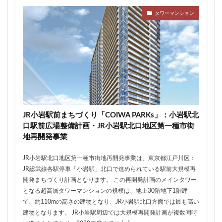
ザ 豊海タワー マリン&スカイ
シャポー新小岩
タワーマンション
ジブリパーク
スタジアム
スタートアップ
ステーションAi
スマートシティ
ソニーパーク
タワマン
タワーマンション
テーマパーク
トヨタ
トヨタ自動車
ニュウマン高輪
ニュー新橋ビル
ハイアット
ハラカド
バイパス
バス
バスターミナル
バリアフリー
ヒューリック
ヒルトン
ブルーライン
JR小岩駅前まちづくり「COIWA PARKs」：小岩駅北
プロ野球
ベルク
ホテル
ホテルオークラ東京
口駅前広場整備計画・JR小岩駅北口地区第一種市街
地再開発事業
ホーム増設
ボールパーク
ポンテグランデTOKYO
マンション
ミナモア
モバイルICOCA
JR小岩駅北口地区第一種市街地再開発事業は、東京都江戸川区：
ヨドバシカメラ
ライブハウス
ラウンドアバウト
JR総武線各駅停車「小岩駅」北口で進められている駅前大規模再
開発まちづくり計画となります。 この再開発計画のメインタワー
リニア
ルミネ
ロータリー
三井不動産
となる超高層タワーマンションの規模は、地上30階地下1階建
三井住友銀行
三島駅
三河安城
三河島駅
て、約110mの高さの建物となり、JR小岩駅北口方面では最も高い
三田
三田駅
三菱UFJ銀行
三越
建物となります。 JR小岩駅周辺では大規模再開発計画が複数同時