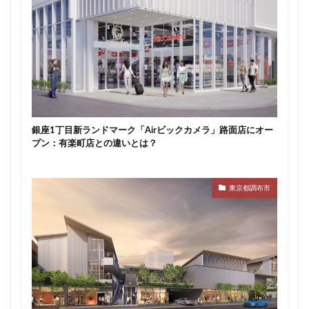
新駅
新高島
新高島平
日本サッカー協会
日本一
日本橋
日本橋兜町
日本郵政
日比谷
日比谷公園
日比谷線
早稲田
早稲田大学
明治公園
明治大学
明治神宮前
明治通り
星が丘
春日部
春日部駅
晴海
晴海線
月島
有料道路
有明
有楽町
銀座1丁目新ランドマーク「Airビックカメラ」路面店にオー
有楽町線
朝潮運河
木造
本八幡
プン：有楽町店との違いとは？
本郷三丁目
札幌駅
杉並区
東京
東京BRT
東京インター
東京オリンピック2020
東京都調布市
東京ガス
東京スカイツリー
東京ミッドタウン八重洲
東京メトロ
東京メトロ半蔵門線
東京メトロ南北線
東京メトロ日比谷線
東京メトロ有楽町線
東京メトロ東西線
東京メトロ銀座線
東京モノレール
東京ヤクルトスワローズ