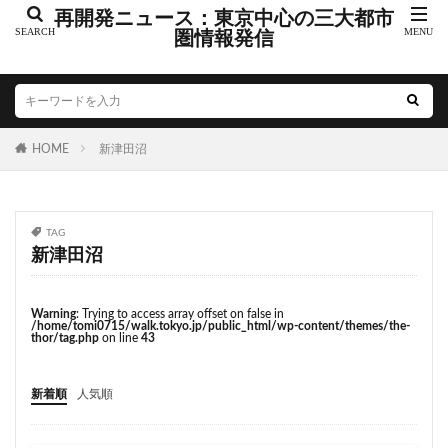
こちら葛飾区亀有公園前派出所
こち亀
さいたま市
再開発ニュース：東京中心の三大都市
さいたま新都心
圏情報発信
ささしまライブ
そごう
そごう柏
つくばエクスプレス
つくば市
ひばりヶ丘
まちづくり
みなとみらい
みなとアクルス
ゆうぽうと
ゆめが丘
HOME
新津田沼
ららぽーと豊洲
ららテラス
アクセス線
アジア大会
アニメ
アリーナ
アンダーパス
アーバンネット名古屋ネクスタビル
イオン
TAG
イオンモール
イオンモール取手
イコカ
新津田沼
イマーシブフォート東京
エクセレント ザ タワー
エスコンフィールド北海道
オフィス
オフィスビル
Warning
: Trying to access array offset on false in
/home/tomi0715/walk.tokyo.jp/public_html/wp-content/themes/the-
カジノ
ガード下
キャナルシティ博多
thor/tag.php
on line
43
キャプテン翼
キャンパス
クロス向ヶ丘遊園
新着順
人気順
グラングリーン大阪
グランスタ
グリーン車
サッカースタジアム
サブカルチャー
サーキット