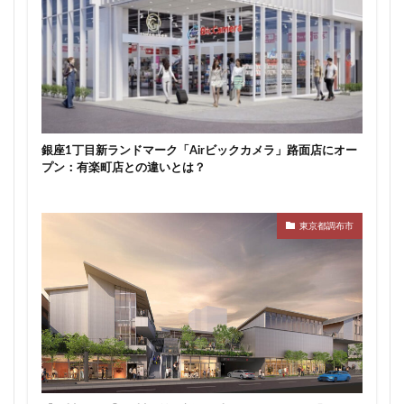
新駅
新高島
新高島平
日本サッカー協会
日本一
日本橋
日本橋兜町
日本郵政
日比谷
日比谷公園
日比谷線
早稲田
早稲田大学
明治公園
明治大学
明治神宮前
明治通り
星が丘
春日部
春日部駅
晴海
銀座1丁目新ランドマーク「Airビックカメラ」路面店にオー
晴海線
月島
有料道路
有明
有楽町
プン：有楽町店との違いとは？
有楽町線
朝潮運河
木造
本八幡
本郷三丁目
札幌駅
杉並区
東京
東京都調布市
東京BRT
東京インター
東京オリンピック2020
東京ガス
東京スカイツリー
東京ミッドタウン八重洲
東京メトロ
東京メトロ半蔵門線
東京メトロ南北線
東京メトロ日比谷線
東京メトロ有楽町線
東京メトロ東西線
東京メトロ銀座線
東京モノレール
東京ヤクルトスワローズ