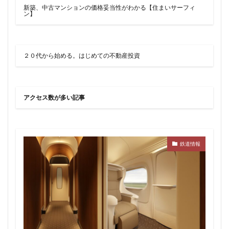
品川
品川区
品川浦
品川駅
商業施設
新築、中古マンションの価格妥当性がわかる【住まいサーフィ
ン】
噴水
四ツ谷
四ツ谷駅
国家戦略特区
国立
地下鉄
埼京線
埼玉国際先進医療センター
外環道
多摩センター
２０代から始める。はじめての不動産投資
多摩ニュータウン
多摩境
多摩都市モノレール
夢洲
大井町
大和ハウス
大学
大宮
アクセス数が多い記事
大宮区役所
大宮小学校
大宮駅
大山
大崎
大崎広小路
大崎駅
大手町
大森駅
大泉ジャンクション
大田区
大門
大阪メトロ
鉄道情報
大阪メトロ中央線
大阪モノレール
大阪市
大阪駅
天王洲アイル
学士会館
学校
宇都宮市
宮前区
小岩
小岩駅
小川町
小川駅
小平
小平市
小田急
小田急小田原線
小田急百貨店
小金井市
尻手
岐阜駅
岡崎市
川口
川口市
川口駅