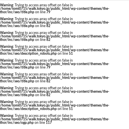
東京駅 再開発
Warning
: Trying to access array offset on false in
/home/tomi0715/walk.tokyo.jp/public_html/wp-content/themes/the-
thor/inc/seo/title.php
on line
79
Warning
: Trying to access array offset on false in
/home/tomi0715/walk.tokyo.jp/public_html/wp-content/themes/the-
thor/inc/seo/title.php
on line
82
タグ
Warning
: Trying to access array offset on false in
/home/tomi0715/walk.tokyo.jp/public_html/wp-content/themes/the-
thor/inc/seo/title.php
on line
82
AI
Air BicCamera
Apple
BRT
Warning
: Trying to access array offset on false in
/home/tomi0715/walk.tokyo.jp/public_html/wp-content/themes/the-
Bunkamura
CeeU Yokohama
COIWA PARKs
thor/inc/seo/description_robots.php
on line
51
Warning
: Trying to access array offset on false in
DeNA
ICOCA
IR
JFE
JP
/home/tomi0715/walk.tokyo.jp/public_html/wp-content/themes/the-
thor/inc/seo/title.php
on line
79
JPタワー大阪
JR
JR九州
JR南武線
Warning
: Trying to access array offset on false in
/home/tomi0715/walk.tokyo.jp/public_html/wp-content/themes/the-
JR奈良線
JR東日本
JR相模線
JR西日本
thor/inc/seo/title.php
on line
82
KABUTO ONE
KAMISEYA PARK
KK線
LRT
Warning
: Trying to access array offset on false in
/home/tomi0715/walk.tokyo.jp/public_html/wp-content/themes/the-
thor/inc/seo/title.php
on line
82
LVMH
minamoa
N700S
OHGISHIMA2050
Warning
: Trying to access array offset on false in
Park-PFI
SMC
SRT
STATION Ai
/home/tomi0715/walk.tokyo.jp/public_html/wp-content/themes/the-
thor/inc/seo/description_robots.php
on line
51
うめきた
うめきた再開発
お台場
Warning
: Trying to access array offset on false in
/home/tomi0715/walk.tokyo.jp/public_html/wp-content/themes/the-
お台場海浜公園
かわまちづくり
thor/inc/seo/ogp.php
on line
117