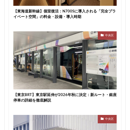
川崎市
川崎市役所
川越市
川越線
市
【東海道新幹線】個室復活：N700Sに導入される「完全プラ
市川
市川市
市川駅
市役所
帝国ホテル
イベート空間」の料金・設備・導入時期
帝国劇場
常磐線
常磐線快速
幕張豊砂
平井
平和島
広島駅
府中市
延伸
中央区
建て替え
後楽
御堂筋線
御成門
御殿場線
御茶ノ水
御茶ノ水駅
志茂
恵比寿
愛・地球博記念公園
愛宕神社
成田市
成田空港
戸越公園駅
所沢駅
扇島
改札
文京ガーデン
文京区
文化庁
新交通
新京成線
新大阪
新大阪駅
新宿
新宿グランドターミナル
新宿区
新宿駅
【東京BRT】東京駅延伸が2026年秋に決定：新ルート・銀座
新宿駅西口
新小岩
新幹線
新技術センター
停車の詳細を徹底解説
新松戸
新横浜
新横浜駅
新橋
新津田沼
新湾岸道路
新空港線
新綱島
新線
中央区
新豊洲
新路線
新金貨物線
新鎌ヶ谷駅