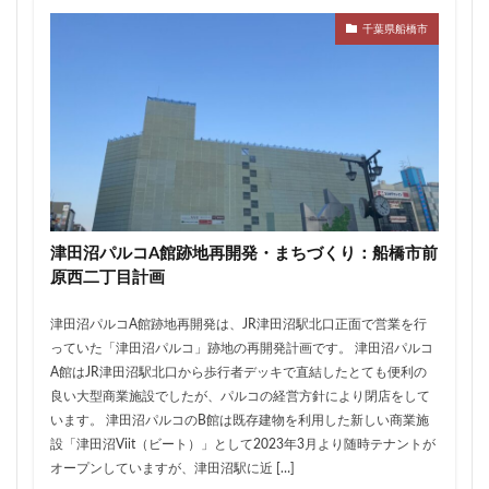
ザ 豊海タワー マリン&スカイ
シャポー新小岩
千葉県船橋市
ジブリパーク
スタジアム
スタートアップ
ステーションAi
スマートシティ
ソニーパーク
タワマン
タワーマンション
テーマパーク
トヨタ
トヨタ自動車
ニュウマン高輪
ニュー新橋ビル
ハイアット
ハラカド
バイパス
バス
バスターミナル
バリアフリー
ヒューリック
ヒルトン
ブルーライン
津田沼パルコA館跡地再開発・まちづくり：船橋市前
プロ野球
ベルク
ホテル
ホテルオークラ東京
原西二丁目計画
ホーム増設
ボールパーク
ポンテグランデTOKYO
津田沼パルコA館跡地再開発は、JR津田沼駅北口正面で営業を行
マンション
ミナモア
モバイルICOCA
っていた「津田沼パルコ」跡地の再開発計画です。 津田沼パルコ
ヨドバシカメラ
ライブハウス
ラウンドアバウト
A館はJR津田沼駅北口から歩行者デッキで直結したとても便利の
良い大型商業施設でしたが、パルコの経営方針により閉店をして
リニア
ルミネ
ロータリー
三井不動産
います。 津田沼パルコのB館は既存建物を利用した新しい商業施
三井住友銀行
三島駅
三河安城
三河島駅
設「津田沼Viit（ビート）」として2023年3月より随時テナントが
三田
三田駅
三菱UFJ銀行
三越
オープンしていますが、津田沼駅に近 […]