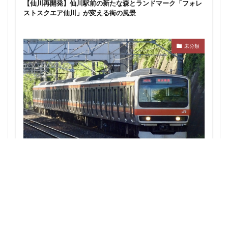
【仙川再開発】仙川駅前の新たな森とランドマーク「フォレ
東京ワールドゲート
東京工業大学
東京消防庁
ストスクエア仙川」が変える街の風景
東京駅
東京高速道路
東名
東名高速
東名高速道路
東埼玉道路
東川口
東急
未分類
東急プラザ赤坂
東急不動産
東急大井町線
東急新横浜線
東急池上線
東急田園都市線
東急百貨店
東日本銀行
東映会館
東村山駅
東武アーバンパークライン
東武スカイツリーライン
東武東上線
東武鉄道
東池袋
東海市
東海道新幹線
東海道線
東神奈川
東葉高速鉄道
東西線
東銀座
東陽町
西武池袋線・JR武蔵野線の直通検討：秋津・新秋津の連絡線
構想がもたらす埼玉・東京の鉄道再開発への影響
東陽町駅
松戸
松戸駅
板橋区
板橋駅
柏の葉キャンパス
柏市
栄
栄広場
桜新町
梅田
森ビル
横浜
横浜中央郵便局
横浜国際園芸博覧会
横浜市
横浜駅
横須賀市
橋
櫛田神社前