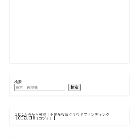
住居
信越本線
兜町
入曽駅
八丁堀
八重洲
公園
六本木
六本木ヒルズ
六本木七丁目
六町
再整備
再開発
分譲マンション
勝どき
北区
北千住
北参道
北品川
北大阪急行
北小金
北広島市
北海道新幹線
北綾瀬
北陸新幹線
区役所
医療機関
十三駅
十条
千代田区
千住大橋
千歳烏山
千種区
千葉パルコ
千葉市
千葉駅
千駄ヶ谷
千鳥町
南北線
検索
南武線
南渡田地区
南砂町
南船橋
検索
南葛SC
博多駅
厚木駅
原宿
取手駅
台東区
名古屋
名古屋城
名古屋市
１口1万円から可能！不動産投資クラウドファンディング
名古屋市営地下鉄
名古屋駅
名古屋高速
【COZUCHI（コヅチ）】
名城公園
名店
名鉄
名鉄百貨店
名鉄神宮前
名駅
向ヶ丘遊園
和光市