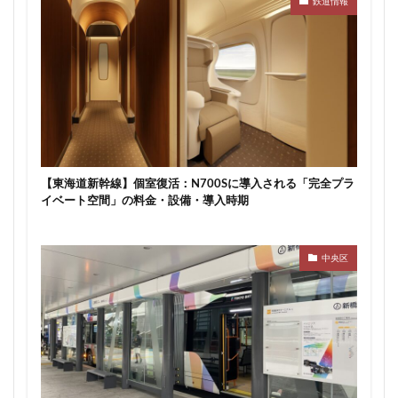
鉄道情報
東京ワールドゲート
東京工業大学
東京消防庁
東京駅
東京高速道路
東名
東名高速
東名高速道路
東埼玉道路
東川口
東急
東急プラザ赤坂
東急不動産
東急大井町線
東急新横浜線
東急池上線
東急田園都市線
東急百貨店
東日本銀行
東映会館
東村山駅
東武アーバンパークライン
東武スカイツリーライン
【東海道新幹線】個室復活：N700Sに導入される「完全プラ
イベート空間」の料金・設備・導入時期
東武東上線
東武鉄道
東池袋
東海市
東海道新幹線
東海道線
東神奈川
東葉高速鉄道
東西線
東銀座
東陽町
中央区
東陽町駅
松戸
松戸駅
板橋区
板橋駅
柏の葉キャンパス
柏市
栄
栄広場
桜新町
梅田
森ビル
横浜
横浜中央郵便局
横浜国際園芸博覧会
横浜市
横浜駅
横須賀市
橋
櫛田神社前