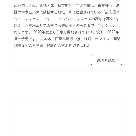
品川
品川区
品川浦
品川駅
商業施設
西麻布三丁目北東地区第一種市街地再開発事業は、東京都心：港
区六本木ヒルズに隣接する地域一帯に建設されている「超高層タ
噴水
四ツ谷
四ツ谷駅
国家戦略特区
ワーマンション」です。 このタワーマンションの高さは200mを
国立
地下鉄
埼京線
超え、六本木エリアの中でも特に高さのあるタワーマンションと
埼玉国際先進医療センター
外環道
多摩センター
なります。 2020年度より工事が開始されており、竣工は2025年
度の予定です。 六本木・西麻布周辺では、住居・オフィス・商業
多摩ニュータウン
多摩境
多摩都市モノレール
施設などの再開発・建設が六本木周辺では […]
夢洲
大井町
大和ハウス
大学
大宮
大宮区役所
大宮小学校
大宮駅
大山
続きを読む
大崎
大崎広小路
大崎駅
大手町
大森駅
大泉ジャンクション
大田区
大門
大阪メトロ
大阪メトロ中央線
大阪モノレール
大阪市
大阪駅
天王洲アイル
学士会館
学校
宇都宮市
宮前区
小岩
小岩駅
小川町
小川駅
小平
小平市
小田急
小田急小田原線
小田急百貨店
小金井市
尻手
岐阜駅
岡崎市
川口
川口市
川口駅