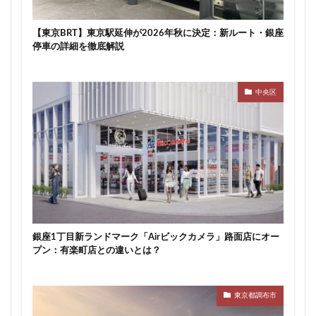
武蔵小山
武蔵小杉
武蔵小杉駅
武蔵小金井駅
【東京BRT】東京駅延伸が2026年秋に決定：新ルート・銀座
武蔵野線
水戸駅
水族館
永田町
汐留
停車の詳細を徹底解説
江戸川区
江戸川区役所
江東区
池下駅
池尻大橋
池袋
池袋東口
池袋駅
沖縄県
中央区
沼津駅
泉岳寺
津田沼
津田沼パルコ
津田沼公園
流山市
浅草
浅草橋
浜松市
浜松町
浦和
浦和美園
浦和駅
浦安
浦安市
海の森公園
海浜幕張
海老名市
海老名駅
渋谷
渋谷スクランブルスクエア
渋谷マルイ
渋谷区
渋谷駅
温泉旅館
港区
港南
湘南新宿ライン
瀬谷区
火災
銀座1丁目新ランドマーク「Airビックカメラ」路面店にオー
熱田神宮
物流
王子
球場
プン：有楽町店との違いとは？
瑞穂陸上競技場
環状2号線
環状4号線
生田
田町
町おこし
町田
番町
病院
東京都調布市
登戸
白金
白金高輪
白金高輪駅
目黒区