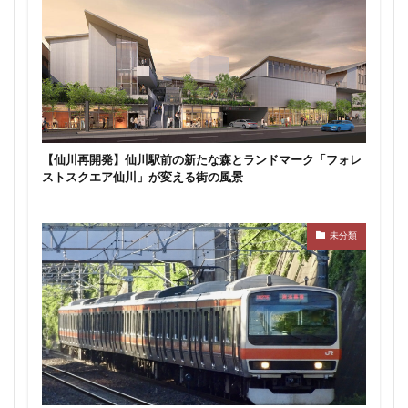
目黒駅
相模大野
相鉄
真央リンク
矢川駅
知立駅
石神井公園
研究学園
神保町
神宮前
神宮外苑
神田
神谷町
福岡市営地下鉄
福岡市営地下鉄七隈線
秋葉原
稲城市
積水ハウス
立体交差
立体交差化
立川市
竹ノ塚
竹芝
第２六本木ヒルズ
【仙川再開発】仙川駅前の新たな森とランドマーク「フォレ
ストスクエア仙川」が変える街の風景
笹塚
等々力
築地
築地市場
綾瀬
総武線
練馬区
美術館
未分類
羽田イノベーションシティ
羽田エアポートライン
羽田空港
習志野市
習志野市役所
臨海副都心
自由が丘
船堀駅
船橋市
船橋駅
芝公園
芝浦
茅場町
荒川区
葛西
葛西臨海公園
葛飾区
蒲田
蔵前
蕨
藤沢
藤沢市
虎の門病院
虎ノ門
虎ノ門ヒルズ
行徳
行政
行政区
表参道
西九州新幹線