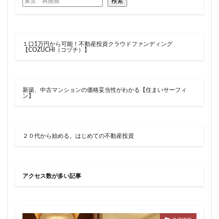
検索
新駅
新高島
新高島平
日本サッカー協会
日本一
日本橋
日本橋兜町
日本郵政
日比谷
日比谷公園
日比谷線
早稲田
１口1万円から可能！不動産投資クラウドファンディング
【COZUCHI（コヅチ）】
早稲田大学
明治公園
明治大学
明治神宮前
明治通り
星が丘
春日部
春日部駅
晴海
晴海線
月島
有料道路
有明
有楽町
新築、中古マンションの価格妥当性がわかる【住まいサーフィ
ン】
有楽町線
朝潮運河
木造
本八幡
本郷三丁目
札幌駅
杉並区
東京
東京BRT
東京インター
東京オリンピック2020
２０代から始める。はじめての不動産投資
東京ガス
東京スカイツリー
東京ミッドタウン八重洲
東京メトロ
東京メトロ半蔵門線
東京メトロ南北線
アクセス数が多い記事
東京メトロ日比谷線
東京メトロ有楽町線
東京メトロ東西線
東京メトロ銀座線
東京モノレール
東京ヤクルトスワローズ