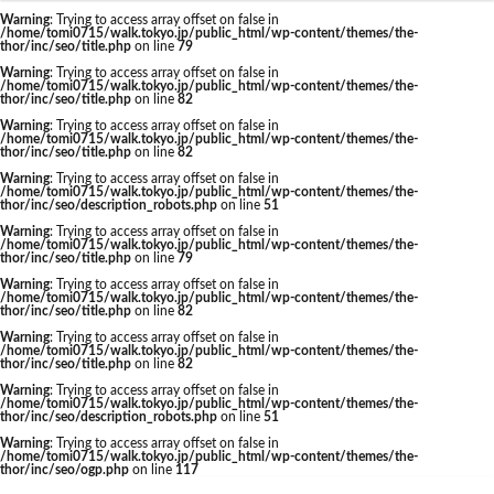
東京駅 再開発
Warning
: Trying to access array offset on false in
/home/tomi0715/walk.tokyo.jp/public_html/wp-content/themes/the-
thor/inc/seo/title.php
on line
79
Warning
: Trying to access array offset on false in
/home/tomi0715/walk.tokyo.jp/public_html/wp-content/themes/the-
thor/inc/seo/title.php
on line
82
タグ
Warning
: Trying to access array offset on false in
/home/tomi0715/walk.tokyo.jp/public_html/wp-content/themes/the-
thor/inc/seo/title.php
on line
82
AI
Air BicCamera
Apple
BRT
Warning
: Trying to access array offset on false in
/home/tomi0715/walk.tokyo.jp/public_html/wp-content/themes/the-
Bunkamura
CeeU Yokohama
COIWA PARKs
thor/inc/seo/description_robots.php
on line
51
Warning
: Trying to access array offset on false in
DeNA
ICOCA
IR
JFE
JP
/home/tomi0715/walk.tokyo.jp/public_html/wp-content/themes/the-
thor/inc/seo/title.php
on line
79
JPタワー大阪
JR
JR九州
JR南武線
Warning
: Trying to access array offset on false in
/home/tomi0715/walk.tokyo.jp/public_html/wp-content/themes/the-
JR奈良線
JR東日本
JR相模線
JR西日本
thor/inc/seo/title.php
on line
82
KABUTO ONE
KAMISEYA PARK
KK線
LRT
Warning
: Trying to access array offset on false in
/home/tomi0715/walk.tokyo.jp/public_html/wp-content/themes/the-
thor/inc/seo/title.php
on line
82
LVMH
minamoa
N700S
OHGISHIMA2050
Warning
: Trying to access array offset on false in
Park-PFI
SMC
SRT
STATION Ai
/home/tomi0715/walk.tokyo.jp/public_html/wp-content/themes/the-
thor/inc/seo/description_robots.php
on line
51
うめきた
うめきた再開発
お台場
Warning
: Trying to access array offset on false in
/home/tomi0715/walk.tokyo.jp/public_html/wp-content/themes/the-
お台場海浜公園
かわまちづくり
thor/inc/seo/ogp.php
on line
117