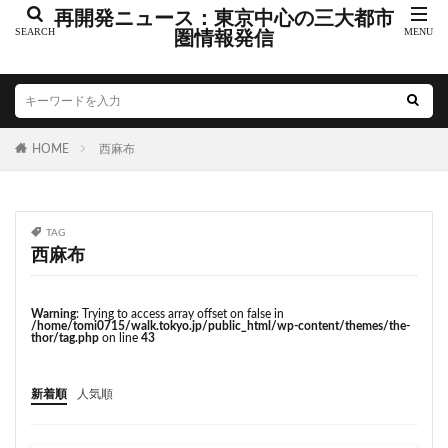
こちら葛飾区亀有公園前派出所
こち亀
さいたま市
再開発ニュース：東京中心の三大都市
さいたま新都心
圏情報発信
ささしまライブ
そごう
そごう柏
つくばエクスプレス
つくば市
ひばりヶ丘
まちづくり
みなとみらい
みなとアクルス
ゆうぽうと
ゆめが丘
HOME
西麻布
ららぽーと豊洲
ららテラス
アクセス線
アジア大会
アニメ
アリーナ
アンダーパス
アーバンネット名古屋ネクスタビル
イオン
TAG
イオンモール
イオンモール取手
イコカ
西麻布
イマーシブフォート東京
エクセレント ザ タワー
エスコンフィールド北海道
オフィス
オフィスビル
Warning
: Trying to access array offset on false in
/home/tomi0715/walk.tokyo.jp/public_html/wp-content/themes/the-
カジノ
ガード下
キャナルシティ博多
thor/tag.php
on line
43
キャプテン翼
キャンパス
クロス向ヶ丘遊園
新着順
人気順
グラングリーン大阪
グランスタ
グリーン車
サッカースタジアム
サブカルチャー
サーキット