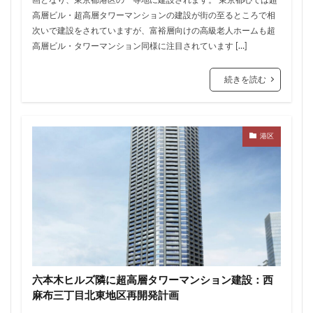
住居
信越本線
兜町
入曽駅
八丁堀
高層ビル・超高層タワーマンションの建設が街の至るところで相
八重洲
公園
六本木
六本木ヒルズ
次いで建設をされていますが、富裕層向けの高級老人ホームも超
高層ビル・タワーマンション同様に注目されています […]
六本木七丁目
六町
再整備
再開発
分譲マンション
勝どき
北区
北千住
続きを読む
北参道
北品川
北大阪急行
北小金
北広島市
北海道新幹線
北綾瀬
北陸新幹線
区役所
医療機関
十三駅
十条
千代田区
港区
千住大橋
千歳烏山
千種区
千葉パルコ
千葉市
千葉駅
千駄ヶ谷
千鳥町
南北線
南武線
南渡田地区
南砂町
南船橋
南葛SC
博多駅
厚木駅
原宿
取手駅
台東区
名古屋
名古屋城
名古屋市
名古屋市営地下鉄
名古屋駅
名古屋高速
六本木ヒルズ隣に超高層タワーマンション建設：西
名城公園
名店
名鉄
名鉄百貨店
麻布三丁目北東地区再開発計画
名鉄神宮前
名駅
向ヶ丘遊園
和光市