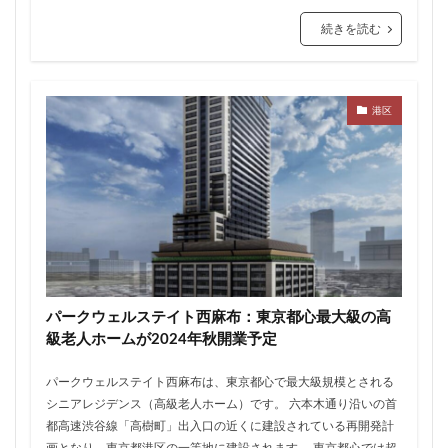
三軒茶屋
三郷市
上板橋
上瀬谷通信施設跡地
続きを読む
上野
上野動物園
上野東京ライン
上野駅
不動前
不動産
不動産投資
世田谷区
中央区
中央線
中央自動車道
中央道
港区
中川
中川運河
中日ビル
中目黒
中野サンプラザ
中野区
中野区役所
中野駅
丸の内
丸の内TOEI
丸の内警察署
乃木坂
久屋大通
久屋大通公園
九条
九段下
亀有
五反田
五反田駅
井荻駅
交差点
交通
京急
京急大師線
京急川崎
京成松戸線
京成立石
京成線
京成高砂駅
パークウェルステイト西麻布：東京都心最大級の高
級老人ホームが2024年秋開業予定
京橋
京浜東北線
京王多摩川駅
京王線
京王電鉄
京葉線
京都市
京阪
今池
パークウェルステイト西麻布は、東京都心で最大級規模とされる
代々木
代々木公園
代官山
伊勢原市
シニアレジデンス（高級老人ホーム）です。 六本木通り沿いの首
都高速渋谷線「高樹町」出入口の近くに建設されている再開発計
伊勢原駅
伏見
住友不動産
住吉駅
住宅
画となり、東京都港区の一等地に建設されます。 東京都心では超