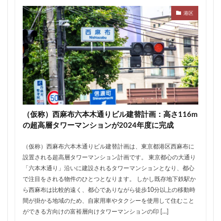
ザ 豊海タワー マリン&スカイ
シャポー新小岩
港区
ジブリパーク
スタジアム
スタートアップ
ステーションAi
スマートシティ
ソニーパーク
タワマン
タワーマンション
テーマパーク
トヨタ
トヨタ自動車
ニュウマン高輪
ニュー新橋ビル
ハイアット
ハラカド
バイパス
バス
バスターミナル
バリアフリー
ヒューリック
ヒルトン
ブルーライン
（仮称）西麻布六本木通りビル建替計画：高さ116m
プロ野球
ベルク
ホテル
ホテルオークラ東京
の超高層タワーマンションが2024年度に完成
ホーム増設
ボールパーク
ポンテグランデTOKYO
（仮称）西麻布六本木通りビル建替計画は、東京都港区西麻布に
マンション
ミナモア
モバイルICOCA
設置される超高層タワーマンション計画です。 東京都心の大通り
ヨドバシカメラ
ライブハウス
ラウンドアバウト
「六本木通り」沿いに建設されるタワーマンションとなり、都心
で注目をされる物件のひとつとなります。 しかし既存地下鉄駅か
リニア
ルミネ
ロータリー
三井不動産
ら西麻布は比較的遠く、都心でありながら徒歩10分以上の移動時
三井住友銀行
三島駅
三河安城
三河島駅
間が掛かる地域のため、自家用車やタクシーを使用して住むこと
三田
三田駅
三菱UFJ銀行
三越
ができる方向けの富裕層向けタワーマンションの印 […]