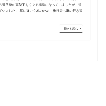
鉄道路線の高架下をくぐる構造になっていましたが、道
市
川口
川口市
川口駅
川崎市
川崎市役所
川越市
ていました。 駅に近い立地のため、歩行者も車の行き違
市川駅
市役所
帝国ホテル
帝国劇場
常磐線
常磐
広島駅
府中市
延伸
建て替え
後楽
御堂筋線
茶ノ水
御茶ノ水駅
志茂
恵比寿
愛・地球博記念公園
愛
続きを読む
越公園駅
所沢駅
扇島
改札
文京ガーデン
文京区
大阪
新大阪駅
新宿
新宿グランドターミナル
新宿区
新
線
新技術センター
新松戸
新横浜
新横浜駅
新橋
新空港線
新綱島
新線
新豊洲
新路線
新金貨物線
島平
日本サッカー協会
日本一
日本橋
日本橋兜町
日本
日比谷線
早稲田
早稲田大学
明治公園
明治大学
明治神
部
春日部駅
晴海
晴海線
月島
有料道路
有明
潮運河
木造
本八幡
本郷三丁目
札幌駅
杉並区
東
東京オリンピック2020
東京ガス
東京スカイツリー
東京ミッド
東京メトロ半蔵門線
東京メトロ南北線
東京メトロ日比谷線
東京メ
東京メトロ銀座線
東京モノレール
東京ヤクルトスワローズ