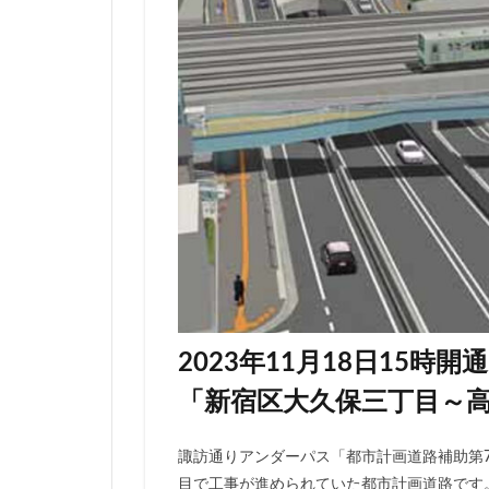
伊勢原市
伊
入曽駅
八丁
再開発
分譲
北広島市
北
千代田区
千
千鳥町
南北
原宿
取手駅
名古屋高速
和光市
品川
国家戦略特区
多摩ニュータウン
2023年11月18日15
大宮区役所
「新宿区大久保三丁目～
大泉ジャンクショ
大阪駅
天王
諏訪通りアンダーパス「都市計画道路補助第
小川駅
小平
目で工事が進められていた都市計画道路です。