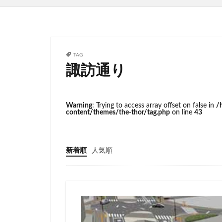
サッカースタジア
ジブリパーク
タワマン
タ
ニュー新橋ビル
TAG
諏訪通り
ヒューリック
ホーム増設
ヨドバシカメラ
Warning
: Trying to access array offset on false in
/
content/themes/the-thor/tag.php
on line
43
三井住友銀行
三軒茶屋
三
上野駅
不動
新着順
人気順
中央道
中川
中野駅
丸の
九段下
亀有
京急川崎
京
京王線
京王