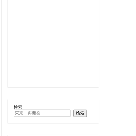
線
兜町
六町
再整備
大阪急行
北小金
十条
千駄ヶ谷
駅
厚木駅
名古屋駅
向ヶ丘遊園
四ツ谷駅
多摩センター
大学
大宮
大手町
大森駅
検索
検索
レール
大阪市
岩駅
小川町
尻手