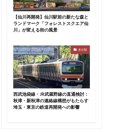
高尾山
高級ホテル
【仙川再開発】仙川駅前の新たな森と
ランドマーク「フォレストスクエア仙
輪ゲートウェイ
川」が変える街の風景
沼
麹町
未分類
西武池袋線・JR武蔵野線の直通検討：
秋津・新秋津の連絡線構想がもたらす
埼玉・東京の鉄道再開発への影響