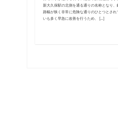
新大久保駅の北側を通る通りの名称となり、
岐阜駅
岡崎
路幅が狭く非常に危険な通りのひとつとされ
市川
市川市
いも多く早急に改善を行うため、 […]
平井
平和島
御殿場線
御
成田空港
戸
新京成線
新
新小岩
新幹
新湾岸道路
新高島
新高
日比谷公園
星が丘
春日
有楽町線
朝
東京インター
東京メトロ
東京メトロ東西線