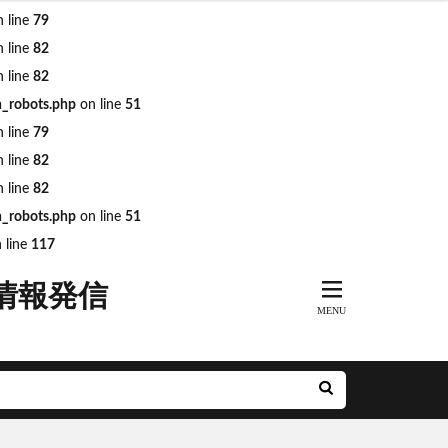
 line
79
 line
82
 line
82
n_robots.php
on line
51
ARKs
DeNA
 line
79
R奈良線
JR東日本
 line
82
MH
minamoa
 line
82
n_robots.php
on line
51
前派出所
 line
117
とアクルス
情報発信
アニメ
ル
ナルシティ博多
グリーン車