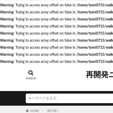
Warning
: Trying to access array offset on false in
/home/tomi0715/walk.t
Warning
: Trying to access array offset on false in
/home/tomi0715/walk.t
タグ
Warning
: Trying to access array offset on false in
/home/tomi0715/walk.t
Warning
: Trying to access array offset on false in
/home/tomi0715/walk.t
AI
Air BicCa
Warning
: Trying to access array offset on false in
/home/tomi0715/walk.t
ICOCA
IR
Warning
: Trying to access array offset on false in
/home/tomi0715/walk.t
JR相模線
J
Warning
: Trying to access array offset on false in
/home/tomi0715/walk.t
N700S
OHG
Warning
: Trying to access array offset on false in
/home/tomi0715/walk.t
うめきた再開発
Warning
: Trying to access array offset on false in
/home/tomi0715/walk.
こち亀
さい
つくばエクスプレ
再開発
ゆうぽうと
アリーナ
ア
イオンモール取手
エスコンフィール
キャプテン翼
諏訪通り
HOME