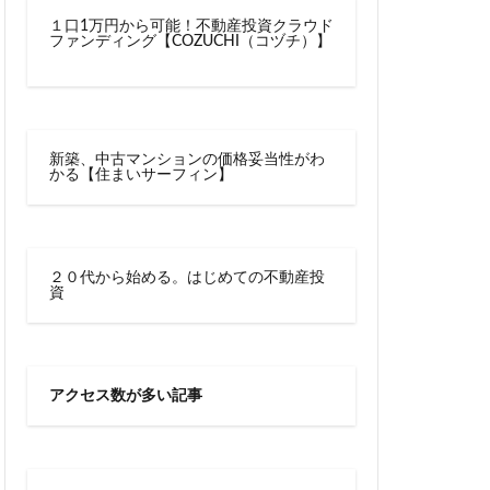
川越線
市
１口1万円から可能！不動産投資クラウド
ファンディング【COZUCHI（コヅチ）】
線快速
幕張豊砂
御成門
宕神社
成田市
文化庁
新交通
新築、中古マンションの価格妥当性がわ
かる【住まいサーフィン】
宿駅
新宿駅西口
新津田沼
新鎌ヶ谷駅
新駅
２０代から始める。はじめての不動産投
郵政
日比谷
資
宮前
明治通り
有楽町
京
東京BRT
アクセス数が多い記事
タウン八重洲
トロ有楽町線
東京ワールドゲート