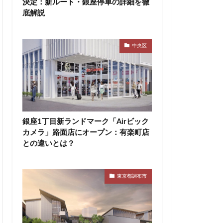
決定：新ルート・銀座停車の詳細を徹
底解説
神宮前
神宮外苑
積水ハウス
等々力
築地
中央区
田エアポートライン
市
船橋駅
蔵前
蕨
区
表参道
西武拝島線
銀座1丁目新ランドマーク「Airビック
カメラ」路面店にオープン：有楽町店
布
調布市
との違いとは？
豊洲駅
豊海
辻堂駅
追浜
都市開発
東京都調布市
関内
関内駅
青森駅
駅ナカ