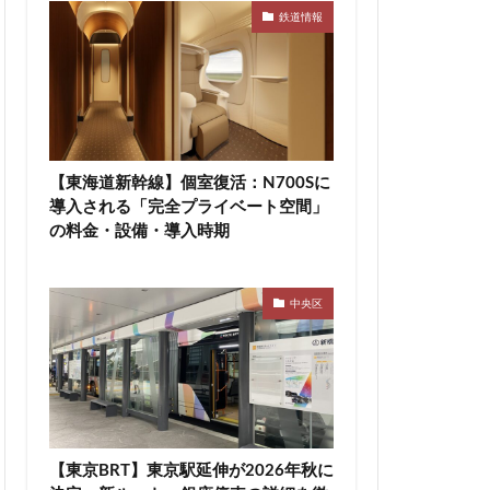
鉄道情報
高速道路
東急新横浜線
袋
東海市
町
東陽町駅
【東海道新幹線】個室復活：N700Sに
桜新町
導入される「完全プライベート空間」
駅
横須賀市
の料金・設備・導入時期
線
水戸駅
尻大橋
池袋
中央区
津田沼公園
浦安
浦安市
渋谷マルイ
災
熱田神宮
町
町おこし
【東京BRT】東京駅延伸が2026年秋に
目黒駅
相模大野