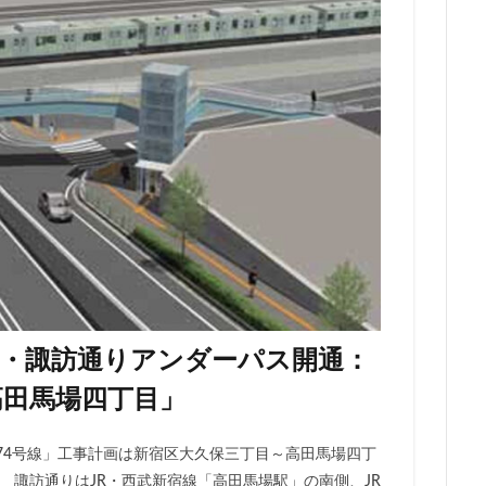
勢原駅
伏見
住友不動産
住吉駅
住宅
住居
信越本
堀
八重洲
公園
六本木
六本木ヒルズ
六本木七丁目
マンション
勝どき
北区
北千住
北参道
北品川
北
海道新幹線
北綾瀬
北陸新幹線
区役所
医療機関
十三駅
住大橋
千歳烏山
千種区
千葉パルコ
千葉市
千葉駅
線
南武線
南渡田地区
南砂町
南船橋
南葛SC
博多
台東区
名古屋
名古屋城
名古屋市
名古屋市営地下鉄
名城公園
名店
名鉄
名鉄百貨店
名鉄神宮前
名駅
品川区
品川浦
品川駅
商業施設
噴水
四ツ谷
国立
地下鉄
埼京線
埼玉国際先進医療センター
外環道
多摩境
多摩都市モノレール
夢洲
大井町
大和ハウス
時開通・諏訪通りアンダーパス開通：
大宮小学校
大宮駅
大山
大崎
大崎広小路
大崎駅
高田馬場四丁目」
ン
大田区
大門
大阪メトロ
大阪メトロ中央線
大阪モノ
洲アイル
学士会館
学校
宇都宮市
宮前区
小岩
小
74号線」工事計画は新宿区大久保三丁目～高田馬場四丁
小平市
小田急
小田急小田原線
小田急百貨店
小金井市
 諏訪通りはJR・西武新宿線「高田馬場駅」の南側、JR