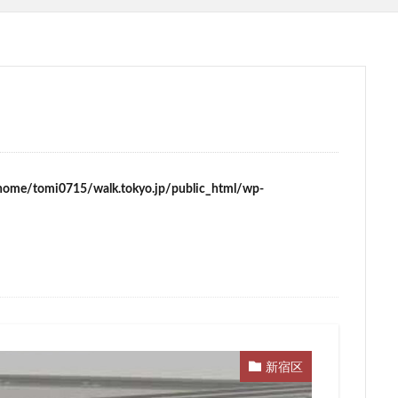
ム
サブカルチャー
サーキット
ザ 豊海タワー マリン&スカイ
スタジアム
スタートアップ
ステーションAi
スマートシティ
ワーマンション
テーマパーク
トヨタ
トヨタ自動車
ニュウマ
ハイアット
ハラカド
バイパス
バス
バスターミナル
ヒルトン
ブルーライン
プロ野球
ベルク
ホテル
ホテ
ボールパーク
ポンテグランデTOKYO
マンション
ミナモア
ライブハウス
ラウンドアバウト
リニア
ルミネ
ロータリ
home/tomi0715/walk.tokyo.jp/public_html/wp-
三島駅
三河安城
三河島駅
三田
三田駅
三菱UFJ銀行
郷市
上板橋
上瀬谷通信施設跡地
上野
上野動物園
上野
前
不動産
不動産投資
世田谷区
中央区
中央線
中
中川運河
中日ビル
中目黒
中野サンプラザ
中野区
内
丸の内TOEI
丸の内警察署
乃木坂
久屋大通
久屋大通
五反田
五反田駅
井荻駅
交差点
交通
京急
成松戸線
京成立石
京成線
京成高砂駅
京橋
京浜東北線
新宿区
電鉄
京葉線
京都市
京阪
今池
代々木
代々木公園