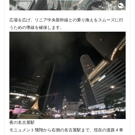
野田市
金町
鈴木町
鉄道
銀座
銀座線
鎌倉市役所
関内
関内駅
阪急
阪急阪神不動産
広場を広げ、リニア中央新幹線との乗り換えをスムーズに行
阿佐ヶ谷
雑司が谷
青山
青山一丁目
青森駅
うための導線を確保します。
順天堂大学
顔認証
飯田橋
飯田橋駅
首都高
駅ナカ
駅ビル
駅前再開発
駅前広場
駅近
駒沢大学駅
高尾山
高層ビル
高層マンション
高架下
高架化
高架駅
高級ホテル
高級マンシ
高級分譲マンション
高級老人ホーム
高輪
高輪ゲー
高輪ゲートウェイシティ
高速道路
高麗川駅
鶴ヶ峰
鷺沼
麹町
麻布十番
検索
夜の名古屋駅
モニュメント飛翔から右側の名古屋駅まで、現在の道路４車