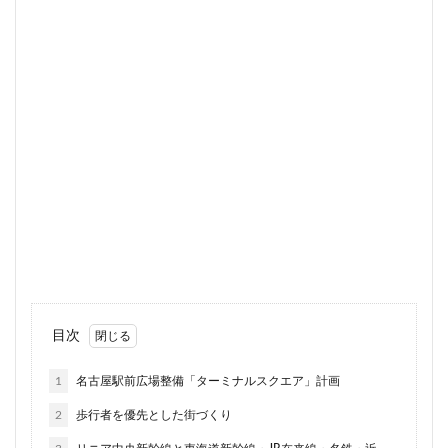
大阪市
大阪駅
天王洲アイル
学士会館
学校
宮前区
小岩
小岩駅
小川町
小川駅
小平
小田急
小田急小田原線
小田急百貨店
小金井市
岡崎市
川口
川口市
川口駅
川崎市
川崎
川越線
市
市川
市川市
市川駅
市役所
帝国劇場
常磐線
常磐線快速
幕張豊砂
平井
府中市
延伸
建て替え
後楽
御堂筋線
御
御茶ノ水
御茶ノ水駅
志茂
恵比寿
愛・地球博
成田市
成田空港
戸越公園駅
所沢駅
扇島
文京ガーデン
文京区
文化庁
新交通
新京成線
新大阪駅
新宿
新宿グランドターミナル
新宿区
目次
新宿駅西口
新小岩
新幹線
新技術センター
新
新横浜駅
新橋
新津田沼
新湾岸道路
新空港線
1
名古屋駅前広場整備「ターミナルスクエア」計画
新豊洲
新路線
新金貨物線
新鎌ヶ谷駅
新駅
2
歩行者を優先とした街づくり
新高島平
日本サッカー協会
日本一
日本橋
日