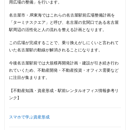
用広場の整備」を行います。
ポンテグランデTOKYO
マンション
ミナモア
モバイ
ヨドバシカメラ
ライブハウス
ラウンドアバウト
リ
名古屋市・JR東海ではこれらの名古屋駅前広場整備計画を
ロータリー
三井不動産
三井住友銀行
三島駅
「ターミナスクエア」と呼び、名古屋の玄関口である名古屋
三田
三田駅
三菱UFJ銀行
三越
三軒茶屋
駅周辺の活性化と人の流れを整える計画となります。
上瀬谷通信施設跡地
上野
上野動物園
上野東京ライ
この広場が完成することで、乗り換えがしにくいと言われて
不動前
不動産
不動産投資
世田谷区
中央区
いた名古屋駅の動線が解消されることになります。
中央自動車道
中央道
中川
中川運河
中日ビル
今後名古屋駅前では大規模再開発計画・建設が引き続き行わ
中野サンプラザ
中野区
中野区役所
中野駅
丸
れていくため、不動産開発・不動産投資・オフィス需要など
丸の内警察署
乃木坂
久屋大通
久屋大通公園
に注目が集まります。
亀有
五反田
五反田駅
井荻駅
交差点
交
京急大師線
京急川崎
京成松戸線
京成立石
京
【不動産知識・資産形成・駅前レンタルオフィス情報参考リ
ンク】
京橋
京浜東北線
京王多摩川駅
京王線
京王電
京都市
京阪
今池
代々木
代々木公園
代
伊勢原駅
伏見
住友不動産
住吉駅
住宅
スマホで学ぶ資産形成
兜町
入曽駅
八丁堀
八重洲
公園
六本木