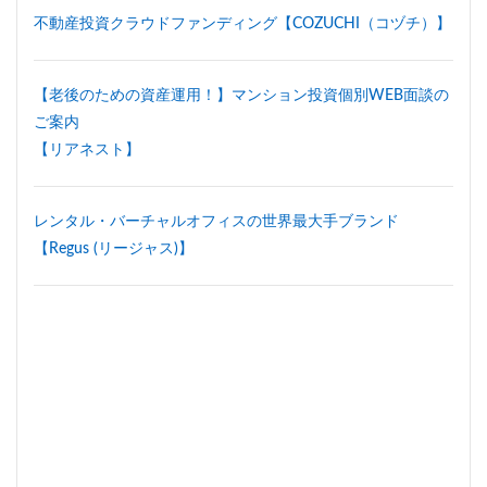
六本木七丁目
六町
再整備
再開発
分譲マンシ
不動産投資クラウドファンディング【COZUCHI（コヅチ）】
北区
北千住
北参道
北品川
北大阪急行
北海道新幹線
北綾瀬
北陸新幹線
区役所
医療
【老後のための資産運用！】マンション投資個別WEB面談の
十条
千代田区
千住大橋
千歳烏山
千種区
ご案内
千葉市
千葉駅
千駄ヶ谷
千鳥町
南北線
【リアネスト】
南砂町
南船橋
南葛SC
博多駅
厚木駅
原
台東区
名古屋
名古屋城
名古屋市
名古屋市営
レンタル・バーチャルオフィスの世界最大手ブランド
名古屋高速
名城公園
名店
名鉄
名鉄百貨店
【Regus (リージャス)】
名駅
向ヶ丘遊園
和光市
品川
品川区
品
商業施設
噴水
四ツ谷
四ツ谷駅
国家戦略特区
埼京線
埼玉国際先進医療センター
外環道
多摩セン
多摩ニュータウン
多摩境
多摩都市モノレール
夢洲
大和ハウス
大学
大宮
大宮区役所
大宮小学校
大崎
大崎広小路
大崎駅
大手町
大森駅
大田区
大門
大阪メトロ
大阪メトロ中央線
大