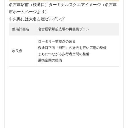
松戸
松戸駅
板橋区
板橋駅
柏の葉キャンパス
名古屋駅前（桜通口）ターミナルスクエアイメージ（名古屋
市ホームページより）
栄広場
桜新町
梅田
森ビル
横浜
横浜中
中央奥には大名古屋ビルヂング
横浜国際園芸博覧会
横浜市
横浜駅
横須賀市
整備計画名
名古屋駅駅前広場の再整備プラン
武蔵小山
武蔵小杉
武蔵小杉駅
武蔵小金井駅
水族館
永田町
汐留
江戸川区
江戸川区役所
ロータリー交差点の改良
池尻大橋
池袋
池袋東口
池袋駅
沖縄県
桜通口正面「飛翔」の撤去を行い広場の整備
改良点
まちにつながる歩行者空間の整備
津田沼
津田沼パルコ
津田沼公園
流山市
浅草
乗換空間の整備
浜松市
浜松町
浦和
浦和美園
浦和駅
浦
海の森公園
海浜幕張
海老名市
海老名駅
渋谷
渋谷スクランブルスクエア
渋谷マルイ
渋谷区
渋谷
港区
港南
湘南新宿ライン
瀬谷区
火災
王子
球場
瑞穂陸上競技場
環状2号線
環状4号
町おこし
町田
番町
病院
登戸
白金
白金高輪駅
目黒区
目黒駅
相模大野
相鉄
矢川駅
知立駅
石神井公園
研究学園
神保町