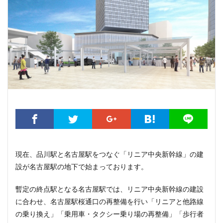
つくば市
ひばりヶ丘
まちづくり
みなとみらい
ゆうぽうと
ゆめが丘
ららぽーと豊洲
ららテラス
アジア大会
アニメ
アリーナ
アンダーパス
アーバンネット名古屋ネクスタビル
イオン
イオンモール
イコカ
イマーシブフォート東京
エクセレント ザ タワー
エスコンフィールド北海道
オフィス
オフィスビル
キャナルシティ博多
キャプテン翼
キャンパス
クロ
グラングリーン大阪
グランスタ
グリーン車
サッカ
サブカルチャー
サーキット
ザ 豊海タワー マリン&スカイ
ジブリパーク
スタジアム
スタートアップ
ステーショ
スマートシティ
ソニーパーク
タワマン
タワーマン
現在、品川駅と名古屋駅をつなぐ「リニア中央新幹線」の建
設が名古屋駅の地下で始まっております。
テーマパーク
トヨタ
トヨタ自動車
ニュウマン高輪
ハイアット
ハラカド
バイパス
バス
バスター
暫定の終点駅となる名古屋駅では、リニア中央新幹線の建設
バリアフリー
ヒューリック
ヒルトン
ブルーライン
に合わせ、名古屋駅桜通口の再整備を行い「リニアと他路線
ベルク
ホテル
ホテルオークラ東京
ホーム増設
の乗り換え」「乗用車・タクシー乗り場の再整備」「歩行者