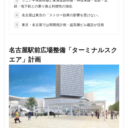
3
リニア中央新幹線と東海道新幹線・JR在来線・名鉄・近
日比谷
日比谷公園
日比谷線
早稲田
早稲田大
鉄・地下鉄との乗り換え利便性の強化
明治大学
明治神宮前
明治通り
星が丘
春日部
4
名古屋は東京の「ストロー効果の影響を受けない」
晴海
晴海線
月島
有料道路
有明
有楽町
5
東京・名古屋では再開発計画・超高層ビル建設が活発
朝潮運河
木造
本八幡
本郷三丁目
札幌駅
東京BRT
東京インター
東京オリンピック2020
東京
東京スカイツリー
東京ミッドタウン八重洲
東京メトロ
名古屋駅前広場整備「ターミナルスク
東京メトロ南北線
東京メトロ日比谷線
東京メトロ有楽町
エア」計画
東京メトロ東西線
東京メトロ銀座線
東京モノレール
東京ヤクルトスワローズ
東京ワールドゲート
東京工業大
東京駅
東京高速道路
東名
東名高速
東名高速
東川口
東急
東急プラザ赤坂
東急不動産
東急
東急新横浜線
東急池上線
東急田園都市線
東急百貨
東映会館
東村山駅
東武アーバンパークライン
東武
東武東上線
東武鉄道
東池袋
東海市
東海道新
東神奈川
東葉高速鉄道
東西線
東銀座
東陽町