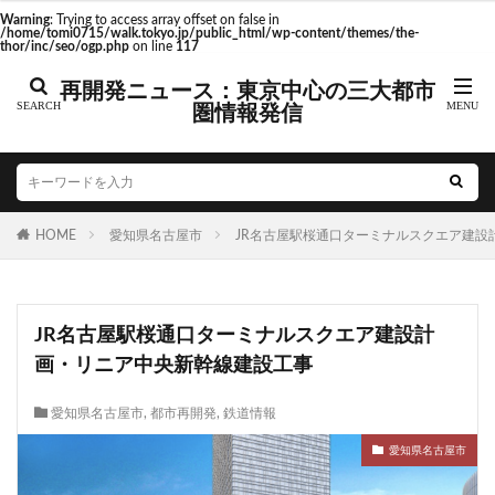
Warning
: Trying to access array offset on false in
/home/tomi0715/walk.tokyo.jp/public_html/wp-content/themes/the-
thor/inc/seo/ogp.php
on line
117
東京駅 再開発
再開発ニュース：東京中心の三大都市
圏情報発信
タグ
HOME
AI
愛知県名古屋市
Air BicCamera
JR名古屋駅桜通口ターミナルスクエア建設
Apple
BRT
Bunkamura
COIWA PARKs
DeNA
ICOCA
IR
JFE
JP
JR
JR九州
JR南武線
JR奈良線
JR東日本
JR名古屋駅桜通口ターミナルスクエア建設計
JR西日本
KABUTO ONE
KAMISEYA PARK
KK線
画・リニア中央新幹線建設工事
minamoa
N700S
OHGISHIMA2050
Park-PFI
S
STATION Ai
うめきた
うめきた再開発
お台場
愛知県名古屋市
,
都市再開発
,
鉄道情報
かわまちづくり
こちら葛飾区亀有公園前派出所
こち亀
愛知県名古屋市
さいたま新都心
ささしまライブ
そごう
そごう柏