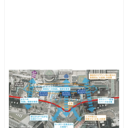
神宮外苑
神田
神谷町
福岡市営地下鉄
福岡市
秋葉原
稲城市
積水ハウス
立体交差
立体交差
竹ノ塚
竹芝
第２六本木ヒルズ
笹塚
等々力
綾瀬
総武線
練馬区
美術館
羽田イノベーショ
羽田エアポートライン
羽田空港
習志野市
習志野市
自由が丘
船堀駅
船橋市
船橋駅
芝公園
荒川区
葛西
葛西臨海公園
葛飾区
蒲田
藤沢市
虎の門病院
虎ノ門
虎ノ門ヒルズ
行徳
表参道
西九州新幹線
西千葉
西国立駅
西大島
西日暮里
西早稲田
西武拝島線
西武新宿線
西
西武池袋線
西武百貨店
西武線
西荻窪
西麻布
諏訪通り
警察署
警視庁
豊岡だるま
豊島区
豊洲市場
豊洲駅
豊海
赤坂
赤坂見附
赤
超高層マンション
越中島
足立区
辻堂駅
追浜
那覇市
郵船ビル
都営三田線
都営大江戸線
都