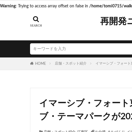
Warning
: Trying to access array offset on false in
/home/tomi0715/walk.
タグ
再開発
AI
Air BicCa
ICOCA
IR
JR相模線
J
N700S
OHG
店舗・スポット紹介
イマーシブ・フォート
HOME
うめきた再開発
こち亀
さい
つくばエクスプレ
ゆうぽうと
イマーシブ・フォート
アリーナ
ア
イオンモール取手
ブ・テーマパークが20
エスコンフィール
キャプテン翼