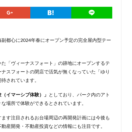
勢原駅
伏見
住友不動産
住吉駅
住宅
住居
信越本
堀
八重洲
公園
六本木
六本木ヒルズ
六本木七丁目
マンション
勝どき
北区
北千住
北参道
北品川
北
海道新幹線
北綾瀬
北陸新幹線
区役所
医療機関
十三駅
副都心に2024年春にオープン予定の完全屋内型テー
住大橋
千歳烏山
千種区
千葉パルコ
千葉市
千葉駅
線
南武線
南渡田地区
南砂町
南船橋
南葛SC
博多
台東区
名古屋
名古屋城
名古屋市
名古屋市営地下鉄
いた「ヴィーナスフォート」の跡地にオープンするテ
名城公園
名店
名鉄
名鉄百貨店
名鉄神宮前
名駅
ーナスフォートの閉店で活気が無くなっていた「ゆり
品川区
品川浦
品川駅
商業施設
噴水
四ツ谷
期待されています。
国立
地下鉄
埼京線
埼玉国際先進医療センター
外環道
多摩境
多摩都市モノレール
夢洲
大井町
大和ハウス
験（イマーシブ体験）」
としており、パーク内のアト
々な場所で体験ができるとされています。
大宮小学校
大宮駅
大山
大崎
大崎広小路
大崎駅
ン
大田区
大門
大阪メトロ
大阪メトロ中央線
大阪モノ
すます注目されるお台場周辺の再開発計画には今後も
洲アイル
学士会館
学校
宇都宮市
宮前区
小岩
小
不動産開発・不動産投資などの情報にも注目です。
小平市
小田急
小田急小田原線
小田急百貨店
小金井市