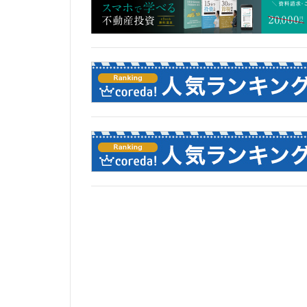
東京工業大学
東埼玉道路
東急池上線
東武アーバンパー
東海道新幹線
松戸
松戸駅
梅田
森ビル
橋
櫛田神社
水族館
永田
池袋東口
池
流山市
浅草
海の森公園
渋谷区
渋谷
物流
王子
町田
番町