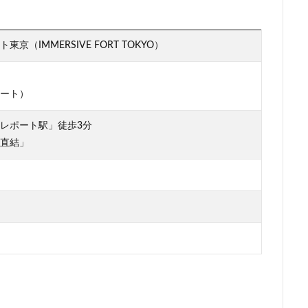
再開発
駅前広場
駅近
駐車場
駒沢大学
駒沢大学駅
層マンション
高島平
高架
高架下
高架化
高架駅
京（IMMERSIVE FORT TOKYO）
高級住宅街
高級分譲マンション
高級老人ホーム
高輪
高
シティ
高速道路
高麗川駅
鶴ヶ峰駅
鶴川
鶴舞
鷺
ート）
レポート駅」徒歩3分
検索
直結」