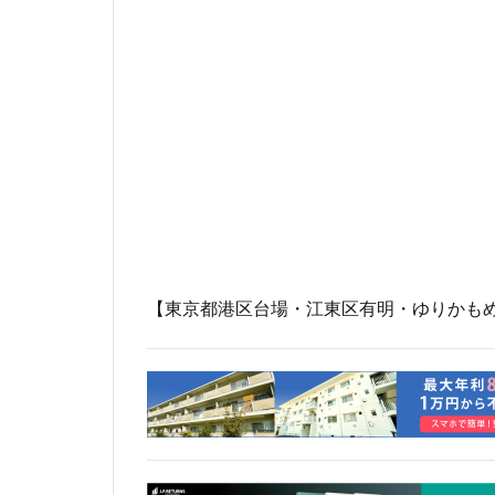
岐阜駅
岡崎
市川
市川市
平井
平和島
御殿場線
御
成田空港
戸
新京成線
新
新小岩
新幹
新湾岸道路
新高島
新高
【東京都港区台場・江東区有明・ゆりかも
日比谷公園
星が丘
春日
有楽町線
朝
東京インター
東京メトロ
東京メトロ東西線