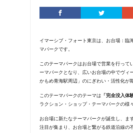
伊勢原市
伊
入曽駅
八丁
再開発
分譲
北広島市
北
イマーシブ・フォート東京は、お台場：臨海
千代田区
千
マパークです。
千鳥町
南北
原宿
取手駅
このテーマパークはお台場で営業を行って
名古屋高速
ーマパークとなり、広いお台場の中でヴィ
和光市
品川
かもめ青海駅周辺」のにぎわい・活性化が
国家戦略特区
多摩ニュータウン
このテーマパークのテーマは
「完全没入体
ラクション・ショップ・テーマパークの様
大宮区役所
大泉ジャンクショ
お台場に新たなテーマパークが誕生し、ま
大阪駅
天王
注目が集まり、お台場と繋がる鉄道沿線の
小川駅
小平