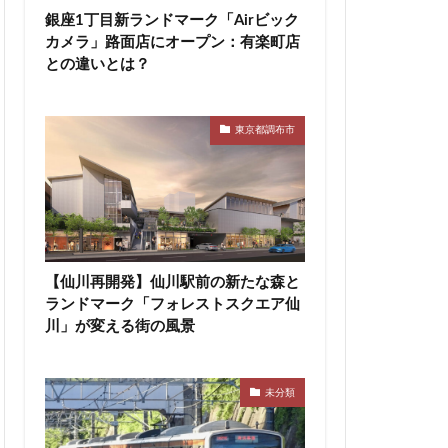
銀座1丁目新ランドマーク「Airビック
神宮前
神宮外苑
カメラ」路面店にオープン：有楽町店
積水ハウス
との違いとは？
等々力
築地
田エアポートライン
東京都調布市
市
船橋駅
蔵前
蕨
区
表参道
西武拝島線
布
調布市
【仙川再開発】仙川駅前の新たな森と
豊洲駅
豊海
ランドマーク「フォレストスクエア仙
辻堂駅
川」が変える街の風景
追浜
都市開発
関内
関内駅
未分類
青森駅
駅ナカ