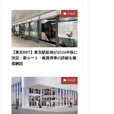
高速道路
東急新横浜線
中央区
袋
東海市
町
東陽町駅
桜新町
駅
横須賀市
【東京BRT】東京駅延伸が2026年秋に
決定：新ルート・銀座停車の詳細を徹
線
水戸駅
底解説
尻大橋
池袋
津田沼公園
中央区
浦安
浦安市
渋谷マルイ
災
熱田神宮
町
町おこし
目黒駅
相模大野