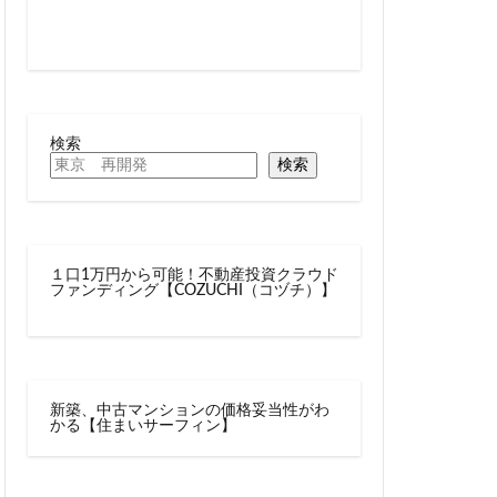
線
兜町
六町
再整備
大阪急行
北小金
十条
検索
千駄ヶ谷
検索
駅
厚木駅
名古屋駅
向ヶ丘遊園
１口1万円から可能！不動産投資クラウド
四ツ谷駅
ファンディング【COZUCHI（コヅチ）】
多摩センター
大学
大宮
大手町
大森駅
新築、中古マンションの価格妥当性がわ
レール
大阪市
かる【住まいサーフィン】
岩駅
小川町
尻手