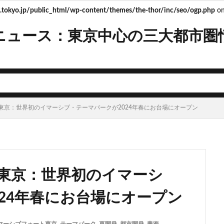
tokyo.jp/public_html/wp-content/themes/the-thor/inc/seo/ogp.php
on
ニュース：東京中心の三大都市圏
mera
Apple
BRT
Bunkamura
CeeU Yokohama
COIWA P
JFE
JP
JPタワー大阪
JR
JR九州
JR南武線
J
R西日本
KABUTO ONE
KAMISEYA PARK
KK線
LRT
LV
ISHIMA2050
Park-PFI
SMC
SRT
STATION Ai
うめきた
東京：世界初のイマーシブ・テーマパークが2024年春にお台場にオープン
お台場
お台場海浜公園
かわまちづくり
こちら葛飾区亀有公園
たま市
さいたま新都心
ささしまライブ
そごう
そごう柏
ス
つくば市
ひばりヶ丘
まちづくり
みなとみらい
みな
ゆめが丘
ららぽーと豊洲
ららテラス
アクセス線
アジア大会
東京：世界初のイマーシ
ンダーパス
アーバンネット名古屋ネクスタビル
イオン
イオンモー
イコカ
イマーシブフォート東京
エクセレント ザ タワー
24年春にお台場にオープン
ド北海道
オフィス
オフィスビル
カジノ
ガード下
キャ
キャンパス
クロス向ヶ丘遊園
グラングリーン大阪
グランスタ