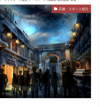
マーシブフォート東京
,
テーマパーク
,
再開発
,
都市開発
,
青海
ム
サブカルチャー
サーキット
ザ 豊海タワー マリン&スカイ
店舗・スポット紹介
スタジアム
スタートアップ
ステーションAi
スマートシティ
ワーマンション
テーマパーク
トヨタ
トヨタ自動車
ニュウマ
ハイアット
ハラカド
バイパス
バス
バスターミナル
ヒルトン
ブルーライン
プロ野球
ベルク
ホテル
ホテ
ボールパーク
ポンテグランデTOKYO
マンション
ミナモア
ライブハウス
ラウンドアバウト
リニア
ルミネ
ロータリ
三島駅
三河安城
三河島駅
三田
三田駅
三菱UFJ銀行
郷市
上板橋
上瀬谷通信施設跡地
上野
上野動物園
上野
前
不動産
不動産投資
世田谷区
中央区
中央線
中
中川運河
中日ビル
中目黒
中野サンプラザ
中野区
内
丸の内TOEI
丸の内警察署
乃木坂
久屋大通
久屋大通
五反田
五反田駅
井荻駅
交差点
交通
京急
成松戸線
京成立石
京成線
京成高砂駅
京橋
京浜東北線
電鉄
京葉線
京都市
京阪
今池
代々木
代々木公園