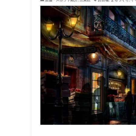
店舗・スポット紹介
,
江東区
お台場
,
まちづくり
,
イ
サッカースタジア
ジブリパーク
タワマン
タ
ニュー新橋ビル
ヒューリック
ホーム増設
ヨドバシカメラ
三井住友銀行
三軒茶屋
三
上野駅
不動
中央道
中川
中野駅
丸の
九段下
亀有
京急川崎
京
京王線
京王