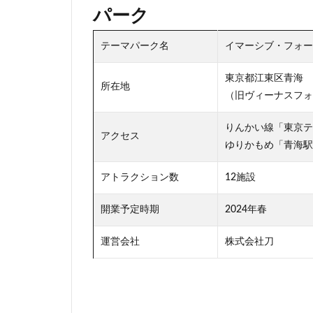
パーク
駅ビル
駅前
高層ビル
高
テーマパーク名
イマーシブ・フォート東
高級マンション
東京都江東区青海
高輪ゲートウェイ
所在地
（旧ヴィーナスフォ
麻布十番
りんかい線「東京テ
アクセス
ゆりかもめ「青海駅
アトラクション数
12施設
開業予定時期
2024年春
運営会社
株式会社刀