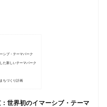
ンク
矢川駅
知立駅
石神井公園
研究学園
神保町
福岡市営地下鉄
福岡市営地下鉄七隈線
秋葉原
稲城市
体交差化
立川市
竹ノ塚
竹芝
第２六本木ヒルズ
笹塚
瀬
総武線
練馬区
美術館
羽田イノベーションシティ
羽
志野市
習志野市役所
臨海副都心
自由が丘
船堀駅
船橋
茅場町
荒川区
葛西
葛西臨海公園
葛飾区
蒲田
虎の門病院
虎ノ門
虎ノ門ヒルズ
行徳
行政
行政
ーシブ・テーマパーク
西千葉
西国立駅
西大島
西新宿
西日暮里
西早稲田
した新しいテーマパーク
西武柳沢駅
西武池袋線
西武百貨店
西武線
西荻窪
西麻
察署
警視庁
豊岡だるま
豊島区
豊島園
豊洲市場
附
赤羽
超高層ビル
超高層マンション
越中島
足立区
まちづくり計画
那覇市
郵船ビル
都営三田線
都営大江戸線
都営浅草線
鈴木町
鉄道
銀座
銀座線
鎌倉市
鎌倉市役所
神不動産
阪神高速
阿佐ヶ谷
雑司が谷
青山
青山一丁目
京：世界初のイマーシブ・テーマ
大学
顔認証
飯田橋
飯田橋駅
首都高
首都高速
駅