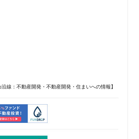
市
川口
川口市
川口駅
川崎市
川崎市役所
川越市
市川駅
市役所
帝国ホテル
帝国劇場
常磐線
常磐
広島駅
府中市
延伸
建て替え
後楽
御堂筋線
茶ノ水
御茶ノ水駅
志茂
恵比寿
愛・地球博記念公園
愛
越公園駅
所沢駅
扇島
改札
文京ガーデン
文京区
大阪
新大阪駅
新宿
新宿グランドターミナル
新宿区
新
線
新技術センター
新松戸
新横浜
新横浜駅
新橋
新空港線
新綱島
新線
新豊洲
新路線
新金貨物線
島平
日本サッカー協会
日本一
日本橋
日本橋兜町
日本
め沿線：不動産開発・不動産開発・住まいへの情報】
日比谷線
早稲田
早稲田大学
明治公園
明治大学
明治神
部
春日部駅
晴海
晴海線
月島
有料道路
有明
潮運河
木造
本八幡
本郷三丁目
札幌駅
杉並区
東
東京オリンピック2020
東京ガス
東京スカイツリー
東京ミッド
東京メトロ半蔵門線
東京メトロ南北線
東京メトロ日比谷線
東京メ
東京メトロ銀座線
東京モノレール
東京ヤクルトスワローズ