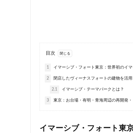
相鉄
真央リ
神田
神谷町
立体交差
立
築地市場
綾
羽田空港
習
芝公園
芝浦
目次
藤沢
藤沢市
1
イマーシブ・フォート東京：世界初のイマ
西九州新幹線
2
閉店したヴィーナスフォートの建物を活用
西武新宿線
諏訪通り
警
2.1
イマーシブ・テーマパークとは？
赤坂
赤坂見
3
東京：お台場・有明・青海周辺の再開発・
道玄坂
道路
野田市
金町
阪急
阪急阪
イマーシブ・フォート東
青海
順天堂