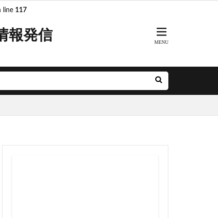
 line
117
情報発信
ARKs
DeNA
R奈良線
JR東日本
MH
minamoa
前派出所
とアクルス
アニメ
ル
ナルシティ博多
グリーン車