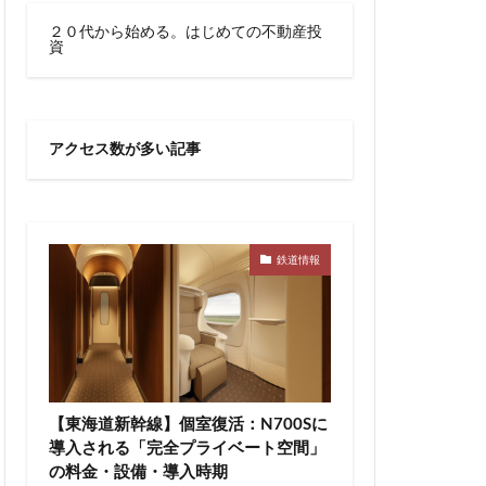
川越線
市
２０代から始める。はじめての不動産投
資
線快速
幕張豊砂
御成門
宕神社
成田市
アクセス数が多い記事
文化庁
新交通
宿駅
新宿駅西口
新津田沼
新鎌ヶ谷駅
新駅
鉄道情報
郵政
日比谷
宮前
明治通り
有楽町
京
東京BRT
タウン八重洲
【東海道新幹線】個室復活：N700Sに
トロ有楽町線
導入される「完全プライベート空間」
の料金・設備・導入時期
東京ワールドゲート