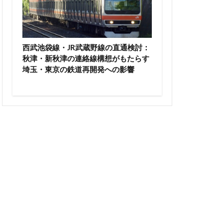
高尾山
高級ホテル
輪ゲートウェイ
西武池袋線・JR武蔵野線の直通検討：
沼
麹町
秋津・新秋津の連絡線構想がもたらす
埼玉・東京の鉄道再開発への影響