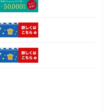
東京消防庁
東京駅
東京高速道路
東名
東名高速
東名
東川口
東急
東急プラザ赤坂
東急不動産
東急大井町線
東急田園都市線
東急百貨店
東日本銀行
東映会館
東村山駅
クライン
東武スカイツリーライン
東武東上線
東武鉄道
東池
東海道線
東神奈川
東葉高速鉄道
東西線
東銀座
東陽
板橋区
板橋駅
柏の葉キャンパス
柏市
栄
栄広場
横浜
横浜中央郵便局
横浜国際園芸博覧会
横浜市
横浜
前
武蔵小山
武蔵小杉
武蔵小杉駅
武蔵小金井駅
武蔵野
町
汐留
江戸川区
江戸川区役所
江東区
池下駅
池
袋駅
沖縄県
沼津駅
泉岳寺
津田沼
津田沼パルコ
浅草橋
浜松市
浜松町
浦和
浦和美園
浦和駅
海浜幕張
海老名市
海老名駅
渋谷
渋谷スクランブルスクエア
駅
温泉旅館
港区
港南
湘南新宿ライン
瀬谷区
火
球場
瑞穂陸上競技場
環状2号線
環状4号線
生田
田
病院
登戸
白金
白金高輪
白金高輪駅
目黒区