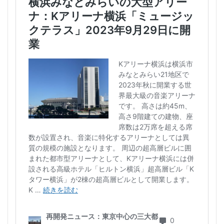
武蔵小山
武蔵小杉
武蔵小杉駅
武蔵小金井駅
武蔵野線
水戸駅
水族館
永田町
汐留
江戸川区
江戸川区役所
江東区
池下駅
池尻大橋
池袋
池袋東口
池袋駅
沖縄県
沼津駅
泉岳寺
津田沼
津田沼パルコ
津田沼公園
流山市
浅草
浅草橋
浜松市
浜松町
浦和
浦和美園
浦和駅
浦安
浦安市
海の森公園
海浜幕張
海老名市
海老名駅
渋谷
渋谷スクランブルスクエア
渋谷マルイ
渋谷区
渋谷駅
温泉旅館
港区
港南
湘南新宿ライン
瀬谷区
火災
熱田神宮
物流
王子
球場
瑞穂陸上競技場
環状2号線
環状4号線
生田
田町
町おこし
町田
番町
病院
登戸
白金
白金高輪
白金高輪駅
目黒区