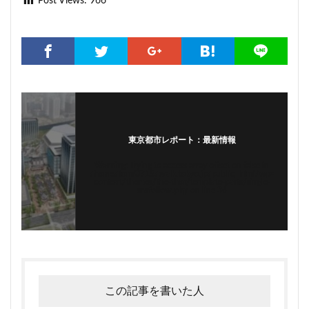
Post Views:
966
東京都市レポート：最新情報
Warning
: Trying to access array offset on false in
/home/tomi0715/walk.tokyo.jp/public_html/wp-
content/themes/the-thor/template-parts/single-
snsfollow.php
on line
36
この記事を書いた人