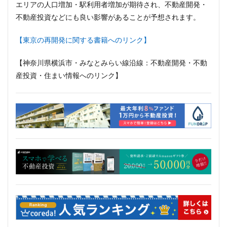
エリアの人口増加・駅利用者増加が期待され、不動産開発・
三軒茶屋
三郷市
上板橋
上瀬谷通信施設跡地
不動産投資などにも良い影響があることが予想されます。
上野
上野動物園
上野東京ライン
上野駅
不動前
不動産
不動産投資
世田谷区
【東京の再開発に関する書籍へのリンク】
中央区
中央線
中央自動車道
中央道
【神奈川県横浜市・みなとみらい線沿線：不動産開発・不動
中川
中川運河
中日ビル
中目黒
産投資・住まい情報へのリンク】
中野サンプラザ
中野区
中野区役所
中野駅
丸の内
丸の内TOEI
丸の内警察署
乃木坂
久屋大通
久屋大通公園
九条
九段下
亀有
五反田
五反田駅
井荻駅
交差点
交通
京急
京急大師線
京急川崎
京成松戸線
京成立石
京成線
京成高砂駅
京橋
京浜東北線
京王多摩川駅
京王線
京王電鉄
京葉線
京都市
京阪
今池
代々木
代々木公園
代官山
伊勢原市
伊勢原駅
伏見
住友不動産
住吉駅
住宅