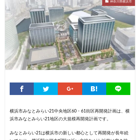
こちら葛飾区亀有公園前派出所
こち亀
さいたま市
神奈川県横浜市
さいたま新都心
ささしまライブ
そごう
そごう柏
つくばエクスプレス
つくば市
ひばりヶ丘
まちづくり
みなとみらい
みなとアクルス
ゆうぽうと
ゆめが丘
ららぽーと豊洲
ららテラス
アクセス線
アジア大会
アニメ
アリーナ
アンダーパス
アーバンネット名古屋ネクスタビル
イオン
イオンモール
イオンモール取手
イコカ
イマーシブフォート東京
エクセレント ザ タワー
エスコンフィールド北海道
オフィス
オフィスビル
カジノ
ガード下
キャナルシティ博多
横浜市みなとみらい21中央地区60・61街区再開発計画は、横
キャプテン翼
キャンパス
クロス向ヶ丘遊園
浜市みなとみらい21地区の大規模再開発計画です。
グラングリーン大阪
グランスタ
グリーン車
みなとみらい21は横浜市の新しい都心として再開発が長年続
サッカースタジアム
サブカルチャー
サーキット