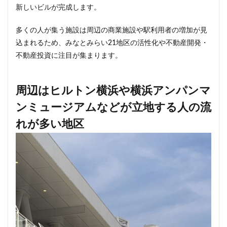
新しいビルが完成します。
西千葉
西国立駅
西大島
西新宿
西日暮里
西早稲田
西武拝島線
西武新宿線
多くの人が集う施設は周辺の商業施設や駅利用者の増加が見
込まれるため、みなとみらい21地区の活性化や不動産開発・
西武柳沢駅
西武池袋線
西武百貨店
西武線
不動産投資に注目が集まります。
西荻窪
西麻布
調布市
諏訪通り
警察署
警視庁
豊岡だるま
豊島区
豊島園
周辺はヒルトン横浜や横浜アンパンマ
豊洲市場
豊洲駅
豊海
赤坂
赤坂見附
赤羽
超高層ビル
超高層マンション
越中島
ンミュージアムなどが立地する人の流
足立区
辻堂駅
追浜
道玄坂
道路
れが多い地区
那覇市
郵船ビル
都営三田線
都営大江戸線
都営浅草線
都市開発
野田市
金町
鈴木町
鉄道
銀座
銀座線
鎌倉市
鎌倉市役所
関内
関内駅
阪急
阪急阪神不動産
阪神高速
阿佐ヶ谷
雑司が谷
青山
青山一丁目
青森駅
青海
順天堂大学
顔認証
飯田橋
飯田橋駅