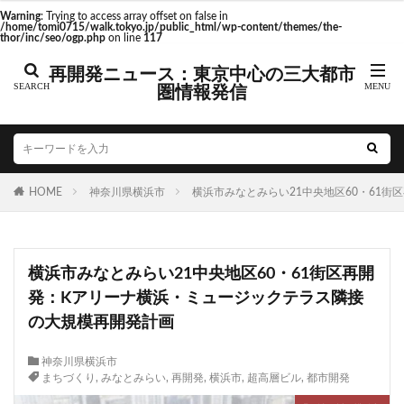
東京駅 再開発
Warning
: Trying to access array offset on false in
/home/tomi0715/walk.tokyo.jp/public_html/wp-content/themes/the-
thor/inc/seo/ogp.php
on line
117
再開発ニュース：東京中心の三大都市
圏情報発信
タグ
AI
Air BicCamera
Apple
BRT
Bunkamura
CeeU Yokohama
COIWA PARKs
HOME
DeNA
神奈川県横浜市
ICOCA
IR
横浜市みなとみらい21中央地区60・61
JFE
JP
JPタワー大阪
JR
JR九州
JR南武線
JR奈良線
JR東日本
JR相模線
JR西日本
横浜市みなとみらい21中央地区60・61街区再開
KABUTO ONE
KAMISEYA PARK
KK線
LRT
発：Kアリーナ横浜・ミュージックテラス隣接
LVMH
minamoa
N700S
OHGISHIMA2050
の大規模再開発計画
Park-PFI
SMC
SRT
STATION Ai
うめきた
うめきた再開発
お台場
神奈川県横浜市
まちづくり
,
みなとみらい
,
再開発
,
横浜市
,
超高層ビル
,
都市開発
お台場海浜公園
かわまちづくり