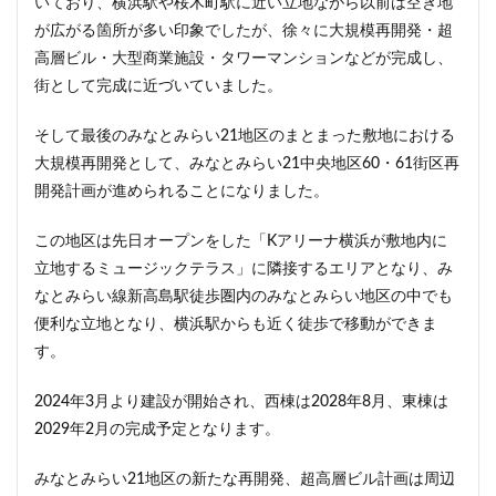
いており、横浜駅や桜木町駅に近い立地ながら以前は空き地
ザ 豊海タワー マリン&スカイ
シャポー新小岩
が広がる箇所が多い印象でしたが、徐々に大規模再開発・超
ジブリパーク
スタジアム
スタートアップ
高層ビル・大型商業施設・タワーマンションなどが完成し、
ステーションAi
スマートシティ
ソニーパーク
街として完成に近づいていました。
タワマン
タワーマンション
テーマパーク
そして最後のみなとみらい21地区のまとまった敷地における
トヨタ
トヨタ自動車
ニュウマン高輪
大規模再開発として、みなとみらい21中央地区60・61街区再
ニュー新橋ビル
ハイアット
ハラカド
開発計画が進められることになりました。
バイパス
バス
バスターミナル
バリアフリー
この地区は先日オープンをした「Kアリーナ横浜が敷地内に
ヒューリック
ヒルトン
ブルーライン
立地するミュージックテラス」に隣接するエリアとなり、み
プロ野球
ベルク
ホテル
ホテルオークラ東京
なとみらい線新高島駅徒歩圏内のみなとみらい地区の中でも
ホーム増設
ボールパーク
ポンテグランデTOKYO
便利な立地となり、横浜駅からも近く徒歩で移動ができま
マンション
ミナモア
モバイルICOCA
す。
ヨドバシカメラ
ライブハウス
ラウンドアバウト
2024年3月より建設が開始され、西棟は2028年8月、東棟は
リニア
ルミネ
ロータリー
三井不動産
2029年2月の完成予定となります。
三井住友銀行
三島駅
三河安城
三河島駅
三田
三田駅
三菱UFJ銀行
三越
みなとみらい21地区の新たな再開発、超高層ビル計画は周辺