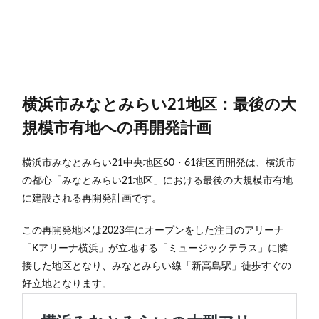
東京ワールドゲート
東京工業大学
東京消防庁
東京駅
東京高速道路
東名
東名高速
東名高速道路
東埼玉道路
東川口
東急
東急プラザ赤坂
東急不動産
東急大井町線
東急新横浜線
東急池上線
東急田園都市線
横浜市みなとみらい21地区：最後の大
東急百貨店
東日本銀行
東映会館
東村山駅
規模市有地への再開発計画
東武アーバンパークライン
東武スカイツリーライン
横浜市みなとみらい21中央地区60・61街区再開発は、横浜市
東武東上線
東武鉄道
東池袋
東海市
の都心「みなとみらい21地区」における最後の大規模市有地
東海道新幹線
東海道線
東神奈川
に建設される再開発計画です。
東葉高速鉄道
東西線
東銀座
東陽町
東陽町駅
松戸
松戸駅
板橋区
板橋駅
この再開発地区は2023年にオープンをした注目のアリーナ
「Kアリーナ横浜」が立地する「ミュージックテラス」に隣
柏の葉キャンパス
柏市
栄
栄広場
接した地区となり、みなとみらい線「新高島駅」徒歩すぐの
桜新町
梅田
森ビル
横浜
好立地となります。
横浜中央郵便局
横浜国際園芸博覧会
横浜市
横浜駅
横須賀市
橋
櫛田神社前