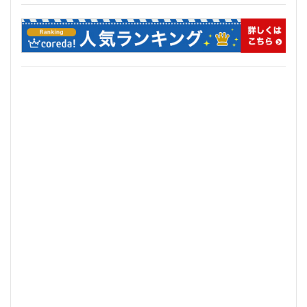
住居
信越本線
兜町
入曽駅
八丁堀
八重洲
公園
六本木
六本木ヒルズ
六本木七丁目
六町
再整備
再開発
分譲マンション
勝どき
北区
北千住
北参道
北品川
北大阪急行
北小金
北広島市
北海道新幹線
北綾瀬
北陸新幹線
区役所
医療機関
十三駅
十条
千代田区
千住大橋
千歳烏山
千種区
千葉パルコ
千葉市
千葉駅
千駄ヶ谷
千鳥町
南北線
南武線
南渡田地区
南砂町
南船橋
南葛SC
博多駅
厚木駅
原宿
取手駅
台東区
名古屋
名古屋城
名古屋市
名古屋市営地下鉄
名古屋駅
名古屋高速
名城公園
名店
名鉄
名鉄百貨店
名鉄神宮前
名駅
向ヶ丘遊園
和光市