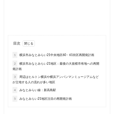
品川
品川区
品川浦
品川駅
商業施設
噴水
四ツ谷
四ツ谷駅
国家戦略特区
国立
地下鉄
埼京線
埼玉国際先進医療センター
外環道
多摩センター
多摩ニュータウン
多摩境
多摩都市モノレール
夢洲
大井町
大和ハウス
大学
大宮
目次
大宮区役所
大宮小学校
大宮駅
大山
1
横浜市みなとみらい21中央地区60・61街区再開発計画
大崎
大崎広小路
大崎駅
大手町
大森駅
2
横浜市みなとみらい21地区：最後の大規模市有地への再開
大泉ジャンクション
大田区
大門
大阪メトロ
発計画
大阪メトロ中央線
大阪モノレール
大阪市
3
周辺はヒルトン横浜や横浜アンパンマンミュージアムなど
大阪駅
天王洲アイル
学士会館
学校
が立地する人の流れが多い地区
宇都宮市
宮前区
小岩
小岩駅
小川町
4
みなとみらい線：新高島駅
小川駅
小平
小平市
小田急
5
みなとみらい21地区注目の再開発計画
小田急小田原線
小田急百貨店
小金井市
尻手
岐阜駅
岡崎市
川口
川口市
川口駅