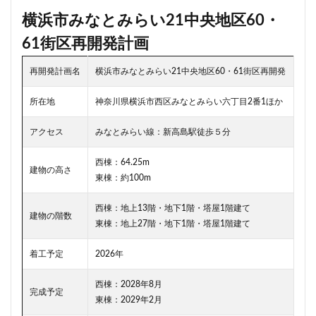
川崎市
川崎市役所
川越市
川越線
市
横浜市みなとみらい21中央地区60・
市川
市川市
市川駅
市役所
帝国ホテル
61街区再開発計画
帝国劇場
常磐線
常磐線快速
幕張豊砂
再開発計画名
横浜市みなとみらい21中央地区60・61街区再開発
平井
平和島
広島駅
府中市
延伸
建て替え
後楽
御堂筋線
御成門
所在地
神奈川県横浜市西区みなとみらい六丁目2番1ほか
御殿場線
御茶ノ水
御茶ノ水駅
志茂
アクセス
みなとみらい線：新高島駅徒歩５分
恵比寿
愛・地球博記念公園
愛宕神社
成田市
成田空港
戸越公園駅
所沢駅
扇島
改札
西棟：64.25m
建物の高さ
東棟：約100m
文京ガーデン
文京区
文化庁
新交通
新京成線
新大阪
新大阪駅
新宿
西棟：地上13階・地下1階・塔屋1階建て
建物の階数
新宿グランドターミナル
新宿区
新宿駅
東棟：地上27階・地下1階・塔屋1階建て
新宿駅西口
新小岩
新幹線
新技術センター
着工予定
2026年
新松戸
新横浜
新横浜駅
新橋
新津田沼
西棟：2028年8月
新湾岸道路
新空港線
新綱島
新線
完成予定
東棟：2029年2月
新豊洲
新路線
新金貨物線
新鎌ヶ谷駅