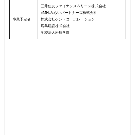
新駅
新高島
新高島平
日本サッカー協会
三井住友ファイナンス＆リース株式会社
SMFLみらいパートナーズ株式会社
日本一
日本橋
日本橋兜町
日本郵政
事業予定者
株式会社ケン・コーポレーション
日比谷
日比谷公園
日比谷線
早稲田
鹿島建設株式会社
早稲田大学
明治公園
明治大学
明治神宮前
学校法人岩崎学園
明治通り
星が丘
春日部
春日部駅
晴海
晴海線
月島
有料道路
有明
有楽町
有楽町線
朝潮運河
木造
本八幡
本郷三丁目
札幌駅
杉並区
東京
東京BRT
東京インター
東京オリンピック2020
東京ガス
東京スカイツリー
東京ミッドタウン八重洲
東京メトロ
東京メトロ半蔵門線
東京メトロ南北線
東京メトロ日比谷線
東京メトロ有楽町線
東京メトロ東西線
東京メトロ銀座線
東京モノレール
東京ヤクルトスワローズ