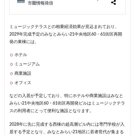
目黒駅
相模大野
相鉄
真央リンク
矢川駅
知立駅
石神井公園
研究学園
神保町
神宮前
神宮外苑
神田
神谷町
ミュージックテラスとの相乗経済効果が見込まれており、
2029年完成予定のみなとみらい21中央地区60・61街区再開
福岡市営地下鉄
福岡市営地下鉄七隈線
秋葉原
発の東棟には、
稲城市
積水ハウス
立体交差
立体交差化
立川市
竹ノ塚
竹芝
第２六本木ヒルズ
ホテル
笹塚
等々力
築地
築地市場
綾瀬
ミュージアム
総武線
練馬区
美術館
商業施設
羽田イノベーションシティ
羽田エアポートライン
オフィス
羽田空港
習志野市
習志野市役所
臨海副都心
などの入居が予定しており、特にホテルや商業施設はみなと
自由が丘
船堀駅
船橋市
船橋駅
芝公園
みらい21中央地区60・61街区再開発ビルはミュージックテラ
芝浦
茅場町
荒川区
葛西
葛西臨海公園
スの利用者にとって便利な施設となります。
葛飾区
蒲田
蔵前
蕨
藤沢
藤沢市
2028年に先に完成する西棟の超高層ビル内には専門学校が入
虎の門病院
虎ノ門
虎ノ門ヒルズ
行徳
居する予定となり、みなとみらい21地区に若者世代が集まる
行政
行政区
表参道
西九州新幹線