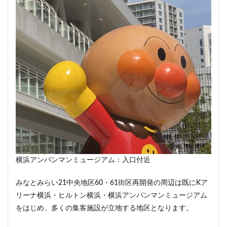
首都高
首都高速
駅
駅ナカ
駅ビル
駅前再開発
駅前広場
駅近
駐車場
駒沢大学
駒沢大学駅
高尾山
高層ビル
高層マンション
高島平
高架
高架下
高架化
高架駅
高級ホテル
高級マンション
高級住宅街
高級分譲マンション
高級老人ホーム
高輪
高輪ゲートウェイ
高輪ゲートウェイシティ
高速道路
高麗川駅
鶴ヶ峰駅
鶴川
鶴舞
鷺沼
麹町
麻布十番
横浜アンパンマンミュージアム：入口付近
検索
みなとみらい21中央地区60・61街区再開発の周辺は既にKア
リーナ横浜・ヒルトン横浜・横浜アンパンマンミュージアム
をはじめ、多くの集客施設が立地する地区となります。