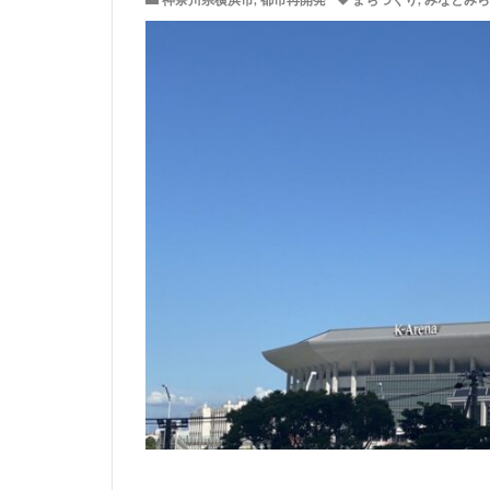
神奈川県横浜市
,
都市再開発
まちづくり
,
みなとみら
サッカースタジア
ジブリパーク
タワマン
タ
ニュー新橋ビル
ヒューリック
ホーム増設
ヨドバシカメラ
三井住友銀行
三軒茶屋
三
上野駅
不動
中央道
中川
中野駅
丸の
九段下
亀有
京急川崎
京
京王線
京王