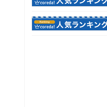
東京工業大学
東埼玉道路
東急池上線
東武アーバンパー
東海道新幹線
松戸
松戸駅
梅田
森ビル
橋
櫛田神社
水族館
永田
池袋東口
池
流山市
浅草
海の森公園
渋谷区
渋谷
物流
王子
町田
番町