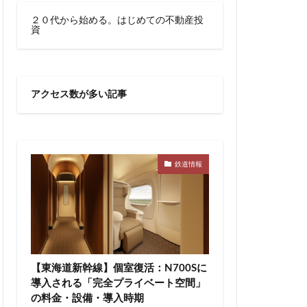
川越線
市
２０代から始める。はじめての不動産投
資
線快速
幕張豊砂
御成門
宕神社
成田市
アクセス数が多い記事
文化庁
新交通
宿駅
新宿駅西口
新津田沼
新鎌ヶ谷駅
新駅
鉄道情報
郵政
日比谷
宮前
明治通り
有楽町
京
東京BRT
タウン八重洲
【東海道新幹線】個室復活：N700Sに
トロ有楽町線
導入される「完全プライベート空間」
の料金・設備・導入時期
東京ワールドゲート