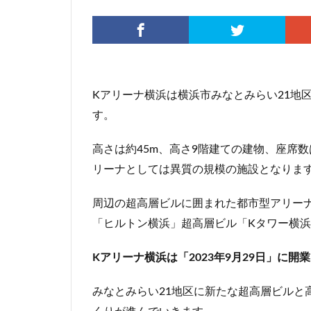
伊勢原市
伊
入曽駅
八丁
再開発
分譲
北広島市
北
Kアリーナ横浜は横浜市みなとみらい21地区
千代田区
千
す。
千鳥町
南北
原宿
取手駅
高さは約45m、高さ9階建ての建物、座席
名古屋高速
リーナとしては異質の規模の施設となりま
和光市
品川
国家戦略特区
周辺の超高層ビルに囲まれた都市型アリー
多摩ニュータウン
「ヒルトン横浜」超高層ビル「Kタワー横浜
大宮区役所
Kアリーナ横浜は「2023年9月29日」に開
大泉ジャンクショ
大阪駅
天王
みなとみらい21地区に新たな超高層ビルと
小川駅
小平