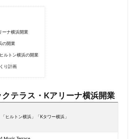
ンク
矢川駅
知立駅
石神井公園
研究学園
神保町
福岡市営地下鉄
福岡市営地下鉄七隈線
秋葉原
稲城市
体交差化
立川市
竹ノ塚
竹芝
第２六本木ヒルズ
笹塚
リーナ横浜開業
瀬
総武線
練馬区
美術館
羽田イノベーションシティ
羽
浜の開業
志野市
習志野市役所
臨海副都心
自由が丘
船堀駅
船橋
茅場町
荒川区
葛西
葛西臨海公園
葛飾区
蒲田
ヒルトン横浜の開業
虎の門病院
虎ノ門
虎ノ門ヒルズ
行徳
行政
行政
くり計画
西千葉
西国立駅
西大島
西新宿
西日暮里
西早稲田
西武柳沢駅
西武池袋線
西武百貨店
西武線
西荻窪
西麻
察署
警視庁
豊岡だるま
豊島区
豊島園
豊洲市場
ックテラス・Kアリーナ横浜開業
附
赤羽
超高層ビル
超高層マンション
越中島
足立区
那覇市
郵船ビル
都営三田線
都営大江戸線
都営浅草線
」「ヒルトン横浜」「Kタワー横浜」
鈴木町
鉄道
銀座
銀座線
鎌倉市
鎌倉市役所
神不動産
阪神高速
阿佐ヶ谷
雑司が谷
青山
青山一丁目
大学
顔認証
飯田橋
飯田橋駅
首都高
首都高速
駅
ic Terrace