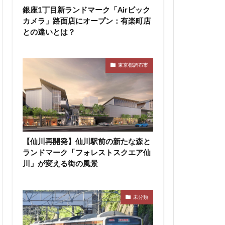
銀座1丁目新ランドマーク「Airビック
神宮前
神宮外苑
カメラ」路面店にオープン：有楽町店
積水ハウス
との違いとは？
等々力
築地
田エアポートライン
東京都調布市
市
船橋駅
蔵前
蕨
区
表参道
西武拝島線
布
調布市
【仙川再開発】仙川駅前の新たな森と
豊洲駅
豊海
ランドマーク「フォレストスクエア仙
辻堂駅
川」が変える街の風景
追浜
都市開発
関内
関内駅
未分類
青森駅
駅ナカ