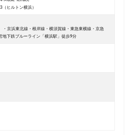
13（ヒルトン横浜）
再開発
駅前広場
駅近
駐車場
駒沢大学
駒沢大学駅
層マンション
高島平
高架
高架下
高架化
高架駅
高級住宅街
高級分譲マンション
高級老人ホーム
高輪
高
ン）・京浜東北線・根岸線・横須賀線・東急東横線・京急
シティ
高速道路
高麗川駅
鶴ヶ峰駅
鶴川
鶴舞
鷺
営地下鉄ブルーライン「横浜駅」徒歩9分
検索