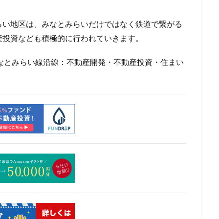
市
川口
川口市
川口駅
川崎市
川崎市役所
川越市
らい地区は、みなとみらいだけではなく鉄道で繋がる
市川駅
市役所
帝国ホテル
帝国劇場
常磐線
常磐
産投資なども積極的に行われていきます。
広島駅
府中市
延伸
建て替え
後楽
御堂筋線
茶ノ水
御茶ノ水駅
志茂
恵比寿
愛・地球博記念公園
愛
みなとみらい線沿線：不動産開発・不動産投資・住まい
越公園駅
所沢駅
扇島
改札
文京ガーデン
文京区
大阪
新大阪駅
新宿
新宿グランドターミナル
新宿区
新
線
新技術センター
新松戸
新横浜
新横浜駅
新橋
新空港線
新綱島
新線
新豊洲
新路線
新金貨物線
島平
日本サッカー協会
日本一
日本橋
日本橋兜町
日本
日比谷線
早稲田
早稲田大学
明治公園
明治大学
明治神
部
春日部駅
晴海
晴海線
月島
有料道路
有明
潮運河
木造
本八幡
本郷三丁目
札幌駅
杉並区
東
東京オリンピック2020
東京ガス
東京スカイツリー
東京ミッド
東京メトロ半蔵門線
東京メトロ南北線
東京メトロ日比谷線
東京メ
東京メトロ銀座線
東京モノレール
東京ヤクルトスワローズ