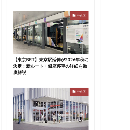
高速道路
東急新横浜線
中央区
袋
東海市
町
東陽町駅
桜新町
駅
横須賀市
【東京BRT】東京駅延伸が2026年秋に
決定：新ルート・銀座停車の詳細を徹
線
水戸駅
底解説
尻大橋
池袋
津田沼公園
中央区
浦安
浦安市
渋谷マルイ
災
熱田神宮
町
町おこし
目黒駅
相模大野