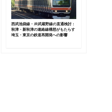
高尾山
高級ホテル
輪ゲートウェイ
西武池袋線・JR武蔵野線の直通検討：
沼
麹町
秋津・新秋津の連絡線構想がもたらす
埼玉・東京の鉄道再開発への影響