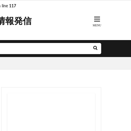
 line
117
情報発信
ARKs
DeNA
R奈良線
JR東日本
MH
minamoa
前派出所
とアクルス
アニメ
ル
ナルシティ博多
グリーン車