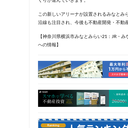
くりが進んでいきます。
岐阜駅
岡崎
この新しいアリーナが設置されるみなとみ
市川
市川市
沿線も注目され、今後も不動産開発・不動
平井
平和島
御殿場線
御
【神奈川県横浜市みなとみらい21：JR・
成田空港
戸
への情報】
新京成線
新
新小岩
新幹
新湾岸道路
新高島
新高
日比谷公園
星が丘
春日
有楽町線
朝
東京インター
東京メトロ
東京メトロ東西線