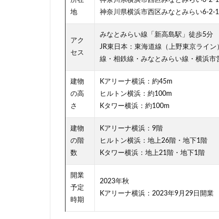
地
神奈川県横浜市西区みなとみらい6-2-
駅ビル
駅前
高層ビル
高
みなとみらい線「新高島駅」徒歩5分
アク
高級マンション
JR東日本：東海道線（上野東京ライ
セス
高輪ゲートウェイ
線・相鉄線・みなとみらい線・横浜市
麻布十番
建物
Kアリーナ横浜：約45m
の高
ヒルトン横浜：約100m
さ
Kタワー横浜：約100m
建物
Kアリーナ横浜：9階
の階
ヒルトン横浜：地上26階・地下1階
数
Kタワー横浜：地上21階・地下1階
開業
2023年秋
予定
Kアリーナ横浜：2023年9月29日開業
時期