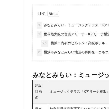
相鉄
真央リ
目次
神田
神谷町
立体交差
立
1
みなとみらい：ミュージックテラス・Kア
築地市場
綾
2
世界最大級の音楽アリーナ・Kアリーナ横
羽田空港
習
芝公園
芝浦
2.1
横浜市内初のヒルトン：高級ホテル・
藤沢
藤沢市
3
横浜市みなとみらい地区の再開発・まちづ
西九州新幹線
西武新宿線
諏訪通り
警
みなとみらい：ミュージ
赤坂
赤坂見
建設
道玄坂
道路
計画
ミュージックテラス「Kアリーナ横浜
野田市
金町
名
阪急
阪急阪
青海
順天堂
所在
神奈川県横浜市西区みなとみらい6-2-14 Mus