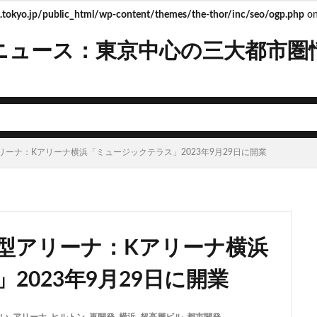
tokyo.jp/public_html/wp-content/themes/the-thor/inc/seo/ogp.php
on
ニュース：東京中心の三大都市圏
mera
Apple
BRT
Bunkamura
CeeU Yokohama
COIWA P
JFE
JP
JPタワー大阪
JR
JR九州
JR南武線
J
R西日本
KABUTO ONE
KAMISEYA PARK
KK線
LRT
LV
ISHIMA2050
Park-PFI
SMC
SRT
STATION Ai
うめきた
ーナ：Kアリーナ横浜「ミュージックテラス」2023年9月29日に開業
お台場
お台場海浜公園
かわまちづくり
こちら葛飾区亀有公園
たま市
さいたま新都心
ささしまライブ
そごう
そごう柏
ス
つくば市
ひばりヶ丘
まちづくり
みなとみらい
みな
ゆめが丘
ららぽーと豊洲
ららテラス
アクセス線
アジア大会
型アリーナ：Kアリーナ横浜
ンダーパス
アーバンネット名古屋ネクスタビル
イオン
イオンモー
イコカ
イマーシブフォート東京
エクセレント ザ タワー
2023年9月29日に開業
ド北海道
オフィス
オフィスビル
カジノ
ガード下
キャ
キャンパス
クロス向ヶ丘遊園
グラングリーン大阪
グランスタ