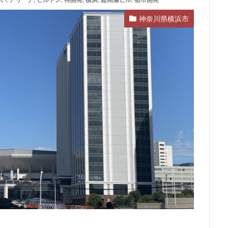
い
,
アリーナ
,
ヒルトン
,
再開発
,
横浜
,
超高層ビル
,
都市開発
ム
サブカルチャー
サーキット
ザ 豊海タワー マリン&スカイ
神奈川県横浜市
スタジアム
スタートアップ
ステーションAi
スマートシティ
ワーマンション
テーマパーク
トヨタ
トヨタ自動車
ニュウマ
ハイアット
ハラカド
バイパス
バス
バスターミナル
ヒルトン
ブルーライン
プロ野球
ベルク
ホテル
ホテ
ボールパーク
ポンテグランデTOKYO
マンション
ミナモア
ライブハウス
ラウンドアバウト
リニア
ルミネ
ロータリ
三島駅
三河安城
三河島駅
三田
三田駅
三菱UFJ銀行
郷市
上板橋
上瀬谷通信施設跡地
上野
上野動物園
上野
前
不動産
不動産投資
世田谷区
中央区
中央線
中
中川運河
中日ビル
中目黒
中野サンプラザ
中野区
内
丸の内TOEI
丸の内警察署
乃木坂
久屋大通
久屋大通
五反田
五反田駅
井荻駅
交差点
交通
京急
成松戸線
京成立石
京成線
京成高砂駅
京橋
京浜東北線
電鉄
京葉線
京都市
京阪
今池
代々木
代々木公園