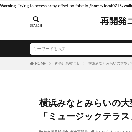
Warning
: Trying to access array offset on false in
/home/tomi0715/walk.
タグ
再開発
AI
Air BicCa
ICOCA
IR
JR相模線
J
N700S
OHG
神奈川県横浜市
横浜みなとみらいの大型アリ
HOME
うめきた再開発
こち亀
さい
つくばエクスプレ
ゆうぽうと
横浜みなとみらいの大
アリーナ
ア
イオンモール取手
「ミュージックテラス」
エスコンフィール
キャプテン翼