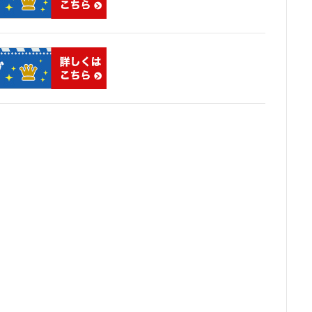
東京消防庁
東京駅
東京高速道路
東名
東名高速
東名
東川口
東急
東急プラザ赤坂
東急不動産
東急大井町線
東急田園都市線
東急百貨店
東日本銀行
東映会館
東村山駅
クライン
東武スカイツリーライン
東武東上線
東武鉄道
東池
東海道線
東神奈川
東葉高速鉄道
東西線
東銀座
東陽
板橋区
板橋駅
柏の葉キャンパス
柏市
栄
栄広場
横浜
横浜中央郵便局
横浜国際園芸博覧会
横浜市
横浜
前
武蔵小山
武蔵小杉
武蔵小杉駅
武蔵小金井駅
武蔵野
町
汐留
江戸川区
江戸川区役所
江東区
池下駅
池
袋駅
沖縄県
沼津駅
泉岳寺
津田沼
津田沼パルコ
浅草橋
浜松市
浜松町
浦和
浦和美園
浦和駅
海浜幕張
海老名市
海老名駅
渋谷
渋谷スクランブルスクエア
駅
温泉旅館
港区
港南
湘南新宿ライン
瀬谷区
火
球場
瑞穂陸上競技場
環状2号線
環状4号線
生田
田
病院
登戸
白金
白金高輪
白金高輪駅
目黒区