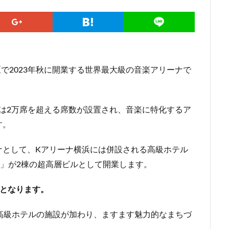
勢原駅
伏見
住友不動産
住吉駅
住宅
住居
信越本
堀
八重洲
公園
六本木
六本木ヒルズ
六本木七丁目
マンション
勝どき
北区
北千住
北参道
北品川
北
海道新幹線
北綾瀬
北陸新幹線
区役所
医療機関
十三駅
で2023年秋に開業する世界最大級の音楽アリーナで
住大橋
千歳烏山
千種区
千葉パルコ
千葉市
千葉駅
線
南武線
南渡田地区
南砂町
南船橋
南葛SC
博多
台東区
名古屋
名古屋城
名古屋市
名古屋市営地下鉄
数は2万席を超える席数が設置され、音楽に特化するア
名城公園
名店
名鉄
名鉄百貨店
名鉄神宮前
名駅
す。
品川区
品川浦
品川駅
商業施設
噴水
四ツ谷
国立
地下鉄
埼京線
埼玉国際先進医療センター
外環道
ナとして、Kアリーナ横浜には併設される高級ホテル
多摩境
多摩都市モノレール
夢洲
大井町
大和ハウス
」が2棟の超高層ビルとして開業します。
大宮小学校
大宮駅
大山
大崎
大崎広小路
大崎駅
業となります。
ン
大田区
大門
大阪メトロ
大阪メトロ中央線
大阪モノ
洲アイル
学士会館
学校
宇都宮市
宮前区
小岩
小
高級ホテルの施設が加わり、ますます魅力的なまちづ
小平市
小田急
小田急小田原線
小田急百貨店
小金井市