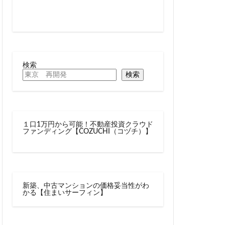
線
兜町
六町
再整備
大阪急行
北小金
十条
検索
千駄ヶ谷
検索
駅
厚木駅
名古屋駅
向ヶ丘遊園
１口1万円から可能！不動産投資クラウド
四ツ谷駅
ファンディング【COZUCHI（コヅチ）】
多摩センター
大学
大宮
大手町
大森駅
新築、中古マンションの価格妥当性がわ
レール
大阪市
かる【住まいサーフィン】
岩駅
小川町
尻手