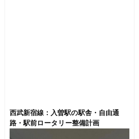
川崎市
川崎市役所
川越市
川越線
市
市川
市川市
市川駅
市役所
帝国ホテル
帝国劇場
常磐線
常磐線快速
幕張豊砂
平井
平和島
広島駅
府中市
延伸
建て替え
後楽
御堂筋線
御成門
御殿場線
御茶ノ水
御茶ノ水駅
志茂
恵比寿
愛・地球博記念公園
愛宕神社
成田市
成田空港
戸越公園駅
所沢駅
扇島
改札
文京ガーデン
文京区
文化庁
新交通
新京成線
新大阪
新大阪駅
新宿
新宿グランドターミナル
新宿区
新宿駅
新宿駅西口
新小岩
新幹線
新技術センター
西武新宿線：入曽駅の駅舎・自由通
新松戸
新横浜
新横浜駅
新橋
新津田沼
路・駅前ロータリー整備計画
新湾岸道路
新空港線
新綱島
新線
新豊洲
新路線
新金貨物線
新鎌ヶ谷駅