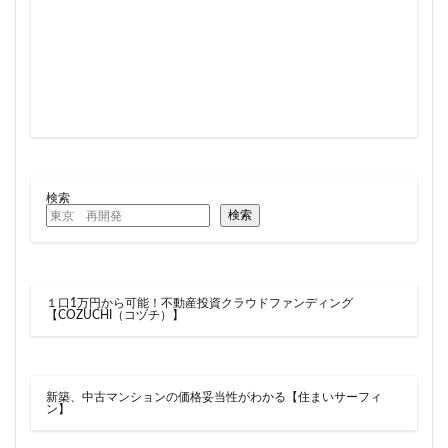
検索
検索
１口1万円から可能！不動産投資クラウドファンディング
【COZUCHI（コヅチ）】
新築、中古マンションの価格妥当性がわかる【住まいサーフィ
ン】