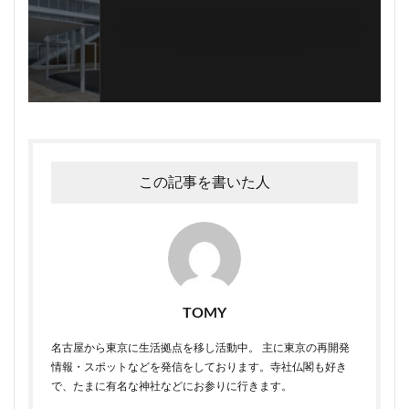
Warning
: Trying to access array offset on false in
/home/tomi0715/walk.tokyo.jp/public_html/wp-
content/themes/the-thor/template-parts/single-
snsfollow.php
on line
36
この記事を書いた人
TOMY
名古屋から東京に生活拠点を移し活動中。 主に東京の再開発
情報・スポットなどを発信をしております。寺社仏閣も好き
で、たまに有名な神社などにお参りに行きます。