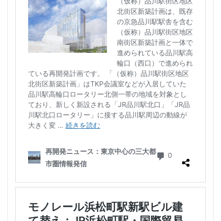
西千葉
西国立駅
西大島
西新宿
西日暮里
西早稲田
西武拝島線
西武新宿線
西武柳沢駅
西武池袋線
西武百貨店
西武線
西荻窪
西麻布
調布市
諏訪通り
警察署
警視庁
豊岡だるま
豊島区
豊島園
豊洲市場
豊洲駅
豊海
赤坂
赤坂見附
赤羽
超高層ビル
超高層マンション
越中島
足立区
辻堂駅
追浜
道玄坂
道路
那覇市
郵船ビル
都営三田線
都営大江戸線
都営浅草線
都市開発
野田市
金町
鈴木町
鉄道
銀座
銀座線
鎌倉市
鎌倉市役所
関内
関内駅
阪急
阪急阪神不動産
阪神高速
阿佐ヶ谷
雑司が谷
青山
青山一丁目
青森駅
青海
順天堂大学
顔認証
飯田橋
飯田橋駅