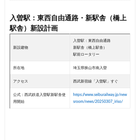
品川
品川区
品川浦
品川駅
商業施設
噴水
四ツ谷
四ツ谷駅
国家戦略特区
入曽駅：東西自由通路・新駅舎（橋上
国立
地下鉄
埼京線
駅舎）新設計画
埼玉国際先進医療センター
外環道
多摩センター
入曽駅：東西自由通路
多摩ニュータウン
多摩境
多摩都市モノレール
新設建物
新駅舎（橋上駅舎）
夢洲
大井町
大和ハウス
大学
大宮
駅前ロータリー
大宮区役所
大宮小学校
大宮駅
大山
所在地
埼玉県狭山市南入曽
大崎
大崎広小路
大崎駅
大手町
大森駅
大泉ジャンクション
大田区
大門
大阪メトロ
アクセス
西武新宿線「入曽駅」すぐ
大阪メトロ中央線
大阪モノレール
大阪市
公式：西武鉄道入曽駅新駅舎使
https://www.seiburailway.jp/new
大阪駅
天王洲アイル
学士会館
学校
用開始
sroom/news/20250307_iriso/
宇都宮市
宮前区
小岩
小岩駅
小川町
小川駅
小平
小平市
小田急
小田急小田原線
小田急百貨店
小金井市
尻手
岐阜駅
岡崎市
川口
川口市
川口駅