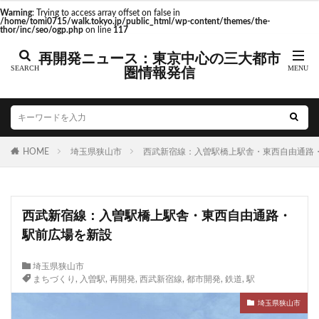
東京駅 再開発
Warning
: Trying to access array offset on false in
/home/tomi0715/walk.tokyo.jp/public_html/wp-content/themes/the-
thor/inc/seo/ogp.php
on line
117
再開発ニュース：東京中心の三大都市
圏情報発信
タグ
AI
Air BicCamera
Apple
BRT
Bunkamura
CeeU Yokohama
COIWA PARKs
HOME
DeNA
埼玉県狭山市
ICOCA
西武新宿線：入曽駅橋上駅舎・東西自由通路
IR
JFE
JP
JPタワー大阪
JR
JR九州
JR南武線
JR奈良線
JR東日本
JR相模線
JR西日本
西武新宿線：入曽駅橋上駅舎・東西自由通路・
KABUTO ONE
KAMISEYA PARK
KK線
LRT
駅前広場を新設
LVMH
minamoa
N700S
OHGISHIMA2050
Park-PFI
SMC
SRT
STATION Ai
埼玉県狭山市
まちづくり
,
入曽駅
,
再開発
,
西武新宿線
,
都市開発
,
鉄道
,
駅
うめきた
うめきた再開発
お台場
お台場海浜公園
かわまちづくり
埼玉県狭山市