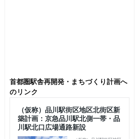
目黒駅
相模大野
相鉄
真央リンク
矢川駅
知立駅
石神井公園
研究学園
神保町
神宮前
神宮外苑
神田
神谷町
福岡市営地下鉄
福岡市営地下鉄七隈線
秋葉原
稲城市
積水ハウス
立体交差
立体交差化
立川市
竹ノ塚
竹芝
第２六本木ヒルズ
笹塚
等々力
築地
築地市場
綾瀬
総武線
練馬区
美術館
首都圏駅舎再開発・まちづくり計画へ
羽田イノベーションシティ
羽田エアポートライン
のリンク
羽田空港
習志野市
習志野市役所
臨海副都心
自由が丘
船堀駅
船橋市
船橋駅
芝公園
芝浦
茅場町
荒川区
葛西
葛西臨海公園
葛飾区
蒲田
蔵前
蕨
藤沢
藤沢市
虎の門病院
虎ノ門
虎ノ門ヒルズ
行徳
行政
行政区
表参道
西九州新幹線