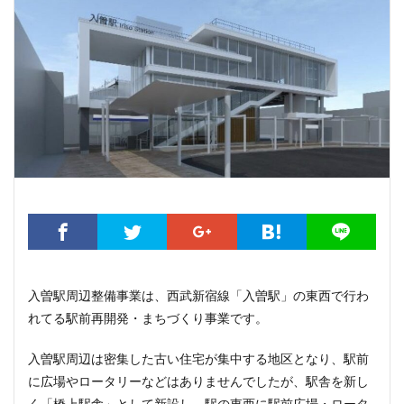
こちら葛飾区亀有公園前派出所
こち亀
さいたま市
さいたま新都心
ささしまライブ
そごう
そごう柏
つくばエクスプレス
つくば市
ひばりヶ丘
まちづくり
みなとみらい
みなとアクルス
ゆうぽうと
ゆめが丘
ららぽーと豊洲
ららテラス
アクセス線
アジア大会
アニメ
アリーナ
アンダーパス
アーバンネット名古屋ネクスタビル
イオン
イオンモール
イオンモール取手
イコカ
イマーシブフォート東京
エクセレント ザ タワー
エスコンフィールド北海道
オフィス
オフィスビル
入曽駅周辺整備事業は、西武新宿線「入曽駅」の東西で行わ
カジノ
ガード下
キャナルシティ博多
れてる駅前再開発・まちづくり事業です。
キャプテン翼
キャンパス
クロス向ヶ丘遊園
グラングリーン大阪
グランスタ
グリーン車
入曽駅周辺は密集した古い住宅が集中する地区となり、駅前
に広場やロータリーなどはありませんでしたが、駅舎を新し
サッカースタジアム
サブカルチャー
サーキット