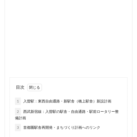
住居
信越本線
兜町
入曽駅
八丁堀
八重洲
公園
六本木
六本木ヒルズ
六本木七丁目
六町
再整備
再開発
分譲マンション
勝どき
北区
北千住
北参道
北品川
北大阪急行
北小金
北広島市
北海道新幹線
北綾瀬
北陸新幹線
区役所
医療機関
十三駅
十条
千代田区
千住大橋
千歳烏山
千種区
千葉パルコ
千葉市
千葉駅
千駄ヶ谷
千鳥町
南北線
南武線
南渡田地区
南砂町
南船橋
目次
南葛SC
博多駅
厚木駅
原宿
取手駅
1
入曽駅：東西自由通路・新駅舎（橋上駅舎）新設計画
台東区
名古屋
名古屋城
名古屋市
2
西武新宿線：入曽駅の駅舎・自由通路・駅前ロータリー整
名古屋市営地下鉄
名古屋駅
名古屋高速
備計画
名城公園
名店
名鉄
名鉄百貨店
3
首都圏駅舎再開発・まちづくり計画へのリンク
名鉄神宮前
名駅
向ヶ丘遊園
和光市