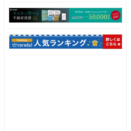
武蔵小山
武蔵小杉
武蔵小杉駅
武蔵小金井駅
武蔵野線
水戸駅
水族館
永田町
汐留
江戸川区
江戸川区役所
江東区
池下駅
池尻大橋
池袋
池袋東口
池袋駅
沖縄県
沼津駅
泉岳寺
津田沼
津田沼パルコ
津田沼公園
流山市
浅草
浅草橋
浜松市
浜松町
浦和
浦和美園
浦和駅
浦安
浦安市
海の森公園
海浜幕張
海老名市
海老名駅
渋谷
渋谷スクランブルスクエア
渋谷マルイ
渋谷区
渋谷駅
温泉旅館
港区
港南
湘南新宿ライン
瀬谷区
火災
熱田神宮
物流
王子
球場
瑞穂陸上競技場
環状2号線
環状4号線
生田
田町
町おこし
町田
番町
病院
登戸
白金
白金高輪
白金高輪駅
目黒区