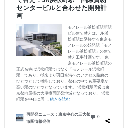
首都高
首都高速
駅
駅ナカ
駅ビル
駅前再開発
駅前広場
駅近
駐車場
駒沢大学
駒沢大学駅
高尾山
高層ビル
高層マンション
高島平
高架
高架下
高架化
高架駅
高級ホテル
高級マンション
高級住宅街
高級分譲マンション
高級老人ホーム
高輪
高輪ゲートウェイ
高輪ゲートウェイシティ
高速道路
高麗川駅
鶴ヶ峰駅
鶴川
鶴舞
鷺沼
麹町
麻布十番
検索