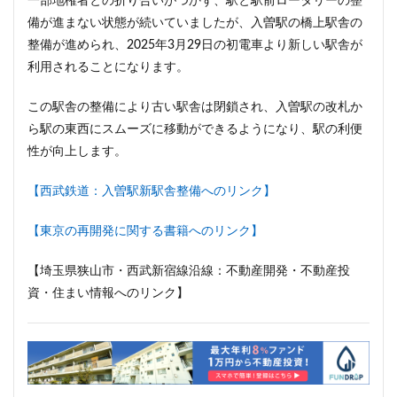
一部地権者との折り合いがつかず、駅と駅前ロータリーの整
東京ワールドゲート
東京工業大学
東京消防庁
備が進まない状態が続いていましたが、入曽駅の橋上駅舎の
東京駅
東京高速道路
東名
東名高速
整備が進められ、2025年3月29日の初電車より新しい駅舎が
利用されることになります。
東名高速道路
東埼玉道路
東川口
東急
東急プラザ赤坂
東急不動産
東急大井町線
この駅舎の整備により古い駅舎は閉鎖され、入曽駅の改札か
東急新横浜線
東急池上線
東急田園都市線
ら駅の東西にスムーズに移動ができるようになり、駅の利便
東急百貨店
東日本銀行
東映会館
東村山駅
性が向上します。
東武アーバンパークライン
東武スカイツリーライン
【西武鉄道：入曽駅新駅舎整備へのリンク】
東武東上線
東武鉄道
東池袋
東海市
東海道新幹線
東海道線
東神奈川
【東京の再開発に関する書籍へのリンク】
東葉高速鉄道
東西線
東銀座
東陽町
【埼玉県狭山市・西武新宿線沿線：不動産開発・不動産投
東陽町駅
松戸
松戸駅
板橋区
板橋駅
資・住まい情報へのリンク】
柏の葉キャンパス
柏市
栄
栄広場
桜新町
梅田
森ビル
横浜
横浜中央郵便局
横浜国際園芸博覧会
横浜市
横浜駅
横須賀市
橋
櫛田神社前