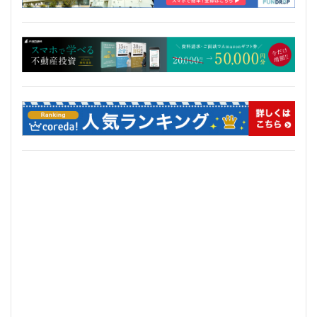
三軒茶屋
三郷市
上板橋
上瀬谷通信施設跡地
上野
上野動物園
上野東京ライン
上野駅
不動前
不動産
不動産投資
世田谷区
中央区
中央線
中央自動車道
中央道
中川
中川運河
中日ビル
中目黒
中野サンプラザ
中野区
中野区役所
中野駅
丸の内
丸の内TOEI
丸の内警察署
乃木坂
久屋大通
久屋大通公園
九条
九段下
亀有
五反田
五反田駅
井荻駅
交差点
交通
京急
京急大師線
京急川崎
京成松戸線
京成立石
京成線
京成高砂駅
京橋
京浜東北線
京王多摩川駅
京王線
京王電鉄
京葉線
京都市
京阪
今池
代々木
代々木公園
代官山
伊勢原市
伊勢原駅
伏見
住友不動産
住吉駅
住宅