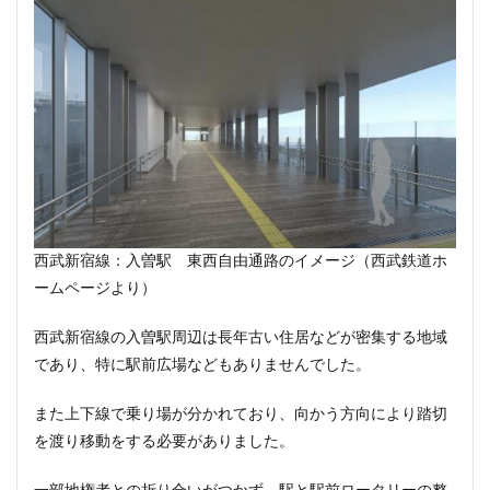
新駅
新高島
新高島平
日本サッカー協会
日本一
日本橋
日本橋兜町
日本郵政
日比谷
日比谷公園
日比谷線
早稲田
早稲田大学
明治公園
明治大学
明治神宮前
明治通り
星が丘
春日部
春日部駅
晴海
晴海線
月島
有料道路
有明
有楽町
有楽町線
朝潮運河
木造
本八幡
本郷三丁目
札幌駅
杉並区
東京
西武新宿線：入曽駅 東西自由通路のイメージ（西武鉄道ホ
東京BRT
東京インター
東京オリンピック2020
ームページより）
東京ガス
東京スカイツリー
西武新宿線の入曽駅周辺は長年古い住居などが密集する地域
東京ミッドタウン八重洲
東京メトロ
であり、特に駅前広場などもありませんでした。
東京メトロ半蔵門線
東京メトロ南北線
東京メトロ日比谷線
東京メトロ有楽町線
また上下線で乗り場が分かれており、向かう方向により踏切
を渡り移動をする必要がありました。
東京メトロ東西線
東京メトロ銀座線
東京モノレール
東京ヤクルトスワローズ