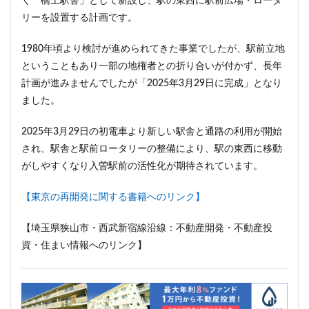
く「橋上駅舎」として新設し、駅の東西に駅前広場・ロータ
ザ 豊海タワー マリン&スカイ
シャポー新小岩
リーを設置する計画です。
ジブリパーク
スタジアム
スタートアップ
ステーションAi
スマートシティ
ソニーパーク
1980年頃より検討が進められてきた事業でしたが、駅前立地
ということもあり一部の地権者との折り合いが付かず、長年
タワマン
タワーマンション
テーマパーク
計画が進みませんでしたが「2025年3月29日に完成」となり
トヨタ
トヨタ自動車
ニュウマン高輪
ました。
ニュー新橋ビル
ハイアット
ハラカド
バイパス
バス
バスターミナル
バリアフリー
2025年3月29日の初電車より新しい駅舎と通路の利用が開始
され、駅舎と駅前ロータリーの整備により、駅の東西に移動
ヒューリック
ヒルトン
ブルーライン
がしやすくなり入曽駅前の活性化が期待されています。
プロ野球
ベルク
ホテル
ホテルオークラ東京
ホーム増設
ボールパーク
ポンテグランデTOKYO
【東京の再開発に関する書籍へのリンク】
マンション
ミナモア
モバイルICOCA
【埼玉県狭山市・西武新宿線沿線：不動産開発・不動産投
ヨドバシカメラ
ライブハウス
ラウンドアバウト
資・住まい情報へのリンク】
リニア
ルミネ
ロータリー
三井不動産
三井住友銀行
三島駅
三河安城
三河島駅
三田
三田駅
三菱UFJ銀行
三越