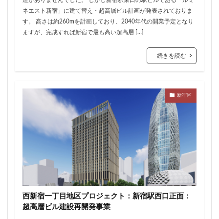
住居
信越本線
兜町
入曽駅
八丁堀
ネエスト新宿」に建て替え・超高層ビル計画が発表されておりま
八重洲
公園
六本木
六本木ヒルズ
す。 高さは約260mを計画しており、2040年代の開業予定となり
ますが、完成すれば新宿で最も高い超高層 […]
六本木七丁目
六町
再整備
再開発
分譲マンション
勝どき
北区
北千住
続きを読む
北参道
北品川
北大阪急行
北小金
北広島市
北海道新幹線
北綾瀬
北陸新幹線
区役所
医療機関
十三駅
十条
千代田区
新宿区
千住大橋
千歳烏山
千種区
千葉パルコ
千葉市
千葉駅
千駄ヶ谷
千鳥町
南北線
南武線
南渡田地区
南砂町
南船橋
南葛SC
博多駅
厚木駅
原宿
取手駅
台東区
名古屋
名古屋城
名古屋市
名古屋市営地下鉄
名古屋駅
名古屋高速
西新宿一丁目地区プロジェクト：新宿駅西口正面：
名城公園
名店
名鉄
名鉄百貨店
超高層ビル建設再開発事業
名鉄神宮前
名駅
向ヶ丘遊園
和光市