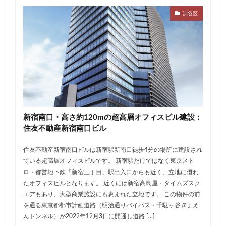
ザ 豊海タワー マリン&スカイ
シャポー新小岩
渋谷区
ジブリパーク
スタジアム
スタートアップ
ステーションAi
スマートシティ
ソニーパーク
タワマン
タワーマンション
テーマパーク
トヨタ
トヨタ自動車
ニュウマン高輪
ニュー新橋ビル
ハイアット
ハラカド
バイパス
バス
バスターミナル
バリアフリー
ヒューリック
ヒルトン
ブルーライン
新宿南口・高さ約120mの超高層オフィスビル建設：
プロ野球
ベルク
ホテル
ホテルオークラ東京
住友不動産新宿南口ビル
ホーム増設
ボールパーク
ポンテグランデTOKYO
住友不動産新宿南口ビルは新宿駅新南口徒歩4分の場所に建設され
マンション
ミナモア
モバイルICOCA
ている超高層オフィスビルです。 新宿駅だけではなく東京メト
ヨドバシカメラ
ライブハウス
ラウンドアバウト
ロ・都営地下鉄「新宿三丁目」駅出入口からも近く、立地に優れ
たオフィスビルとなります。 近くには新宿高島屋・タイムズスク
リニア
ルミネ
ロータリー
三井不動産
エアもあり、大型商業施設にも恵まれた立地です。 この物件の前
三井住友銀行
三島駅
三河安城
三河島駅
を通る東京都都市計画道路（明治通りバイパス・千駄ヶ谷ぎょえ
三田
三田駅
三菱UFJ銀行
三越
んトンネル）が2022年12月3日に開通し道路 […]