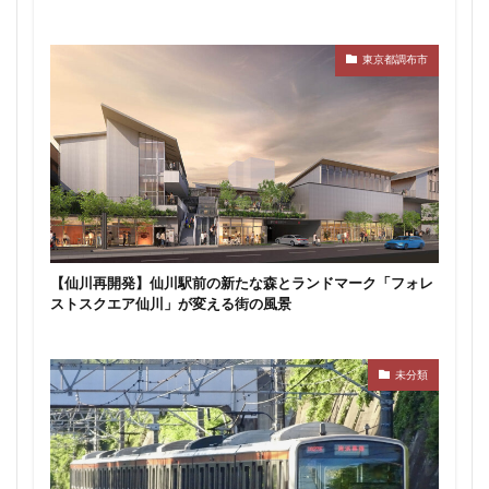
西千葉
西国立駅
西大島
西新宿
西日暮里
西早稲田
西武拝島線
西武新宿線
東京都調布市
西武柳沢駅
西武池袋線
西武百貨店
西武線
西荻窪
西麻布
調布市
諏訪通り
警察署
警視庁
豊岡だるま
豊島区
豊島園
豊洲市場
豊洲駅
豊海
赤坂
赤坂見附
赤羽
超高層ビル
超高層マンション
越中島
足立区
辻堂駅
追浜
道玄坂
道路
【仙川再開発】仙川駅前の新たな森とランドマーク「フォレ
那覇市
郵船ビル
都営三田線
都営大江戸線
ストスクエア仙川」が変える街の風景
都営浅草線
都市開発
野田市
金町
鈴木町
鉄道
銀座
銀座線
鎌倉市
未分類
鎌倉市役所
関内
関内駅
阪急
阪急阪神不動産
阪神高速
阿佐ヶ谷
雑司が谷
青山
青山一丁目
青森駅
青海
順天堂大学
顔認証
飯田橋
飯田橋駅