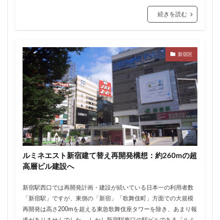
三軒茶屋
三郷市
上板橋
上瀬谷通信施設跡地
続きを読む
上野
上野動物園
上野東京ライン
上野駅
不動前
不動産
不動産投資
世田谷区
中央区
中央線
中央自動車道
中央道
新宿区
中川
中川運河
中日ビル
中目黒
中野サンプラザ
中野区
中野区役所
中野駅
丸の内
丸の内TOEI
丸の内警察署
乃木坂
久屋大通
久屋大通公園
九条
九段下
亀有
五反田
五反田駅
井荻駅
交差点
交通
京急
京急大師線
京急川崎
京成松戸線
京成立石
京成線
京成高砂駅
ルミネエスト新宿建て替え再開発構想：約260mの超
高層ビル建設へ
京橋
京浜東北線
京王多摩川駅
京王線
京王電鉄
京葉線
京都市
京阪
今池
新宿駅西口では再開発計画・建設が続いている日本一の利用者数
代々木
代々木公園
代官山
伊勢原市
「新宿駅」ですが、東側の「新宿」「歌舞伎町」方面での大規模
再開発は高さ200mを超える東急歌舞伎座タワーを除き、あまり報
伊勢原駅
伏見
住友不動産
住吉駅
住宅
道がありませんでした。 しかし新宿駅東口の駅ビルである「ルミ