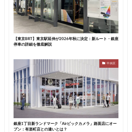
目黒駅
相模大野
相鉄
真央リンク
矢川駅
知立駅
石神井公園
研究学園
神保町
神宮前
神宮外苑
神田
神谷町
福岡市営地下鉄
福岡市営地下鉄七隈線
秋葉原
【東京BRT】東京駅延伸が2026年秋に決定：新ルート・銀座
稲城市
積水ハウス
立体交差
立体交差化
停車の詳細を徹底解説
立川市
竹ノ塚
竹芝
第２六本木ヒルズ
笹塚
等々力
築地
築地市場
綾瀬
中央区
総武線
練馬区
美術館
羽田イノベーションシティ
羽田エアポートライン
羽田空港
習志野市
習志野市役所
臨海副都心
自由が丘
船堀駅
船橋市
船橋駅
芝公園
芝浦
茅場町
荒川区
葛西
葛西臨海公園
葛飾区
蒲田
蔵前
蕨
藤沢
藤沢市
虎の門病院
虎ノ門
虎ノ門ヒルズ
行徳
銀座1丁目新ランドマーク「Airビックカメラ」路面店にオー
プン：有楽町店との違いとは？
行政
行政区
表参道
西九州新幹線