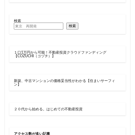
東京ワールドゲート
東京工業大学
東京消防庁
東京駅
東京高速道路
東名
東名高速
検索
東名高速道路
東埼玉道路
東川口
東急
検索
東急プラザ赤坂
東急不動産
東急大井町線
東急新横浜線
東急池上線
東急田園都市線
東急百貨店
東日本銀行
東映会館
東村山駅
１口1万円から可能！不動産投資クラウドファンディング
【COZUCHI（コヅチ）】
東武アーバンパークライン
東武スカイツリーライン
東武東上線
東武鉄道
東池袋
東海市
東海道新幹線
東海道線
東神奈川
新築、中古マンションの価格妥当性がわかる【住まいサーフィ
ン】
東葉高速鉄道
東西線
東銀座
東陽町
東陽町駅
松戸
松戸駅
板橋区
板橋駅
柏の葉キャンパス
柏市
栄
栄広場
２０代から始める。はじめての不動産投資
桜新町
梅田
森ビル
横浜
横浜中央郵便局
横浜国際園芸博覧会
横浜市
横浜駅
横須賀市
橋
櫛田神社前
アクセス数が多い記事