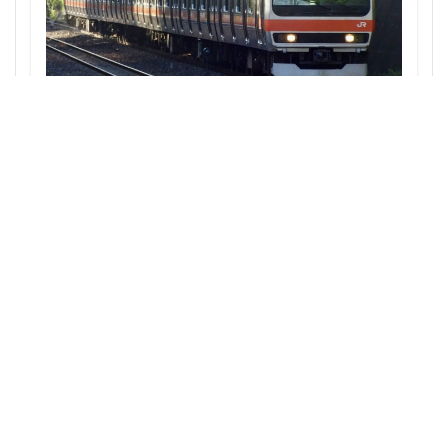
首都高
首都高速
駅
駅ナカ
駅ビル
駅前再開発
駅前広場
駅近
駐車場
駒沢大学
駒沢大学駅
高尾山
高層ビル
西武池袋線・JR武蔵野線の直通検討：秋津・新秋津の連絡線
高層マンション
高島平
高架
高架下
構想がもたらす埼玉・東京の鉄道再開発への影響
高架化
高架駅
高級ホテル
高級マンション
高級住宅街
高級分譲マンション
高級老人ホーム
高輪
高輪ゲートウェイ
高輪ゲートウェイシティ
高速道路
高麗川駅
鶴ヶ峰駅
鶴川
鶴舞
鷺沼
麹町
麻布十番
検索
鉄道情報
東京23区地域別
都市再開発