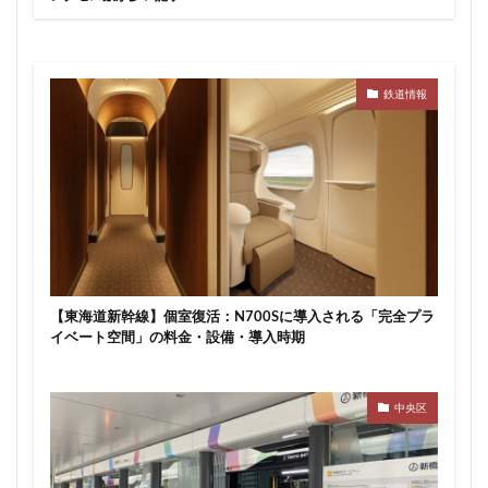
武蔵小山
武蔵小杉
武蔵小杉駅
武蔵小金井駅
武蔵野線
水戸駅
水族館
永田町
汐留
江戸川区
江戸川区役所
江東区
池下駅
鉄道情報
池尻大橋
池袋
池袋東口
池袋駅
沖縄県
沼津駅
泉岳寺
津田沼
津田沼パルコ
津田沼公園
流山市
浅草
浅草橋
浜松市
浜松町
浦和
浦和美園
浦和駅
浦安
浦安市
海の森公園
海浜幕張
海老名市
海老名駅
渋谷
渋谷スクランブルスクエア
渋谷マルイ
渋谷区
渋谷駅
温泉旅館
【東海道新幹線】個室復活：N700Sに導入される「完全プラ
イベート空間」の料金・設備・導入時期
港区
港南
湘南新宿ライン
瀬谷区
火災
熱田神宮
物流
王子
球場
中央区
瑞穂陸上競技場
環状2号線
環状4号線
生田
田町
町おこし
町田
番町
病院
登戸
白金
白金高輪
白金高輪駅
目黒区