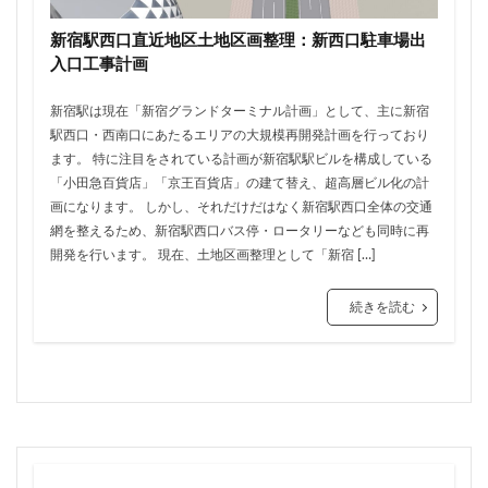
川崎市
川崎市役所
川越市
川越線
市
新宿駅西口直近地区土地区画整理：新西口駐車場出
市川
市川市
市川駅
市役所
帝国ホテル
入口工事計画
帝国劇場
常磐線
常磐線快速
幕張豊砂
新宿駅は現在「新宿グランドターミナル計画」として、主に新宿
平井
平和島
広島駅
府中市
延伸
駅西口・西南口にあたるエリアの大規模再開発計画を行っており
建て替え
後楽
御堂筋線
御成門
ます。 特に注目をされている計画が新宿駅駅ビルを構成している
御殿場線
御茶ノ水
御茶ノ水駅
志茂
「小田急百貨店」「京王百貨店」の建て替え、超高層ビル化の計
画になります。 しかし、それだけだはなく新宿駅西口全体の交通
恵比寿
愛・地球博記念公園
愛宕神社
成田市
網を整えるため、新宿駅西口バス停・ロータリーなども同時に再
成田空港
戸越公園駅
所沢駅
扇島
改札
開発を行います。 現在、土地区画整理として「新宿 […]
文京ガーデン
文京区
文化庁
新交通
続きを読む
新京成線
新大阪
新大阪駅
新宿
新宿グランドターミナル
新宿区
新宿駅
新宿駅西口
新小岩
新幹線
新技術センター
新松戸
新横浜
新横浜駅
新橋
新津田沼
新湾岸道路
新空港線
新綱島
新線
新豊洲
新路線
新金貨物線
新鎌ヶ谷駅