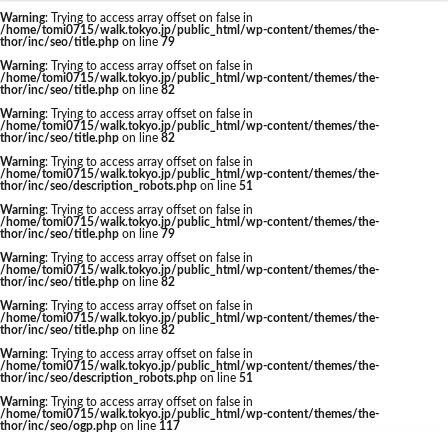
東京駅 再開発
Warning
: Trying to access array offset on false in
/home/tomi0715/walk.tokyo.jp/public_html/wp-content/themes/the-
thor/inc/seo/title.php
on line
79
Warning
: Trying to access array offset on false in
/home/tomi0715/walk.tokyo.jp/public_html/wp-content/themes/the-
thor/inc/seo/title.php
on line
82
タグ
Warning
: Trying to access array offset on false in
/home/tomi0715/walk.tokyo.jp/public_html/wp-content/themes/the-
thor/inc/seo/title.php
on line
82
AI
Air BicCamera
Apple
BRT
Warning
: Trying to access array offset on false in
/home/tomi0715/walk.tokyo.jp/public_html/wp-content/themes/the-
Bunkamura
CeeU Yokohama
COIWA PARKs
thor/inc/seo/description_robots.php
on line
51
Warning
: Trying to access array offset on false in
DeNA
ICOCA
IR
JFE
JP
/home/tomi0715/walk.tokyo.jp/public_html/wp-content/themes/the-
thor/inc/seo/title.php
on line
79
JPタワー大阪
JR
JR九州
JR南武線
Warning
: Trying to access array offset on false in
/home/tomi0715/walk.tokyo.jp/public_html/wp-content/themes/the-
JR奈良線
JR東日本
JR相模線
JR西日本
thor/inc/seo/title.php
on line
82
KABUTO ONE
KAMISEYA PARK
KK線
LRT
Warning
: Trying to access array offset on false in
/home/tomi0715/walk.tokyo.jp/public_html/wp-content/themes/the-
thor/inc/seo/title.php
on line
82
LVMH
minamoa
N700S
OHGISHIMA2050
Warning
: Trying to access array offset on false in
Park-PFI
SMC
SRT
STATION Ai
/home/tomi0715/walk.tokyo.jp/public_html/wp-content/themes/the-
thor/inc/seo/description_robots.php
on line
51
うめきた
うめきた再開発
お台場
Warning
: Trying to access array offset on false in
/home/tomi0715/walk.tokyo.jp/public_html/wp-content/themes/the-
お台場海浜公園
かわまちづくり
thor/inc/seo/ogp.php
on line
117