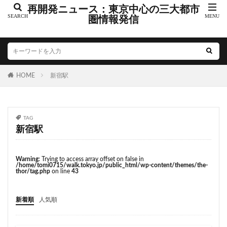
こちら葛飾区亀有公園前派出所
こち亀
さいたま市
再開発ニュース：東京中心の三大都市
さいたま新都心
圏情報発信
ささしまライブ
そごう
そごう柏
つくばエクスプレス
つくば市
ひばりヶ丘
まちづくり
みなとみらい
みなとアクルス
ゆうぽうと
ゆめが丘
HOME
新宿駅
ららぽーと豊洲
ららテラス
アクセス線
アジア大会
アニメ
アリーナ
アンダーパス
アーバンネット名古屋ネクスタビル
イオン
TAG
イオンモール
イオンモール取手
イコカ
新宿駅
イマーシブフォート東京
エクセレント ザ タワー
エスコンフィールド北海道
オフィス
オフィスビル
Warning
: Trying to access array offset on false in
/home/tomi0715/walk.tokyo.jp/public_html/wp-content/themes/the-
カジノ
ガード下
キャナルシティ博多
thor/tag.php
on line
43
キャプテン翼
キャンパス
クロス向ヶ丘遊園
新着順
人気順
グラングリーン大阪
グランスタ
グリーン車
サッカースタジアム
サブカルチャー
サーキット