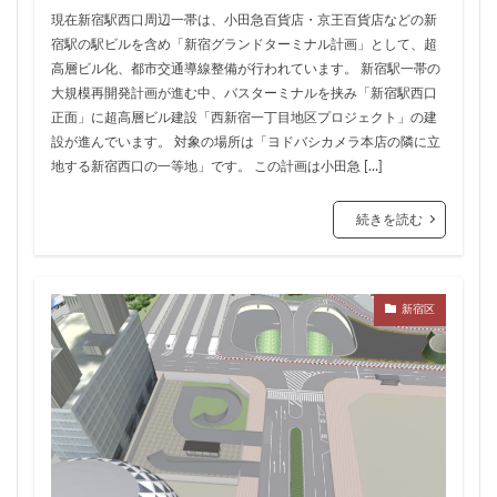
品川
品川区
品川浦
品川駅
商業施設
現在新宿駅西口周辺一帯は、小田急百貨店・京王百貨店などの新
宿駅の駅ビルを含め「新宿グランドターミナル計画」として、超
噴水
四ツ谷
四ツ谷駅
国家戦略特区
高層ビル化、都市交通導線整備が行われています。 新宿駅一帯の
国立
地下鉄
埼京線
大規模再開発計画が進む中、バスターミナルを挟み「新宿駅西口
埼玉国際先進医療センター
外環道
多摩センター
正面」に超高層ビル建設「西新宿一丁目地区プロジェクト」の建
設が進んでいます。 対象の場所は「ヨドバシカメラ本店の隣に立
多摩ニュータウン
多摩境
多摩都市モノレール
地する新宿西口の一等地」です。 この計画は小田急 […]
夢洲
大井町
大和ハウス
大学
大宮
大宮区役所
大宮小学校
大宮駅
大山
続きを読む
大崎
大崎広小路
大崎駅
大手町
大森駅
大泉ジャンクション
大田区
大門
大阪メトロ
新宿区
大阪メトロ中央線
大阪モノレール
大阪市
大阪駅
天王洲アイル
学士会館
学校
宇都宮市
宮前区
小岩
小岩駅
小川町
小川駅
小平
小平市
小田急
小田急小田原線
小田急百貨店
小金井市
尻手
岐阜駅
岡崎市
川口
川口市
川口駅