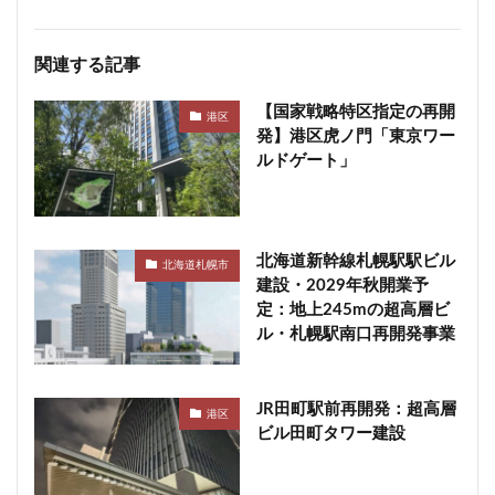
関連する記事
【国家戦略特区指定の再開
港区
発】港区虎ノ門「東京ワー
ルドゲート」
北海道新幹線札幌駅駅ビル
北海道札幌市
建設・2029年秋開業予
定：地上245mの超高層ビ
ル・札幌駅南口再開発事業
JR田町駅前再開発：超高層
港区
ビル田町タワー建設