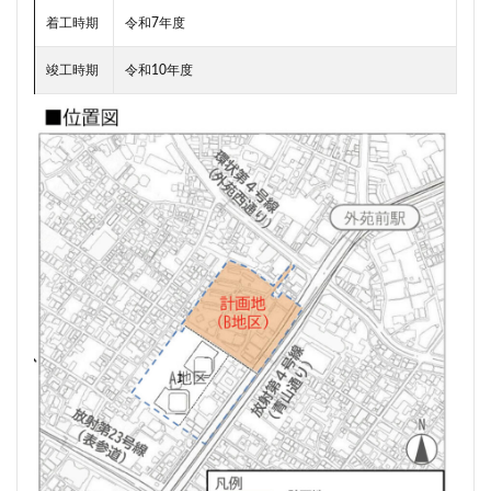
武蔵小山
武蔵小杉
武蔵小杉駅
武蔵小金井駅
着工時期
令和7年度
武蔵野線
水戸駅
水族館
永田町
汐留
竣工時期
令和10年度
江戸川区
江戸川区役所
江東区
池下駅
池尻大橋
池袋
池袋東口
池袋駅
沖縄県
沼津駅
泉岳寺
津田沼
津田沼パルコ
津田沼公園
流山市
浅草
浅草橋
浜松市
浜松町
浦和
浦和美園
浦和駅
浦安
浦安市
海の森公園
海浜幕張
海老名市
海老名駅
渋谷
渋谷スクランブルスクエア
渋谷マルイ
渋谷区
渋谷駅
温泉旅館
港区
港南
湘南新宿ライン
瀬谷区
火災
熱田神宮
物流
王子
球場
瑞穂陸上競技場
環状2号線
環状4号線
生田
田町
町おこし
町田
番町
病院
登戸
白金
白金高輪
白金高輪駅
目黒区