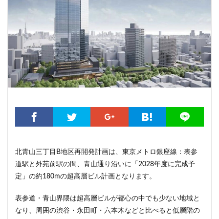
こちら葛飾区亀有公園前派出所
こち亀
さいたま市
さいたま新都心
ささしまライブ
そごう
そごう柏
つくばエクスプレス
つくば市
ひばりヶ丘
まちづくり
みなとみらい
みなとアクルス
ゆうぽうと
ゆめが丘
ららぽーと豊洲
ららテラス
アクセス線
アジア大会
アニメ
アリーナ
アンダーパス
アーバンネット名古屋ネクスタビル
イオン
イオンモール
イオンモール取手
イコカ
イマーシブフォート東京
エクセレント ザ タワー
エスコンフィールド北海道
オフィス
オフィスビル
北青山三丁目B地区再開発計画は、東京メトロ銀座線：表参
道駅と外苑前駅の間、青山通り沿いに「2028年度に完成予
カジノ
ガード下
キャナルシティ博多
定」の約180mの超高層ビル計画となります。
キャプテン翼
キャンパス
クロス向ヶ丘遊園
グラングリーン大阪
グランスタ
グリーン車
表参道・青山界隈は超高層ビルが都心の中でも少ない地域と
サッカースタジアム
サブカルチャー
サーキット
なり、周囲の渋谷・永田町・六本木などと比べると低層階の