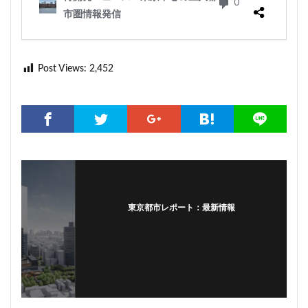
Post Views:
2,452
東京都市レポート：最新情報
Warning
: Trying to access array offset on false in
/home/tomi0715/walk.tokyo.jp/public_html/wp-
content/themes/the-thor/template-parts/single-
snsfollow.php
on line
36