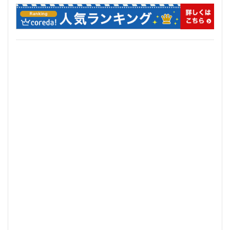
品川
品川区
品川浦
品川駅
商業施設
噴水
四ツ谷
四ツ谷駅
国家戦略特区
国立
地下鉄
埼京線
埼玉国際先進医療センター
外環道
多摩センター
多摩ニュータウン
多摩境
多摩都市モノレール
夢洲
大井町
大和ハウス
大学
大宮
大宮区役所
大宮小学校
大宮駅
大山
大崎
大崎広小路
大崎駅
大手町
大森駅
大泉ジャンクション
大田区
大門
大阪メトロ
大阪メトロ中央線
大阪モノレール
大阪市
大阪駅
天王洲アイル
学士会館
学校
宇都宮市
宮前区
小岩
小岩駅
小川町
小川駅
小平
小平市
小田急
小田急小田原線
小田急百貨店
小金井市
尻手
岐阜駅
岡崎市
川口
川口市
川口駅