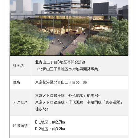
新駅
新高島
新高島平
日本サッカー協会
日本一
日本橋
日本橋兜町
日本郵政
日比谷
日比谷公園
日比谷線
早稲田
早稲田大学
明治公園
明治大学
明治神宮前
明治通り
星が丘
春日部
春日部駅
晴海
晴海線
月島
有料道路
有明
有楽町
有楽町線
朝潮運河
木造
本八幡
北青山三丁目B地区再開発計画
計画名
（北青山三丁目地区市街地再開発事業）
本郷三丁目
札幌駅
杉並区
東京
東京BRT
東京インター
東京オリンピック2020
住所
東京都港区北青山三丁目の一部
東京ガス
東京スカイツリー
東京メトロ銀座線「外苑前駅」徒歩7分
東京ミッドタウン八重洲
東京メトロ
アクセス
東京メトロ銀座線・千代田線・半蔵門線「表参道駅」
東京メトロ半蔵門線
東京メトロ南北線
徒歩6分
東京メトロ日比谷線
東京メトロ有楽町線
B-1地区：約2.7ha
東京メトロ東西線
東京メトロ銀座線
区域面積
B-2地区：約0.2ha
東京モノレール
東京ヤクルトスワローズ