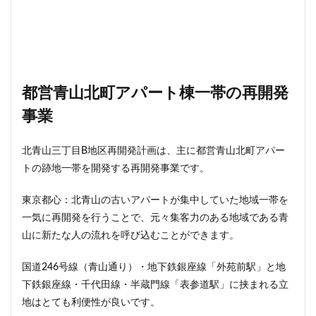
西千葉
西国立駅
西大島
西新宿
西日暮里
西早稲田
西武拝島線
西武新宿線
西武柳沢駅
西武池袋線
西武百貨店
西武線
西荻窪
西麻布
調布市
諏訪通り
警察署
都営青山北町アパート棟一帯の再開発
警視庁
豊岡だるま
豊島区
豊島園
事業
豊洲市場
豊洲駅
豊海
赤坂
赤坂見附
赤羽
超高層ビル
超高層マンション
越中島
北青山三丁目B地区再開発計画は、主に都営青山北町アパー
足立区
辻堂駅
追浜
道玄坂
道路
トの跡地一帯を開発する再開発事業です。
那覇市
郵船ビル
都営三田線
都営大江戸線
東京都心：北青山の古いアパートが集中していた地域一帯を
都営浅草線
都市開発
野田市
金町
一気に再開発を行うことで、元々集客力のある地域である青
鈴木町
鉄道
銀座
銀座線
鎌倉市
山に新たな人の流れを呼び込むことができます。
鎌倉市役所
関内
関内駅
阪急
国道246号線（青山通り）・地下鉄銀座線「外苑前駅」と地
阪急阪神不動産
阪神高速
阿佐ヶ谷
雑司が谷
下鉄銀座線・千代田線・半蔵門線「表参道駅」に挟まれる立
青山
青山一丁目
青森駅
青海
地はとても利便性が良いです。
順天堂大学
顔認証
飯田橋
飯田橋駅