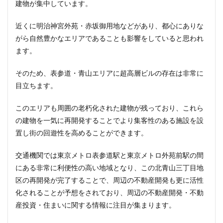
建物が集中しています。
ザ 豊海タワー マリン&スカイ
シャポー新小岩
ジブリパーク
スタジアム
スタートアップ
近くに明治神宮外苑・赤坂御用地などがあり、都心にありな
ステーションAi
スマートシティ
ソニーパーク
がら自然豊かなエリアであることも影響をしていると思われ
タワマン
タワーマンション
テーマパーク
ます。
トヨタ
トヨタ自動車
ニュウマン高輪
そのため、表参道・青山エリアに超高層ビルの存在は非常に
ニュー新橋ビル
ハイアット
ハラカド
目立ちます。
バイパス
バス
バスターミナル
バリアフリー
このエリアも周囲の老朽化された建物が残っており、これら
ヒューリック
ヒルトン
ブルーライン
の建物を一気に再開発することでより集客性のある施設を設
プロ野球
ベルク
ホテル
ホテルオークラ東京
置し街の回遊性を高めることができます。
ホーム増設
ボールパーク
ポンテグランデTOKYO
マンション
ミナモア
モバイルICOCA
交通機関では東京メトロ表参道駅と東京メトロ外苑前駅の間
にある非常に利便性の高い地域となり、この北青山三丁目地
ヨドバシカメラ
ライブハウス
ラウンドアバウト
区の再開発が完了することで、周辺の不動産開発も更に活性
リニア
ルミネ
ロータリー
三井不動産
化されることが予想をされており、周辺の不動産開発・不動
三井住友銀行
三島駅
三河安城
三河島駅
産投資・住まいに関する情報に注目が集まります。
三田
三田駅
三菱UFJ銀行
三越