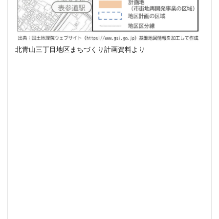
目黒駅
相模大野
相鉄
真央リンク
矢川駅
知立駅
石神井公園
研究学園
神保町
神宮前
神宮外苑
神田
神谷町
北青山三丁目地区まちづくり計画資料より
福岡市営地下鉄
福岡市営地下鉄七隈線
秋葉原
稲城市
積水ハウス
立体交差
立体交差化
立川市
竹ノ塚
竹芝
第２六本木ヒルズ
笹塚
等々力
築地
築地市場
綾瀬
総武線
練馬区
美術館
羽田イノベーションシティ
羽田エアポートライン
羽田空港
習志野市
習志野市役所
臨海副都心
自由が丘
船堀駅
船橋市
船橋駅
芝公園
芝浦
茅場町
荒川区
葛西
葛西臨海公園
葛飾区
蒲田
蔵前
蕨
藤沢
藤沢市
虎の門病院
虎ノ門
虎ノ門ヒルズ
行徳
行政
行政区
表参道
西九州新幹線