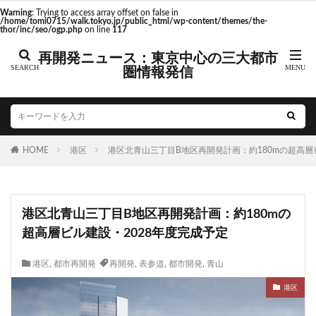
東京駅 再開発
Warning
: Trying to access array offset on false in
/home/tomi0715/walk.tokyo.jp/public_html/wp-content/themes/the-
thor/inc/seo/ogp.php
on line
117
再開発ニュース：東京中心の三大都市
圏情報発信
タグ
AI
Air BicCamera
Apple
BRT
Bunkamura
CeeU Yokohama
COIWA PARKs
HOME
DeNA
港区
ICOCA
港区北青山三丁目B地区再開発計画：約180mの超高層
IR
JFE
JP
JPタワー大阪
JR
JR九州
JR南武線
JR奈良線
JR東日本
JR相模線
JR西日本
港区北青山三丁目B地区再開発計画：約180mの
KABUTO ONE
KAMISEYA PARK
KK線
LRT
超高層ビル建設・2028年度完成予定
LVMH
minamoa
N700S
OHGISHIMA2050
Park-PFI
SMC
SRT
STATION Ai
港区
,
都市再開発
再開発
,
表参道
,
都市開発
,
青山
うめきた
うめきた再開発
お台場
港区
お台場海浜公園
かわまちづくり