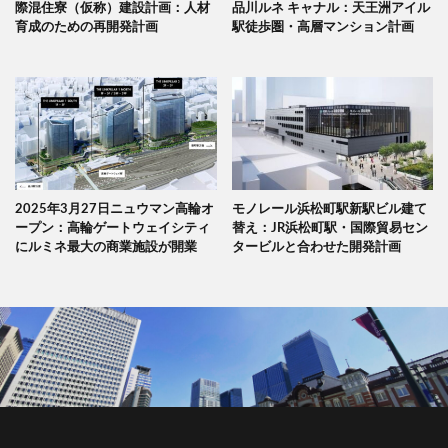
際混住寮（仮称）建設計画：人材
品川ルネ キャナル：天王洲アイル
育成のための再開発計画
駅徒歩圏・高層マンション計画
2025年3月27日ニュウマン高輪オ
モノレール浜松町駅新駅ビル建て
ープン：高輪ゲートウェイシティ
替え：JR浜松町駅・国際貿易セン
にルミネ最大の商業施設が開業
タービルと合わせた開発計画