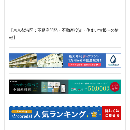
住居
信越本線
兜町
入曽駅
八丁堀
八重洲
公園
六本木
六本木ヒルズ
六本木七丁目
六町
再整備
再開発
分譲マンション
勝どき
北区
北千住
【東京都港区：不動産開発・不動産投資・住まい情報への情
報】
北参道
北品川
北大阪急行
北小金
北広島市
北海道新幹線
北綾瀬
北陸新幹線
区役所
医療機関
十三駅
十条
千代田区
千住大橋
千歳烏山
千種区
千葉パルコ
千葉市
千葉駅
千駄ヶ谷
千鳥町
南北線
南武線
南渡田地区
南砂町
南船橋
南葛SC
博多駅
厚木駅
原宿
取手駅
台東区
名古屋
名古屋城
名古屋市
名古屋市営地下鉄
名古屋駅
名古屋高速
名城公園
名店
名鉄
名鉄百貨店
名鉄神宮前
名駅
向ヶ丘遊園
和光市