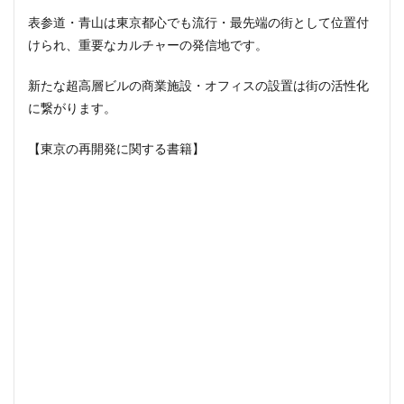
表参道・青山は東京都心でも流行・最先端の街として位置付
首都高
首都高速
駅
駅ナカ
駅ビル
けられ、重要なカルチャーの発信地です。
駅前再開発
駅前広場
駅近
駐車場
駒沢大学
駒沢大学駅
高尾山
高層ビル
新たな超高層ビルの商業施設・オフィスの設置は街の活性化
高層マンション
高島平
高架
高架下
に繋がります。
高架化
高架駅
高級ホテル
高級マンション
【東京の再開発に関する書籍】
高級住宅街
高級分譲マンション
高級老人ホーム
高輪
高輪ゲートウェイ
高輪ゲートウェイシティ
高速道路
高麗川駅
鶴ヶ峰駅
鶴川
鶴舞
鷺沼
麹町
麻布十番
検索