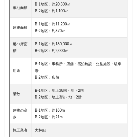
B-1地区：約20,300㎡
東京ワールドゲート
東京工業大学
東京消防庁
敷地面積
B-2地区：約1,100㎡
東京駅
東京高速道路
東名
東名高速
東名高速道路
東埼玉道路
東川口
東急
B-1地区：約11,200㎡
建築面積
B-2地区：約370㎡
東急プラザ赤坂
東急不動産
東急大井町線
東急新横浜線
東急池上線
東急田園都市線
延べ床面
B-1地区：約180,000㎡
積
B-2地区：約2,000㎡
東急百貨店
東日本銀行
東映会館
東村山駅
東武アーバンパークライン
東武スカイツリーライン
B-1地区：事務所・店舗・宿泊施設・公益施設・駐車
東武東上線
東武鉄道
東池袋
東海市
用途
場
B-2地区：店舗
東海道新幹線
東海道線
東神奈川
東葉高速鉄道
東西線
東銀座
東陽町
B-1地区：地上38階・地下2階
階数
B-2地区：地上3階・地下2階
東陽町駅
松戸
松戸駅
板橋区
板橋駅
柏の葉キャンパス
柏市
栄
栄広場
建物の高
B-1地区：約180m
桜新町
梅田
森ビル
横浜
さ
B-2地区：約21m
横浜中央郵便局
横浜国際園芸博覧会
横浜市
施工業者
大林組
横浜駅
横須賀市
橋
櫛田神社前