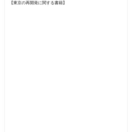
【東京の再開発に関する書籍】
三軒茶屋
三郷市
上板橋
上瀬谷通信施設跡地
上野
上野動物園
上野東京ライン
上野駅
不動前
不動産
不動産投資
世田谷区
中央区
中央線
中央自動車道
中央道
中川
中川運河
中日ビル
中目黒
中野サンプラザ
中野区
中野区役所
中野駅
丸の内
丸の内TOEI
丸の内警察署
乃木坂
久屋大通
久屋大通公園
九条
九段下
亀有
五反田
五反田駅
井荻駅
交差点
交通
京急
京急大師線
京急川崎
京成松戸線
京成立石
京成線
京成高砂駅
京橋
京浜東北線
京王多摩川駅
京王線
京王電鉄
京葉線
京都市
京阪
今池
代々木
代々木公園
代官山
伊勢原市
伊勢原駅
伏見
住友不動産
住吉駅
住宅