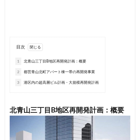
川崎市
川崎市役所
川越市
川越線
市
市川
市川市
市川駅
市役所
帝国ホテル
帝国劇場
常磐線
常磐線快速
幕張豊砂
平井
平和島
広島駅
府中市
延伸
建て替え
後楽
御堂筋線
御成門
目次
御殿場線
御茶ノ水
御茶ノ水駅
志茂
恵比寿
愛・地球博記念公園
愛宕神社
成田市
1
北青山三丁目B地区再開発計画：概要
成田空港
戸越公園駅
所沢駅
扇島
改札
2
都営青山北町アパート棟一帯の再開発事業
文京ガーデン
文京区
文化庁
新交通
3
港区内の超高層ビル計画・大規模再開発計画
新京成線
新大阪
新大阪駅
新宿
新宿グランドターミナル
新宿区
新宿駅
新宿駅西口
新小岩
新幹線
新技術センター
北青山三丁目B地区再開発計画：概要
新松戸
新横浜
新横浜駅
新橋
新津田沼
新湾岸道路
新空港線
新綱島
新線
新豊洲
新路線
新金貨物線
新鎌ヶ谷駅