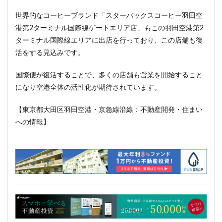
西千葉
西国立駅
西大島
西新宿
世界的なコーヒーブランド「スターバックスコーヒー羽田空
西日暮里
西早稲田
西武拝島線
西武新宿線
港第2ターミナル国際線ゲートエリア店」もこの羽田空港第2
ターミナル国際線エリアに出店を行っており、この店舗も復
西武柳沢駅
西武池袋線
西武百貨店
西武線
活をする見込みです。
西荻窪
西麻布
調布市
諏訪通り
警察署
警視庁
豊岡だるま
豊島区
豊島園
国際便が復活することで、多くの店舗も営業を開始すること
豊洲市場
豊洲駅
豊海
赤坂
赤坂見附
になり空港全体の活性化が期待されています。
赤羽
超高層ビル
超高層マンション
越中島
【東京都大田区羽田空港・京急線沿線：不動産開発・住まい
足立区
辻堂駅
追浜
道玄坂
道路
への情報】
那覇市
郵船ビル
都営三田線
都営大江戸線
都営浅草線
都市開発
野田市
金町
鈴木町
鉄道
銀座
銀座線
鎌倉市
鎌倉市役所
関内
関内駅
阪急
阪急阪神不動産
阪神高速
阿佐ヶ谷
雑司が谷
青山
青山一丁目
青森駅
青海
順天堂大学
顔認証
飯田橋
飯田橋駅