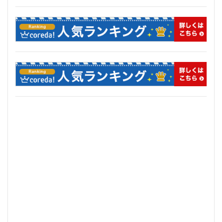
首都高
首都高速
駅
駅ナカ
駅ビル
駅前再開発
駅前広場
駅近
駐車場
駒沢大学
駒沢大学駅
高尾山
高層ビル
高層マンション
高島平
高架
高架下
高架化
高架駅
高級ホテル
高級マンション
高級住宅街
高級分譲マンション
高級老人ホーム
高輪
高輪ゲートウェイ
高輪ゲートウェイシティ
高速道路
高麗川駅
鶴ヶ峰駅
鶴川
鶴舞
鷺沼
麹町
麻布十番
検索