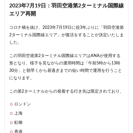
2023年7月19日：羽田空港第2ターミナル国際線
武蔵小山
武蔵小杉
武蔵小杉駅
武蔵小金井駅
エリア再開
武蔵野線
水戸駅
水族館
永田町
汐留
江戸川区
江戸川区役所
江東区
池下駅
コロナ禍を抜け、2023年7月19日に役3年ぶりに「羽田空港第
池尻大橋
池袋
池袋東口
池袋駅
沖縄県
2ターミナル国際線エリア」が復活をすることが決定いたしま
沼津駅
泉岳寺
津田沼
津田沼パルコ
した。
津田沼公園
流山市
浅草
浅草橋
浜松市
この羽田空港第2ターミナル国際線エリアはANAが使用する
浜松町
浦和
浦和美園
浦和駅
浦安
形となり、様子を見ながらの運用時間は「午前5時から13時
浦安市
海の森公園
海浜幕張
海老名市
30分」と朝早くから昼過ぎまでの短い時間で運用を行うこと
海老名駅
渋谷
渋谷スクランブルスクエア
になります。
渋谷マルイ
渋谷区
渋谷駅
温泉旅館
この第2ターミナルからの発着する行き先は限定されており、
港区
港南
湘南新宿ライン
瀬谷区
火災
ロンドン
熱田神宮
物流
王子
球場
瑞穂陸上競技場
環状2号線
環状4号線
生田
上海
田町
町おこし
町田
番町
病院
虹橋
登戸
白金
白金高輪
白金高輪駅
目黒区
香港