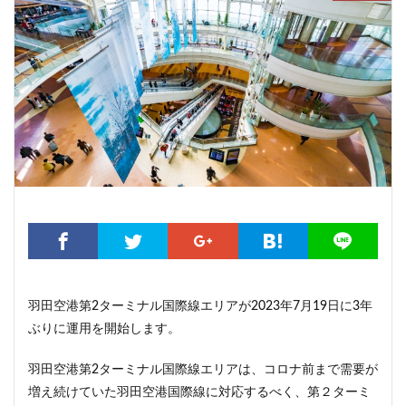
こちら葛飾区亀有公園前派出所
こち亀
さいたま市
さいたま新都心
ささしまライブ
そごう
そごう柏
つくばエクスプレス
つくば市
ひばりヶ丘
まちづくり
みなとみらい
みなとアクルス
ゆうぽうと
ゆめが丘
ららぽーと豊洲
ららテラス
アクセス線
アジア大会
アニメ
アリーナ
アンダーパス
アーバンネット名古屋ネクスタビル
イオン
イオンモール
イオンモール取手
イコカ
イマーシブフォート東京
エクセレント ザ タワー
エスコンフィールド北海道
オフィス
オフィスビル
カジノ
ガード下
キャナルシティ博多
羽田空港第2ターミナル国際線エリアが2023年7月19日に3年
ぶりに運用を開始します。
キャプテン翼
キャンパス
クロス向ヶ丘遊園
グラングリーン大阪
グランスタ
グリーン車
羽田空港第2ターミナル国際線エリアは、コロナ前まで需要が
サッカースタジアム
サブカルチャー
サーキット
増え続けていた羽田空港国際線に対応するべく、第２ターミ