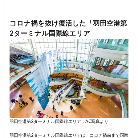
新駅
新高島
新高島平
日本サッカー協会
日本一
日本橋
日本橋兜町
日本郵政
コロナ禍を抜け復活した「羽田空港第
日比谷
日比谷公園
日比谷線
早稲田
2ターミナル国際線エリア」
早稲田大学
明治公園
明治大学
明治神宮前
明治通り
星が丘
春日部
春日部駅
晴海
晴海線
月島
有料道路
有明
有楽町
有楽町線
朝潮運河
木造
本八幡
本郷三丁目
札幌駅
杉並区
東京
東京BRT
東京インター
東京オリンピック2020
東京ガス
東京スカイツリー
東京ミッドタウン八重洲
東京メトロ
東京メトロ半蔵門線
東京メトロ南北線
東京メトロ日比谷線
東京メトロ有楽町線
羽田空港第2ターミナル国際線エリア：AC写真より
東京メトロ東西線
東京メトロ銀座線
東京モノレール
東京ヤクルトスワローズ
羽田空港第2ターミナル国際線エリアは、コロナ禍前まで国際