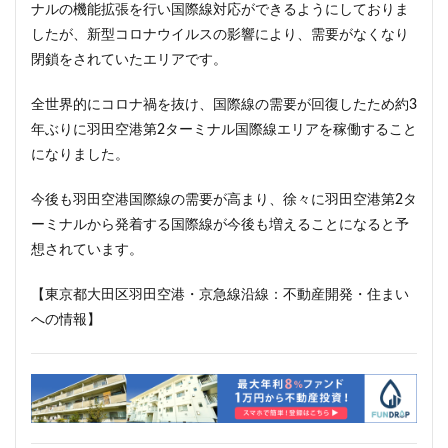
ザ 豊海タワー マリン&スカイ
シャポー新小岩
ナルの機能拡張を行い国際線対応ができるようにしておりま
したが、新型コロナウイルスの影響により、需要がなくなり
ジブリパーク
スタジアム
スタートアップ
閉鎖をされていたエリアです。
ステーションAi
スマートシティ
ソニーパーク
タワマン
タワーマンション
テーマパーク
全世界的にコロナ禍を抜け、国際線の需要が回復したため約3
トヨタ
トヨタ自動車
ニュウマン高輪
年ぶりに羽田空港第2ターミナル国際線エリアを稼働すること
になりました。
ニュー新橋ビル
ハイアット
ハラカド
バイパス
バス
バスターミナル
バリアフリー
今後も羽田空港国際線の需要が高まり、徐々に羽田空港第2タ
ヒューリック
ヒルトン
ブルーライン
ーミナルから発着する国際線が今後も増えることになると予
プロ野球
ベルク
ホテル
ホテルオークラ東京
想されています。
ホーム増設
ボールパーク
ポンテグランデTOKYO
【東京都大田区羽田空港・京急線沿線：不動産開発・住まい
マンション
ミナモア
モバイルICOCA
への情報】
ヨドバシカメラ
ライブハウス
ラウンドアバウト
リニア
ルミネ
ロータリー
三井不動産
三井住友銀行
三島駅
三河安城
三河島駅
三田
三田駅
三菱UFJ銀行
三越