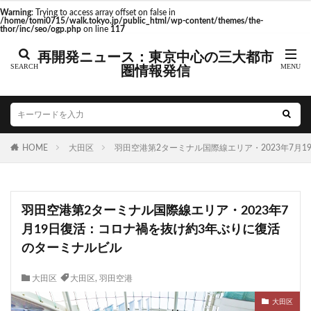
東京駅 再開発
Warning
: Trying to access array offset on false in
/home/tomi0715/walk.tokyo.jp/public_html/wp-content/themes/the-
thor/inc/seo/ogp.php
on line
117
再開発ニュース：東京中心の三大都市
圏情報発信
タグ
AI
Air BicCamera
Apple
BRT
Bunkamura
CeeU Yokohama
COIWA PARKs
HOME
DeNA
大田区
ICOCA
羽田空港第2ターミナル国際線エリア・2023年7月
IR
JFE
JP
JPタワー大阪
JR
JR九州
JR南武線
JR奈良線
JR東日本
JR相模線
JR西日本
羽田空港第2ターミナル国際線エリア・2023年7
KABUTO ONE
KAMISEYA PARK
KK線
LRT
月19日復活：コロナ禍を抜け約3年ぶりに復活
LVMH
minamoa
N700S
OHGISHIMA2050
のターミナルビル
Park-PFI
SMC
SRT
STATION Ai
うめきた
うめきた再開発
お台場
大田区
大田区
,
羽田空港
お台場海浜公園
かわまちづくり
大田区