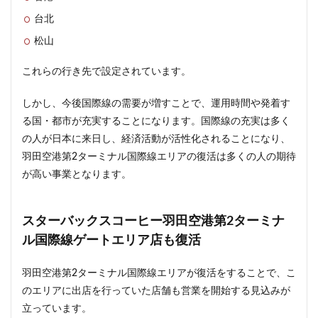
目黒駅
相模大野
相鉄
真央リンク
台北
矢川駅
知立駅
石神井公園
研究学園
松山
神保町
神宮前
神宮外苑
神田
神谷町
これらの行き先で設定されています。
福岡市営地下鉄
福岡市営地下鉄七隈線
秋葉原
稲城市
積水ハウス
立体交差
立体交差化
しかし、今後国際線の需要が増すことで、運用時間や発着す
る国・都市が充実することになります。国際線の充実は多く
立川市
竹ノ塚
竹芝
第２六本木ヒルズ
の人が日本に来日し、経済活動が活性化されることになり、
笹塚
等々力
築地
築地市場
綾瀬
羽田空港第2ターミナル国際線エリアの復活は多くの人の期待
総武線
練馬区
美術館
が高い事業となります。
羽田イノベーションシティ
羽田エアポートライン
羽田空港
習志野市
習志野市役所
臨海副都心
スターバックスコーヒー羽田空港第2ターミナ
自由が丘
船堀駅
船橋市
船橋駅
芝公園
ル国際線ゲートエリア店も復活
芝浦
茅場町
荒川区
葛西
葛西臨海公園
葛飾区
蒲田
蔵前
蕨
藤沢
藤沢市
羽田空港第2ターミナル国際線エリアが復活をすることで、こ
のエリアに出店を行っていた店舗も営業を開始する見込みが
虎の門病院
虎ノ門
虎ノ門ヒルズ
行徳
立っています。
行政
行政区
表参道
西九州新幹線