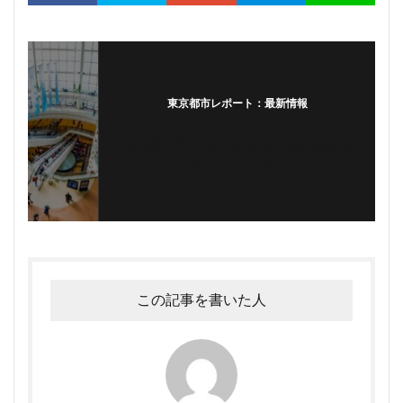
東京都市レポート：最新情報
Warning
: Trying to access array offset on false in
/home/tomi0715/walk.tokyo.jp/public_html/wp-
content/themes/the-thor/template-parts/single-
snsfollow.php
on line
36
この記事を書いた人