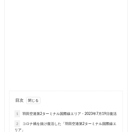
住居
信越本線
兜町
入曽駅
八丁堀
八重洲
公園
六本木
六本木ヒルズ
六本木七丁目
六町
再整備
再開発
分譲マンション
勝どき
北区
北千住
北参道
北品川
北大阪急行
北小金
北広島市
北海道新幹線
北綾瀬
北陸新幹線
区役所
医療機関
十三駅
十条
千代田区
千住大橋
千歳烏山
千種区
千葉パルコ
千葉市
千葉駅
千駄ヶ谷
千鳥町
南北線
南武線
南渡田地区
南砂町
南船橋
南葛SC
博多駅
厚木駅
原宿
取手駅
目次
台東区
名古屋
名古屋城
名古屋市
名古屋市営地下鉄
名古屋駅
名古屋高速
1
羽田空港第2ターミナル国際線エリア・2023年7月19日復活
名城公園
名店
名鉄
名鉄百貨店
2
コロナ禍を抜け復活した「羽田空港第2ターミナル国際線エ
名鉄神宮前
名駅
向ヶ丘遊園
和光市
リア」