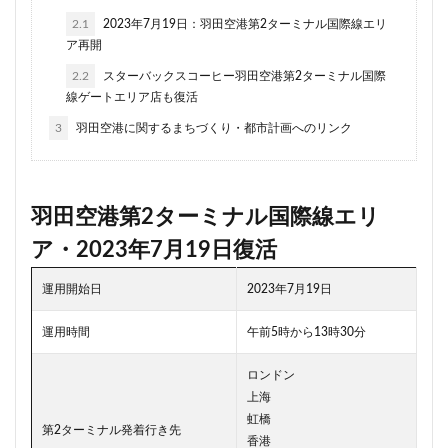
品川
品川区
品川浦
品川駅
商業施設
2.1
2023年7月19日：羽田空港第2ターミナル国際線エリ
噴水
四ツ谷
四ツ谷駅
国家戦略特区
ア再開
国立
地下鉄
埼京線
2.2
スターバックスコーヒー羽田空港第2ターミナル国際
線ゲートエリア店も復活
埼玉国際先進医療センター
外環道
多摩センター
3
羽田空港に関するまちづくり・都市計画へのリンク
多摩ニュータウン
多摩境
多摩都市モノレール
夢洲
大井町
大和ハウス
大学
大宮
大宮区役所
大宮小学校
大宮駅
大山
羽田空港第2ターミナル国際線エリ
大崎
大崎広小路
大崎駅
大手町
大森駅
ア・2023年7月19日復活
大泉ジャンクション
大田区
大門
大阪メトロ
大阪メトロ中央線
大阪モノレール
大阪市
運用開始日
2023年7月19日
大阪駅
天王洲アイル
学士会館
学校
運用時間
午前5時から13時30分
宇都宮市
宮前区
小岩
小岩駅
小川町
小川駅
小平
小平市
小田急
ロンドン
上海
小田急小田原線
小田急百貨店
小金井市
尻手
虹橋
第2ターミナル発着行き先
岐阜駅
岡崎市
川口
川口市
川口駅
香港