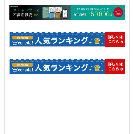
三軒茶屋
三郷市
上板橋
上瀬谷通信施設跡地
上野
上野動物園
上野東京ライン
上野駅
不動前
不動産
不動産投資
世田谷区
中央区
中央線
中央自動車道
中央道
中川
中川運河
中日ビル
中目黒
中野サンプラザ
中野区
中野区役所
中野駅
丸の内
丸の内TOEI
丸の内警察署
乃木坂
久屋大通
久屋大通公園
九条
九段下
亀有
五反田
五反田駅
井荻駅
交差点
交通
京急
京急大師線
京急川崎
京成松戸線
京成立石
京成線
京成高砂駅
京橋
京浜東北線
京王多摩川駅
京王線
京王電鉄
京葉線
京都市
京阪
今池
代々木
代々木公園
代官山
伊勢原市
伊勢原駅
伏見
住友不動産
住吉駅
住宅