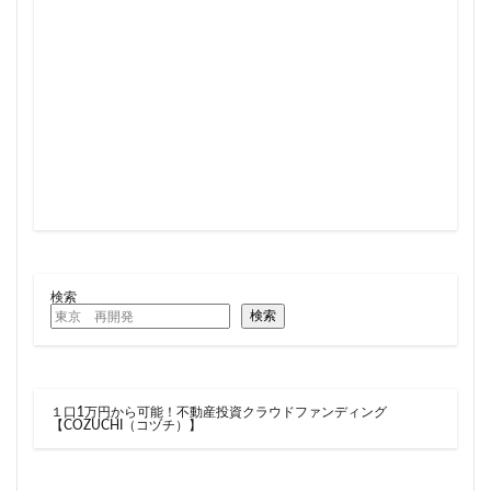
検索
検索
１口1万円から可能！不動産投資クラウドファンディング
【COZUCHI（コヅチ）】