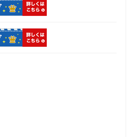
東京消防庁
東京駅
東京高速道路
東名
東名高速
東名
東川口
東急
東急プラザ赤坂
東急不動産
東急大井町線
東急田園都市線
東急百貨店
東日本銀行
東映会館
東村山駅
クライン
東武スカイツリーライン
東武東上線
東武鉄道
東池
東海道線
東神奈川
東葉高速鉄道
東西線
東銀座
東陽
板橋区
板橋駅
柏の葉キャンパス
柏市
栄
栄広場
横浜
横浜中央郵便局
横浜国際園芸博覧会
横浜市
横浜
前
武蔵小山
武蔵小杉
武蔵小杉駅
武蔵小金井駅
武蔵野
町
汐留
江戸川区
江戸川区役所
江東区
池下駅
池
袋駅
沖縄県
沼津駅
泉岳寺
津田沼
津田沼パルコ
浅草橋
浜松市
浜松町
浦和
浦和美園
浦和駅
海浜幕張
海老名市
海老名駅
渋谷
渋谷スクランブルスクエア
駅
温泉旅館
港区
港南
湘南新宿ライン
瀬谷区
火
球場
瑞穂陸上競技場
環状2号線
環状4号線
生田
田
病院
登戸
白金
白金高輪
白金高輪駅
目黒区