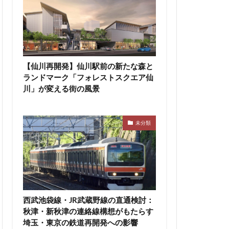
高速道路
東急新横浜線
袋
東海市
【仙川再開発】仙川駅前の新たな森と
町
東陽町駅
ランドマーク「フォレストスクエア仙
桜新町
川」が変える街の風景
駅
横須賀市
線
水戸駅
未分類
尻大橋
池袋
津田沼公園
浦安
浦安市
渋谷マルイ
災
熱田神宮
西武池袋線・JR武蔵野線の直通検討：
町
町おこし
秋津・新秋津の連絡線構想がもたらす
埼玉・東京の鉄道再開発への影響
目黒駅
相模大野