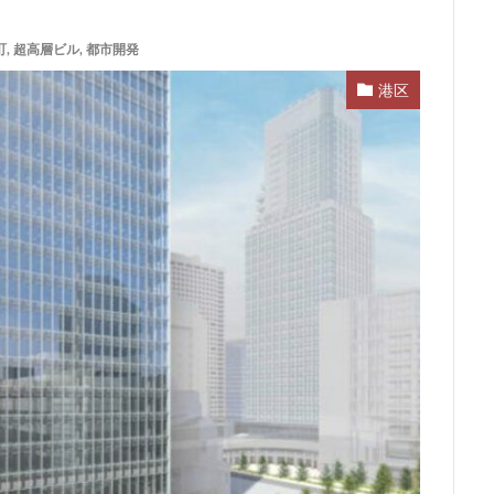
ム
サブカルチャー
サーキット
ザ 豊海タワー マリン&スカイ
町
,
超高層ビル
,
都市開発
スタジアム
スタートアップ
ステーションAi
スマートシティ
ワーマンション
テーマパーク
トヨタ
トヨタ自動車
ニュウマ
港区
ハイアット
ハラカド
バイパス
バス
バスターミナル
ヒルトン
ブルーライン
プロ野球
ベルク
ホテル
ホテ
ボールパーク
ポンテグランデTOKYO
マンション
ミナモア
ライブハウス
ラウンドアバウト
リニア
ルミネ
ロータリ
三島駅
三河安城
三河島駅
三田
三田駅
三菱UFJ銀行
郷市
上板橋
上瀬谷通信施設跡地
上野
上野動物園
上野
前
不動産
不動産投資
世田谷区
中央区
中央線
中
中川運河
中日ビル
中目黒
中野サンプラザ
中野区
内
丸の内TOEI
丸の内警察署
乃木坂
久屋大通
久屋大通
五反田
五反田駅
井荻駅
交差点
交通
京急
成松戸線
京成立石
京成線
京成高砂駅
京橋
京浜東北線
電鉄
京葉線
京都市
京阪
今池
代々木
代々木公園