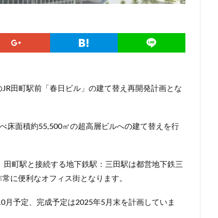
勢原駅
伏見
住友不動産
住吉駅
住宅
住居
信越本
堀
八重洲
公園
六本木
六本木ヒルズ
六本木七丁目
マンション
勝どき
北区
北千住
北参道
北品川
北
海道新幹線
北綾瀬
北陸新幹線
区役所
医療機関
十三駅
住大橋
千歳烏山
千種区
千葉パルコ
千葉市
千葉駅
線
南武線
南渡田地区
南砂町
南船橋
南葛SC
博多
JR田町駅前「春日ビル」の建て替え再開発計画とな
台東区
名古屋
名古屋城
名古屋市
名古屋市営地下鉄
名城公園
名店
名鉄
名鉄百貨店
名鉄神宮前
名駅
べ床面積約55,500㎡の超高層ビルへの建て替えを行
品川区
品川浦
品川駅
商業施設
噴水
四ツ谷
国立
地下鉄
埼京線
埼玉国際先進医療センター
外環道
多摩境
多摩都市モノレール
夢洲
大井町
大和ハウス
通り、田町駅と接続する地下鉄駅：三田駅は都営地下鉄三
大宮小学校
大宮駅
大山
大崎
大崎広小路
大崎駅
非常に便利なオフィス街となります。
ン
大田区
大門
大阪メトロ
大阪メトロ中央線
大阪モノ
洲アイル
学士会館
学校
宇都宮市
宮前区
小岩
小
10月予定、完成予定は2025年5月末を計画していま
小平市
小田急
小田急小田原線
小田急百貨店
小金井市