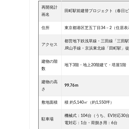
再開発計
駅ビル
駅前
田町駅前建替プロジェクト（春日ビ
画名
高層ビル
高
高級マンション
住所
東京都港区芝五丁目34－2（住居表
高輪ゲートウェイ
都営地下鉄浅草線・三田線「三田駅
麻布十番
アクセス
JR山手線・京浜東北線「田町駅」徒
建物の階
地下3階・地上20階建て・塔屋1階
数
建物の高
99.76ｍ
さ
敷地面積
積 約5,140㎡（約1,550坪）
機械式：104台（うち、EV対応3
駐車場
電対応：1台・荷捌き用：6台