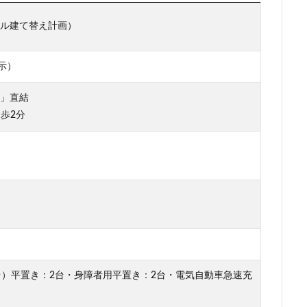
再開発
駅前広場
駅近
駐車場
駒沢大学
駒沢大学駅
ル建て替え計画）
層マンション
高島平
高架
高架下
高架化
高架駅
高級住宅街
高級分譲マンション
高級老人ホーム
高輪
高
示）
シティ
高速道路
高麗川駅
鶴ヶ峰駅
鶴川
鶴舞
鷺
」直結
歩2分
検索
0台）平置き：2台・身障者用平置き：2台・電気自動車急速充