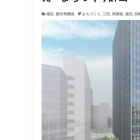
サッカースタジア
港区
,
都市再開発
まちづくり
,
三田
,
再開発
,
港区
,
田
ジブリパーク
タワマン
タ
ニュー新橋ビル
ヒューリック
ホーム増設
ヨドバシカメラ
三井住友銀行
三軒茶屋
三
上野駅
不動
中央道
中川
中野駅
丸の
九段下
亀有
京急川崎
京
京王線
京王