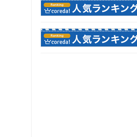
東京工業大学
東埼玉道路
東急池上線
東武アーバンパー
東海道新幹線
松戸
松戸駅
梅田
森ビル
橋
櫛田神社
水族館
永田
池袋東口
池
流山市
浅草
海の森公園
渋谷区
渋谷
物流
王子
町田
番町