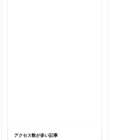
シャポー新小岩
ソニーパーク
ン高輪
バリアフリー
ルオークラ東京
モバイルICOCA
ー
三井不動産
三越
東京ライン
央自動車道
中野区役所
公園
九条
京急大師線
京王多摩川駅
アクセス数が多い記事
代官山