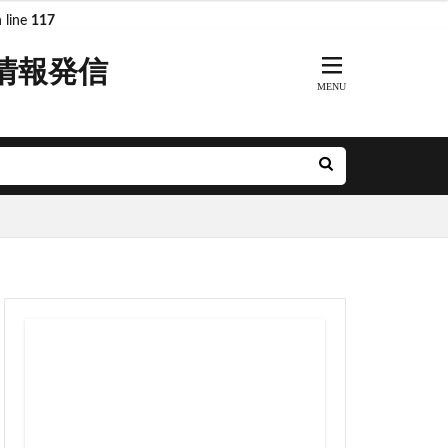
 line
117
情報発信
ARKs
DeNA
R奈良線
JR東日本
MH
minamoa
前派出所
とアクルス
アニメ
ル
ナルシティ博多
グリーン車