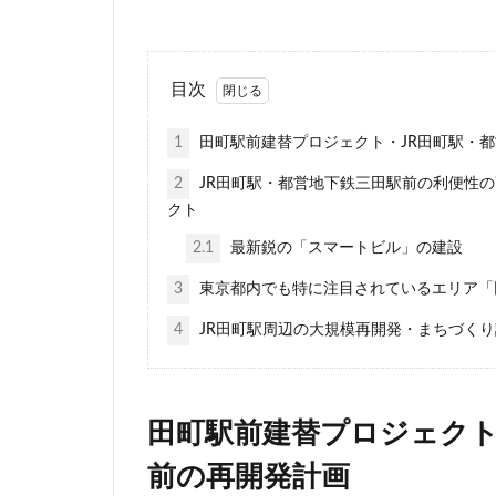
相鉄
真央リ
神田
神谷町
目次
立体交差
立
築地市場
綾
1
田町駅前建替プロジェクト・JR田町駅・
羽田空港
習
2
JR田町駅・都営地下鉄三田駅前の利便性
芝公園
芝浦
クト
藤沢
藤沢市
2.1
最新鋭の「スマートビル」の建設
西九州新幹線
3
東京都内でも特に注目されているエリア「
西武新宿線
諏訪通り
警
4
JR田町駅周辺の大規模再開発・まちづくり
赤坂
赤坂見
道玄坂
道路
田町駅前建替プロジェクト
野田市
金町
阪急
阪急阪
前の再開発計画
青海
順天堂