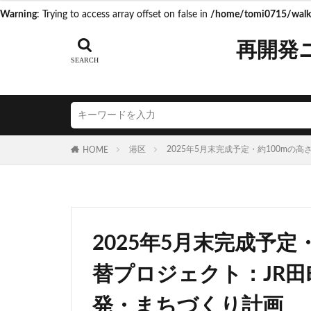
Warning
: Trying to access array offset on false in
/home/tomi0715/walk.
タグ
再開発
AI
Air BicCa
ICOCA
IR
JR相模線
J
N700S
OHG
港区
2025年5月末完成予定・約100m
HOME
うめきた再開発
こち亀
さい
つくばエクスプレ
ゆうぽうと
2025年5月末完成予定
アリーナ
ア
イオンモール取手
替プロジェクト：JR
エスコンフィール
発・まちづくり計画
キャプテン翼