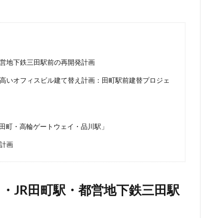
ンク
矢川駅
知立駅
石神井公園
研究学園
神保町
福岡市営地下鉄
福岡市営地下鉄七隈線
秋葉原
稲城市
体交差化
立川市
竹ノ塚
竹芝
第２六本木ヒルズ
笹塚
瀬
総武線
練馬区
美術館
羽田イノベーションシティ
羽
都営地下鉄三田駅前の再開発計画
志野市
習志野市役所
臨海副都心
自由が丘
船堀駅
船橋
の高いオフィスビル建て替え計画：田町駅前建替プロジェ
茅場町
荒川区
葛西
葛西臨海公園
葛飾区
蒲田
虎の門病院
虎ノ門
虎ノ門ヒルズ
行徳
行政
行政
西千葉
西国立駅
西大島
西新宿
西日暮里
西早稲田
田町・高輪ゲートウェイ・品川駅」
西武柳沢駅
西武池袋線
西武百貨店
西武線
西荻窪
西麻
察署
警視庁
豊岡だるま
豊島区
豊島園
豊洲市場
計画
附
赤羽
超高層ビル
超高層マンション
越中島
足立区
那覇市
郵船ビル
都営三田線
都営大江戸線
都営浅草線
・JR田町駅・都営地下鉄三田駅
鈴木町
鉄道
銀座
銀座線
鎌倉市
鎌倉市役所
神不動産
阪神高速
阿佐ヶ谷
雑司が谷
青山
青山一丁目
大学
顔認証
飯田橋
飯田橋駅
首都高
首都高速
駅