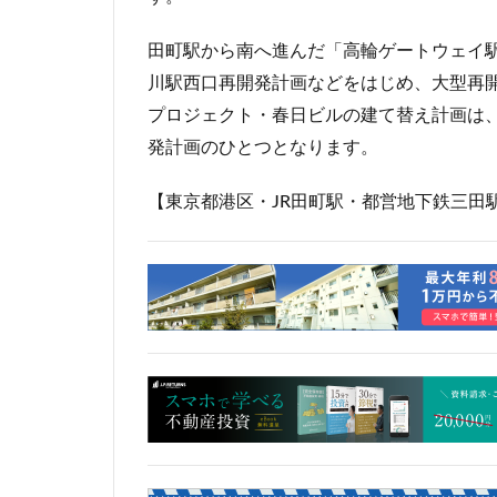
岐阜駅
岡崎
田町駅から南へ進んだ「高輪ゲートウェイ
市川
市川市
川駅西口再開発計画などをはじめ、大型再
平井
平和島
プロジェクト・春日ビルの建て替え計画は
御殿場線
御
発計画のひとつとなります。
成田空港
戸
新京成線
新
【東京都港区・JR田町駅・都営地下鉄三田
新小岩
新幹
新湾岸道路
新高島
新高
日比谷公園
星が丘
春日
有楽町線
朝
東京インター
東京メトロ
東京メトロ東西線