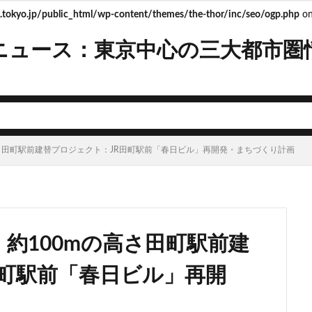
tokyo.jp/public_html/wp-content/themes/the-thor/inc/seo/ogp.php
on
ニュース：東京中心の三大都市圏
mera
Apple
BRT
Bunkamura
CeeU Yokohama
COIWA P
JFE
JP
JPタワー大阪
JR
JR九州
JR南武線
J
R西日本
KABUTO ONE
KAMISEYA PARK
KK線
LRT
LV
ISHIMA2050
Park-PFI
SMC
SRT
STATION Ai
うめきた
の高さ田町駅前建替プロジェクト：JR田町駅前「春日ビル」再開発・まちづくり計画
お台場
お台場海浜公園
かわまちづくり
こちら葛飾区亀有公園
たま市
さいたま新都心
ささしまライブ
そごう
そごう柏
ス
つくば市
ひばりヶ丘
まちづくり
みなとみらい
みな
ゆめが丘
ららぽーと豊洲
ららテラス
アクセス線
アジア大会
・約100mの高さ田町駅前建
ンダーパス
アーバンネット名古屋ネクスタビル
イオン
イオンモー
イコカ
イマーシブフォート東京
エクセレント ザ タワー
田町駅前「春日ビル」再開
ド北海道
オフィス
オフィスビル
カジノ
ガード下
キャ
キャンパス
クロス向ヶ丘遊園
グラングリーン大阪
グランスタ