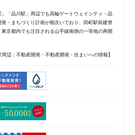
市
川口
川口市
川口駅
川崎市
川崎市役所
川越市
駅」「品川駅」周辺でも高輪ゲートウェイシティ・品
市川駅
市役所
帝国ホテル
帝国劇場
常磐線
常磐
開発・まちづくり計画が相次いでおり、田町駅前建替
広島駅
府中市
延伸
建て替え
後楽
御堂筋線
、東京都内でも注目される山手線南側の一等地の再開
茶ノ水
御茶ノ水駅
志茂
恵比寿
愛・地球博記念公園
愛
越公園駅
所沢駅
扇島
改札
文京ガーデン
文京区
大阪
新大阪駅
新宿
新宿グランドターミナル
新宿区
新
駅周辺：不動産開発・不動産開発・住まいへの情報】
線
新技術センター
新松戸
新横浜
新横浜駅
新橋
新空港線
新綱島
新線
新豊洲
新路線
新金貨物線
島平
日本サッカー協会
日本一
日本橋
日本橋兜町
日本
日比谷線
早稲田
早稲田大学
明治公園
明治大学
明治神
部
春日部駅
晴海
晴海線
月島
有料道路
有明
潮運河
木造
本八幡
本郷三丁目
札幌駅
杉並区
東
東京オリンピック2020
東京ガス
東京スカイツリー
東京ミッド
東京メトロ半蔵門線
東京メトロ南北線
東京メトロ日比谷線
東京メ
東京メトロ銀座線
東京モノレール
東京ヤクルトスワローズ