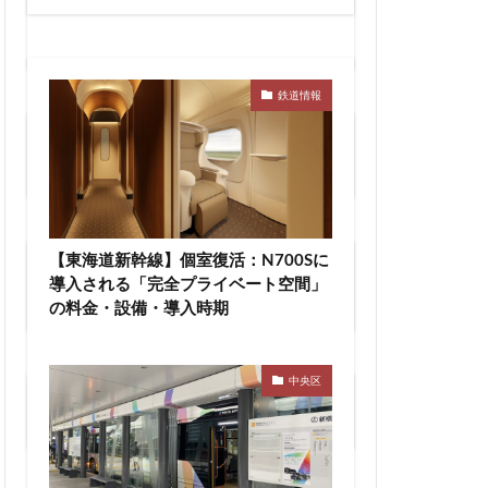
線
兜町
六町
再整備
大阪急行
北小金
鉄道情報
十条
検索
千駄ヶ谷
検索
駅
厚木駅
名古屋駅
向ヶ丘遊園
【東海道新幹線】個室復活：N700Sに
１口1万円から可能！不動産投資クラウド
四ツ谷駅
導入される「完全プライベート空間」
ファンディング【COZUCHI（コヅチ）】
の料金・設備・導入時期
多摩センター
大学
大宮
大手町
大森駅
中央区
新築、中古マンションの価格妥当性がわ
レール
大阪市
かる【住まいサーフィン】
岩駅
小川町
尻手