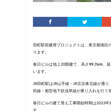
伊勢原市
伊
入曽駅
八丁
再開発
分譲
北広島市
北
千代田区
千
千鳥町
南北
田町駅前建替プロジェクトは、東京都港区の
原宿
取手駅
ります。
名古屋高速
春日ビルは地上20階建て、高さ
99.76ｍ
、延
和光市
品川
います。
国家戦略特区
多摩ニュータウン
JR田町駅はJR山手線・JR京浜東北線が
大宮区役所
田線・都営地下鉄浅草線が乗り入れを行う
大泉ジャンクショ
大阪駅
天王
春日ビルの建て替え工事開始時期は2023年
小川駅
小平
す。