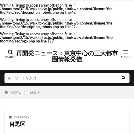
東京駅 再開発
Warning
: Trying to access array offset on false in
/home/tomi0715/walk.tokyo.jp/public_html/wp-content/themes/the-
thor/inc/seo/description_robots.php
on line
42
Warning
: Trying to access array offset on false in
/home/tomi0715/walk.tokyo.jp/public_html/wp-content/themes/the-
thor/inc/seo/description_robots.php
on line
42
タグ
Warning
: Trying to access array offset on false in
/home/tomi0715/walk.tokyo.jp/public_html/wp-content/themes/the-
thor/inc/seo/ogp.php
on line
117
AI
Air BicCamera
Apple
BRT
再開発ニュース：東京中心の三大都市
Bunkamura
CeeU Yokohama
COIWA PARKs
圏情報発信
DeNA
ICOCA
IR
JFE
JP
JPタワー大阪
JR
JR九州
JR南武線
JR奈良線
JR東日本
JR相模線
JR西日本
KABUTO ONE
KAMISEYA PARK
KK線
LRT
HOME
目黒区
LVMH
minamoa
N700S
OHGISHIMA2050
Park-PFI
SMC
SRT
STATION Ai
うめきた
うめきた再開発
お台場
CATEGORY
目黒区
お台場海浜公園
かわまちづくり