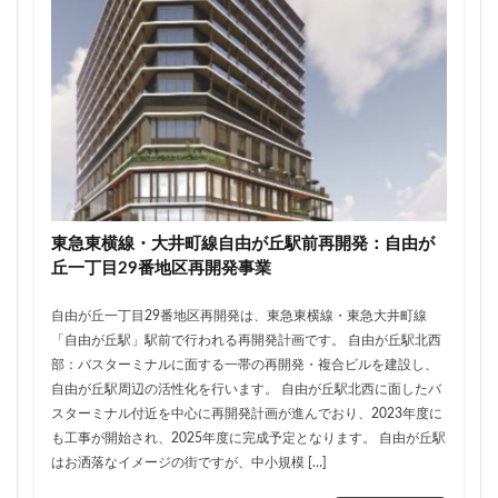
品川
品川区
品川浦
品川駅
商業施設
噴水
四ツ谷
四ツ谷駅
国家戦略特区
国立
地下鉄
埼京線
埼玉国際先進医療センター
外環道
多摩センター
多摩ニュータウン
多摩境
多摩都市モノレール
夢洲
大井町
大和ハウス
大学
大宮
大宮区役所
大宮小学校
大宮駅
大山
東急東横線・大井町線自由が丘駅前再開発：自由が
大崎
大崎広小路
大崎駅
大手町
大森駅
丘一丁目29番地区再開発事業
大泉ジャンクション
大田区
大門
大阪メトロ
大阪メトロ中央線
大阪モノレール
大阪市
自由が丘一丁目29番地区再開発は、東急東横線・東急大井町線
「自由が丘駅」駅前で行われる再開発計画です。 自由が丘駅北西
大阪駅
天王洲アイル
学士会館
学校
部：バスターミナルに面する一帯の再開発・複合ビルを建設し、
宇都宮市
宮前区
小岩
小岩駅
小川町
自由が丘駅周辺の活性化を行います。 自由が丘駅北西に面したバ
スターミナル付近を中心に再開発計画が進んでおり、2023年度に
小川駅
小平
小平市
小田急
も工事が開始され、2025年度に完成予定となります。 自由が丘駅
小田急小田原線
小田急百貨店
小金井市
尻手
はお洒落なイメージの街ですが、中小規模 […]
岐阜駅
岡崎市
川口
川口市
川口駅