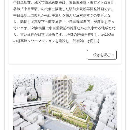
ザ 豊海タワー マリン&スカイ
シャポー新小岩
中目黒駅前北地区市街地再開発は、東急東横線・東京メトロ日比
谷線「中目黒駅」の北側に隣接した駅前大規模再開発計画です。
ジブリパーク
スタジアム
スタートアップ
中目黒駅正面改札から山手通りを挟んだ反対側すぐの場所とな
ステーションAi
スマートシティ
ソニーパーク
り、隣接して高架下の商業施設「中目黒蔦屋書店」が営業を行っ
タワマン
タワーマンション
テーマパーク
ています。 対象街区は中目黒駅前の雑居ビルが集中する地域とな
り、古い建物が目立つ場所です。 地域の建物を整地し、約160m
トヨタ
トヨタ自動車
ニュウマン高輪
の超高層タワーマンションを建設し、低層階には商 […]
ニュー新橋ビル
ハイアット
ハラカド
バイパス
バス
バスターミナル
バリアフリー
続きを読む
ヒューリック
ヒルトン
ブルーライン
プロ野球
ベルク
ホテル
ホテルオークラ東京
ホーム増設
ボールパーク
ポンテグランデTOKYO
マンション
ミナモア
モバイルICOCA
ヨドバシカメラ
ライブハウス
ラウンドアバウト
リニア
ルミネ
ロータリー
三井不動産
三井住友銀行
三島駅
三河安城
三河島駅
三田
三田駅
三菱UFJ銀行
三越