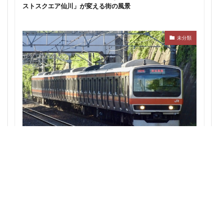
ストスクエア仙川」が変える街の風景
西千葉
西国立駅
西大島
西新宿
西日暮里
西早稲田
西武拝島線
西武新宿線
未分類
西武柳沢駅
西武池袋線
西武百貨店
西武線
西荻窪
西麻布
調布市
諏訪通り
警察署
警視庁
豊岡だるま
豊島区
豊島園
豊洲市場
豊洲駅
豊海
赤坂
赤坂見附
赤羽
超高層ビル
超高層マンション
越中島
足立区
辻堂駅
追浜
道玄坂
道路
那覇市
郵船ビル
都営三田線
都営大江戸線
西武池袋線・JR武蔵野線の直通検討：秋津・新秋津の連絡線
都営浅草線
都市開発
野田市
金町
構想がもたらす埼玉・東京の鉄道再開発への影響
鈴木町
鉄道
銀座
銀座線
鎌倉市
鎌倉市役所
関内
関内駅
阪急
阪急阪神不動産
阪神高速
阿佐ヶ谷
雑司が谷
青山
青山一丁目
青森駅
青海
順天堂大学
顔認証
飯田橋
飯田橋駅