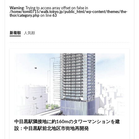
こちら葛飾区亀有公園前派出所
こち亀
さいたま市
Warning
: Trying to access array offset on false in
さいたま新都心
ささしまライブ
そごう
/home/tomi0715/walk.tokyo.jp/public_html/wp-content/themes/the-
thor/category.php
on line
63
そごう柏
つくばエクスプレス
つくば市
ひばりヶ丘
まちづくり
みなとみらい
新着順
人気順
みなとアクルス
ゆうぽうと
ゆめが丘
ららぽーと豊洲
ららテラス
アクセス線
アジア大会
アニメ
アリーナ
アンダーパス
アーバンネット名古屋ネクスタビル
イオン
イオンモール
イオンモール取手
イコカ
イマーシブフォート東京
エクセレント ザ タワー
エスコンフィールド北海道
オフィス
オフィスビル
カジノ
ガード下
キャナルシティ博多
キャプテン翼
キャンパス
クロス向ヶ丘遊園
中目黒駅隣接地に約160mのタワーマンションを建
グラングリーン大阪
グランスタ
グリーン車
設：中目黒駅前北地区市街地再開発
サッカースタジアム
サブカルチャー
サーキット