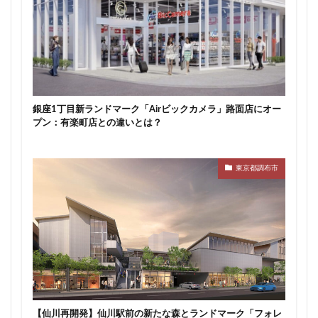
目黒駅
相模大野
相鉄
真央リンク
矢川駅
知立駅
石神井公園
研究学園
神保町
神宮前
神宮外苑
神田
神谷町
福岡市営地下鉄
福岡市営地下鉄七隈線
秋葉原
稲城市
積水ハウス
立体交差
立体交差化
銀座1丁目新ランドマーク「Airビックカメラ」路面店にオー
プン：有楽町店との違いとは？
立川市
竹ノ塚
竹芝
第２六本木ヒルズ
笹塚
等々力
築地
築地市場
綾瀬
総武線
練馬区
美術館
東京都調布市
羽田イノベーションシティ
羽田エアポートライン
羽田空港
習志野市
習志野市役所
臨海副都心
自由が丘
船堀駅
船橋市
船橋駅
芝公園
芝浦
茅場町
荒川区
葛西
葛西臨海公園
葛飾区
蒲田
蔵前
蕨
藤沢
藤沢市
虎の門病院
虎ノ門
虎ノ門ヒルズ
行徳
【仙川再開発】仙川駅前の新たな森とランドマーク「フォレ
行政
行政区
表参道
西九州新幹線