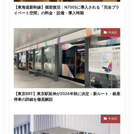
武蔵小山
武蔵小杉
武蔵小杉駅
武蔵小金井駅
【東海道新幹線】個室復活：N700Sに導入される「完全プラ
イベート空間」の料金・設備・導入時期
武蔵野線
水戸駅
水族館
永田町
汐留
江戸川区
江戸川区役所
江東区
池下駅
中央区
池尻大橋
池袋
池袋東口
池袋駅
沖縄県
沼津駅
泉岳寺
津田沼
津田沼パルコ
津田沼公園
流山市
浅草
浅草橋
浜松市
浜松町
浦和
浦和美園
浦和駅
浦安
浦安市
海の森公園
海浜幕張
海老名市
海老名駅
渋谷
渋谷スクランブルスクエア
渋谷マルイ
渋谷区
渋谷駅
温泉旅館
【東京BRT】東京駅延伸が2026年秋に決定：新ルート・銀座
港区
港南
湘南新宿ライン
瀬谷区
火災
停車の詳細を徹底解説
熱田神宮
物流
王子
球場
瑞穂陸上競技場
環状2号線
環状4号線
生田
中央区
田町
町おこし
町田
番町
病院
登戸
白金
白金高輪
白金高輪駅
目黒区