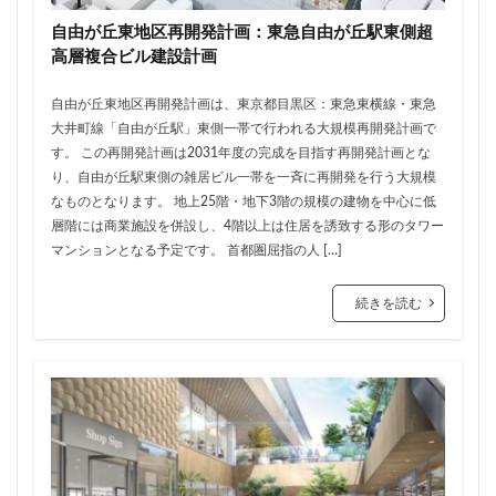
三軒茶屋
三郷市
上板橋
上瀬谷通信施設跡地
自由が丘東地区再開発計画：東急自由が丘駅東側超
上野
上野動物園
上野東京ライン
上野駅
高層複合ビル建設計画
不動前
不動産
不動産投資
世田谷区
自由が丘東地区再開発計画は、東京都目黒区：東急東横線・東急
中央区
中央線
中央自動車道
中央道
大井町線「自由が丘駅」東側一帯で行われる大規模再開発計画で
中川
中川運河
中日ビル
中目黒
す。 この再開発計画は2031年度の完成を目指す再開発計画とな
中野サンプラザ
中野区
中野区役所
中野駅
り、自由が丘駅東側の雑居ビル一帯を一斉に再開発を行う大規模
なものとなります。 地上25階・地下3階の規模の建物を中心に低
丸の内
丸の内TOEI
丸の内警察署
乃木坂
層階には商業施設を併設し、4階以上は住居を誘致する形のタワー
久屋大通
久屋大通公園
九条
九段下
マンションとなる予定です。 首都圏屈指の人 […]
亀有
五反田
五反田駅
井荻駅
交差点
続きを読む
交通
京急
京急大師線
京急川崎
京成松戸線
京成立石
京成線
京成高砂駅
京橋
京浜東北線
京王多摩川駅
京王線
京王電鉄
京葉線
京都市
京阪
今池
代々木
代々木公園
代官山
伊勢原市
伊勢原駅
伏見
住友不動産
住吉駅
住宅