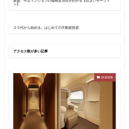
新築、中古マンションの価格妥当性がわかる【住まいサーフィ
ン】
東京ワールドゲート
東京工業大学
東京消防庁
東京駅
東京高速道路
東名
東名高速
東名高速道路
東埼玉道路
東川口
東急
２０代から始める。はじめての不動産投資
東急プラザ赤坂
東急不動産
東急大井町線
東急新横浜線
東急池上線
東急田園都市線
東急百貨店
東日本銀行
東映会館
東村山駅
アクセス数が多い記事
東武アーバンパークライン
東武スカイツリーライン
東武東上線
東武鉄道
東池袋
東海市
東海道新幹線
東海道線
東神奈川
鉄道情報
東葉高速鉄道
東西線
東銀座
東陽町
東陽町駅
松戸
松戸駅
板橋区
板橋駅
柏の葉キャンパス
柏市
栄
栄広場
桜新町
梅田
森ビル
横浜
横浜中央郵便局
横浜国際園芸博覧会
横浜市
横浜駅
横須賀市
橋
櫛田神社前