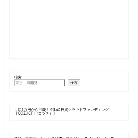
新駅
新高島
新高島平
日本サッカー協会
日本一
日本橋
日本橋兜町
日本郵政
日比谷
日比谷公園
日比谷線
早稲田
早稲田大学
明治公園
明治大学
明治神宮前
明治通り
星が丘
春日部
春日部駅
晴海
晴海線
月島
有料道路
有明
有楽町
有楽町線
朝潮運河
木造
本八幡
本郷三丁目
札幌駅
杉並区
東京
検索
東京BRT
東京インター
東京オリンピック2020
検索
東京ガス
東京スカイツリー
東京ミッドタウン八重洲
東京メトロ
東京メトロ半蔵門線
東京メトロ南北線
１口1万円から可能！不動産投資クラウドファンディング
【COZUCHI（コヅチ）】
東京メトロ日比谷線
東京メトロ有楽町線
東京メトロ東西線
東京メトロ銀座線
東京モノレール
東京ヤクルトスワローズ