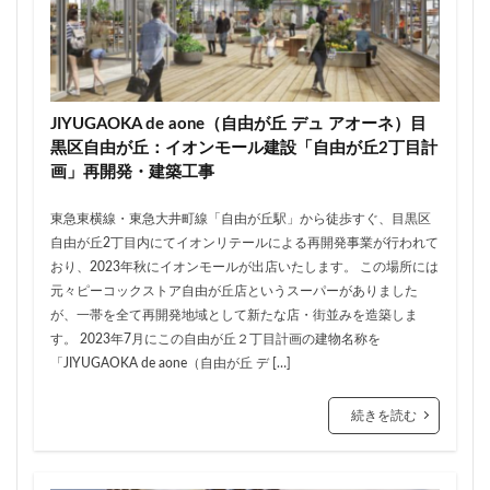
住居
信越本線
兜町
入曽駅
八丁堀
八重洲
公園
六本木
六本木ヒルズ
六本木七丁目
六町
再整備
再開発
分譲マンション
勝どき
北区
北千住
JIYUGAOKA de aone（自由が丘 デュ アオーネ）目
北参道
北品川
北大阪急行
北小金
黒区自由が丘：イオンモール建設「自由が丘2丁目計
画」再開発・建築工事
北広島市
北海道新幹線
北綾瀬
北陸新幹線
区役所
医療機関
十三駅
十条
千代田区
東急東横線・東急大井町線「自由が丘駅」から徒歩すぐ、目黒区
千住大橋
千歳烏山
千種区
千葉パルコ
自由が丘2丁目内にてイオンリテールによる再開発事業が行われて
おり、2023年秋にイオンモールが出店いたします。 この場所には
千葉市
千葉駅
千駄ヶ谷
千鳥町
南北線
元々ピーコックストア自由が丘店というスーパーがありました
南武線
南渡田地区
南砂町
南船橋
が、一帯を全て再開発地域として新たな店・街並みを造築しま
す。 2023年7月にこの自由が丘２丁目計画の建物名称を
南葛SC
博多駅
厚木駅
原宿
取手駅
「JIYUGAOKA de aone（自由が丘 デ […]
台東区
名古屋
名古屋城
名古屋市
名古屋市営地下鉄
名古屋駅
名古屋高速
続きを読む
名城公園
名店
名鉄
名鉄百貨店
名鉄神宮前
名駅
向ヶ丘遊園
和光市