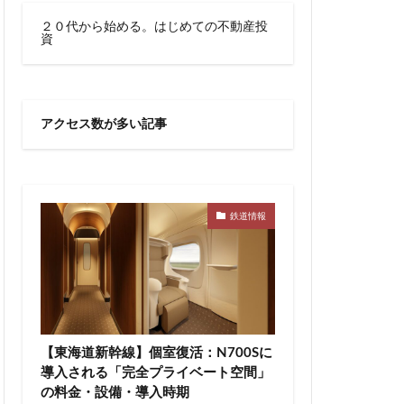
川越線
市
２０代から始める。はじめての不動産投
資
線快速
幕張豊砂
御成門
宕神社
成田市
アクセス数が多い記事
文化庁
新交通
宿駅
新宿駅西口
新津田沼
新鎌ヶ谷駅
新駅
鉄道情報
郵政
日比谷
宮前
明治通り
有楽町
京
東京BRT
タウン八重洲
【東海道新幹線】個室復活：N700Sに
トロ有楽町線
導入される「完全プライベート空間」
の料金・設備・導入時期
東京ワールドゲート