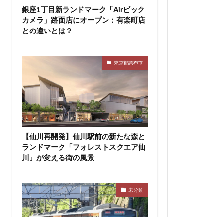
銀座1丁目新ランドマーク「Airビック
神宮前
神宮外苑
カメラ」路面店にオープン：有楽町店
積水ハウス
との違いとは？
等々力
築地
田エアポートライン
東京都調布市
市
船橋駅
蔵前
蕨
区
表参道
西武拝島線
布
調布市
【仙川再開発】仙川駅前の新たな森と
豊洲駅
豊海
ランドマーク「フォレストスクエア仙
辻堂駅
川」が変える街の風景
追浜
都市開発
関内
関内駅
未分類
青森駅
駅ナカ