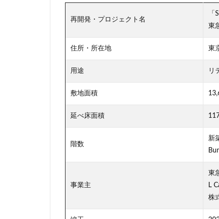
「Sh
再開発・プロジェクト名
東
住所・所在地
東
用途
リ
敷地面積
13
延べ床面積
11
新
階数
Bu
東
事業主
L C
株