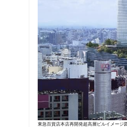
駅ビル
駅前
高層ビル
高
高級マンション
高輪ゲートウェイ
麻布十番
東急百貨店本店再開発超高層ビルイメージ