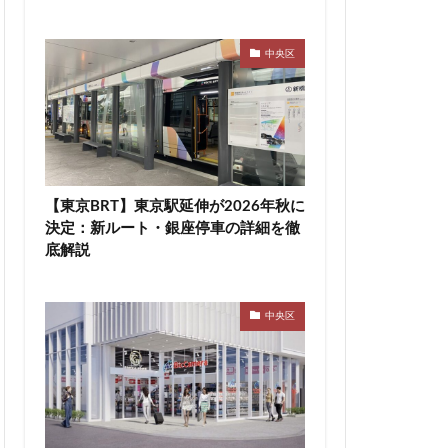
高速道路
東急新横浜線
中央区
袋
東海市
町
東陽町駅
桜新町
駅
横須賀市
【東京BRT】東京駅延伸が2026年秋に
決定：新ルート・銀座停車の詳細を徹
線
水戸駅
底解説
尻大橋
池袋
津田沼公園
中央区
浦安
浦安市
渋谷マルイ
災
熱田神宮
町
町おこし
目黒駅
相模大野