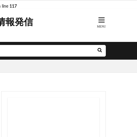
 line
117
情報発信
ARKs
DeNA
R奈良線
JR東日本
MH
minamoa
前派出所
とアクルス
アニメ
ル
ナルシティ博多
グリーン車