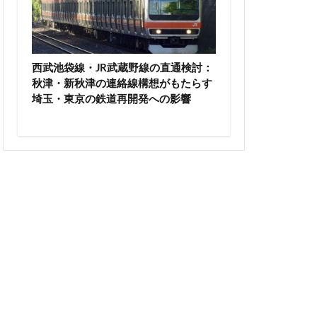
高尾山
高級ホテル
輪ゲートウェイ
西武池袋線・JR武蔵野線の直通検討：
沼
麹町
秋津・新秋津の連絡線構想がもたらす
埼玉・東京の鉄道再開発への影響