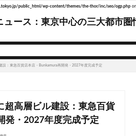
tokyo.jp/public_html/wp-content/themes/the-thor/inc/seo/ogp.php
on
ニュース：東京中心の三大都市圏
mera
Apple
BRT
Bunkamura
CeeU Yokohama
COIWA P
JFE
JP
JPタワー大阪
JR
JR九州
JR南武線
J
R西日本
KABUTO ONE
KAMISEYA PARK
KK線
LRT
LV
ISHIMA2050
Park-PFI
SMC
SRT
STATION Ai
うめきた
：東急百貨店本店・Bunkamura再開発・2027年度完成予定
お台場
お台場海浜公園
かわまちづくり
こちら葛飾区亀有公園
たま市
さいたま新都心
ささしまライブ
そごう
そごう柏
ス
つくば市
ひばりヶ丘
まちづくり
みなとみらい
みな
ゆめが丘
ららぽーと豊洲
ららテラス
アクセス線
アジア大会
に超高層ビル建設：東急百貨
ンダーパス
アーバンネット名古屋ネクスタビル
イオン
イオンモー
イコカ
イマーシブフォート東京
エクセレント ザ タワー
再開発・2027年度完成予定
ド北海道
オフィス
オフィスビル
カジノ
ガード下
キャ
キャンパス
クロス向ヶ丘遊園
グラングリーン大阪
グランスタ