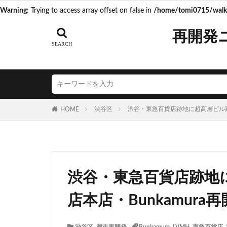
Warning
: Trying to access array offset on false in
/home/tomi0715/walk.
タグ
再開発
AI
Air BicCa
ICOCA
IR
JR相模線
J
N700S
OHG
渋谷区
渋谷・東急百貨店跡地に超高層ビル建設
HOME
うめきた再開発
こち亀
さい
つくばエクスプレ
ゆうぽうと
渋谷・東急百貨店跡地
アリーナ
ア
イオンモール取手
店本店・Bunkamura
エスコンフィール
キャプテン翼