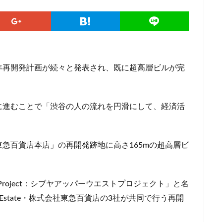
勢原駅
伏見
住友不動産
住吉駅
住宅
住居
信越本
堀
八重洲
公園
六本木
六本木ヒルズ
六本木七丁目
マンション
勝どき
北区
北千住
北参道
北品川
北
海道新幹線
北綾瀬
北陸新幹線
区役所
医療機関
十三駅
年再開発計画が続々と発表され、既に超高層ビルが完
住大橋
千歳烏山
千種区
千葉パルコ
千葉市
千葉駅
線
南武線
南渡田地区
南砂町
南船橋
南葛SC
博多
台東区
名古屋
名古屋城
名古屋市
名古屋市営地下鉄
に進むことで「渋谷の人の流れを円滑にして、経済活
名城公園
名店
名鉄
名鉄百貨店
名鉄神宮前
名駅
品川区
品川浦
品川駅
商業施設
噴水
四ツ谷
国立
地下鉄
埼京線
埼玉国際先進医療センター
外環道
急百貨店本店」の再開発跡地に高さ165mの超高層ビ
多摩境
多摩都市モノレール
夢洲
大井町
大和ハウス
大宮小学校
大宮駅
大山
大崎
大崎広小路
大崎駅
est Project：シブヤアッパーウエストプロジェクト」と名
ン
大田区
大門
大阪メトロ
大阪メトロ中央線
大阪モノ
eal Estate・株式会社東急百貨店の3社が共同で行う再開
洲アイル
学士会館
学校
宇都宮市
宮前区
小岩
小
小平市
小田急
小田急小田原線
小田急百貨店
小金井市