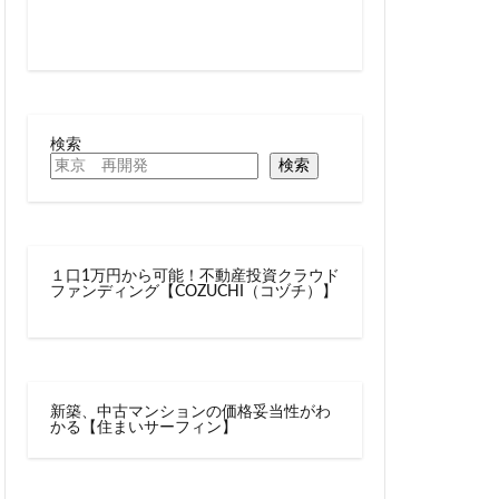
線
兜町
六町
再整備
大阪急行
北小金
十条
検索
千駄ヶ谷
検索
駅
厚木駅
名古屋駅
向ヶ丘遊園
１口1万円から可能！不動産投資クラウド
四ツ谷駅
ファンディング【COZUCHI（コヅチ）】
多摩センター
大学
大宮
大手町
大森駅
新築、中古マンションの価格妥当性がわ
レール
大阪市
かる【住まいサーフィン】
岩駅
小川町
尻手