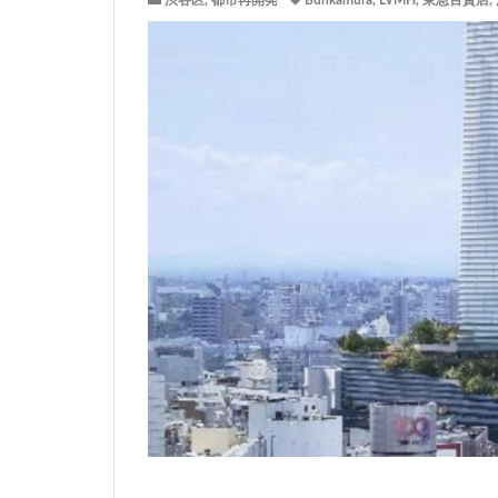
渋谷区
,
都市再開発
Bunkamura
,
LVMH
,
東急百貨店
,
サッカースタジア
ジブリパーク
タワマン
タ
ニュー新橋ビル
ヒューリック
ホーム増設
ヨドバシカメラ
三井住友銀行
三軒茶屋
三
上野駅
不動
中央道
中川
中野駅
丸の
九段下
亀有
京急川崎
京
京王線
京王