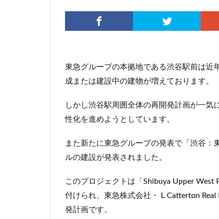
伊勢原市
伊
入曽駅
八丁
再開発
分譲
北広島市
北
東急グループの本拠地である渋谷駅前は近
千代田区
千
成または建設中の建物が増えております。
千鳥町
南北
原宿
取手駅
しかし渋谷駅周囲全体の再開発計画が一気
名古屋高速
性化を進めようとしています。
和光市
品川
国家戦略特区
また新たに東急グループの発表で「渋谷：東
多摩ニュータウン
ルの建設が発表されました。
大宮区役所
このプロジェクトは「Shibuya Upper W
大泉ジャンクショ
付けられ、東急株式会社・ L Catterton R
大阪駅
天王
発計画です。
小川駅
小平