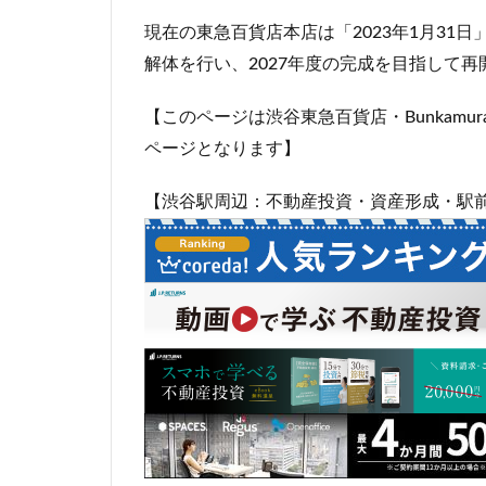
岐阜駅
岡崎
現在の東急百貨店本店は「2023年1月31
市川
市川市
解体を行い、2027年度の完成を目指して
平井
平和島
【このページは渋谷東急百貨店・Bunkam
御殿場線
御
ページとなります】
成田空港
戸
新京成線
新
【渋谷駅周辺：不動産投資・資産形成・駅
新小岩
新幹
新湾岸道路
新高島
新高
日比谷公園
星が丘
春日
有楽町線
朝
東京インター
東京メトロ
東京メトロ東西線