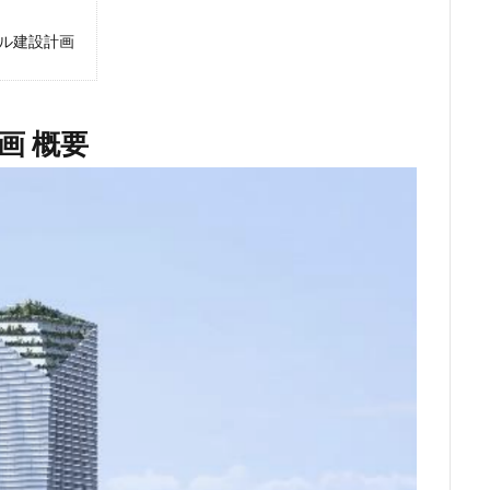
ンク
矢川駅
知立駅
石神井公園
研究学園
神保町
ル建設計画
福岡市営地下鉄
福岡市営地下鉄七隈線
秋葉原
稲城市
体交差化
立川市
竹ノ塚
竹芝
第２六本木ヒルズ
笹塚
瀬
総武線
練馬区
美術館
羽田イノベーションシティ
羽
画 概要
志野市
習志野市役所
臨海副都心
自由が丘
船堀駅
船橋
茅場町
荒川区
葛西
葛西臨海公園
葛飾区
蒲田
虎の門病院
虎ノ門
虎ノ門ヒルズ
行徳
行政
行政
西千葉
西国立駅
西大島
西新宿
西日暮里
西早稲田
西武柳沢駅
西武池袋線
西武百貨店
西武線
西荻窪
西麻
察署
警視庁
豊岡だるま
豊島区
豊島園
豊洲市場
附
赤羽
超高層ビル
超高層マンション
越中島
足立区
那覇市
郵船ビル
都営三田線
都営大江戸線
都営浅草線
鈴木町
鉄道
銀座
銀座線
鎌倉市
鎌倉市役所
神不動産
阪神高速
阿佐ヶ谷
雑司が谷
青山
青山一丁目
大学
顔認証
飯田橋
飯田橋駅
首都高
首都高速
駅