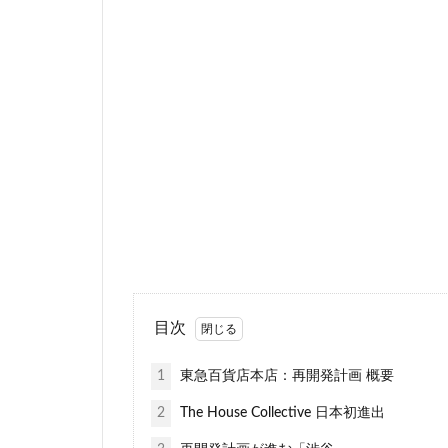
東京工業大学
東埼玉道路
東急池上線
東武アーバンパー
東海道新幹線
松戸
松戸駅
梅田
森ビル
橋
櫛田神社
水族館
永田
池袋東口
池
流山市
浅草
目次
海の森公園
1
東急百貨店本店：再開発計画 概要
渋谷区
渋谷
2
The House Collective 日本初進出
物流
王子
町田
番町