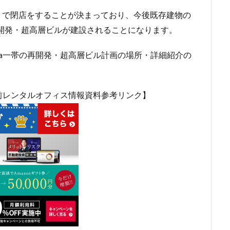
市
川口
川口市
川口駅
川崎市
川崎市役所
川越市
日」で閉店をすることが決まっており、今後既存建物の
市川駅
市役所
帝国ホテル
帝国劇場
常磐線
常磐
再開発・超高層ビルが建設されることになります。
広島駅
府中市
延伸
建て替え
後楽
御堂筋線
ura一帯の再開発・超高層ビル計画の場所・詳細紹介の
茶ノ水
御茶ノ水駅
志茂
恵比寿
愛・地球博記念公園
愛
越公園駅
所沢駅
扇島
改札
文京ガーデン
文京区
大阪
新大阪駅
新宿
新宿グランドターミナル
新宿区
新
前レンタルオフィス情報資料参考リンク】
線
新技術センター
新松戸
新横浜
新横浜駅
新橋
新空港線
新綱島
新線
新豊洲
新路線
新金貨物線
島平
日本サッカー協会
日本一
日本橋
日本橋兜町
日本
日比谷線
早稲田
早稲田大学
明治公園
明治大学
明治神
部
春日部駅
晴海
晴海線
月島
有料道路
有明
潮運河
木造
本八幡
本郷三丁目
札幌駅
杉並区
東
東京オリンピック2020
東京ガス
東京スカイツリー
東京ミッド
東京メトロ半蔵門線
東京メトロ南北線
東京メトロ日比谷線
東京メ
東京メトロ銀座線
東京モノレール
東京ヤクルトスワローズ