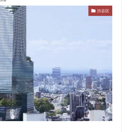
渋谷
ム
サブカルチャー
サーキット
ザ 豊海タワー マリン&スカイ
渋谷区
スタジアム
スタートアップ
ステーションAi
スマートシティ
ワーマンション
テーマパーク
トヨタ
トヨタ自動車
ニュウマ
ハイアット
ハラカド
バイパス
バス
バスターミナル
ヒルトン
ブルーライン
プロ野球
ベルク
ホテル
ホテ
ボールパーク
ポンテグランデTOKYO
マンション
ミナモア
ライブハウス
ラウンドアバウト
リニア
ルミネ
ロータリ
三島駅
三河安城
三河島駅
三田
三田駅
三菱UFJ銀行
郷市
上板橋
上瀬谷通信施設跡地
上野
上野動物園
上野
前
不動産
不動産投資
世田谷区
中央区
中央線
中
中川運河
中日ビル
中目黒
中野サンプラザ
中野区
内
丸の内TOEI
丸の内警察署
乃木坂
久屋大通
久屋大通
五反田
五反田駅
井荻駅
交差点
交通
京急
成松戸線
京成立石
京成線
京成高砂駅
京橋
京浜東北線
電鉄
京葉線
京都市
京阪
今池
代々木
代々木公園