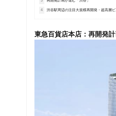
3
再開発計画が進む「渋谷」
相鉄
真央リ
4
渋谷駅周辺の注目大規模再開発・超高層ビ
神田
神谷町
立体交差
立
築地市場
綾
東急百貨店本店：再開発計
羽田空港
習
芝公園
芝浦
藤沢
藤沢市
西九州新幹線
西武新宿線
諏訪通り
警
赤坂
赤坂見
道玄坂
道路
野田市
金町
阪急
阪急阪
青海
順天堂