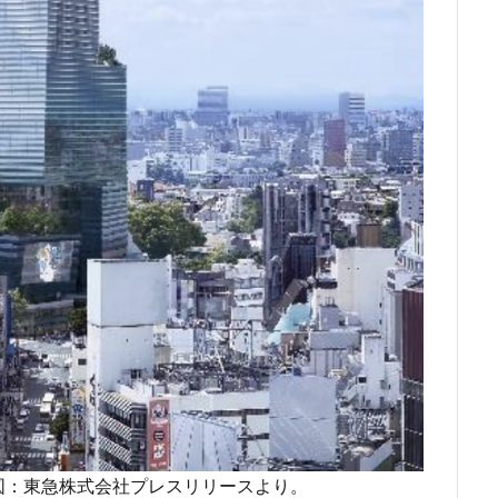
再開発
駅前広場
駅近
駐車場
駒沢大学
駒沢大学駅
層マンション
高島平
高架
高架下
高架化
高架駅
高級住宅街
高級分譲マンション
高級老人ホーム
高輪
高
シティ
高速道路
高麗川駅
鶴ヶ峰駅
鶴川
鶴舞
鷺
検索
図：東急株式会社プレスリリースより。