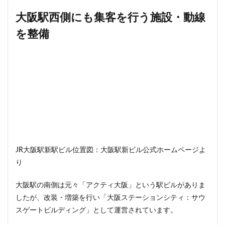
川崎市
川崎市役所
川越市
川越線
市
大阪駅西側にも集客を行う施設・動線
市川
市川市
市川駅
市役所
帝国ホテル
を整備
帝国劇場
常磐線
常磐線快速
幕張豊砂
平井
平和島
広島駅
府中市
延伸
建て替え
後楽
御堂筋線
御成門
御殿場線
御茶ノ水
御茶ノ水駅
志茂
恵比寿
愛・地球博記念公園
愛宕神社
成田市
成田空港
戸越公園駅
所沢駅
扇島
改札
文京ガーデン
文京区
文化庁
新交通
新京成線
新大阪
新大阪駅
新宿
JR大阪駅新駅ビル位置図：大阪駅新ビル公式ホームページよ
新宿グランドターミナル
新宿区
新宿駅
り
新宿駅西口
新小岩
新幹線
新技術センター
大阪駅の南側は元々「アクティ大阪」という駅ビルがありま
新松戸
新横浜
新横浜駅
新橋
新津田沼
したが、改装・増築を行い「大阪ステーションシティ：サウ
新湾岸道路
新空港線
新綱島
新線
スゲートビルディング」として運営されています。
新豊洲
新路線
新金貨物線
新鎌ヶ谷駅