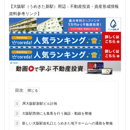
三軒茶屋
三郷市
上板橋
上瀬谷通信施設跡地
【大阪駅（うめきた新駅）周辺：不動産投資・資産形成情報
上野
上野動物園
上野東京ライン
上野駅
資料参考リンク】
不動前
不動産
不動産投資
世田谷区
中央区
中央線
中央自動車道
中央道
中川
中川運河
中日ビル
中目黒
中野サンプラザ
中野区
中野区役所
中野駅
丸の内
丸の内TOEI
丸の内警察署
乃木坂
久屋大通
久屋大通公園
九条
九段下
亀有
五反田
五反田駅
井荻駅
交差点
交通
京急
京急大師線
京急川崎
京成松戸線
京成立石
京成線
京成高砂駅
目次
京橋
京浜東北線
京王多摩川駅
京王線
1
JR大阪駅新駅ビル計画
京王電鉄
京葉線
京都市
京阪
今池
2
大阪駅西側にも集客を行う施設・動線を整備
代々木
代々木公園
代官山
伊勢原市
3
新しい大阪駅改札口とうめきた地下ホームへの通路を整備
伊勢原駅
伏見
住友不動産
住吉駅
住宅