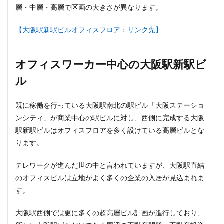
層・中層・高層で区画の大きさが異なります。
目黒駅
相模大野
相鉄
真央リンク
矢川駅
知立駅
石神井公園
研究学園
【大阪駅新駅ビルオフィスフロア：リンク先】
神保町
神宮前
神宮外苑
神田
神谷町
福岡市営地下鉄
福岡市営地下鉄七隈線
秋葉原
オフィスワーカー中心の大阪駅新駅ビ
稲城市
積水ハウス
立体交差
立体交差化
ル
立川市
竹ノ塚
竹芝
第２六本木ヒルズ
笹塚
等々力
築地
築地市場
綾瀬
既に稼働を行っている大阪駅南北の駅ビル「大阪ステーショ
総武線
練馬区
美術館
ンシティ」が商業中心の駅ビルに対し、西側に完成する大阪
駅新駅ビルはオフィスフロアを多く設けている高層ビルとな
羽田イノベーションシティ
羽田エアポートライン
ります。
羽田空港
習志野市
習志野市役所
臨海副都心
自由が丘
船堀駅
船橋市
船橋駅
芝公園
テレワークが進んだ世の中と言われていますが、大阪駅直結
芝浦
茅場町
荒川区
葛西
葛西臨海公園
のオフィスビルは立地がよく多くの企業の入居が見込まれま
す。
葛飾区
蒲田
蔵前
蕨
藤沢
藤沢市
虎の門病院
虎ノ門
虎ノ門ヒルズ
行徳
大阪駅西側では更に多くの超高層ビル計画が進行しており、
行政
行政区
表参道
西九州新幹線