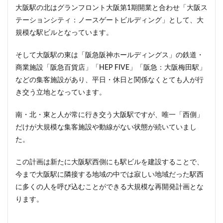
大阪駅の北はグランフロント大阪第1期開業と合わせ「大阪ス
新駅
新高島
新高島平
日本サッカー協会
テーションシティ：ノースゲートビルディング」として、大
日本一
日本橋
日本橋兜町
日本郵政
規模な駅ビルとなっています。
日比谷
日比谷公園
日比谷線
早稲田
早稲田大学
明治公園
明治大学
明治神宮前
そして大阪駅の東は「阪急阪神ホールディングス」の鉄道・
商業施設「阪急百貨店」「HEP FIVE」「阪急：大阪梅田駅」
明治通り
星が丘
春日部
春日部駅
晴海
などの集客施設があり、平日・休日と関係なくとても人が行
晴海線
月島
有料道路
有明
有楽町
き交う立地となっています。
有楽町線
朝潮運河
木造
本八幡
本郷三丁目
札幌駅
杉並区
東京
南・北・東と人が常に行き交う大阪駅ですが、唯一「西側」
だけが大規模な集客施設や動線がない状態が続いていまし
東京BRT
東京インター
東京オリンピック2020
た。
東京ガス
東京スカイツリー
東京ミッドタウン八重洲
東京メトロ
この計画は新たに大阪駅西側にも駅ビルを建設することで、
東京メトロ半蔵門線
東京メトロ南北線
今まで大阪駅に隣接する地域の中では寂しい地域だった駅西
に多くの人を呼び込むことができる大規模な再開発計画とな
東京メトロ日比谷線
東京メトロ有楽町線
ります。
東京メトロ東西線
東京メトロ銀座線
東京モノレール
東京ヤクルトスワローズ