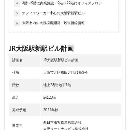
4
3階〜5階に商業施設・9階〜22階にオフィスフロア
住居
信越本線
兜町
入曽駅
八丁堀
八重洲
公園
六本木
六本木ヒルズ
5
オフィスワーカー中心の大阪駅新駅ビル
六本木七丁目
六町
再整備
再開発
6
大阪市内の大規模再開発・鉄道新線情報
分譲マンション
勝どき
北区
北千住
北参道
北品川
北大阪急行
北小金
北広島市
北海道新幹線
北綾瀬
北陸新幹線
JR大阪駅新駅ビル計画
区役所
医療機関
十三駅
十条
千代田区
計画名
JR大阪駅新駅ビル計画
千住大橋
千歳烏山
千種区
千葉パルコ
住所
大阪市北区梅田3丁目1番3号
千葉市
千葉駅
千駄ヶ谷
千鳥町
南北線
南武線
南渡田地区
南砂町
南船橋
階数
地上23階 地下1階
南葛SC
博多駅
厚木駅
原宿
取手駅
高さ
約120m
台東区
名古屋
名古屋城
名古屋市
名古屋市営地下鉄
名古屋駅
名古屋高速
完成予定
2024年秋
名城公園
名店
名鉄
名鉄百貨店
西日本旅客鉄道株式会社
名鉄神宮前
名駅
向ヶ丘遊園
和光市
事業主
大阪ターミナルビル株式会社