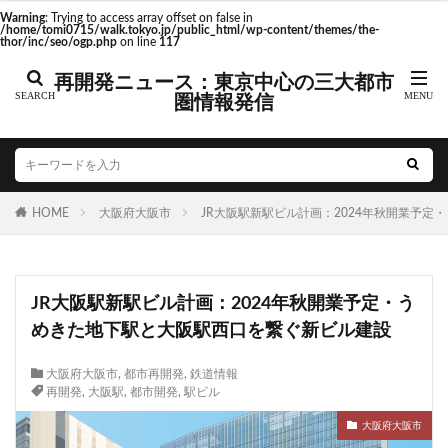
東京駅 再開発
Warning
: Trying to access array offset on false in
/home/tomi0715/walk.tokyo.jp/public_html/wp-content/themes/the-
thor/inc/seo/ogp.php
on line
117
再開発ニュース：東京中心の三大都市
圏情報発信
タグ
AI
Air BicCamera
Apple
BRT
Bunkamura
CeeU Yokohama
COIWA PARKs
HOME
DeNA
大阪府大阪市
ICOCA
JR大阪駅新駅ビル計画：2024年秋開業予
IR
JFE
JP
JPタワー大阪
JR
JR九州
JR南武線
JR奈良線
JR東日本
JR相模線
JR西日本
JR大阪駅新駅ビル計画：2024年秋開業予定・う
KABUTO ONE
KAMISEYA PARK
KK線
LRT
めきた地下駅と大阪駅西口を繋ぐ新ビル建設
LVMH
minamoa
N700S
OHGISHIMA2050
Park-PFI
SMC
SRT
STATION Ai
大阪府大阪市
,
都市再開発
,
鉄道情報
再開発
,
大阪駅
,
都市開発
,
駅ビル
うめきた
うめきた再開発
お台場
お台場海浜公園
かわまちづくり
大阪府大阪市