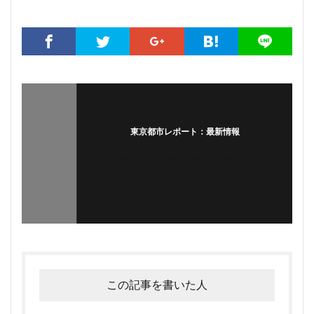
東京都市レポート：最新情報
Warning
: Trying to access array offset on false in
/home/tomi0715/walk.tokyo.jp/public_html/wp-
content/themes/the-thor/template-parts/single-
snsfollow.php
on line
36
この記事を書いた人