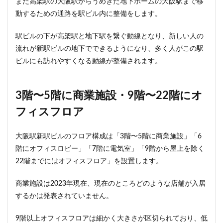
また高架駅の大阪駅からうめきた地下ホームの大阪駅まで移
武蔵小山
武蔵小杉
武蔵小杉駅
武蔵小金井駅
動するための通路を駅ビル内に整備をします。
武蔵野線
水戸駅
水族館
永田町
汐留
駅ビルの下が高架駅と地下駅を繋ぐ動線となり、新しい人の
江戸川区
江戸川区役所
江東区
池下駅
流れが新駅ビルの地下でできるようになり、多く人がこの駅
池尻大橋
池袋
池袋東口
池袋駅
沖縄県
ビルにも訪れやすくなる動線が整備されます。
沼津駅
泉岳寺
津田沼
津田沼パルコ
津田沼公園
流山市
浅草
浅草橋
浜松市
3階〜5階に商業施設・9階〜22階にオ
浜松町
浦和
浦和美園
浦和駅
浦安
フィスフロア
浦安市
海の森公園
海浜幕張
海老名市
海老名駅
渋谷
渋谷スクランブルスクエア
大阪駅新駅ビルのフロア構成は「3階〜5階に商業施設」「6
渋谷マルイ
渋谷区
渋谷駅
温泉旅館
階にオフィスロビー」「7階に電気室」「9階から屋上を除く
港区
港南
湘南新宿ライン
瀬谷区
火災
22階までにはオフィスフロア」を設置します。
熱田神宮
物流
王子
球場
商業施設は2023年現在、現在のところどのような店舗が入居
瑞穂陸上競技場
環状2号線
環状4号線
生田
するかは発表されていません。
田町
町おこし
町田
番町
病院
9階以上オフィスフロアは細かく大きさが区切られており、低
登戸
白金
白金高輪
白金高輪駅
目黒区