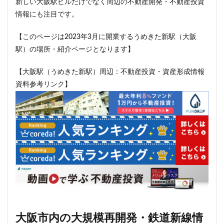
新しい大阪駅ビルだけでなく周辺の不動産開発・不動産投資
西千葉
西国立駅
西大島
西新宿
情報にも注目です。
西日暮里
西早稲田
西武拝島線
西武新宿線
【このページは2023年3月に開業するうめきた新駅（大阪
西武柳沢駅
西武池袋線
西武百貨店
西武線
駅）の場所・紹介ページとなります】
西荻窪
西麻布
調布市
諏訪通り
警察署
【大阪駅（うめきた新駅）周辺：不動産投資・資産形成情報
警視庁
豊岡だるま
豊島区
豊島園
資料参考リンク】
豊洲市場
豊洲駅
豊海
赤坂
赤坂見附
赤羽
超高層ビル
超高層マンション
越中島
足立区
辻堂駅
追浜
道玄坂
道路
那覇市
郵船ビル
都営三田線
都営大江戸線
都営浅草線
都市開発
野田市
金町
鈴木町
鉄道
銀座
銀座線
鎌倉市
鎌倉市役所
関内
関内駅
阪急
阪急阪神不動産
阪神高速
阿佐ヶ谷
雑司が谷
青山
青山一丁目
青森駅
青海
大阪市内の大規模再開発・鉄道新線情
順天堂大学
顔認証
飯田橋
飯田橋駅