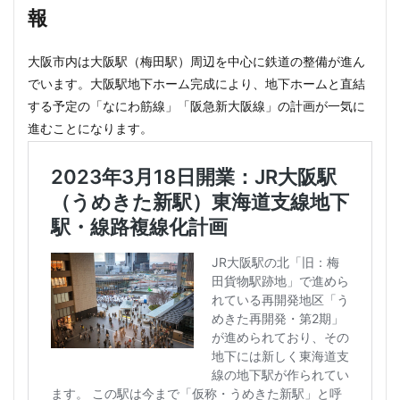
報
首都高
首都高速
駅
駅ナカ
駅ビル
駅前再開発
駅前広場
駅近
駐車場
大阪市内は大阪駅（梅田駅）周辺を中心に鉄道の整備が進ん
駒沢大学
駒沢大学駅
高尾山
高層ビル
でいます。大阪駅地下ホーム完成により、地下ホームと直結
高層マンション
高島平
高架
高架下
する予定の「なにわ筋線」「阪急新大阪線」の計画が一気に
進むことになります。
高架化
高架駅
高級ホテル
高級マンション
高級住宅街
高級分譲マンション
高級老人ホーム
高輪
高輪ゲートウェイ
高輪ゲートウェイシティ
高速道路
高麗川駅
鶴ヶ峰駅
鶴川
鶴舞
鷺沼
麹町
麻布十番
検索