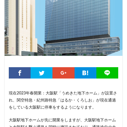
こちら葛飾区亀有公園前派出所
こち亀
さいたま市
さいたま新都心
ささしまライブ
そごう
そごう柏
つくばエクスプレス
つくば市
ひばりヶ丘
まちづくり
みなとみらい
みなとアクルス
ゆうぽうと
ゆめが丘
ららぽーと豊洲
ららテラス
アクセス線
アジア大会
アニメ
アリーナ
アンダーパス
アーバンネット名古屋ネクスタビル
イオン
イオンモール
イオンモール取手
イコカ
イマーシブフォート東京
エクセレント ザ タワー
エスコンフィールド北海道
オフィス
オフィスビル
現在2023年春開業：大阪駅「うめきた地下ホーム」が設置さ
カジノ
ガード下
キャナルシティ博多
れ、関空特急・紀州路特急「はるか・くろしお」が現在通過
キャプテン翼
キャンパス
クロス向ヶ丘遊園
をしている大阪駅に停車をするようになります。
グラングリーン大阪
グランスタ
グリーン車
大阪駅地下ホームが先に開業をしますが、大阪駅地下ホーム
サッカースタジアム
サブカルチャー
サーキット