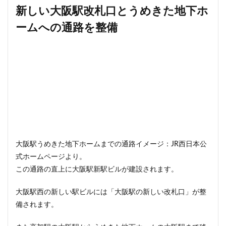
新しい大阪駅改札口とうめきた地下ホ
東京ワールドゲート
東京工業大学
東京消防庁
東京駅
東京高速道路
東名
東名高速
ームへの通路を整備
東名高速道路
東埼玉道路
東川口
東急
東急プラザ赤坂
東急不動産
東急大井町線
東急新横浜線
東急池上線
東急田園都市線
東急百貨店
東日本銀行
東映会館
東村山駅
東武アーバンパークライン
東武スカイツリーライン
東武東上線
東武鉄道
東池袋
東海市
東海道新幹線
東海道線
東神奈川
大阪駅うめきた地下ホームまでの通路イメージ：JR西日本公
東葉高速鉄道
東西線
東銀座
東陽町
式ホームページより。
東陽町駅
松戸
松戸駅
板橋区
板橋駅
この通路の直上に大阪駅新駅ビルが建設されます。
柏の葉キャンパス
柏市
栄
栄広場
桜新町
梅田
森ビル
横浜
大阪駅西の新しい駅ビルには「大阪駅の新しい改札口」が整
備されます。
横浜中央郵便局
横浜国際園芸博覧会
横浜市
横浜駅
横須賀市
橋
櫛田神社前