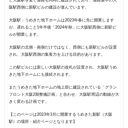
と大阪駅を繋ぐ通路も同時に建設されており、通路途中の大
ザ 豊海タワー マリン&スカイ
シャポー新小岩
阪駅西側に新駅ビルの建設が進んでいます。
ジブリパーク
スタジアム
スタートアップ
ステーションAi
スマートシティ
ソニーパーク
大阪駅：うめきた地下ホームは2023年春に先に開業します
が、遅れること1年半後「2024年秋」に大阪駅西側に新駅ビ
タワマン
タワーマンション
テーマパーク
ルが開業します。
トヨタ
トヨタ自動車
ニュウマン高輪
ニュー新橋ビル
ハイアット
ハラカド
大阪駅の北側・南側だけではなく、西側にも新駅ビルが設置
バイパス
バス
バスターミナル
バリアフリー
され、大阪駅西側の集客力を上げる目的があります。
ヒューリック
ヒルトン
ブルーライン
この駅ビルには新しい大阪駅の改札が設置され、大阪駅うめ
プロ野球
ベルク
ホテル
ホテルオークラ東京
きた地下ホームにも接続されます。
ホーム増設
ボールパーク
ポンテグランデTOKYO
またうめきた地下ホームの地上部に建設されている「グラン
マンション
ミナモア
モバイルICOCA
フロント大阪2期整備計画」と合わせ、大阪駅周辺の動線が大
ヨドバシカメラ
ライブハウス
ラウンドアバウト
きく変わる計画です。
リニア
ルミネ
ロータリー
三井不動産
三井住友銀行
三島駅
三河安城
三河島駅
【このページは2023年3月に開業するうめきた新駅（大阪
駅）の場所・紹介ページとなります】
三田
三田駅
三菱UFJ銀行
三越