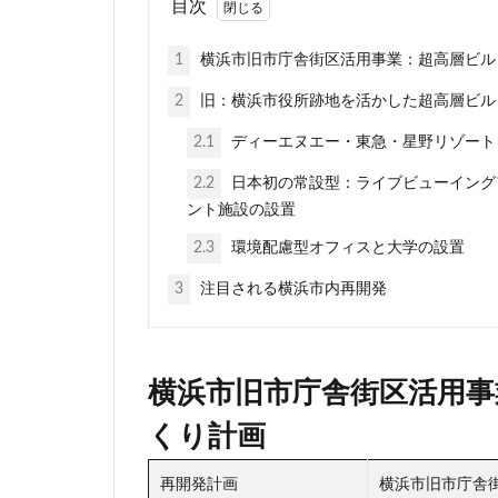
目次
相鉄
真央リ
1
横浜市旧市庁舎街区活用事業：超高層ビル
神田
神谷町
立体交差
立
2
旧：横浜市役所跡地を活かした超高層ビル
築地市場
綾
2.1
ディーエヌエー・東急・星野リゾート
羽田空港
習
2.2
日本初の常設型：ライブビューイング
芝公園
芝浦
ント施設の設置
藤沢
藤沢市
2.3
環境配慮型オフィスと大学の設置
西九州新幹線
3
注目される横浜市内再開発
西武新宿線
諏訪通り
警
赤坂
赤坂見
横浜市旧市庁舎街区活用事
道玄坂
道路
野田市
金町
くり計画
阪急
阪急阪
再開発計画
横浜市旧市庁舎
青海
順天堂