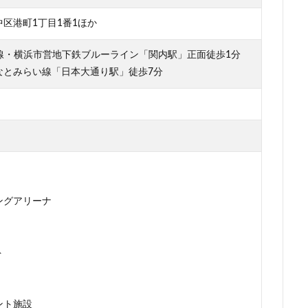
再開発
駅前広場
駅近
駐車場
駒沢大学
駒沢大学駅
区港町1丁目1番1ほか
層マンション
高島平
高架
高架下
高架化
高架駅
岸線・横浜市営地下鉄ブルーライン「関内駅」正面徒歩1分
高級住宅街
高級分譲マンション
高級老人ホーム
高輪
高
なとみらい線「日本大通り駅」徒歩7分
シティ
高速道路
高麗川駅
鶴ヶ峰駅
鶴川
鶴舞
鷺
検索
ングアリーナ
ト
ント施設