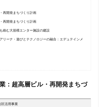
ンク
矢川駅
知立駅
石神井公園
研究学園
神保町
・再開発まちづくり計画
福岡市営地下鉄
福岡市営地下鉄七隈線
秋葉原
稲城市
体交差化
立川市
竹ノ塚
竹芝
第２六本木ヒルズ
笹塚
・再開発まちづくり計画
瀬
総武線
練馬区
美術館
羽田イノベーションシティ
羽
も絡む大規模エンター施設の建設
志野市
習志野市役所
臨海副都心
自由が丘
船堀駅
船橋
アリーナ・遊びとテクノロジーの融合：エデュテインメ
茅場町
荒川区
葛西
葛西臨海公園
葛飾区
蒲田
虎の門病院
虎ノ門
虎ノ門ヒルズ
行徳
行政
行政
西千葉
西国立駅
西大島
西新宿
西日暮里
西早稲田
西武柳沢駅
西武池袋線
西武百貨店
西武線
西荻窪
西麻
察署
警視庁
豊岡だるま
豊島区
豊島園
豊洲市場
附
赤羽
超高層ビル
超高層マンション
越中島
足立区
業：超高層ビル・再開発まちづ
那覇市
郵船ビル
都営三田線
都営大江戸線
都営浅草線
鈴木町
鉄道
銀座
銀座線
鎌倉市
鎌倉市役所
神不動産
阪神高速
阿佐ヶ谷
雑司が谷
青山
青山一丁目
街区活用事業
大学
顔認証
飯田橋
飯田橋駅
首都高
首都高速
駅