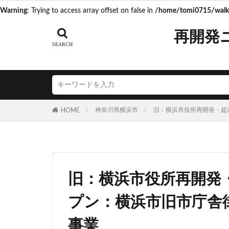
Warning
: Trying to access array offset on false in
/home/tomi0715/walk.
タグ
再開発
AI
Air BicCa
ICOCA
IR
JR相模線
J
N700S
OHG
神奈川県横浜市
旧：横浜市役所再開発・超
HOME
うめきた再開発
こち亀
さい
つくばエクスプレ
ゆうぽうと
旧：横浜市役所再開発・
アリーナ
ア
イオンモール取手
プン：横浜市旧市庁舎
エスコンフィール
事業
キャプテン翼