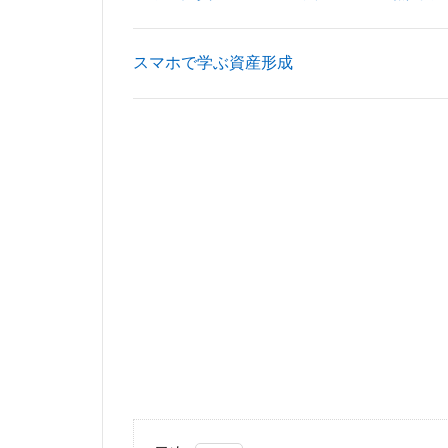
東京工業大学
東埼玉道路
スマホで学ぶ資産形成
東急池上線
東武アーバンパー
東海道新幹線
松戸
松戸駅
梅田
森ビル
橋
櫛田神社
水族館
永田
池袋東口
池
流山市
浅草
海の森公園
渋谷区
渋谷
物流
王子
町田
番町