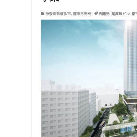
サッカースタジア
神奈川県横浜市
,
都市再開発
再開発
,
超高層ビル
,
都
ジブリパーク
タワマン
タ
ニュー新橋ビル
ヒューリック
ホーム増設
ヨドバシカメラ
三井住友銀行
三軒茶屋
三
上野駅
不動
中央道
中川
中野駅
丸の
九段下
亀有
京急川崎
京
京王線
京王