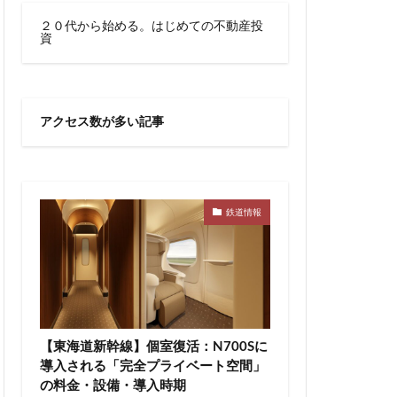
川越線
市
２０代から始める。はじめての不動産投
資
線快速
幕張豊砂
御成門
宕神社
成田市
アクセス数が多い記事
文化庁
新交通
宿駅
新宿駅西口
新津田沼
新鎌ヶ谷駅
新駅
鉄道情報
郵政
日比谷
宮前
明治通り
有楽町
京
東京BRT
タウン八重洲
【東海道新幹線】個室復活：N700Sに
トロ有楽町線
導入される「完全プライベート空間」
の料金・設備・導入時期
東京ワールドゲート