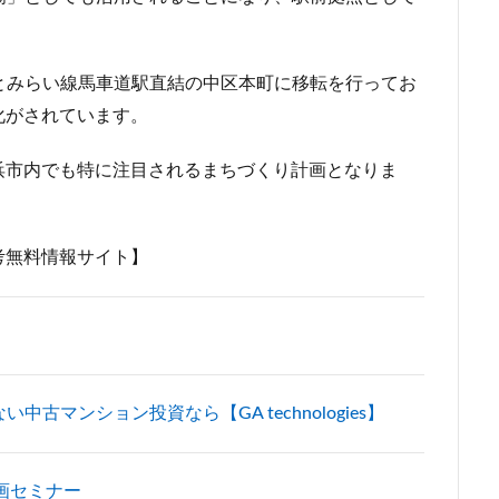
市
川口
川口市
川口駅
川崎市
川崎市役所
川越市
市川駅
市役所
帝国ホテル
帝国劇場
常磐線
常磐
とみらい線馬車道駅直結の中区本町に移転を行ってお
広島駅
府中市
延伸
建て替え
後楽
御堂筋線
化がされています。
茶ノ水
御茶ノ水駅
志茂
恵比寿
愛・地球博記念公園
愛
越公園駅
所沢駅
扇島
改札
文京ガーデン
文京区
浜市内でも特に注目されるまちづくり計画となりま
大阪
新大阪駅
新宿
新宿グランドターミナル
新宿区
新
線
新技術センター
新松戸
新横浜
新横浜駅
新橋
考無料情報サイト】
新空港線
新綱島
新線
新豊洲
新路線
新金貨物線
島平
日本サッカー協会
日本一
日本橋
日本橋兜町
日本
日比谷線
早稲田
早稲田大学
明治公園
明治大学
明治神
部
春日部駅
晴海
晴海線
月島
有料道路
有明
潮運河
木造
本八幡
本郷三丁目
札幌駅
杉並区
東
古マンション投資なら【GA technologies】
東京オリンピック2020
東京ガス
東京スカイツリー
東京ミッド
東京メトロ半蔵門線
東京メトロ南北線
東京メトロ日比谷線
東京メ
画セミナー
東京メトロ銀座線
東京モノレール
東京ヤクルトスワローズ