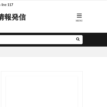
 line
117
情報発信
ARKs
DeNA
R奈良線
JR東日本
MH
minamoa
前派出所
とアクルス
アニメ
ル
ナルシティ博多
グリーン車