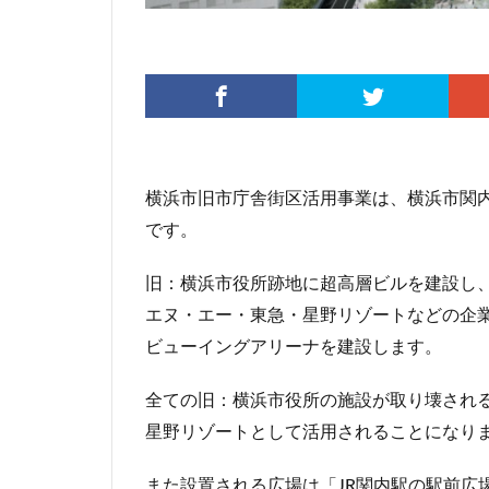
伊勢原市
伊
入曽駅
八丁
再開発
分譲
北広島市
北
千代田区
千
千鳥町
南北
横浜市旧市庁舎街区活用事業は、横浜市関
原宿
取手駅
です。
名古屋高速
旧：横浜市役所跡地に超高層ビルを建設し
和光市
品川
エヌ・エー・東急・星野リゾートなどの企
国家戦略特区
ビューイングアリーナを建設します。
多摩ニュータウン
大宮区役所
全ての旧：横浜市役所の施設が取り壊され
大泉ジャンクショ
星野リゾートとして活用されることになり
大阪駅
天王
小川駅
小平
また設置される広場は「JR関内駅の駅前広