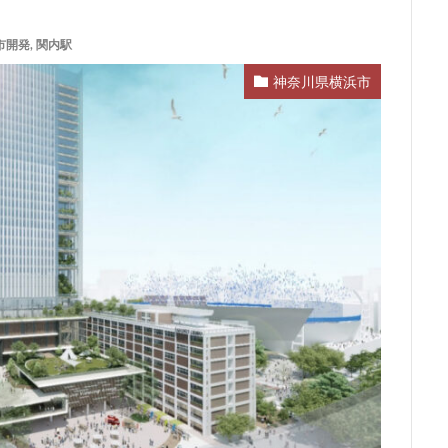
ム
サブカルチャー
サーキット
ザ 豊海タワー マリン&スカイ
市開発
,
関内駅
スタジアム
スタートアップ
ステーションAi
スマートシティ
ワーマンション
テーマパーク
トヨタ
トヨタ自動車
ニュウマ
神奈川県横浜市
ハイアット
ハラカド
バイパス
バス
バスターミナル
ヒルトン
ブルーライン
プロ野球
ベルク
ホテル
ホテ
ボールパーク
ポンテグランデTOKYO
マンション
ミナモア
ライブハウス
ラウンドアバウト
リニア
ルミネ
ロータリ
三島駅
三河安城
三河島駅
三田
三田駅
三菱UFJ銀行
郷市
上板橋
上瀬谷通信施設跡地
上野
上野動物園
上野
前
不動産
不動産投資
世田谷区
中央区
中央線
中
中川運河
中日ビル
中目黒
中野サンプラザ
中野区
内
丸の内TOEI
丸の内警察署
乃木坂
久屋大通
久屋大通
五反田
五反田駅
井荻駅
交差点
交通
京急
成松戸線
京成立石
京成線
京成高砂駅
京橋
京浜東北線
電鉄
京葉線
京都市
京阪
今池
代々木
代々木公園