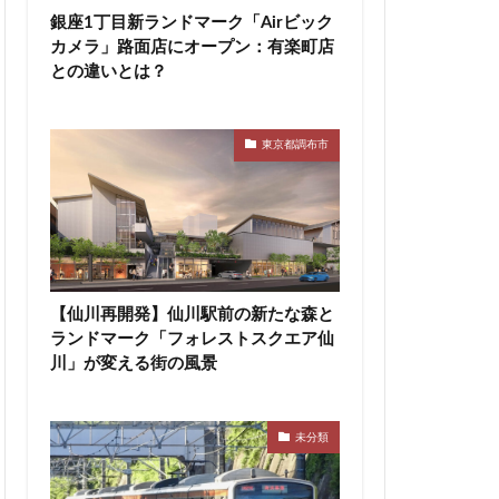
銀座1丁目新ランドマーク「Airビック
神宮前
神宮外苑
カメラ」路面店にオープン：有楽町店
積水ハウス
との違いとは？
等々力
築地
田エアポートライン
東京都調布市
市
船橋駅
蔵前
蕨
区
表参道
西武拝島線
布
調布市
【仙川再開発】仙川駅前の新たな森と
豊洲駅
豊海
ランドマーク「フォレストスクエア仙
辻堂駅
川」が変える街の風景
追浜
都市開発
関内
関内駅
未分類
青森駅
駅ナカ