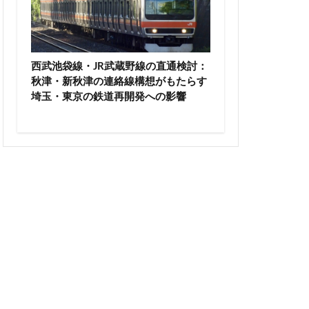
高尾山
高級ホテル
輪ゲートウェイ
西武池袋線・JR武蔵野線の直通検討：
沼
麹町
秋津・新秋津の連絡線構想がもたらす
埼玉・東京の鉄道再開発への影響