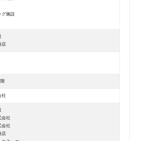
ング施設
社
務店
1階
会社
社
式会社
式会社
務店