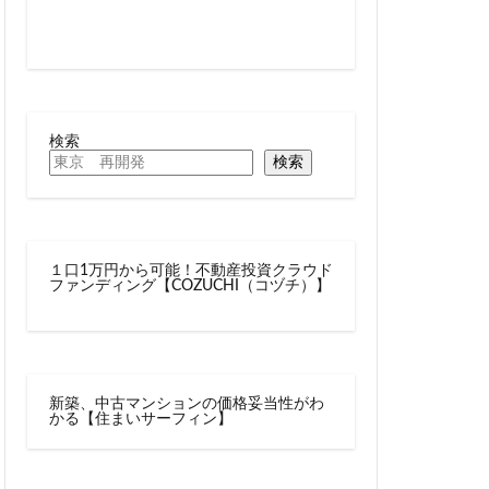
線
兜町
六町
再整備
大阪急行
北小金
十条
検索
千駄ヶ谷
検索
駅
厚木駅
名古屋駅
向ヶ丘遊園
１口1万円から可能！不動産投資クラウド
四ツ谷駅
ファンディング【COZUCHI（コヅチ）】
多摩センター
大学
大宮
大手町
大森駅
新築、中古マンションの価格妥当性がわ
レール
大阪市
かる【住まいサーフィン】
岩駅
小川町
尻手