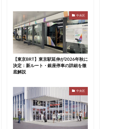
高速道路
東急新横浜線
中央区
袋
東海市
町
東陽町駅
桜新町
駅
横須賀市
【東京BRT】東京駅延伸が2026年秋に
決定：新ルート・銀座停車の詳細を徹
線
水戸駅
底解説
尻大橋
池袋
津田沼公園
中央区
浦安
浦安市
渋谷マルイ
災
熱田神宮
町
町おこし
目黒駅
相模大野