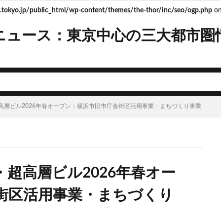
tokyo.jp/public_html/wp-content/themes/the-thor/inc/seo/ogp.php
on
ニュース：東京中心の三大都市圏
mera
Apple
BRT
Bunkamura
CeeU Yokohama
COIWA P
JFE
JP
JPタワー大阪
JR
JR九州
JR南武線
J
R西日本
KABUTO ONE
KAMISEYA PARK
KK線
LRT
LV
ISHIMA2050
Park-PFI
SMC
SRT
STATION Ai
うめきた
高層ビル2026年春オープン：横浜市旧市庁舎街区活用事業・まちづくり事業
お台場
お台場海浜公園
かわまちづくり
こちら葛飾区亀有公園
たま市
さいたま新都心
ささしまライブ
そごう
そごう柏
ス
つくば市
ひばりヶ丘
まちづくり
みなとみらい
みな
ゆめが丘
ららぽーと豊洲
ららテラス
アクセス線
アジア大会
超高層ビル2026年春オー
ンダーパス
アーバンネット名古屋ネクスタビル
イオン
イオンモー
イコカ
イマーシブフォート東京
エクセレント ザ タワー
街区活用事業・まちづくり
ド北海道
オフィス
オフィスビル
カジノ
ガード下
キャ
キャンパス
クロス向ヶ丘遊園
グラングリーン大阪
グランスタ