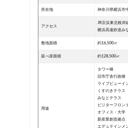
駅ビル
駅前
所在地
神奈川県横浜市中
高層ビル
高
JR京浜東北根
高級マンション
アクセス
横浜高速鉄道み
高輪ゲートウェイ
麻布十番
敷地面積
約16,500㎡
延べ床面積
約128,500㎡
タワー棟
旧市庁舎行政棟
ライブビューイ
くすのきテラス
みなとテラス
ビジターフロン
用途
オフィス・大学
新産業創造拠点
エデュテインメ