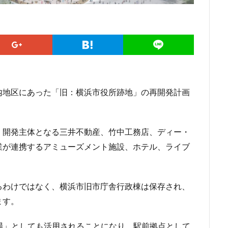
勢原駅
伏見
住友不動産
住吉駅
住宅
住居
信越本
堀
八重洲
公園
六本木
六本木ヒルズ
六本木七丁目
マンション
勝どき
北区
北千住
北参道
北品川
北
海道新幹線
北綾瀬
北陸新幹線
区役所
医療機関
十三駅
住大橋
千歳烏山
千種区
千葉パルコ
千葉市
千葉駅
線
南武線
南渡田地区
南砂町
南船橋
南葛SC
博多
内地区にあった「旧：横浜市役所跡地」の再開発計画
台東区
名古屋
名古屋城
名古屋市
名古屋市営地下鉄
名城公園
名店
名鉄
名鉄百貨店
名鉄神宮前
名駅
、開発主体となる三井不動産、竹中工務店、ディー・
品川区
品川浦
品川駅
商業施設
噴水
四ツ谷
業が連携するアミューズメント施設、ホテル、ライブ
国立
地下鉄
埼京線
埼玉国際先進医療センター
外環道
多摩境
多摩都市モノレール
夢洲
大井町
大和ハウス
大宮小学校
大宮駅
大山
大崎
大崎広小路
大崎駅
るわけではなく、横浜市旧市庁舎行政棟は保存され、
ン
大田区
大門
大阪メトロ
大阪メトロ中央線
大阪モノ
ます。
洲アイル
学士会館
学校
宇都宮市
宮前区
小岩
小
小平市
小田急
小田急小田原線
小田急百貨店
小金井市
場」としても活用されることになり、駅前拠点として