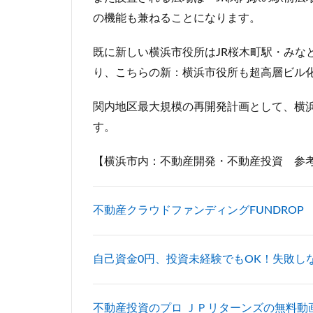
岐阜駅
岡崎
の機能も兼ねることになります。
市川
市川市
既に新しい横浜市役所はJR桜木町駅・みな
平井
平和島
り、こちらの新：横浜市役所も超高層ビル
御殿場線
御
成田空港
戸
関内地区最大規模の再開発計画として、横
新京成線
新
す。
新小岩
新幹
【横浜市内：不動産開発・不動産投資 参
新湾岸道路
新高島
新高
日比谷公園
不動産クラウドファンディングFUNDROP
星が丘
春日
有楽町線
朝
自己資金0円、投資未経験でもOK！失敗しない中
東京インター
東京メトロ
不動産投資のプロ ＪＰリターンズの無料動
東京メトロ東西線