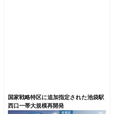
東京ワールドゲート
東京工業大学
東京消防庁
東京駅
東京高速道路
東名
東名高速
東名高速道路
東埼玉道路
東川口
東急
東急プラザ赤坂
東急不動産
東急大井町線
東急新横浜線
東急池上線
東急田園都市線
東急百貨店
東日本銀行
東映会館
東村山駅
東武アーバンパークライン
東武スカイツリーライン
東武東上線
東武鉄道
東池袋
東海市
東海道新幹線
東海道線
東神奈川
東葉高速鉄道
東西線
東銀座
東陽町
東陽町駅
松戸
松戸駅
板橋区
板橋駅
柏の葉キャンパス
柏市
栄
栄広場
国家戦略特区に追加指定された池袋駅
桜新町
梅田
森ビル
横浜
横浜中央郵便局
横浜国際園芸博覧会
横浜市
西口一帯大規模再開発
横浜駅
横須賀市
橋
櫛田神社前