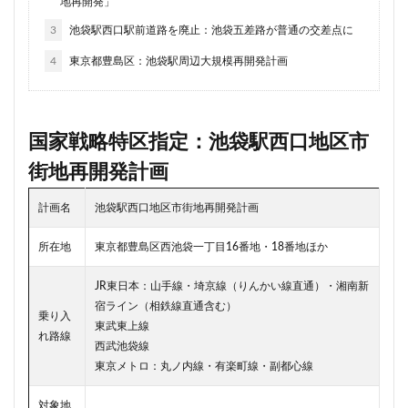
地再開発」
川崎市
川崎市役所
川越市
川越線
市
3
池袋駅西口駅前道路を廃止：池袋五差路が普通の交差点に
市川
市川市
市川駅
市役所
帝国ホテル
4
東京都豊島区：池袋駅周辺大規模再開発計画
帝国劇場
常磐線
常磐線快速
幕張豊砂
平井
平和島
広島駅
府中市
延伸
建て替え
後楽
御堂筋線
御成門
国家戦略特区指定：池袋駅西口地区市
御殿場線
御茶ノ水
御茶ノ水駅
志茂
街地再開発計画
恵比寿
愛・地球博記念公園
愛宕神社
成田市
成田空港
戸越公園駅
所沢駅
扇島
改札
計画名
池袋駅西口地区市街地再開発計画
文京ガーデン
文京区
文化庁
新交通
所在地
東京都豊島区西池袋一丁目16番地・18番地ほか
新京成線
新大阪
新大阪駅
新宿
JR東日本：山手線・埼京線（りんかい線直通）・湘南新
新宿グランドターミナル
新宿区
新宿駅
宿ライン（相鉄線直通含む）
新宿駅西口
新小岩
新幹線
新技術センター
乗り入
東武東上線
れ路線
新松戸
新横浜
新横浜駅
新橋
新津田沼
西武池袋線
東京メトロ：丸ノ内線・有楽町線・副都心線
新湾岸道路
新空港線
新綱島
新線
新豊洲
新路線
新金貨物線
新鎌ヶ谷駅
対象地