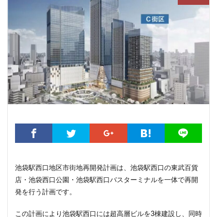
こちら葛飾区亀有公園前派出所
こち亀
さいたま市
さいたま新都心
ささしまライブ
そごう
そごう柏
つくばエクスプレス
つくば市
ひばりヶ丘
まちづくり
みなとみらい
みなとアクルス
ゆうぽうと
ゆめが丘
ららぽーと豊洲
ららテラス
アクセス線
アジア大会
アニメ
アリーナ
アンダーパス
アーバンネット名古屋ネクスタビル
イオン
イオンモール
イオンモール取手
イコカ
イマーシブフォート東京
エクセレント ザ タワー
エスコンフィールド北海道
オフィス
オフィスビル
カジノ
ガード下
キャナルシティ博多
池袋駅西口地区市街地再開発計画は、池袋駅西口の東武百貨
キャプテン翼
キャンパス
クロス向ヶ丘遊園
店・池袋西口公園・池袋駅西口バスターミナルを一体で再開
グラングリーン大阪
グランスタ
グリーン車
発を行う計画です。
サッカースタジアム
サブカルチャー
サーキット
この計画により池袋駅西口には超高層ビルを3棟建設し、同時