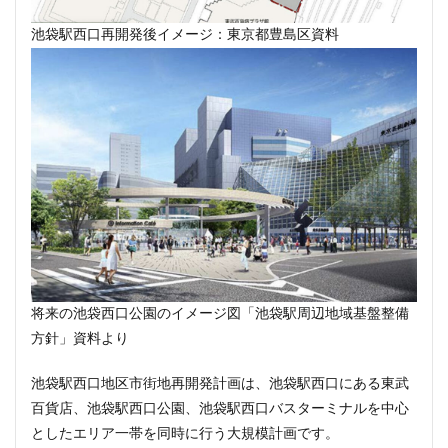
西千葉
西国立駅
西大島
西新宿
池袋駅西口再開発後イメージ：東京都豊島区資料
西日暮里
西早稲田
西武拝島線
西武新宿線
西武柳沢駅
西武池袋線
西武百貨店
西武線
西荻窪
西麻布
調布市
諏訪通り
警察署
警視庁
豊岡だるま
豊島区
豊島園
豊洲市場
豊洲駅
豊海
赤坂
赤坂見附
赤羽
超高層ビル
超高層マンション
越中島
足立区
辻堂駅
追浜
道玄坂
道路
那覇市
郵船ビル
都営三田線
都営大江戸線
都営浅草線
都市開発
野田市
金町
将来の池袋西口公園のイメージ図「池袋駅周辺地域基盤整備
鈴木町
鉄道
銀座
銀座線
鎌倉市
方針」資料より
鎌倉市役所
関内
関内駅
阪急
池袋駅西口地区市街地再開発計画は、池袋駅西口にある東武
阪急阪神不動産
阪神高速
阿佐ヶ谷
雑司が谷
百貨店、池袋駅西口公園、池袋駅西口バスターミナルを中心
青山
青山一丁目
青森駅
青海
としたエリア一帯を同時に行う大規模計画です。
順天堂大学
顔認証
飯田橋
飯田橋駅