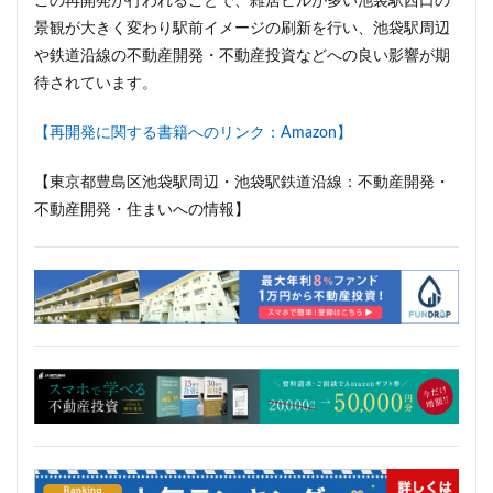
この再開発が行われることで、雑居ビルが多い池袋駅西口の
三軒茶屋
三郷市
上板橋
上瀬谷通信施設跡地
景観が大きく変わり駅前イメージの刷新を行い、池袋駅周辺
上野
上野動物園
上野東京ライン
上野駅
や鉄道沿線の不動産開発・不動産投資などへの良い影響が期
不動前
不動産
不動産投資
世田谷区
待されています。
中央区
中央線
中央自動車道
中央道
【再開発に関する書籍へのリンク：Amazon】
中川
中川運河
中日ビル
中目黒
中野サンプラザ
中野区
中野区役所
中野駅
【東京都豊島区池袋駅周辺・池袋駅鉄道沿線：不動産開発・
丸の内
丸の内TOEI
丸の内警察署
乃木坂
不動産開発・住まいへの情報】
久屋大通
久屋大通公園
九条
九段下
亀有
五反田
五反田駅
井荻駅
交差点
交通
京急
京急大師線
京急川崎
京成松戸線
京成立石
京成線
京成高砂駅
京橋
京浜東北線
京王多摩川駅
京王線
京王電鉄
京葉線
京都市
京阪
今池
代々木
代々木公園
代官山
伊勢原市
伊勢原駅
伏見
住友不動産
住吉駅
住宅