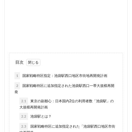
品川
品川区
品川浦
品川駅
商業施設
噴水
四ツ谷
四ツ谷駅
国家戦略特区
国立
地下鉄
埼京線
埼玉国際先進医療センター
外環道
多摩センター
多摩ニュータウン
多摩境
多摩都市モノレール
夢洲
大井町
大和ハウス
大学
大宮
大宮区役所
大宮小学校
大宮駅
大山
目次
大崎
大崎広小路
大崎駅
大手町
大森駅
大泉ジャンクション
大田区
大門
大阪メトロ
1
国家戦略特区指定：池袋駅西口地区市街地再開発計画
大阪メトロ中央線
大阪モノレール
大阪市
2
国家戦略特区に追加指定された池袋駅西口一帯大規模再開
発
大阪駅
天王洲アイル
学士会館
学校
2.1
東京の副都心：日本国内2位の利用者数「池袋駅」の
宇都宮市
宮前区
小岩
小岩駅
小川町
大規模再開発計画
小川駅
小平
小平市
小田急
2.2
池袋駅とは？
小田急小田原線
小田急百貨店
小金井市
尻手
2.3
国家戦略特区に追加指定された「池袋駅西口地区市街
岐阜駅
岡崎市
川口
川口市
川口駅