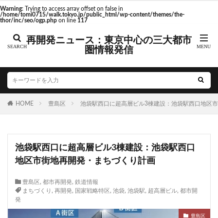
東京駅 再開発
Warning
: Trying to access array offset on false in
/home/tomi0715/walk.tokyo.jp/public_html/wp-content/themes/the-
thor/inc/seo/ogp.php
on line
117
再開発ニュース：東京中心の三大都市
圏情報発信
タグ
AI
Air BicCamera
Apple
BRT
Bunkamura
CeeU Yokohama
COIWA PARKs
HOME
DeNA
豊島区
ICOCA
池袋駅西口に超高層ビル3棟建設：池袋駅西口地区
IR
JFE
JP
JPタワー大阪
JR
JR九州
JR南武線
JR奈良線
JR東日本
JR相模線
JR西日本
池袋駅西口に超高層ビル3棟建設：池袋駅西口
KABUTO ONE
KAMISEYA PARK
KK線
LRT
地区市街地再開発・まちづくり計画
LVMH
minamoa
N700S
OHGISHIMA2050
Park-PFI
SMC
SRT
STATION Ai
豊島区
,
都市再開発
,
鉄道情報
まちづくり
,
再開発
,
国家戦略特区
,
池袋
,
池袋駅
,
超高層ビル
,
都市開
うめきた
うめきた再開発
お台場
発
お台場海浜公園
かわまちづくり
豊島区