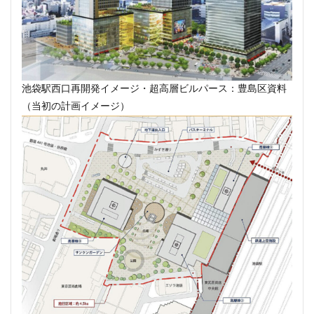
目黒駅
相模大野
相鉄
真央リンク
矢川駅
知立駅
石神井公園
研究学園
神保町
神宮前
神宮外苑
神田
神谷町
福岡市営地下鉄
福岡市営地下鉄七隈線
秋葉原
池袋駅西口再開発イメージ・超高層ビルパース：豊島区資料
稲城市
積水ハウス
立体交差
立体交差化
（当初の計画イメージ）
立川市
竹ノ塚
竹芝
第２六本木ヒルズ
笹塚
等々力
築地
築地市場
綾瀬
総武線
練馬区
美術館
羽田イノベーションシティ
羽田エアポートライン
羽田空港
習志野市
習志野市役所
臨海副都心
自由が丘
船堀駅
船橋市
船橋駅
芝公園
芝浦
茅場町
荒川区
葛西
葛西臨海公園
葛飾区
蒲田
蔵前
蕨
藤沢
藤沢市
虎の門病院
虎ノ門
虎ノ門ヒルズ
行徳
行政
行政区
表参道
西九州新幹線