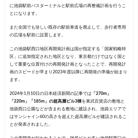
ザ 豊海タワー マリン&スカイ
シャポー新小岩
に池袋駅前バスターミナルと駅前広場の再整備計画を行うこ
ジブリパーク
スタジアム
スタートアップ
とになります。
ステーションAi
スマートシティ
ソニーパーク
また全国でも珍しい既存の駅前車道を廃止して、歩行者専用
タワマン
タワーマンション
テーマパーク
の広場を駅前に設置します。
トヨタ
トヨタ自動車
ニュウマン高輪
ニュー新橋ビル
ハイアット
ハラカド
この池袋駅西口地区再開発計画は国が指定する「国家戦略特
区」に追加指定された地区となり、東京都だけではなく国と
バイパス
バス
バスターミナル
バリアフリー
して重要な位置付けの再開発計画となったことで、再開発計
ヒューリック
ヒルトン
ブルーライン
画のスピードが早まり2023年度以降に再開発の準備が始まり
プロ野球
ベルク
ホテル
ホテルオークラ東京
ます。
ホーム増設
ボールパーク
ポンテグランデTOKYO
2024年1月10日の日本経済新聞の記事では
「270m」
マンション
ミナモア
モバイルICOCA
「220m」「185m」の超高層ビル3棟
を東武百貨店の敷地と
ヨドバシカメラ
ライブハウス
ラウンドアバウト
池袋西口公園などが含まれる敷地に建設され、池袋エリアで
リニア
ルミネ
ロータリー
三井不動産
はサンシャイン60の高さを超えた超高層ビルが建設されるこ
三井住友銀行
三島駅
三河安城
三河島駅
とが発表されました。
三田
三田駅
三菱UFJ銀行
三越