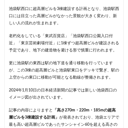
首都高
首都高速
駅
駅ナカ
駅ビル
池袋駅西口に超高層ビルを3棟建設する計画となり、池袋駅西
口には目立った高層ビルがなかった景観が大きく変わり、新
駅前再開発
駅前広場
駅近
駐車場
しい人の流れが生まれます。
駒沢大学
駒沢大学駅
高尾山
高層ビル
高層マンション
高島平
高架
高架下
老朽化をしている「東武百貨店」「池袋駅西口公園入口付
高架化
高架駅
高級ホテル
高級マンション
近」「東京芸術劇場付近」に1棟ずつ超高層ビルが建設される
予定であり、地下の建造物を避ける形で慎重に行われます。
高級住宅街
高級分譲マンション
高級老人ホーム
高輪
高輪ゲートウェイ
高輪ゲートウェイシティ
更に池袋駅の東西は駅の地下道を通り移動を行っています
高速道路
高麗川駅
鶴ヶ峰駅
鶴川
鶴舞
が、この3棟の超高層ビルと池袋駅東口をデッキで繋ぎ、駅の
鷺沼
麹町
麻布十番
上空からの東口に移動が可能となる動線が整備されます。
2024年1月10日の日本経済新聞の記事では新しい池袋西口の
検索
イメージ図が出されています。
記事の内容によりますと
「高さ270m・220m・185mの超高
層ビルを3棟建設する計画」
が発表されており、池袋エリアで
最も高い超高層ビルであったサンシャイン60を超える高さの