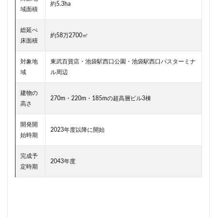
約5.3ha
新駅
新高島
新高島平
日本サッカー協会
域面積
日本一
日本橋
日本橋兜町
日本郵政
総延べ
約58万2700㎡
日比谷
日比谷公園
日比谷線
早稲田
床面積
早稲田大学
明治公園
明治大学
明治神宮前
対象地
東武百貨店・池袋駅西口公園・池袋駅西口バスターミナ
明治通り
星が丘
春日部
春日部駅
晴海
域
ル周辺
晴海線
月島
有料道路
有明
有楽町
建物の
有楽町線
朝潮運河
木造
本八幡
270m・220m・185mの超高層ビル3棟
高さ
本郷三丁目
札幌駅
杉並区
東京
開発開
東京BRT
東京インター
東京オリンピック2020
2023年度以降に開始
始時期
東京ガス
東京スカイツリー
東京ミッドタウン八重洲
東京メトロ
完成予
2043年度
定時期
東京メトロ半蔵門線
東京メトロ南北線
東京メトロ日比谷線
東京メトロ有楽町線
東京メトロ東西線
東京メトロ銀座線
東京モノレール
東京ヤクルトスワローズ