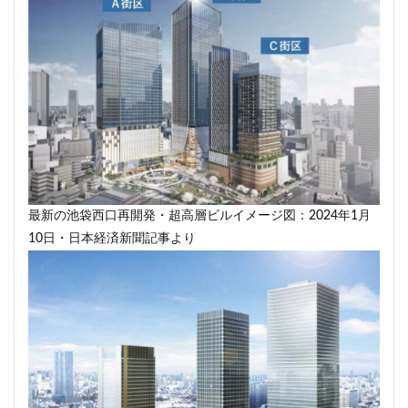
武蔵小山
武蔵小杉
武蔵小杉駅
武蔵小金井駅
武蔵野線
水戸駅
水族館
永田町
汐留
江戸川区
江戸川区役所
江東区
池下駅
池尻大橋
池袋
池袋東口
池袋駅
沖縄県
沼津駅
泉岳寺
津田沼
津田沼パルコ
津田沼公園
流山市
浅草
浅草橋
浜松市
浜松町
浦和
浦和美園
浦和駅
浦安
浦安市
海の森公園
海浜幕張
海老名市
最新の池袋西口再開発・超高層ビルイメージ図：2024年1月
10日・日本経済新聞記事より
海老名駅
渋谷
渋谷スクランブルスクエア
渋谷マルイ
渋谷区
渋谷駅
温泉旅館
港区
港南
湘南新宿ライン
瀬谷区
火災
熱田神宮
物流
王子
球場
瑞穂陸上競技場
環状2号線
環状4号線
生田
田町
町おこし
町田
番町
病院
登戸
白金
白金高輪
白金高輪駅
目黒区