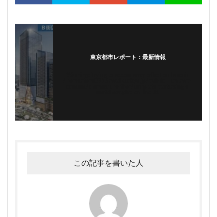
東京都市レポート：最新情報
Warning
: Trying to access array offset on false in
/home/tomi0715/walk.tokyo.jp/public_html/wp-
content/themes/the-thor/template-parts/single-
snsfollow.php
on line
36
この記事を書いた人