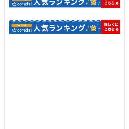
住居
信越本線
兜町
入曽駅
八丁堀
八重洲
公園
六本木
六本木ヒルズ
六本木七丁目
六町
再整備
再開発
分譲マンション
勝どき
北区
北千住
北参道
北品川
北大阪急行
北小金
北広島市
北海道新幹線
北綾瀬
北陸新幹線
区役所
医療機関
十三駅
十条
千代田区
千住大橋
千歳烏山
千種区
千葉パルコ
千葉市
千葉駅
千駄ヶ谷
千鳥町
南北線
南武線
南渡田地区
南砂町
南船橋
南葛SC
博多駅
厚木駅
原宿
取手駅
台東区
名古屋
名古屋城
名古屋市
名古屋市営地下鉄
名古屋駅
名古屋高速
名城公園
名店
名鉄
名鉄百貨店
名鉄神宮前
名駅
向ヶ丘遊園
和光市