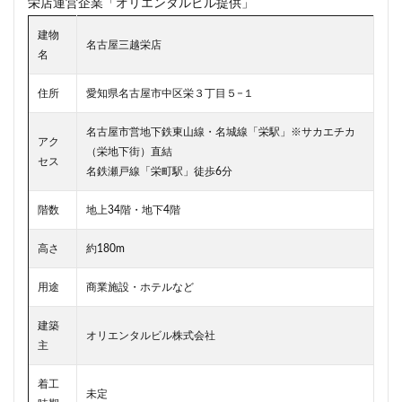
栄店運営企業「オリエンタルビル提供」
新駅
新高島
新高島平
日本サッカー協会
建物
日本一
日本橋
日本橋兜町
日本郵政
名古屋三越栄店
名
日比谷
日比谷公園
日比谷線
早稲田
住所
愛知県名古屋市中区栄３丁目５−１
早稲田大学
明治公園
明治大学
明治神宮前
明治通り
星が丘
春日部
春日部駅
晴海
名古屋市営地下鉄東山線・名城線「栄駅」※サカエチカ
アク
晴海線
月島
有料道路
有明
有楽町
（栄地下街）直結
セス
名鉄瀬戸線「栄町駅」徒歩6分
有楽町線
朝潮運河
木造
本八幡
本郷三丁目
札幌駅
杉並区
東京
階数
地上34階・地下4階
東京BRT
東京インター
東京オリンピック2020
高さ
約180m
東京ガス
東京スカイツリー
東京ミッドタウン八重洲
東京メトロ
用途
商業施設・ホテルなど
東京メトロ半蔵門線
東京メトロ南北線
建築
オリエンタルビル株式会社
東京メトロ日比谷線
東京メトロ有楽町線
主
東京メトロ東西線
東京メトロ銀座線
着工
東京モノレール
東京ヤクルトスワローズ
未定