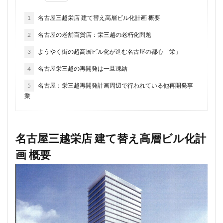
品川
品川区
品川浦
品川駅
商業施設
1
名古屋三越栄店 建て替え高層ビル化計画 概要
噴水
四ツ谷
四ツ谷駅
国家戦略特区
2
名古屋の老舗百貨店：栄三越の老朽化問題
国立
地下鉄
埼京線
埼玉国際先進医療センター
外環道
多摩センター
3
ようやく街の超高層ビル化が進む名古屋の都心「栄」
多摩ニュータウン
多摩境
多摩都市モノレール
4
名古屋栄三越の再開発は一旦凍結
夢洲
大井町
大和ハウス
大学
大宮
5
名古屋：栄三越再開発計画周辺で行われている他再開発事
業
大宮区役所
大宮小学校
大宮駅
大山
大崎
大崎広小路
大崎駅
大手町
大森駅
大泉ジャンクション
大田区
大門
大阪メトロ
名古屋三越栄店 建て替え高層ビル化計
大阪メトロ中央線
大阪モノレール
大阪市
画 概要
大阪駅
天王洲アイル
学士会館
学校
宇都宮市
宮前区
小岩
小岩駅
小川町
小川駅
小平
小平市
小田急
小田急小田原線
小田急百貨店
小金井市
尻手
岐阜駅
岡崎市
川口
川口市
川口駅