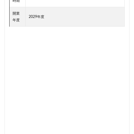
時期
東京ワールドゲート
東京工業大学
東京消防庁
開業
東京駅
東京高速道路
東名
東名高速
2029年度
年度
東名高速道路
東埼玉道路
東川口
東急
東急プラザ赤坂
東急不動産
東急大井町線
東急新横浜線
東急池上線
東急田園都市線
東急百貨店
東日本銀行
東映会館
東村山駅
東武アーバンパークライン
東武スカイツリーライン
東武東上線
東武鉄道
東池袋
東海市
東海道新幹線
東海道線
東神奈川
東葉高速鉄道
東西線
東銀座
東陽町
東陽町駅
松戸
松戸駅
板橋区
板橋駅
柏の葉キャンパス
柏市
栄
栄広場
桜新町
梅田
森ビル
横浜
横浜中央郵便局
横浜国際園芸博覧会
横浜市
横浜駅
横須賀市
橋
櫛田神社前