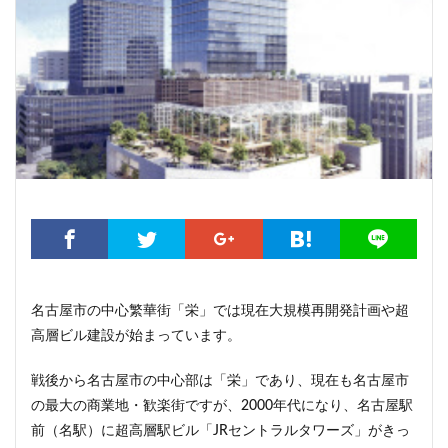
こちら葛飾区亀有公園前派出所
こち亀
さいたま市
さいたま新都心
ささしまライブ
そごう
そごう柏
つくばエクスプレス
つくば市
ひばりヶ丘
まちづくり
みなとみらい
みなとアクルス
ゆうぽうと
ゆめが丘
ららぽーと豊洲
ららテラス
アクセス線
アジア大会
アニメ
アリーナ
アンダーパス
アーバンネット名古屋ネクスタビル
イオン
イオンモール
イオンモール取手
イコカ
イマーシブフォート東京
エクセレント ザ タワー
エスコンフィールド北海道
オフィス
オフィスビル
名古屋市の中心繁華街「栄」では現在大規模再開発計画や超
高層ビル建設が始まっています。
カジノ
ガード下
キャナルシティ博多
キャプテン翼
キャンパス
クロス向ヶ丘遊園
戦後から名古屋市の中心部は「栄」であり、現在も名古屋市
グラングリーン大阪
グランスタ
グリーン車
の最大の商業地・歓楽街ですが、2000年代になり、名古屋駅
サッカースタジアム
サブカルチャー
サーキット
前（名駅）に超高層駅ビル「JRセントラルタワーズ」がきっ