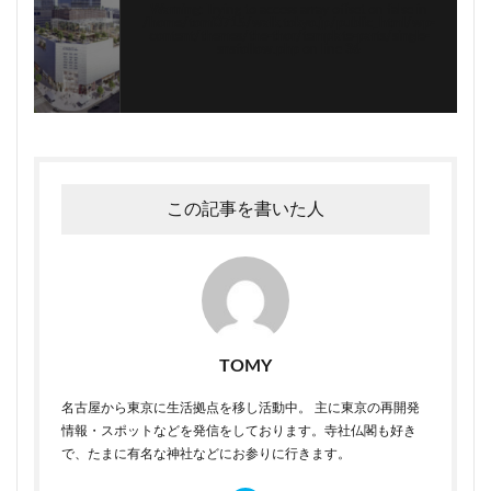
Warning
: Trying to access array offset on false in
/home/tomi0715/walk.tokyo.jp/public_html/wp-
content/themes/the-thor/template-parts/single-
snsfollow.php
on line
36
この記事を書いた人
TOMY
名古屋から東京に生活拠点を移し活動中。 主に東京の再開発
情報・スポットなどを発信をしております。寺社仏閣も好き
で、たまに有名な神社などにお参りに行きます。