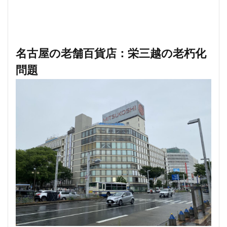
武蔵小山
武蔵小杉
武蔵小杉駅
武蔵小金井駅
武蔵野線
水戸駅
水族館
永田町
汐留
江戸川区
江戸川区役所
江東区
池下駅
名古屋の老舗百貨店：栄三越の老朽化
池尻大橋
池袋
池袋東口
池袋駅
沖縄県
問題
沼津駅
泉岳寺
津田沼
津田沼パルコ
津田沼公園
流山市
浅草
浅草橋
浜松市
浜松町
浦和
浦和美園
浦和駅
浦安
浦安市
海の森公園
海浜幕張
海老名市
海老名駅
渋谷
渋谷スクランブルスクエア
渋谷マルイ
渋谷区
渋谷駅
温泉旅館
港区
港南
湘南新宿ライン
瀬谷区
火災
熱田神宮
物流
王子
球場
瑞穂陸上競技場
環状2号線
環状4号線
生田
田町
町おこし
町田
番町
病院
登戸
白金
白金高輪
白金高輪駅
目黒区