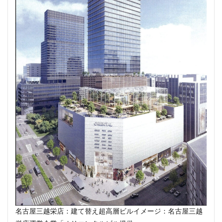
川崎市
川崎市役所
川越市
川越線
市
市川
市川市
市川駅
市役所
帝国ホテル
帝国劇場
常磐線
常磐線快速
幕張豊砂
平井
平和島
広島駅
府中市
延伸
建て替え
後楽
御堂筋線
御成門
御殿場線
御茶ノ水
御茶ノ水駅
志茂
恵比寿
愛・地球博記念公園
愛宕神社
成田市
成田空港
戸越公園駅
所沢駅
扇島
改札
文京ガーデン
文京区
文化庁
新交通
新京成線
新大阪
新大阪駅
新宿
新宿グランドターミナル
新宿区
新宿駅
新宿駅西口
新小岩
新幹線
新技術センター
新松戸
新横浜
新横浜駅
新橋
新津田沼
新湾岸道路
新空港線
新綱島
新線
名古屋三越栄店：建て替え超高層ビルイメージ：名古屋三越
新豊洲
新路線
新金貨物線
新鎌ヶ谷駅