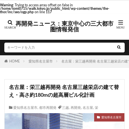
東京駅 再開発
Warning
: Trying to access array offset on false in
/home/tomi0715/walk.tokyo.jp/public_html/wp-content/themes/the-
thor/inc/seo/ogp.php
on line
117
再開発ニュース：東京中心の三大都市
圏情報発信
タグ
AI
Air BicCamera
Apple
BRT
Bunkamura
CeeU Yokohama
COIWA PARKs
HOME
DeNA
愛知県名古屋市
ICOCA
IR
名古屋：栄三越再開発 名古屋三越栄店の建
JFE
JP
JPタワー大阪
JR
JR九州
JR南武線
JR奈良線
JR東日本
JR相模線
JR西日本
名古屋：栄三越再開発 名古屋三越栄店の建て替
KABUTO ONE
KAMISEYA PARK
KK線
LRT
え・高さ約180mの超高層ビル化計画
LVMH
minamoa
N700S
OHGISHIMA2050
Park-PFI
SMC
SRT
STATION Ai
愛知県名古屋市
,
都市再開発
三越
,
再開発
,
名古屋
,
栄
うめきた
うめきた再開発
お台場
愛知県名古屋市
お台場海浜公園
かわまちづくり