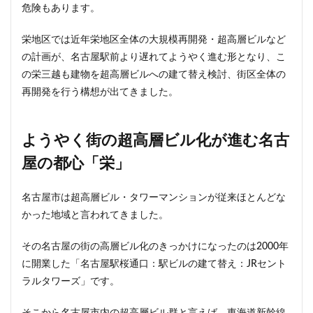
危険もあります。
首都高
首都高速
駅
駅ナカ
駅ビル
栄地区では近年栄地区全体の大規模再開発・超高層ビルなど
駅前再開発
駅前広場
駅近
駐車場
の計画が、名古屋駅前より遅れてようやく進む形となり、こ
駒沢大学
駒沢大学駅
高尾山
高層ビル
の栄三越も建物を超高層ビルへの建て替え検討、街区全体の
高層マンション
高島平
高架
高架下
再開発を行う構想が出てきました。
高架化
高架駅
高級ホテル
高級マンション
高級住宅街
高級分譲マンション
高級老人ホーム
ようやく街の超高層ビル化が進む名古
高輪
高輪ゲートウェイ
高輪ゲートウェイシティ
屋の都心「栄」
高速道路
高麗川駅
鶴ヶ峰駅
鶴川
鶴舞
鷺沼
麹町
麻布十番
名古屋市は超高層ビル・タワーマンションが従来ほとんどな
かった地域と言われてきました。
検索
その名古屋の街の高層ビル化のきっかけになったのは2000年
に開業した「名古屋駅桜通口：駅ビルの建て替え：JRセント
ラルタワーズ」です。
そこから名古屋市内の超高層ビル群と言えば、東海道新幹線