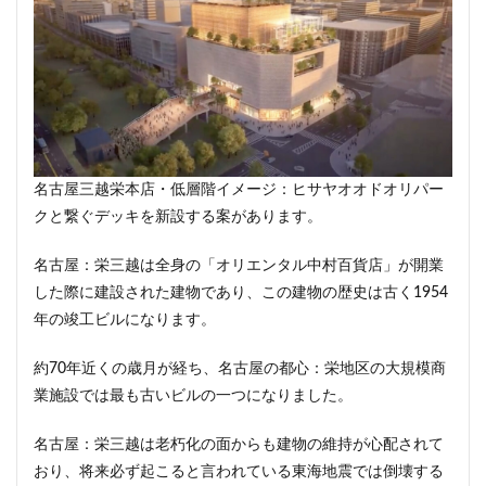
西千葉
西国立駅
西大島
西新宿
西日暮里
西早稲田
西武拝島線
西武新宿線
西武柳沢駅
西武池袋線
西武百貨店
西武線
西荻窪
西麻布
調布市
諏訪通り
警察署
警視庁
豊岡だるま
豊島区
豊島園
名古屋三越栄本店・低層階イメージ：ヒサヤオオドオリパー
豊洲市場
豊洲駅
豊海
赤坂
赤坂見附
クと繋ぐデッキを新設する案があります。
赤羽
超高層ビル
超高層マンション
越中島
足立区
辻堂駅
追浜
道玄坂
道路
名古屋：栄三越は全身の「オリエンタル中村百貨店」が開業
那覇市
郵船ビル
都営三田線
都営大江戸線
した際に建設された建物であり、この建物の歴史は古く1954
年の竣工ビルになります。
都営浅草線
都市開発
野田市
金町
鈴木町
鉄道
銀座
銀座線
鎌倉市
約70年近くの歳月が経ち、名古屋の都心：栄地区の大規模商
鎌倉市役所
関内
関内駅
阪急
業施設では最も古いビルの一つになりました。
阪急阪神不動産
阪神高速
阿佐ヶ谷
雑司が谷
名古屋：栄三越は老朽化の面からも建物の維持が心配されて
青山
青山一丁目
青森駅
青海
おり、将来必ず起こると言われている東海地震では倒壊する
順天堂大学
顔認証
飯田橋
飯田橋駅