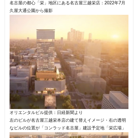
名古屋の都心「栄」地区にある名古屋三越栄店：2022年7月
目黒駅
相模大野
相鉄
真央リンク
久屋大通公園から撮影
矢川駅
知立駅
石神井公園
研究学園
神保町
神宮前
神宮外苑
神田
神谷町
福岡市営地下鉄
福岡市営地下鉄七隈線
秋葉原
稲城市
積水ハウス
立体交差
立体交差化
立川市
竹ノ塚
竹芝
第２六本木ヒルズ
笹塚
等々力
築地
築地市場
綾瀬
総武線
練馬区
美術館
羽田イノベーションシティ
羽田エアポートライン
羽田空港
習志野市
習志野市役所
臨海副都心
自由が丘
船堀駅
船橋市
船橋駅
芝公園
芝浦
茅場町
荒川区
葛西
葛西臨海公園
オリエンタルビル提供：日経新聞より
葛飾区
蒲田
蔵前
蕨
藤沢
藤沢市
左のビルが名古屋三越栄本店の建て替えイメージ・右の透明
虎の門病院
虎ノ門
虎ノ門ヒルズ
行徳
なビルの位置が「コンラッド名古屋」建設予定地「栄広場」
行政
行政区
表参道
西九州新幹線