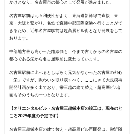
かけとなり、名古屋市の都心として発展が進みました。
ザ 豊海タワー マリン&スカイ
シャポー新小岩
ジブリパーク
スタジアム
スタートアップ
名古屋駅前は元々利便性がよく、東海道新幹線で直接、東
ステーションAi
スマートシティ
ソニーパーク
京・大阪と繋がり、名鉄で直接中部国際空港へ行くことがで
タワマン
タワーマンション
テーマパーク
きるため、近年名古屋駅前は超高層ビル街となり発展をして
おります。
トヨタ
トヨタ自動車
ニュウマン高輪
ニュー新橋ビル
ハイアット
ハラカド
中部地方最も高かった路線価も、今まで古くからの名古屋の
バイパス
バス
バスターミナル
バリアフリー
都心である栄から名古屋駅前に変わっています。
ヒューリック
ヒルトン
ブルーライン
名古屋駅前に比べるとしばらく元気がなかった名古屋の都心
プロ野球
ベルク
ホテル
ホテルオークラ東京
「栄」ですが、賑わいを取り戻すべく、ここにきて大規模再
ホーム増設
ボールパーク
ポンテグランデTOKYO
開発計画が多く出ており、栄三越の建て替え・超高層ビル計
マンション
ミナモア
モバイルICOCA
画もそのうちの一つとなります。
ヨドバシカメラ
ライブハウス
ラウンドアバウト
【オリエンタルビル・名古屋三越栄本店の竣工は、現在のと
リニア
ルミネ
ロータリー
三井不動産
ころ2029年度の予定です】
三井住友銀行
三島駅
三河安城
三河島駅
三田
三田駅
三菱UFJ銀行
三越
名古屋三越栄本店の建て替え・超高層ビル再開発は、栄近隣