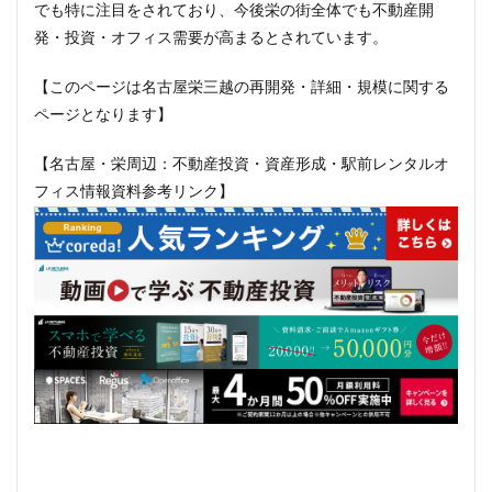
でも特に注目をされており、今後栄の街全体でも不動産開
三軒茶屋
三郷市
上板橋
上瀬谷通信施設跡地
発・投資・オフィス需要が高まるとされています。
上野
上野動物園
上野東京ライン
上野駅
不動前
不動産
不動産投資
世田谷区
【このページは名古屋栄三越の再開発・詳細・規模に関する
中央区
中央線
中央自動車道
中央道
ページとなります】
中川
中川運河
中日ビル
中目黒
【名古屋・栄周辺：不動産投資・資産形成・駅前レンタルオ
中野サンプラザ
中野区
中野区役所
中野駅
フィス情報資料参考リンク】
丸の内
丸の内TOEI
丸の内警察署
乃木坂
久屋大通
久屋大通公園
九条
九段下
亀有
五反田
五反田駅
井荻駅
交差点
交通
京急
京急大師線
京急川崎
京成松戸線
京成立石
京成線
京成高砂駅
京橋
京浜東北線
京王多摩川駅
京王線
京王電鉄
京葉線
京都市
京阪
今池
代々木
代々木公園
代官山
伊勢原市
伊勢原駅
伏見
住友不動産
住吉駅
住宅