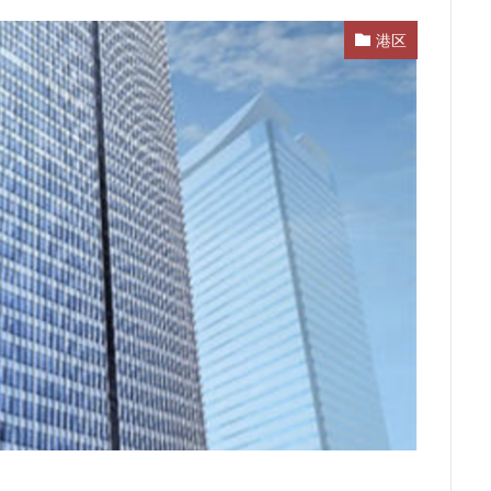
ム
サブカルチャー
サーキット
ザ 豊海タワー マリン&スカイ
港区
スタジアム
スタートアップ
ステーションAi
スマートシティ
ワーマンション
テーマパーク
トヨタ
トヨタ自動車
ニュウマ
ハイアット
ハラカド
バイパス
バス
バスターミナル
ヒルトン
ブルーライン
プロ野球
ベルク
ホテル
ホテ
ボールパーク
ポンテグランデTOKYO
マンション
ミナモア
ライブハウス
ラウンドアバウト
リニア
ルミネ
ロータリ
三島駅
三河安城
三河島駅
三田
三田駅
三菱UFJ銀行
郷市
上板橋
上瀬谷通信施設跡地
上野
上野動物園
上野
前
不動産
不動産投資
世田谷区
中央区
中央線
中
中川運河
中日ビル
中目黒
中野サンプラザ
中野区
内
丸の内TOEI
丸の内警察署
乃木坂
久屋大通
久屋大通
五反田
五反田駅
井荻駅
交差点
交通
京急
成松戸線
京成立石
京成線
京成高砂駅
京橋
京浜東北線
電鉄
京葉線
京都市
京阪
今池
代々木
代々木公園