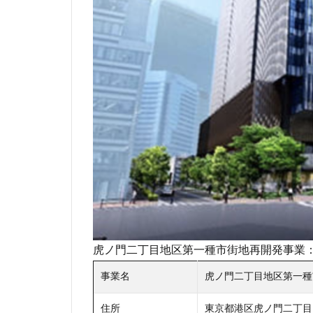
駅ビル
駅前
高層ビル
高
高級マンション
高輪ゲートウェイ
麻布十番
虎ノ門二丁目地区第一種市街地再開発事業
事業名
虎ノ門二丁目地区第一種
住所
東京都港区虎ノ門二丁目1