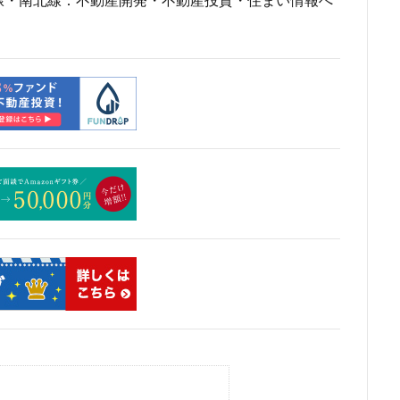
線・南北線：不動産開発・不動産投資・住まい情報へ
市
川口
川口市
川口駅
川崎市
川崎市役所
川越市
市川駅
市役所
帝国ホテル
帝国劇場
常磐線
常磐
広島駅
府中市
延伸
建て替え
後楽
御堂筋線
茶ノ水
御茶ノ水駅
志茂
恵比寿
愛・地球博記念公園
愛
越公園駅
所沢駅
扇島
改札
文京ガーデン
文京区
大阪
新大阪駅
新宿
新宿グランドターミナル
新宿区
新
線
新技術センター
新松戸
新横浜
新横浜駅
新橋
新空港線
新綱島
新線
新豊洲
新路線
新金貨物線
島平
日本サッカー協会
日本一
日本橋
日本橋兜町
日本
日比谷線
早稲田
早稲田大学
明治公園
明治大学
明治神
部
春日部駅
晴海
晴海線
月島
有料道路
有明
潮運河
木造
本八幡
本郷三丁目
札幌駅
杉並区
東
東京オリンピック2020
東京ガス
東京スカイツリー
東京ミッド
東京メトロ半蔵門線
東京メトロ南北線
東京メトロ日比谷線
東京メ
東京メトロ銀座線
東京モノレール
東京ヤクルトスワローズ