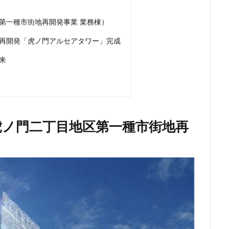
東京消防庁
東京駅
東京高速道路
東名
東名高速
東名
第一種市街地再開発事業 業務棟）
東川口
東急
東急プラザ赤坂
東急不動産
東急大井町線
再開発「虎ノ門アルセアタワー」完成
東急田園都市線
東急百貨店
東日本銀行
東映会館
東村山駅
クライン
東武スカイツリーライン
東武東上線
東武鉄道
東池
来
東海道線
東神奈川
東葉高速鉄道
東西線
東銀座
東陽
板橋区
板橋駅
柏の葉キャンパス
柏市
栄
栄広場
横浜
横浜中央郵便局
横浜国際園芸博覧会
横浜市
横浜
前
武蔵小山
武蔵小杉
武蔵小杉駅
武蔵小金井駅
武蔵野
虎ノ門二丁目地区第一種市街地再
町
汐留
江戸川区
江戸川区役所
江東区
池下駅
池
袋駅
沖縄県
沼津駅
泉岳寺
津田沼
津田沼パルコ
浅草橋
浜松市
浜松町
浦和
浦和美園
浦和駅
海浜幕張
海老名市
海老名駅
渋谷
渋谷スクランブルスクエア
駅
温泉旅館
港区
港南
湘南新宿ライン
瀬谷区
火
球場
瑞穂陸上競技場
環状2号線
環状4号線
生田
田
病院
登戸
白金
白金高輪
白金高輪駅
目黒区