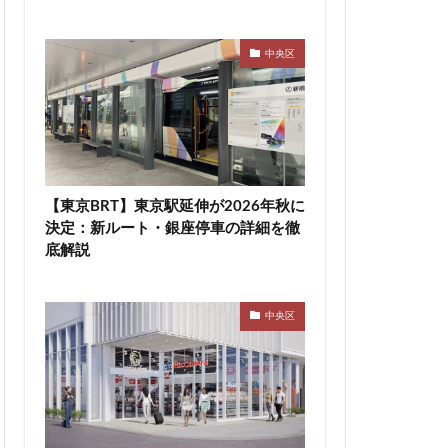
高速道路
東急新横浜線
中央区
袋
東海市
町
東陽町駅
桜新町
駅
横須賀市
【東京BRT】東京駅延伸が2026年秋に
決定：新ルート・銀座停車の詳細を徹
線
水戸駅
底解説
尻大橋
池袋
津田沼公園
中央区
浦安
浦安市
渋谷マルイ
災
熱田神宮
町
町おこし
目黒駅
相模大野