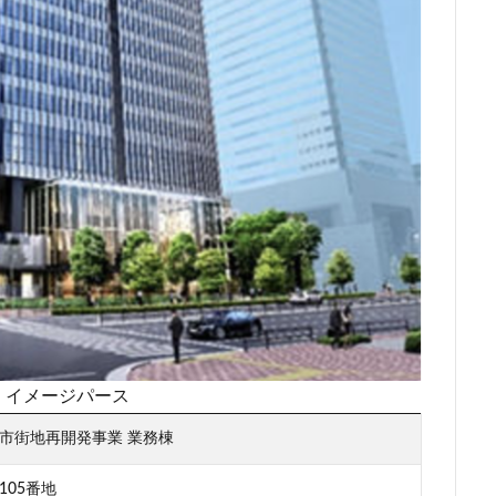
再開発
駅前広場
駅近
駐車場
駒沢大学
駒沢大学駅
層マンション
高島平
高架
高架下
高架化
高架駅
高級住宅街
高級分譲マンション
高級老人ホーム
高輪
高
シティ
高速道路
高麗川駅
鶴ヶ峰駅
鶴川
鶴舞
鷺
検索
：イメージパース
市街地再開発事業 業務棟
05番地