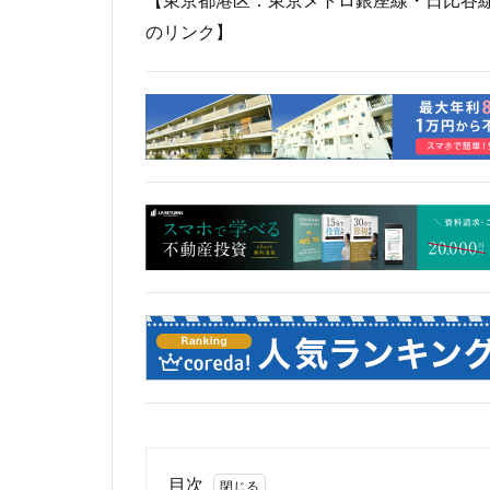
【東京都港区：東京メトロ銀座線・日比谷
岐阜駅
岡崎
のリンク】
市川
市川市
平井
平和島
御殿場線
御
成田空港
戸
新京成線
新
新小岩
新幹
新湾岸道路
新高島
新高
日比谷公園
星が丘
春日
有楽町線
朝
東京インター
東京メトロ
東京メトロ東西線
目次