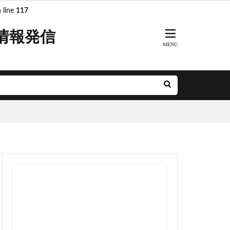
 line
117
情報発信
ARKs
DeNA
R奈良線
JR東日本
MH
minamoa
前派出所
とアクルス
アニメ
ル
ナルシティ博多
グリーン車