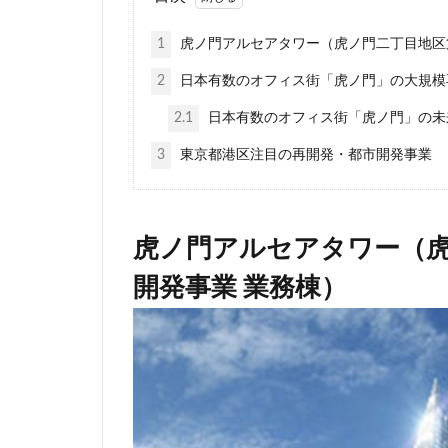
東京工業大学
1
虎ノ門アルセアタワー（虎ノ門二丁目地区
東埼玉道路
2
日本有数のオフィス街「虎ノ門」の大規模
東急池上線
東武アーバンパー
2.1
日本有数のオフィス街「虎ノ門」の未
東海道新幹線
3
東京都港区注目の再開発・都市開発事業
松戸
松戸駅
梅田
森ビル
橋
櫛田神社
虎ノ門アルセアタワー（
水族館
永田
開発事業 業務棟）
池袋東口
池
流山市
浅草
海の森公園
渋谷区
渋谷
物流
王子
町田
番町