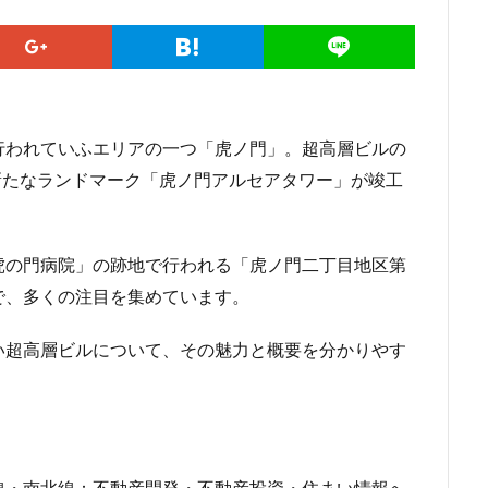
勢原駅
伏見
住友不動産
住吉駅
住宅
住居
信越本
堀
八重洲
公園
六本木
六本木ヒルズ
六本木七丁目
マンション
勝どき
北区
北千住
北参道
北品川
北
海道新幹線
北綾瀬
北陸新幹線
区役所
医療機関
十三駅
行われていふエリアの一つ「虎ノ門」。超高層ビルの
住大橋
千歳烏山
千種区
千葉パルコ
千葉市
千葉駅
、新たなランドマーク「虎ノ門アルセアタワー」が竣工
線
南武線
南渡田地区
南砂町
南船橋
南葛SC
博多
台東区
名古屋
名古屋城
名古屋市
名古屋市営地下鉄
名城公園
名店
名鉄
名鉄百貨店
名鉄神宮前
名駅
虎の門病院」の跡地で行われる「虎ノ門二丁目地区第
品川区
品川浦
品川駅
商業施設
噴水
四ツ谷
で、多くの注目を集めています。
国立
地下鉄
埼京線
埼玉国際先進医療センター
外環道
多摩境
多摩都市モノレール
夢洲
大井町
大和ハウス
い超高層ビルについて、その魅力と概要を分かりやす
大宮小学校
大宮駅
大山
大崎
大崎広小路
大崎駅
ン
大田区
大門
大阪メトロ
大阪メトロ中央線
大阪モノ
洲アイル
学士会館
学校
宇都宮市
宮前区
小岩
小
小平市
小田急
小田急小田原線
小田急百貨店
小金井市