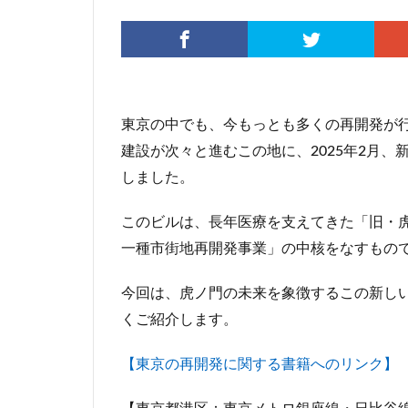
伊勢原市
伊
入曽駅
八丁
再開発
分譲
北広島市
北
東京の中でも、今もっとも多くの再開発が
千代田区
千
建設が次々と進むこの地に、2025年2月
千鳥町
南北
しました。
原宿
取手駅
名古屋高速
このビルは、長年医療を支えてきた「旧・
和光市
品川
一種市街地再開発事業」の中核をなすもの
国家戦略特区
多摩ニュータウン
今回は、虎ノ門の未来を象徴するこの新し
くご紹介します。
大宮区役所
大泉ジャンクショ
【東京の再開発に関する書籍へのリンク】
大阪駅
天王
小川駅
小平