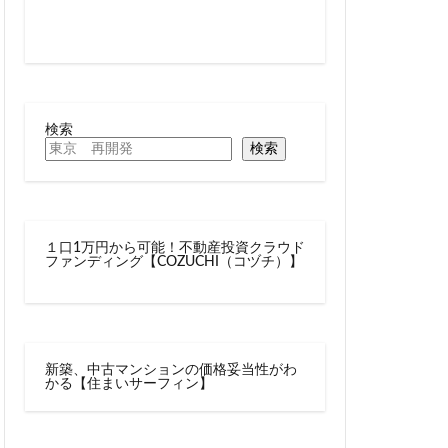
線
兜町
六町
再整備
大阪急行
北小金
十条
検索
千駄ヶ谷
検索
駅
厚木駅
名古屋駅
向ヶ丘遊園
１口1万円から可能！不動産投資クラウド
四ツ谷駅
ファンディング【COZUCHI（コヅチ）】
多摩センター
大学
大宮
大手町
大森駅
新築、中古マンションの価格妥当性がわ
レール
大阪市
かる【住まいサーフィン】
岩駅
小川町
尻手