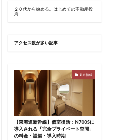
川越線
市
２０代から始める。はじめての不動産投
資
線快速
幕張豊砂
御成門
宕神社
成田市
アクセス数が多い記事
文化庁
新交通
宿駅
新宿駅西口
新津田沼
新鎌ヶ谷駅
新駅
鉄道情報
郵政
日比谷
宮前
明治通り
有楽町
京
東京BRT
タウン八重洲
【東海道新幹線】個室復活：N700Sに
トロ有楽町線
導入される「完全プライベート空間」
の料金・設備・導入時期
東京ワールドゲート