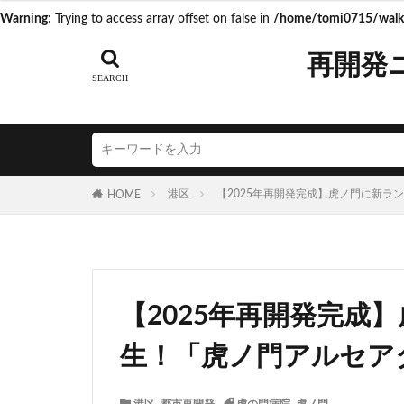
Warning
: Trying to access array offset on false in
/home/tomi0715/walk.
タグ
再開発
AI
Air BicCa
ICOCA
IR
JR相模線
J
N700S
OHG
港区
【2025年再開発完成】虎ノ門に新ラ
HOME
うめきた再開発
こち亀
さい
つくばエクスプレ
ゆうぽうと
【2025年再開発完成
アリーナ
ア
イオンモール取手
生！「虎ノ門アルセア
エスコンフィール
キャプテン翼