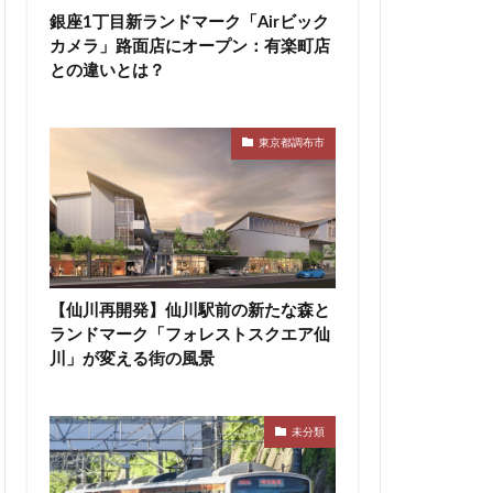
銀座1丁目新ランドマーク「Airビック
神宮前
神宮外苑
カメラ」路面店にオープン：有楽町店
積水ハウス
との違いとは？
等々力
築地
田エアポートライン
東京都調布市
市
船橋駅
蔵前
蕨
区
表参道
西武拝島線
布
調布市
【仙川再開発】仙川駅前の新たな森と
豊洲駅
豊海
ランドマーク「フォレストスクエア仙
辻堂駅
川」が変える街の風景
追浜
都市開発
関内
関内駅
未分類
青森駅
駅ナカ