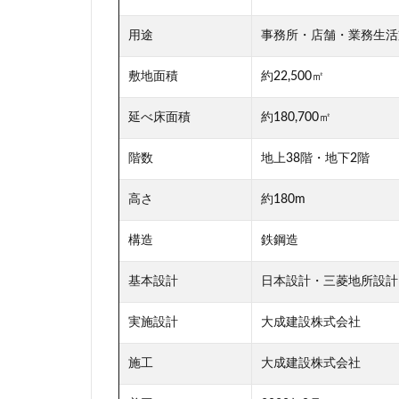
用途
事務所・店舗・業務生活
敷地面積
約22,500㎡
延べ床面積
約180,700㎡
階数
地上38階・地下2階
高さ
約180m
構造
鉄鋼造
基本設計
日本設計・三菱地所設計
実施設計
大成建設株式会社
施工
大成建設株式会社