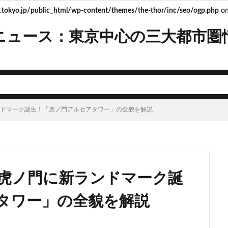
tokyo.jp/public_html/wp-content/themes/the-thor/inc/seo/ogp.php
on
ニュース：東京中心の三大都市圏
mera
Apple
BRT
Bunkamura
CeeU Yokohama
COIWA P
JFE
JP
JPタワー大阪
JR
JR九州
JR南武線
J
R西日本
KABUTO ONE
KAMISEYA PARK
KK線
LRT
LV
ISHIMA2050
Park-PFI
SMC
SRT
STATION Ai
うめきた
ンドマーク誕生！「虎ノ門アルセアタワー」の全貌を解説
お台場
お台場海浜公園
かわまちづくり
こちら葛飾区亀有公園
たま市
さいたま新都心
ささしまライブ
そごう
そごう柏
ス
つくば市
ひばりヶ丘
まちづくり
みなとみらい
みな
ゆめが丘
ららぽーと豊洲
ららテラス
アクセス線
アジア大会
】虎ノ門に新ランドマーク誕
ンダーパス
アーバンネット名古屋ネクスタビル
イオン
イオンモー
イコカ
イマーシブフォート東京
エクセレント ザ タワー
タワー」の全貌を解説
ド北海道
オフィス
オフィスビル
カジノ
ガード下
キャ
キャンパス
クロス向ヶ丘遊園
グラングリーン大阪
グランスタ