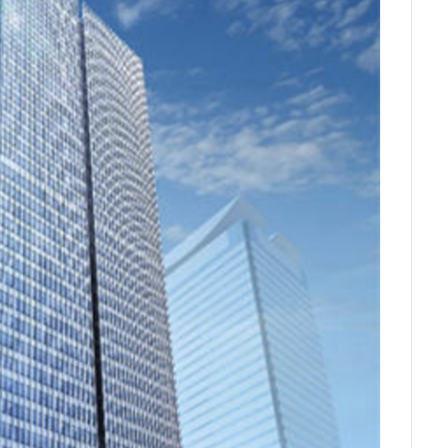
ンク
矢川駅
知立駅
石神井公園
研究学園
神保町
福岡市営地下鉄
福岡市営地下鉄七隈線
秋葉原
稲城市
体交差化
立川市
竹ノ塚
竹芝
第２六本木ヒルズ
笹塚
瀬
総武線
練馬区
美術館
羽田イノベーションシティ
羽
志野市
習志野市役所
臨海副都心
自由が丘
船堀駅
船橋
茅場町
荒川区
葛西
葛西臨海公園
葛飾区
蒲田
虎の門病院
虎ノ門
虎ノ門ヒルズ
行徳
行政
行政
西千葉
西国立駅
西大島
西新宿
西日暮里
西早稲田
西武柳沢駅
西武池袋線
西武百貨店
西武線
西荻窪
西麻
察署
警視庁
豊岡だるま
豊島区
豊島園
豊洲市場
附
赤羽
超高層ビル
超高層マンション
越中島
足立区
那覇市
郵船ビル
都営三田線
都営大江戸線
都営浅草線
鈴木町
鉄道
銀座
銀座線
鎌倉市
鎌倉市役所
神不動産
阪神高速
阿佐ヶ谷
雑司が谷
青山
青山一丁目
大学
顔認証
飯田橋
飯田橋駅
首都高
首都高速
駅