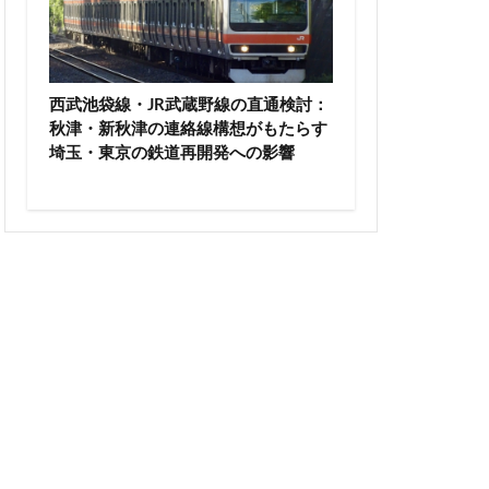
高尾山
高級ホテル
輪ゲートウェイ
西武池袋線・JR武蔵野線の直通検討：
沼
麹町
秋津・新秋津の連絡線構想がもたらす
埼玉・東京の鉄道再開発への影響