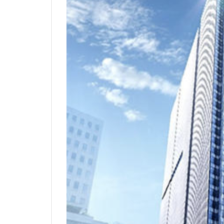
相鉄
真央リ
神田
神谷町
立体交差
立
築地市場
綾
羽田空港
習
芝公園
芝浦
藤沢
藤沢市
西九州新幹線
西武新宿線
諏訪通り
警
赤坂
赤坂見
道玄坂
道路
野田市
金町
阪急
阪急阪
青海
順天堂