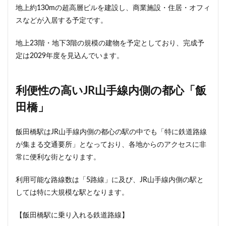
地上約130mの超高層ビルを建設し、商業施設・住居・オフィ
西千葉
西国立駅
西大島
西新宿
スなどが入居する予定です。
西日暮里
西早稲田
西武拝島線
西武新宿線
西武柳沢駅
西武池袋線
西武百貨店
西武線
地上23階・地下3階の規模の建物を予定としており、完成予
定は2029年度を見込んでいます。
西荻窪
西麻布
調布市
諏訪通り
警察署
警視庁
豊岡だるま
豊島区
豊島園
豊洲市場
豊洲駅
豊海
赤坂
赤坂見附
利便性の高いJR山手線内側の都心「飯
赤羽
超高層ビル
超高層マンション
越中島
田橋」
足立区
辻堂駅
追浜
道玄坂
道路
飯田橋駅はJR山手線内側の都心の駅の中でも「特に鉄道路線
那覇市
郵船ビル
都営三田線
都営大江戸線
が集まる交通要所」となっており、各地からのアクセスに非
都営浅草線
都市開発
野田市
金町
常に便利な街となります。
鈴木町
鉄道
銀座
銀座線
鎌倉市
鎌倉市役所
関内
関内駅
阪急
利用可能な路線数は「5路線」に及び、JR山手線内側の駅と
しては特に大規模な駅となります。
阪急阪神不動産
阪神高速
阿佐ヶ谷
雑司が谷
青山
青山一丁目
青森駅
青海
【飯田橋駅に乗り入れる鉄道路線】
順天堂大学
顔認証
飯田橋
飯田橋駅