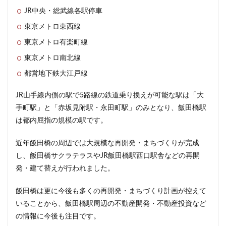
JR中央・総武線各駅停車
首都高
首都高速
駅
駅ナカ
駅ビル
東京メトロ東西線
駅前再開発
駅前広場
駅近
駐車場
東京メトロ有楽町線
駒沢大学
駒沢大学駅
高尾山
高層ビル
東京メトロ南北線
高層マンション
高島平
高架
高架下
都営地下鉄大江戸線
高架化
高架駅
高級ホテル
高級マンション
高級住宅街
高級分譲マンション
高級老人ホーム
JR山手線内側の駅で5路線の鉄道乗り換えが可能な駅は「大
高輪
高輪ゲートウェイ
高輪ゲートウェイシティ
手町駅」と「赤坂見附駅・永田町駅」のみとなり、飯田橋駅
高速道路
高麗川駅
鶴ヶ峰駅
鶴川
鶴舞
は都内屈指の規模の駅です。
鷺沼
麹町
麻布十番
近年飯田橋の周辺では大規模な再開発・まちづくりが完成
し、飯田橋サクラテラスやJR飯田橋駅西口駅舎などの再開
検索
発・建て替えが行われました。
飯田橋は更に今後も多くの再開発・まちづくり計画が控えて
いることから、飯田橋駅周辺の不動産開発・不動産投資など
の情報に今後も注目です。