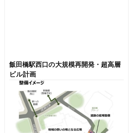
東京ワールドゲート
東京工業大学
東京消防庁
東京駅
東京高速道路
東名
東名高速
東名高速道路
東埼玉道路
東川口
東急
東急プラザ赤坂
東急不動産
東急大井町線
東急新横浜線
東急池上線
東急田園都市線
東急百貨店
東日本銀行
東映会館
東村山駅
東武アーバンパークライン
東武スカイツリーライン
飯田橋駅西口の大規模再開発・超高層
東武東上線
東武鉄道
東池袋
東海市
ビル計画
東海道新幹線
東海道線
東神奈川
東葉高速鉄道
東西線
東銀座
東陽町
東陽町駅
松戸
松戸駅
板橋区
板橋駅
柏の葉キャンパス
柏市
栄
栄広場
桜新町
梅田
森ビル
横浜
横浜中央郵便局
横浜国際園芸博覧会
横浜市
横浜駅
横須賀市
橋
櫛田神社前