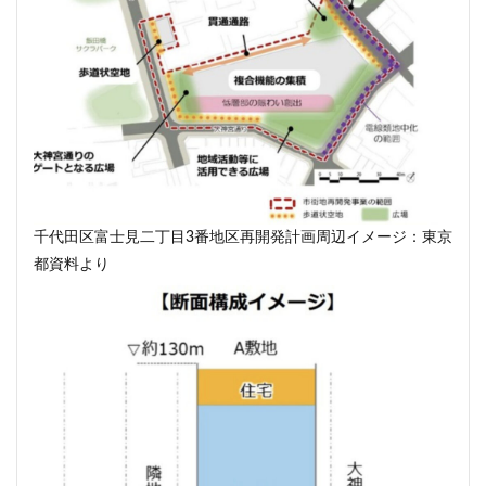
武蔵小山
武蔵小杉
武蔵小杉駅
武蔵小金井駅
武蔵野線
水戸駅
水族館
永田町
汐留
江戸川区
江戸川区役所
江東区
池下駅
池尻大橋
池袋
池袋東口
池袋駅
沖縄県
沼津駅
泉岳寺
津田沼
津田沼パルコ
津田沼公園
流山市
浅草
浅草橋
浜松市
浜松町
浦和
浦和美園
浦和駅
浦安
千代田区富士見二丁目3番地区再開発計画周辺イメージ：東京
浦安市
海の森公園
海浜幕張
海老名市
都資料より
海老名駅
渋谷
渋谷スクランブルスクエア
渋谷マルイ
渋谷区
渋谷駅
温泉旅館
港区
港南
湘南新宿ライン
瀬谷区
火災
熱田神宮
物流
王子
球場
瑞穂陸上競技場
環状2号線
環状4号線
生田
田町
町おこし
町田
番町
病院
登戸
白金
白金高輪
白金高輪駅
目黒区