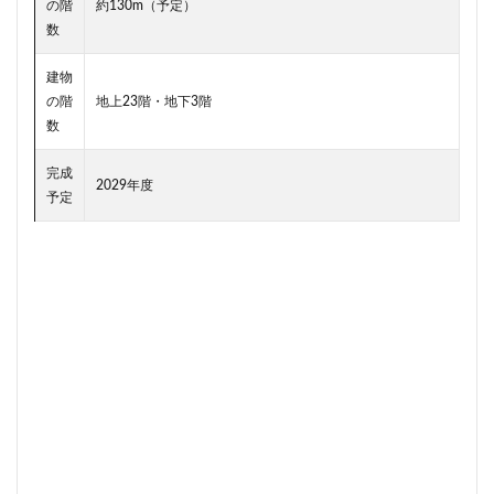
の階
約130m（予定）
新駅
新高島
新高島平
日本サッカー協会
数
日本一
日本橋
日本橋兜町
日本郵政
建物
日比谷
日比谷公園
日比谷線
早稲田
の階
地上23階・地下3階
早稲田大学
明治公園
明治大学
明治神宮前
数
明治通り
星が丘
春日部
春日部駅
晴海
完成
晴海線
月島
有料道路
有明
有楽町
2029年度
予定
有楽町線
朝潮運河
木造
本八幡
本郷三丁目
札幌駅
杉並区
東京
東京BRT
東京インター
東京オリンピック2020
東京ガス
東京スカイツリー
東京ミッドタウン八重洲
東京メトロ
東京メトロ半蔵門線
東京メトロ南北線
東京メトロ日比谷線
東京メトロ有楽町線
東京メトロ東西線
東京メトロ銀座線
東京モノレール
東京ヤクルトスワローズ