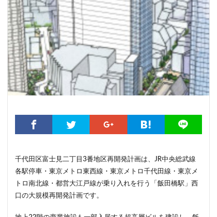
こちら葛飾区亀有公園前派出所
こち亀
さいたま市
さいたま新都心
ささしまライブ
そごう
そごう柏
つくばエクスプレス
つくば市
ひばりヶ丘
まちづくり
みなとみらい
みなとアクルス
ゆうぽうと
ゆめが丘
ららぽーと豊洲
ららテラス
アクセス線
アジア大会
アニメ
アリーナ
アンダーパス
アーバンネット名古屋ネクスタビル
イオン
イオンモール
イオンモール取手
イコカ
イマーシブフォート東京
エクセレント ザ タワー
エスコンフィールド北海道
オフィス
オフィスビル
千代田区富士見二丁目3番地区再開発計画は、JR中央総武線
カジノ
ガード下
キャナルシティ博多
各駅停車・東京メトロ東西線・東京メトロ千代田線・東京メ
キャプテン翼
キャンパス
クロス向ヶ丘遊園
トロ南北線・都営大江戸線が乗り入れを行う「飯田橋駅」西
グラングリーン大阪
グランスタ
グリーン車
口の大規模再開発計画です。
サッカースタジアム
サブカルチャー
サーキット