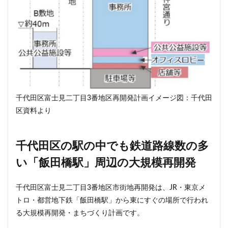
目黒駅
相模大野
相鉄
真央リンク
矢川駅
知立駅
石神井公園
研究学園
神保町
神宮前
神宮外苑
神田
神谷町
福岡市営地下鉄
福岡市営地下鉄七隈線
秋葉原
稲城市
積水ハウス
立体交差
立体交差化
立川市
竹ノ塚
竹芝
第２六本木ヒルズ
千代田区富士見二丁目3番地区再開発計画イメージ図：千代田
笹塚
等々力
築地
築地市場
綾瀬
区資料より
総武線
練馬区
美術館
羽田イノベーションシティ
羽田エアポートライン
千代田区の駅の中でも鉄道路線数の多
羽田空港
習志野市
習志野市役所
臨海副都心
い「飯田橋駅」周辺の大規模再開発
自由が丘
船堀駅
船橋市
船橋駅
芝公園
芝浦
茅場町
荒川区
葛西
葛西臨海公園
千代田区富士見二丁目3番地区市街地再開発は、JR・東京メ
葛飾区
蒲田
蔵前
蕨
藤沢
藤沢市
トロ・都営地下鉄「飯田橋駅」から東にすぐの場所で行われ
虎の門病院
虎ノ門
虎ノ門ヒルズ
行徳
る大規模再開発・まちづくり計画です。
行政
行政区
表参道
西九州新幹線