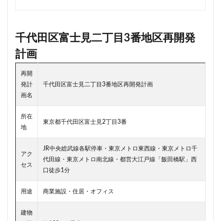
川崎市
川崎市役所
川越市
川越線
市
市川
市川市
市川駅
市役所
帝国ホテル
千代田区富士見二丁目3番地区再開発
帝国劇場
常磐線
常磐線快速
幕張豊砂
計画
平井
平和島
広島駅
府中市
延伸
建て替え
後楽
御堂筋線
御成門
再開
御殿場線
御茶ノ水
御茶ノ水駅
志茂
発計
千代田区富士見二丁目3番地区再開発計画
画名
恵比寿
愛・地球博記念公園
愛宕神社
成田市
成田空港
戸越公園駅
所沢駅
扇島
改札
所在
東京都千代田区富士見2丁目3番
文京ガーデン
文京区
文化庁
新交通
地
新京成線
新大阪
新大阪駅
新宿
JR中央総武線各駅停車・東京メトロ東西線・東京メトロ千
アク
新宿グランドターミナル
新宿区
新宿駅
代田線・東京メトロ南北線・都営大江戸線「飯田橋駅」西
セス
口徒歩1分
新宿駅西口
新小岩
新幹線
新技術センター
新松戸
新横浜
新横浜駅
新橋
新津田沼
用途
商業施設・住居・オフィス
新湾岸道路
新空港線
新綱島
新線
建物
新豊洲
新路線
新金貨物線
新鎌ヶ谷駅