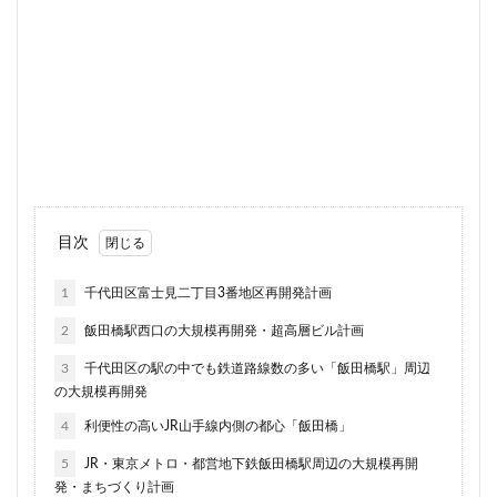
品川
品川区
品川浦
品川駅
商業施設
噴水
四ツ谷
四ツ谷駅
国家戦略特区
国立
地下鉄
埼京線
埼玉国際先進医療センター
外環道
多摩センター
多摩ニュータウン
多摩境
多摩都市モノレール
夢洲
大井町
大和ハウス
大学
大宮
大宮区役所
大宮小学校
大宮駅
大山
目次
大崎
大崎広小路
大崎駅
大手町
大森駅
大泉ジャンクション
大田区
大門
大阪メトロ
1
千代田区富士見二丁目3番地区再開発計画
大阪メトロ中央線
大阪モノレール
大阪市
2
飯田橋駅西口の大規模再開発・超高層ビル計画
大阪駅
天王洲アイル
学士会館
学校
3
千代田区の駅の中でも鉄道路線数の多い「飯田橋駅」周辺
宇都宮市
宮前区
小岩
小岩駅
小川町
の大規模再開発
小川駅
小平
小平市
小田急
4
利便性の高いJR山手線内側の都心「飯田橋」
小田急小田原線
小田急百貨店
小金井市
尻手
5
JR・東京メトロ・都営地下鉄飯田橋駅周辺の大規模再開
岐阜駅
岡崎市
川口
川口市
川口駅
発・まちづくり計画