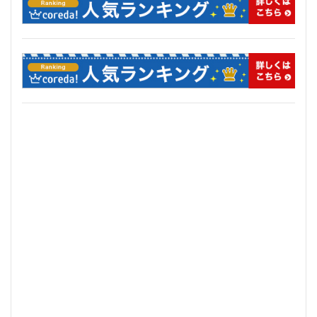
住居
信越本線
兜町
入曽駅
八丁堀
八重洲
公園
六本木
六本木ヒルズ
六本木七丁目
六町
再整備
再開発
分譲マンション
勝どき
北区
北千住
北参道
北品川
北大阪急行
北小金
北広島市
北海道新幹線
北綾瀬
北陸新幹線
区役所
医療機関
十三駅
十条
千代田区
千住大橋
千歳烏山
千種区
千葉パルコ
千葉市
千葉駅
千駄ヶ谷
千鳥町
南北線
南武線
南渡田地区
南砂町
南船橋
南葛SC
博多駅
厚木駅
原宿
取手駅
台東区
名古屋
名古屋城
名古屋市
名古屋市営地下鉄
名古屋駅
名古屋高速
名城公園
名店
名鉄
名鉄百貨店
名鉄神宮前
名駅
向ヶ丘遊園
和光市