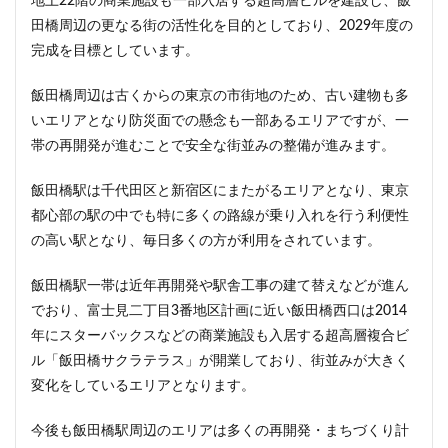
地上22階の商業施設も一部入居する超高層ビルを建設し、飯
ザ 豊海タワー マリン&スカイ
シャポー新小岩
田橋周辺の更なる街の活性化を目的としており、2029年度の
ジブリパーク
スタジアム
スタートアップ
完成を目標としています。
ステーションAi
スマートシティ
ソニーパーク
飯田橋周辺は古くからの東京の市街地のため、古い建物も多
タワマン
タワーマンション
テーマパーク
いエリアとなり防災面での懸念も一部あるエリアですが、一
トヨタ
トヨタ自動車
ニュウマン高輪
帯の再開発が進むことで安全な街並みの整備が進みます。
ニュー新橋ビル
ハイアット
ハラカド
バイパス
バス
バスターミナル
バリアフリー
飯田橋駅は千代田区と新宿区にまたがるエリアとなり、東京
都心部の駅の中でも特に多くの路線が乗り入れを行う利便性
ヒューリック
ヒルトン
ブルーライン
の高い駅となり、毎日多くの方が利用をされています。
プロ野球
ベルク
ホテル
ホテルオークラ東京
ホーム増設
ボールパーク
ポンテグランデTOKYO
飯田橋駅一帯は近年再開発や駅舎工事の建て替えなどが進ん
マンション
ミナモア
モバイルICOCA
でおり、富士見二丁目3番地区計画に近い飯田橋西口は2014
年にスターバックスなどの商業施設も入居する超高層複合ビ
ヨドバシカメラ
ライブハウス
ラウンドアバウト
ル「飯田橋サクラテラス」が開業しており、街並みが大きく
リニア
ルミネ
ロータリー
三井不動産
変化をしているエリアとなります。
三井住友銀行
三島駅
三河安城
三河島駅
三田
三田駅
三菱UFJ銀行
三越
今後も飯田橋駅周辺のエリアは多くの再開発・まちづくり計