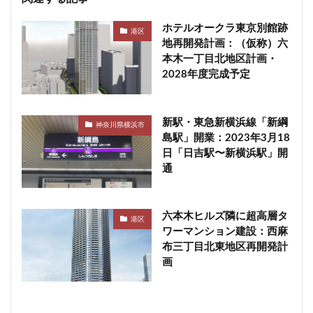
ホテルオークラ東京別館跡
港区
地再開発計画：（仮称）六
本木一丁目北地区計画・
2028年度完成予定
新駅・東急新横浜線「新綱
神奈川県横浜市
島駅」開業：2023年3月18
日「日吉駅〜新横浜駅」開
通
六本木ヒルズ隣に超高層タ
港区
ワーマンション建設：西麻
布三丁目北東地区再開発計
画