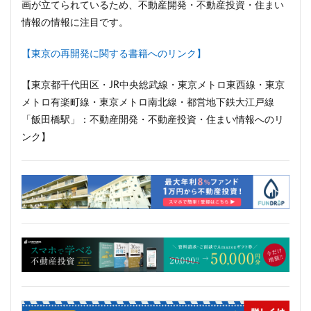
画が立てられているため、不動産開発・不動産投資・住まい
三軒茶屋
三郷市
上板橋
上瀬谷通信施設跡地
情報の情報に注目です。
上野
上野動物園
上野東京ライン
上野駅
不動前
不動産
不動産投資
世田谷区
【東京の再開発に関する書籍へのリンク】
中央区
中央線
中央自動車道
中央道
【東京都千代田区・JR中央総武線・東京メトロ東西線・東京
中川
中川運河
中日ビル
中目黒
メトロ有楽町線・東京メトロ南北線・都営地下鉄大江戸線
中野サンプラザ
中野区
中野区役所
中野駅
「飯田橋駅」：不動産開発・不動産投資・住まい情報へのリ
丸の内
丸の内TOEI
丸の内警察署
乃木坂
ンク】
久屋大通
久屋大通公園
九条
九段下
亀有
五反田
五反田駅
井荻駅
交差点
交通
京急
京急大師線
京急川崎
京成松戸線
京成立石
京成線
京成高砂駅
京橋
京浜東北線
京王多摩川駅
京王線
京王電鉄
京葉線
京都市
京阪
今池
代々木
代々木公園
代官山
伊勢原市
伊勢原駅
伏見
住友不動産
住吉駅
住宅