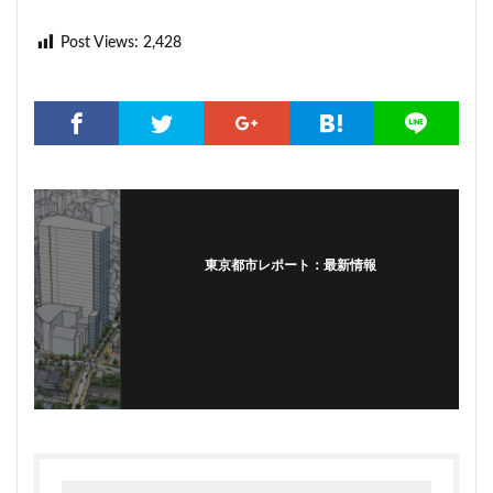
Post Views:
2,428
東京都市レポート：最新情報
Warning
: Trying to access array offset on false in
/home/tomi0715/walk.tokyo.jp/public_html/wp-
content/themes/the-thor/template-parts/single-
snsfollow.php
on line
36