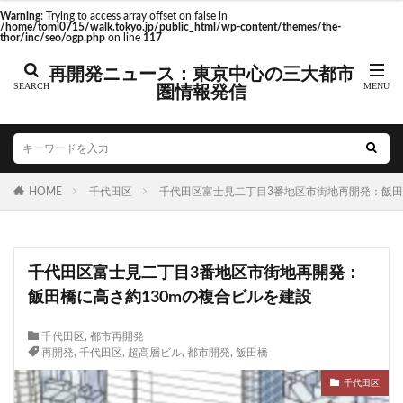
東京駅 再開発
Warning
: Trying to access array offset on false in
/home/tomi0715/walk.tokyo.jp/public_html/wp-content/themes/the-
thor/inc/seo/ogp.php
on line
117
再開発ニュース：東京中心の三大都市
圏情報発信
タグ
AI
Air BicCamera
Apple
BRT
Bunkamura
CeeU Yokohama
COIWA PARKs
HOME
DeNA
千代田区
ICOCA
千代田区富士見二丁目3番地区市街地再開発：飯田
IR
JFE
JP
JPタワー大阪
JR
JR九州
JR南武線
JR奈良線
JR東日本
JR相模線
JR西日本
千代田区富士見二丁目3番地区市街地再開発：
KABUTO ONE
KAMISEYA PARK
KK線
LRT
飯田橋に高さ約130mの複合ビルを建設
LVMH
minamoa
N700S
OHGISHIMA2050
Park-PFI
SMC
SRT
STATION Ai
千代田区
,
都市再開発
再開発
,
千代田区
,
超高層ビル
,
都市開発
,
飯田橋
うめきた
うめきた再開発
お台場
お台場海浜公園
かわまちづくり
千代田区