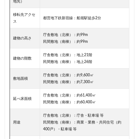
地先）
武蔵小山
武蔵小杉
武蔵小杉駅
武蔵小金井駅
移転先アクセ
武蔵野線
水戸駅
水族館
永田町
汐留
都営地下鉄新宿線：船堀駅徒歩2分
ス
江戸川区
江戸川区役所
江東区
池下駅
池尻大橋
池袋
池袋東口
池袋駅
沖縄県
庁舎敷地（北棟）：約99m
建物の高さ
民間敷地（南棟）：約99m
沼津駅
泉岳寺
津田沼
津田沼パルコ
津田沼公園
流山市
浅草
浅草橋
浜松市
庁舎敷地（北棟）：地上21階
建物の階数
民間敷地（南棟）：地上26階
浜松町
浦和
浦和美園
浦和駅
浦安
浦安市
海の森公園
海浜幕張
海老名市
庁舎敷地（北棟）：約9,600㎡
敷地面積
海老名駅
渋谷
渋谷スクランブルスクエア
民間敷地（南棟）：約7,300㎡
渋谷マルイ
渋谷区
渋谷駅
温泉旅館
庁舎敷地（北棟）：約61,400㎡
延べ床面積
港区
港南
湘南新宿ライン
瀬谷区
火災
民間敷地（南棟）：約60,400㎡
熱田神宮
物流
王子
球場
庁舎敷地（北棟）：庁舎・駐車場 等
瑞穂陸上競技場
環状2号線
環状4号線
生田
用途
民間敷地（南棟）：商業・業務・共同住宅（約
田町
町おこし
町田
番町
病院
400戸）・駐車場 等
登戸
白金
白金高輪
白金高輪駅
目黒区