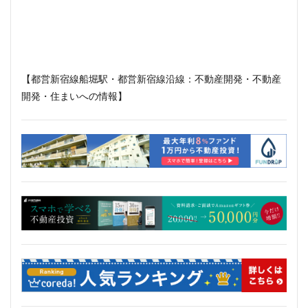
住居
信越本線
兜町
入曽駅
八丁堀
八重洲
公園
六本木
六本木ヒルズ
六本木七丁目
六町
再整備
再開発
分譲マンション
勝どき
北区
北千住
【都営新宿線船堀駅・都営新宿線沿線：不動産開発・不動産
北参道
北品川
北大阪急行
北小金
開発・住まいへの情報】
北広島市
北海道新幹線
北綾瀬
北陸新幹線
区役所
医療機関
十三駅
十条
千代田区
千住大橋
千歳烏山
千種区
千葉パルコ
千葉市
千葉駅
千駄ヶ谷
千鳥町
南北線
南武線
南渡田地区
南砂町
南船橋
南葛SC
博多駅
厚木駅
原宿
取手駅
台東区
名古屋
名古屋城
名古屋市
名古屋市営地下鉄
名古屋駅
名古屋高速
名城公園
名店
名鉄
名鉄百貨店
名鉄神宮前
名駅
向ヶ丘遊園
和光市