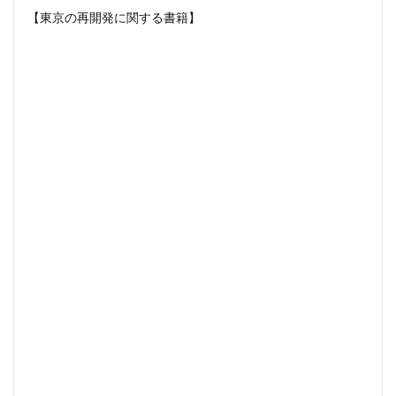
三軒茶屋
三郷市
上板橋
上瀬谷通信施設跡地
【東京の再開発に関する書籍】
上野
上野動物園
上野東京ライン
上野駅
不動前
不動産
不動産投資
世田谷区
中央区
中央線
中央自動車道
中央道
中川
中川運河
中日ビル
中目黒
中野サンプラザ
中野区
中野区役所
中野駅
丸の内
丸の内TOEI
丸の内警察署
乃木坂
久屋大通
久屋大通公園
九条
九段下
亀有
五反田
五反田駅
井荻駅
交差点
交通
京急
京急大師線
京急川崎
京成松戸線
京成立石
京成線
京成高砂駅
京橋
京浜東北線
京王多摩川駅
京王線
京王電鉄
京葉線
京都市
京阪
今池
代々木
代々木公園
代官山
伊勢原市
伊勢原駅
伏見
住友不動産
住吉駅
住宅