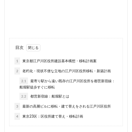
川崎市
川崎市役所
川越市
川越線
市
市川
市川市
市川駅
市役所
帝国ホテル
帝国劇場
常磐線
常磐線快速
幕張豊砂
平井
平和島
広島駅
府中市
延伸
建て替え
後楽
御堂筋線
御成門
目次
御殿場線
御茶ノ水
御茶ノ水駅
志茂
恵比寿
愛・地球博記念公園
愛宕神社
成田市
1
東京都江戸川区役所建設基本構想・移転計画案
成田空港
戸越公園駅
所沢駅
扇島
改札
2
老朽化・現状不便な立地の江戸川区役所移転・新築計画
文京ガーデン
文京区
文化庁
新交通
2.1
最寄り駅から遠い既存の江戸川区役所を都営新宿線：
新京成線
新大阪
新大阪駅
新宿
船堀駅徒歩すぐに移転
新宿グランドターミナル
新宿区
新宿駅
2.2
都営新宿線：船堀駅とは
新宿駅西口
新小岩
新幹線
新技術センター
3
最新の高層ビルに移転・建て替えをされる江戸川区役所
新松戸
新横浜
新横浜駅
新橋
新津田沼
4
東京23区：区役所建て替え・移転計画
新湾岸道路
新空港線
新綱島
新線
新豊洲
新路線
新金貨物線
新鎌ヶ谷駅