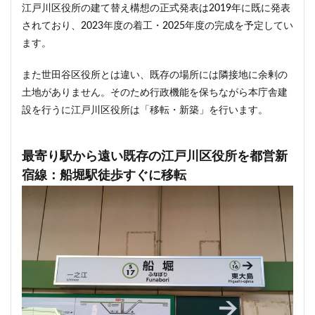
江戸川区役所の建て替え構想の正式発表は2019年に既に発表
首都高
首都高速
駅
駅ナカ
駅ビル
されており、2023年度の着工・2025年度の完成を予定してい
駅前再開発
駅前広場
駅近
駐車場
ます。
駒沢大学
駒沢大学駅
高尾山
高層ビル
また世田谷区役所とは違い、既存の場所には隣接地に余剰の
高層マンション
高島平
高架
高架下
土地がありません。そのため行政機能を保ちながら本庁舎建
高架化
高架駅
高級ホテル
高級マンション
設を行うに江戸川区役所は「移転・新築」を行います。
高級住宅街
高級分譲マンション
高級老人ホーム
高輪
高輪ゲートウェイ
高輪ゲートウェイシティ
最寄り駅から遠い既存の江戸川区役所を都営新
高速道路
高麗川駅
鶴ヶ峰駅
鶴川
鶴舞
宿線：船堀駅徒歩すぐに移転
鷺沼
麹町
麻布十番
検索