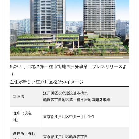
東京ワールドゲート
東京工業大学
東京消防庁
東京駅
東京高速道路
東名
東名高速
東名高速道路
東埼玉道路
東川口
東急
東急プラザ赤坂
東急不動産
東急大井町線
東急新横浜線
東急池上線
東急田園都市線
東急百貨店
東日本銀行
東映会館
東村山駅
東武アーバンパークライン
東武スカイツリーライン
船堀四丁目地区第一種市街地再開発事業：プレスリリースよ
東武東上線
東武鉄道
東池袋
東海市
り
東海道新幹線
東海道線
東神奈川
左側が新しい江戸川区役所のイメージ
東葉高速鉄道
東西線
東銀座
東陽町
江戸川区役所建設基本構想
計画名
東陽町駅
松戸
松戸駅
板橋区
板橋駅
船堀四丁目地区第一種市街地再開発事業
柏の葉キャンパス
柏市
栄
栄広場
住所（現在
東京都江戸川区中央一丁目4−1
桜新町
梅田
森ビル
横浜
地）
横浜中央郵便局
横浜国際園芸博覧会
横浜市
新住所（移転
横浜駅
横須賀市
橋
櫛田神社前
東京都江戸川区船堀四丁目