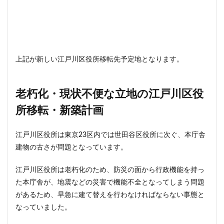
西千葉
西国立駅
西大島
西新宿
西日暮里
西早稲田
西武拝島線
西武新宿線
西武柳沢駅
西武池袋線
西武百貨店
西武線
西荻窪
西麻布
調布市
諏訪通り
警察署
上記が新しい江戸川区役所移転先予定地となります。
警視庁
豊岡だるま
豊島区
豊島園
豊洲市場
豊洲駅
豊海
赤坂
赤坂見附
老朽化・現状不便な立地の江戸川区役
赤羽
超高層ビル
超高層マンション
越中島
所移転・新築計画
足立区
辻堂駅
追浜
道玄坂
道路
那覇市
郵船ビル
都営三田線
都営大江戸線
江戸川区役所は東京23区内では世田谷区役所に次ぐ、本庁舎
建物の古さが問題となっています。
都営浅草線
都市開発
野田市
金町
鈴木町
鉄道
銀座
銀座線
鎌倉市
江戸川区役所は老朽化のため、防災の面から行政機能を持っ
鎌倉市役所
関内
関内駅
阪急
た本庁舎が、地震などの災害で機能不全となってしまう問題
阪急阪神不動産
阪神高速
阿佐ヶ谷
雑司が谷
があるため、早急に建て替えを行わなければならない事態と
なっていました。
青山
青山一丁目
青森駅
青海
順天堂大学
顔認証
飯田橋
飯田橋駅