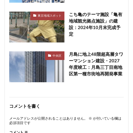
こち亀のテーマ施設「亀有
東京地域スポット
地域観光拠点施設」の建
設：2024年10月末完成予
定
月島に地上48階超高層タワ
中央区
ーマンション建設・2027
年度竣工：月島三丁目南地
区第一種市街地再開発事業
コメントを書く
メールアドレスが公開されることはありません。
※
が付いている欄は
必須項目です
コメント
※