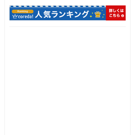
品川
品川区
品川浦
品川駅
商業施設
噴水
四ツ谷
四ツ谷駅
国家戦略特区
国立
地下鉄
埼京線
埼玉国際先進医療センター
外環道
多摩センター
多摩ニュータウン
多摩境
多摩都市モノレール
夢洲
大井町
大和ハウス
大学
大宮
大宮区役所
大宮小学校
大宮駅
大山
大崎
大崎広小路
大崎駅
大手町
大森駅
大泉ジャンクション
大田区
大門
大阪メトロ
大阪メトロ中央線
大阪モノレール
大阪市
大阪駅
天王洲アイル
学士会館
学校
宇都宮市
宮前区
小岩
小岩駅
小川町
小川駅
小平
小平市
小田急
小田急小田原線
小田急百貨店
小金井市
尻手
岐阜駅
岡崎市
川口
川口市
川口駅