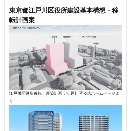
新駅
新高島
新高島平
日本サッカー協会
東京都江戸川区役所建設基本構想・移
日本一
日本橋
日本橋兜町
日本郵政
転計画案
日比谷
日比谷公園
日比谷線
早稲田
早稲田大学
明治公園
明治大学
明治神宮前
明治通り
星が丘
春日部
春日部駅
晴海
晴海線
月島
有料道路
有明
有楽町
有楽町線
朝潮運河
木造
本八幡
本郷三丁目
札幌駅
杉並区
東京
東京BRT
東京インター
東京オリンピック2020
東京ガス
東京スカイツリー
東京ミッドタウン八重洲
東京メトロ
江戸川区役所移転・新築計画：江戸川区公式ホームページよ
り
東京メトロ半蔵門線
東京メトロ南北線
東京メトロ日比谷線
東京メトロ有楽町線
東京メトロ東西線
東京メトロ銀座線
東京モノレール
東京ヤクルトスワローズ