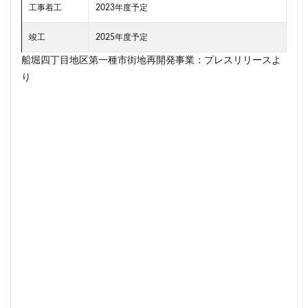
工事着工
2023年度予定
目黒駅
相模大野
相鉄
真央リンク
矢川駅
知立駅
石神井公園
研究学園
竣工
2025年度予定
神保町
神宮前
神宮外苑
神田
神谷町
船堀四丁目地区第一種市街地再開発事業：プレスリリースよ
り
福岡市営地下鉄
福岡市営地下鉄七隈線
秋葉原
稲城市
積水ハウス
立体交差
立体交差化
立川市
竹ノ塚
竹芝
第２六本木ヒルズ
笹塚
等々力
築地
築地市場
綾瀬
総武線
練馬区
美術館
羽田イノベーションシティ
羽田エアポートライン
羽田空港
習志野市
習志野市役所
臨海副都心
自由が丘
船堀駅
船橋市
船橋駅
芝公園
芝浦
茅場町
荒川区
葛西
葛西臨海公園
葛飾区
蒲田
蔵前
蕨
藤沢
藤沢市
虎の門病院
虎ノ門
虎ノ門ヒルズ
行徳
行政
行政区
表参道
西九州新幹線