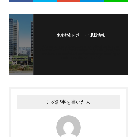
東京都市レポート：最新情報
Warning
: Trying to access array offset on false in
/home/tomi0715/walk.tokyo.jp/public_html/wp-
content/themes/the-thor/template-parts/single-
snsfollow.php
on line
36
この記事を書いた人