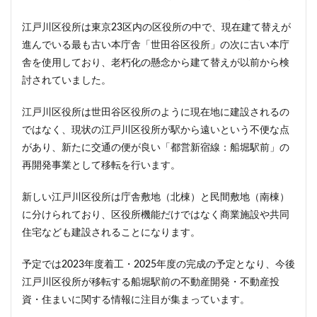
ザ 豊海タワー マリン&スカイ
シャポー新小岩
ジブリパーク
スタジアム
スタートアップ
江戸川区役所は東京23区内の区役所の中で、現在建て替えが
進んでいる最も古い本庁舎「世田谷区役所」の次に古い本庁
ステーションAi
スマートシティ
ソニーパーク
舎を使用しており、老朽化の懸念から建て替えが以前から検
タワマン
タワーマンション
テーマパーク
討されていました。
トヨタ
トヨタ自動車
ニュウマン高輪
ニュー新橋ビル
ハイアット
ハラカド
江戸川区役所は世田谷区役所のように現在地に建設されるの
ではなく、現状の江戸川区役所が駅から遠いという不便な点
バイパス
バス
バスターミナル
バリアフリー
があり、新たに交通の便が良い「都営新宿線：船堀駅前」の
ヒューリック
ヒルトン
ブルーライン
再開発事業として移転を行います。
プロ野球
ベルク
ホテル
ホテルオークラ東京
ホーム増設
ボールパーク
ポンテグランデTOKYO
新しい江戸川区役所は庁舎敷地（北棟）と民間敷地（南棟）
に分けられており、区役所機能だけではなく商業施設や共同
マンション
ミナモア
モバイルICOCA
住宅なども建設されることになります。
ヨドバシカメラ
ライブハウス
ラウンドアバウト
リニア
ルミネ
ロータリー
三井不動産
予定では2023年度着工・2025年度の完成の予定となり、今後
三井住友銀行
三島駅
三河安城
三河島駅
江戸川区役所が移転する船堀駅前の不動産開発・不動産投
資・住まいに関する情報に注目が集まっています。
三田
三田駅
三菱UFJ銀行
三越