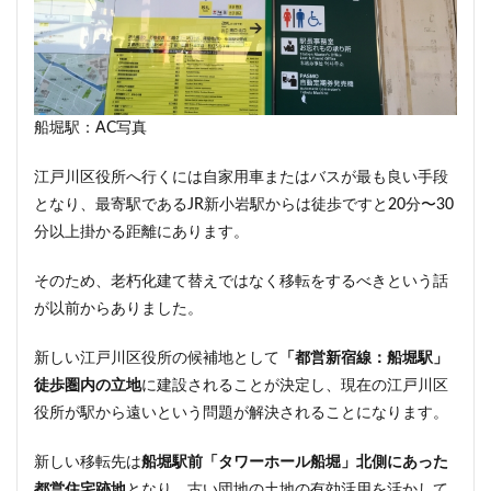
船堀駅：AC写真
江戸川区役所へ行くには自家用車またはバスが最も良い手段
となり、最寄駅であるJR新小岩駅からは徒歩ですと20分〜30
分以上掛かる距離にあります。
そのため、老朽化建て替えではなく移転をするべきという話
が以前からありました。
新しい江戸川区役所の候補地として
「都営新宿線：船堀駅」
徒歩圏内の立地
に建設されることが決定し、現在の江戸川区
役所が駅から遠いという問題が解決されることになります。
新しい移転先は
船堀駅前「タワーホール船堀」北側にあった
都営住宅跡地
となり、古い団地の土地の有効活用を活かして