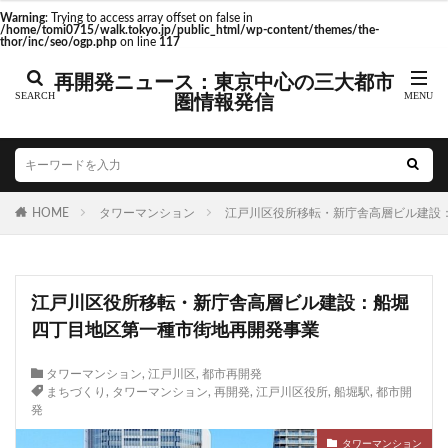
東京駅 再開発
Warning
: Trying to access array offset on false in
/home/tomi0715/walk.tokyo.jp/public_html/wp-content/themes/the-
thor/inc/seo/ogp.php
on line
117
再開発ニュース：東京中心の三大都市
圏情報発信
タグ
AI
Air BicCamera
Apple
BRT
Bunkamura
CeeU Yokohama
COIWA PARKs
HOME
DeNA
タワーマンション
ICOCA
IR
江戸川区役所移転・新庁舎高層ビル建設
JFE
JP
JPタワー大阪
JR
JR九州
JR南武線
JR奈良線
JR東日本
JR相模線
JR西日本
江戸川区役所移転・新庁舎高層ビル建設：船堀
KABUTO ONE
KAMISEYA PARK
KK線
LRT
四丁目地区第一種市街地再開発事業
LVMH
minamoa
N700S
OHGISHIMA2050
Park-PFI
SMC
SRT
STATION Ai
タワーマンション
,
江戸川区
,
都市再開発
まちづくり
,
タワーマンション
,
再開発
,
江戸川区役所
,
船堀駅
,
都市開
うめきた
うめきた再開発
お台場
発
お台場海浜公園
かわまちづくり
タワーマンション