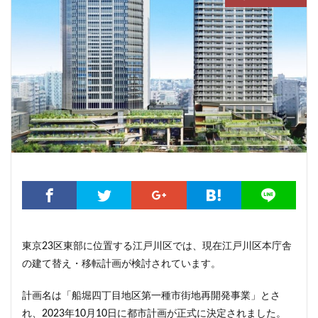
こちら葛飾区亀有公園前派出所
こち亀
さいたま市
さいたま新都心
ささしまライブ
そごう
そごう柏
つくばエクスプレス
つくば市
ひばりヶ丘
まちづくり
みなとみらい
みなとアクルス
ゆうぽうと
ゆめが丘
ららぽーと豊洲
ららテラス
アクセス線
アジア大会
アニメ
アリーナ
アンダーパス
アーバンネット名古屋ネクスタビル
イオン
イオンモール
イオンモール取手
イコカ
イマーシブフォート東京
エクセレント ザ タワー
エスコンフィールド北海道
オフィス
オフィスビル
カジノ
ガード下
キャナルシティ博多
東京23区東部に位置する江戸川区では、現在江戸川区本庁舎
キャプテン翼
キャンパス
クロス向ヶ丘遊園
の建て替え・移転計画が検討されています。
グラングリーン大阪
グランスタ
グリーン車
計画名は「船堀四丁目地区第一種市街地再開発事業」とさ
サッカースタジアム
サブカルチャー
サーキット
れ、2023年10月10日に都市計画が正式に決定されました。