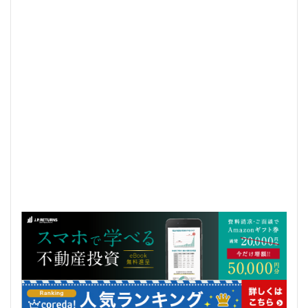
三軒茶屋
三郷市
上板橋
上瀬谷通信施設跡地
上野
上野動物園
上野東京ライン
上野駅
不動前
不動産
不動産投資
世田谷区
中央区
中央線
中央自動車道
中央道
中川
中川運河
中日ビル
中目黒
中野サンプラザ
中野区
中野区役所
中野駅
丸の内
丸の内TOEI
丸の内警察署
乃木坂
久屋大通
久屋大通公園
九条
九段下
亀有
五反田
五反田駅
井荻駅
交差点
交通
京急
京急大師線
京急川崎
京成松戸線
京成立石
京成線
京成高砂駅
京橋
京浜東北線
京王多摩川駅
京王線
京王電鉄
京葉線
京都市
京阪
今池
代々木
代々木公園
代官山
伊勢原市
伊勢原駅
伏見
住友不動産
住吉駅
住宅