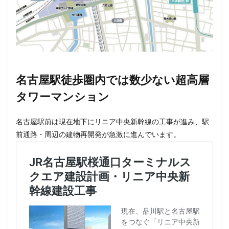
西千葉
西国立駅
西大島
西新宿
西日暮里
西早稲田
西武拝島線
西武新宿線
西武柳沢駅
西武池袋線
西武百貨店
西武線
西荻窪
西麻布
調布市
諏訪通り
警察署
警視庁
豊岡だるま
豊島区
豊島園
名古屋駅徒歩圏内では数少ない超高層
豊洲市場
豊洲駅
豊海
赤坂
赤坂見附
タワーマンション
赤羽
超高層ビル
超高層マンション
越中島
足立区
辻堂駅
追浜
道玄坂
道路
名古屋駅前は現在地下にリニア中央新幹線の工事が進み、駅
前通路・周辺の建物再開発が急激に進んでいます。
那覇市
郵船ビル
都営三田線
都営大江戸線
都営浅草線
都市開発
野田市
金町
鈴木町
鉄道
銀座
銀座線
鎌倉市
鎌倉市役所
関内
関内駅
阪急
阪急阪神不動産
阪神高速
阿佐ヶ谷
雑司が谷
青山
青山一丁目
青森駅
青海
順天堂大学
顔認証
飯田橋
飯田橋駅