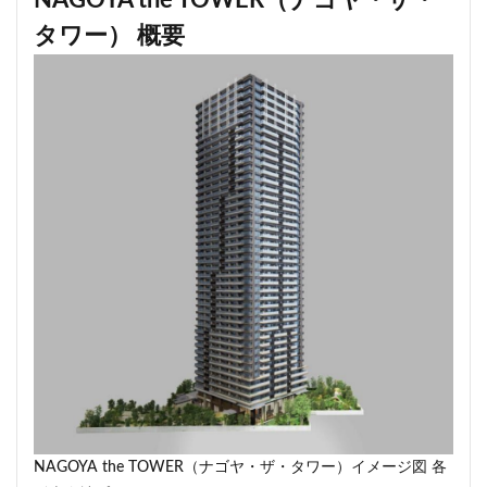
NAGOYA the TOWER（ナゴヤ・ザ・
品川
品川区
品川浦
品川駅
商業施設
タワー） 概要
噴水
四ツ谷
四ツ谷駅
国家戦略特区
国立
地下鉄
埼京線
埼玉国際先進医療センター
外環道
多摩センター
多摩ニュータウン
多摩境
多摩都市モノレール
夢洲
大井町
大和ハウス
大学
大宮
大宮区役所
大宮小学校
大宮駅
大山
大崎
大崎広小路
大崎駅
大手町
大森駅
大泉ジャンクション
大田区
大門
大阪メトロ
大阪メトロ中央線
大阪モノレール
大阪市
大阪駅
天王洲アイル
学士会館
学校
宇都宮市
宮前区
小岩
小岩駅
小川町
小川駅
小平
小平市
小田急
小田急小田原線
小田急百貨店
小金井市
尻手
NAGOYA the TOWER（ナゴヤ・ザ・タワー）イメージ図 各
岐阜駅
岡崎市
川口
川口市
川口駅