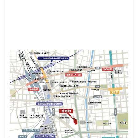
目黒駅
相模大野
相鉄
真央リンク
矢川駅
知立駅
石神井公園
研究学園
神保町
神宮前
神宮外苑
神田
神谷町
福岡市営地下鉄
福岡市営地下鉄七隈線
秋葉原
稲城市
積水ハウス
立体交差
立体交差化
立川市
竹ノ塚
竹芝
第２六本木ヒルズ
笹塚
等々力
築地
築地市場
綾瀬
総武線
練馬区
美術館
羽田イノベーションシティ
羽田エアポートライン
羽田空港
習志野市
習志野市役所
臨海副都心
自由が丘
船堀駅
船橋市
船橋駅
芝公園
芝浦
茅場町
荒川区
葛西
葛西臨海公園
葛飾区
蒲田
蔵前
蕨
藤沢
藤沢市
虎の門病院
虎ノ門
虎ノ門ヒルズ
行徳
行政
行政区
表参道
西九州新幹線