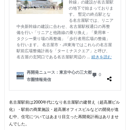
首都高
首都高速
駅
駅ナカ
駅ビル
駅前再開発
駅前広場
駅近
駐車場
駒沢大学
駒沢大学駅
高尾山
高層ビル
高層マンション
高島平
高架
高架下
高架化
高架駅
高級ホテル
高級マンション
高級住宅街
高級分譲マンション
高級老人ホーム
高輪
高輪ゲートウェイ
高輪ゲートウェイシティ
高速道路
高麗川駅
鶴ヶ峰駅
鶴川
鶴舞
鷺沼
麹町
麻布十番
検索
名古屋駅前は2000年代になり名古屋駅の建替え（超高層ビル
化）・駅前の商業施設・超高層オフィスビルなどの開発が進
む中、住宅についてはあまり目立った再開発計画はありませ
んでした。