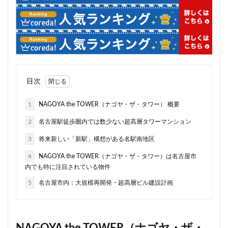
住居
信越本線
兜町
入曽駅
八丁堀
八重洲
公園
六本木
六本木ヒルズ
六本木七丁目
六町
再整備
再開発
分譲マンション
勝どき
北区
北千住
北参道
北品川
北大阪急行
北小金
目次
北広島市
北海道新幹線
北綾瀬
北陸新幹線
区役所
医療機関
十三駅
十条
千代田区
1
NAGOYA the TOWER（ナゴヤ・ザ・タワー） 概要
千住大橋
千歳烏山
千種区
千葉パルコ
2
名古屋駅徒歩圏内では数少ない超高層タワーマンション
千葉市
千葉駅
千駄ヶ谷
千鳥町
南北線
3
将来新しい「新駅」構想がある名駅南地区
南武線
南渡田地区
南砂町
南船橋
4
NAGOYA the TOWER（ナゴヤ・ザ・タワー）は名古屋市
南葛SC
博多駅
厚木駅
原宿
取手駅
内でも特に注目されている物件
台東区
名古屋
名古屋城
名古屋市
5
名古屋市内：大規模再開発・超高層ビル建設計画
名古屋市営地下鉄
名古屋駅
名古屋高速
名城公園
名店
名鉄
名鉄百貨店
名鉄神宮前
名駅
向ヶ丘遊園
和光市