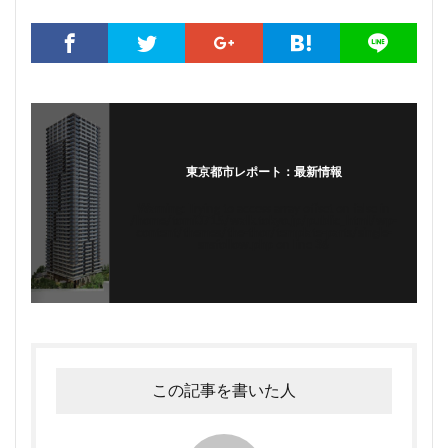
東京都市レポート：最新情報
Warning
: Trying to access array offset on false in
/home/tomi0715/walk.tokyo.jp/public_html/wp-
content/themes/the-thor/template-parts/single-
snsfollow.php
on line
36
この記事を書いた人