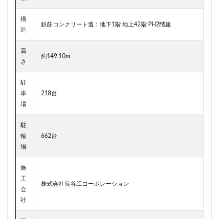
東京ワールドゲート
東京工業大学
東京消防庁
構
東京駅
東京高速道路
東名
東名高速
鉄筋コンクリート造：地下1階 地上42階 PH2階建
造
東名高速道路
東埼玉道路
東川口
東急
高
東急プラザ赤坂
東急不動産
東急大井町線
約149.10m
さ
東急新横浜線
東急池上線
東急田園都市線
駐
東急百貨店
東日本銀行
東映会館
東村山駅
車
218台
東武アーバンパークライン
東武スカイツリーライン
場
東武東上線
東武鉄道
東池袋
東海市
駐
東海道新幹線
東海道線
東神奈川
輪
662台
東葉高速鉄道
東西線
東銀座
東陽町
場
東陽町駅
松戸
松戸駅
板橋区
板橋駅
施
柏の葉キャンパス
柏市
栄
栄広場
工
株式会社長谷工コーポレーション
桜新町
梅田
森ビル
横浜
会
社
横浜中央郵便局
横浜国際園芸博覧会
横浜市
横浜駅
横須賀市
橋
櫛田神社前