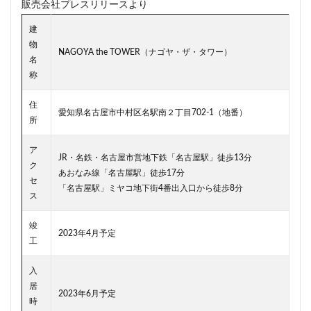
販売会社プレスリリースより
川崎市
川崎市役所
川越市
川越線
市
建
市川
市川市
市川駅
市役所
帝国ホテル
物
NAGOYA the TOWER（ナゴヤ・ザ・タワー）
帝国劇場
常磐線
常磐線快速
幕張豊砂
名
平井
平和島
広島駅
府中市
延伸
称
建て替え
後楽
御堂筋線
御成門
住
愛知県名古屋市中村区名駅南２丁目702-1（地番）
御殿場線
御茶ノ水
御茶ノ水駅
志茂
所
恵比寿
愛・地球博記念公園
愛宕神社
成田市
ア
成田空港
戸越公園駅
所沢駅
扇島
改札
JR・名鉄・名古屋市営地下鉄「名古屋駅」徒歩13分
ク
あおなみ線「名古屋駅」徒歩17分
文京ガーデン
文京区
文化庁
新交通
セ
「名古屋駅」ミヤコ地下街4番出入口から徒歩8分
ス
新京成線
新大阪
新大阪駅
新宿
新宿グランドターミナル
新宿区
新宿駅
竣
2023年4月予定
新宿駅西口
新小岩
新幹線
新技術センター
工
新松戸
新横浜
新横浜駅
新橋
新津田沼
入
新湾岸道路
新空港線
新綱島
新線
居
2023年6月予定
時
新豊洲
新路線
新金貨物線
新鎌ヶ谷駅