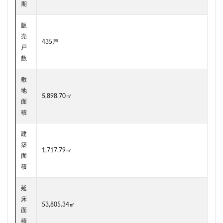
期
新駅
新高島
新高島平
日本サッカー協会
日本一
日本橋
日本橋兜町
日本郵政
販
売
日比谷
日比谷公園
日比谷線
早稲田
435戸
戸
早稲田大学
明治公園
明治大学
明治神宮前
数
明治通り
星が丘
春日部
春日部駅
晴海
敷
晴海線
月島
有料道路
有明
有楽町
地
5,898.70㎡
有楽町線
朝潮運河
木造
本八幡
面
積
本郷三丁目
札幌駅
杉並区
東京
東京BRT
東京インター
東京オリンピック2020
建
東京ガス
東京スカイツリー
築
1,717.79㎡
面
東京ミッドタウン八重洲
東京メトロ
積
東京メトロ半蔵門線
東京メトロ南北線
東京メトロ日比谷線
東京メトロ有楽町線
延
床
東京メトロ東西線
東京メトロ銀座線
53,805.34㎡
面
東京モノレール
東京ヤクルトスワローズ
積