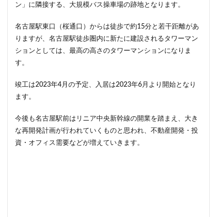
ザ 豊海タワー マリン&スカイ
シャポー新小岩
ン」に隣接する、大規模バス操車場の跡地となります。
ジブリパーク
スタジアム
スタートアップ
名古屋駅東口（桜通口）からは徒歩で約15分と若干距離があ
ステーションAi
スマートシティ
ソニーパーク
りますが、名古屋駅徒歩圏内に新たに建設されるタワーマン
タワマン
タワーマンション
テーマパーク
ションとしては、最高の高さのタワーマンションになりま
トヨタ
トヨタ自動車
ニュウマン高輪
す。
ニュー新橋ビル
ハイアット
ハラカド
竣工は2023年4月の予定、入居は2023年6月より開始となり
バイパス
バス
バスターミナル
バリアフリー
ます。
ヒューリック
ヒルトン
ブルーライン
今後も名古屋駅前はリニア中央新幹線の開業を踏まえ、大き
プロ野球
ベルク
ホテル
ホテルオークラ東京
な再開発計画が行われていくものと思われ、不動産開発・投
ホーム増設
ボールパーク
ポンテグランデTOKYO
資・オフィス需要などが増えていきます。
マンション
ミナモア
モバイルICOCA
ヨドバシカメラ
ライブハウス
ラウンドアバウト
リニア
ルミネ
ロータリー
三井不動産
三井住友銀行
三島駅
三河安城
三河島駅
三田
三田駅
三菱UFJ銀行
三越