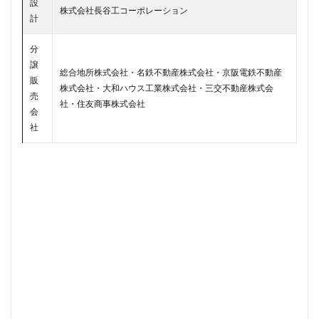
設
株式会社長谷工コーポレーション
武蔵小山
武蔵小杉
武蔵小杉駅
武蔵小金井駅
計
武蔵野線
水戸駅
水族館
永田町
汐留
分
江戸川区
江戸川区役所
江東区
池下駅
譲
総合地所株式会社・名鉄不動産株式会社・京阪電鉄不動産
池尻大橋
池袋
池袋東口
池袋駅
沖縄県
販
株式会社・大和ハウス工業株式会社・三交不動産株式会
売
沼津駅
泉岳寺
津田沼
津田沼パルコ
社・住友商事株式会社
会
津田沼公園
流山市
浅草
浅草橋
浜松市
社
浜松町
浦和
浦和美園
浦和駅
浦安
浦安市
海の森公園
海浜幕張
海老名市
海老名駅
渋谷
渋谷スクランブルスクエア
渋谷マルイ
渋谷区
渋谷駅
温泉旅館
港区
港南
湘南新宿ライン
瀬谷区
火災
熱田神宮
物流
王子
球場
瑞穂陸上競技場
環状2号線
環状4号線
生田
田町
町おこし
町田
番町
病院
登戸
白金
白金高輪
白金高輪駅
目黒区