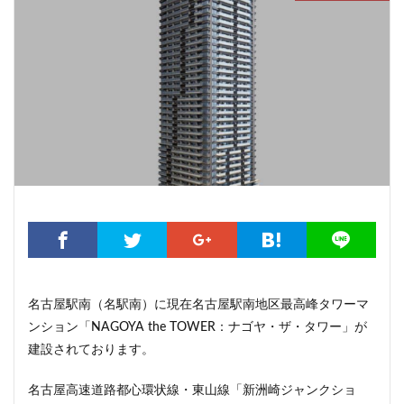
こちら葛飾区亀有公園前派出所
こち亀
さいたま市
さいたま新都心
ささしまライブ
そごう
そごう柏
つくばエクスプレス
つくば市
ひばりヶ丘
まちづくり
みなとみらい
みなとアクルス
ゆうぽうと
ゆめが丘
ららぽーと豊洲
ららテラス
アクセス線
アジア大会
アニメ
アリーナ
アンダーパス
アーバンネット名古屋ネクスタビル
イオン
イオンモール
イオンモール取手
イコカ
イマーシブフォート東京
エクセレント ザ タワー
エスコンフィールド北海道
オフィス
オフィスビル
カジノ
ガード下
キャナルシティ博多
名古屋駅南（名駅南）に現在名古屋駅南地区最高峰タワーマ
ンション「NAGOYA the TOWER：ナゴヤ・ザ・タワー」が
キャプテン翼
キャンパス
クロス向ヶ丘遊園
建設されております。
グラングリーン大阪
グランスタ
グリーン車
サッカースタジアム
サブカルチャー
サーキット
名古屋高速道路都心環状線・東山線「新洲崎ジャンクショ