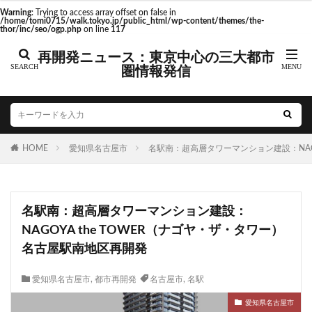
東京駅 再開発
Warning
: Trying to access array offset on false in
/home/tomi0715/walk.tokyo.jp/public_html/wp-content/themes/the-
thor/inc/seo/ogp.php
on line
117
再開発ニュース：東京中心の三大都市
圏情報発信
タグ
AI
Air BicCamera
Apple
BRT
Bunkamura
CeeU Yokohama
COIWA PARKs
HOME
DeNA
愛知県名古屋市
ICOCA
IR
名駅南：超高層タワーマンション建設：NAGO
JFE
JP
JPタワー大阪
JR
JR九州
JR南武線
JR奈良線
JR東日本
JR相模線
JR西日本
名駅南：超高層タワーマンション建設：
KABUTO ONE
KAMISEYA PARK
KK線
LRT
NAGOYA the TOWER（ナゴヤ・ザ・タワー）
LVMH
minamoa
N700S
OHGISHIMA2050
名古屋駅南地区再開発
Park-PFI
SMC
SRT
STATION Ai
うめきた
うめきた再開発
お台場
愛知県名古屋市
,
都市再開発
名古屋市
,
名駅
お台場海浜公園
かわまちづくり
愛知県名古屋市